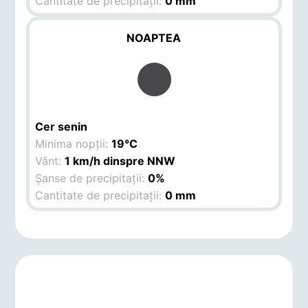
Cantitate de precipitații:
0 mm
NOAPTEA
Cer senin
Minima nopții:
19°C
Vânt:
1 km/h dinspre NNW
Șanse de precipitații:
0%
Cantitate de precipitații:
0 mm