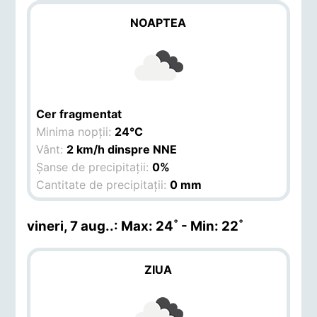
NOAPTEA
Cer fragmentat
Minima nopții:
24°C
Vânt:
2 km/h dinspre NNE
Șanse de precipitații:
0%
Cantitate de precipitații:
0 mm
vineri, 7 aug.
.: Max: 24˚ - Min: 22˚
ZIUA