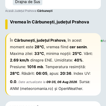
Drajna de Sus
Acasă
›
Județul Prahova
›
Cărbuneşti
Vremea în Cărbuneşti, județul Prahova
În
Cărbuneşti, județul Prahova
, în acest
Ac
moment este
28°C
, vremea fiind
cer senin
.
Maxima zilei:
33°C
, minima nopții:
25°C
. Vânt:
2.69 km/h
dinspre ENE. Umiditate:
40%
.
Presiune:
1016 mb
. Temperatura resimțită:
28°C
. Răsărit:
06:05
, apus:
20:36
. Index UV:
0.0
.
Sursa:
Date actualizate la
09:35, 06 Aug 2026
.
ANM (meteoromania.ro) și OpenWeather.