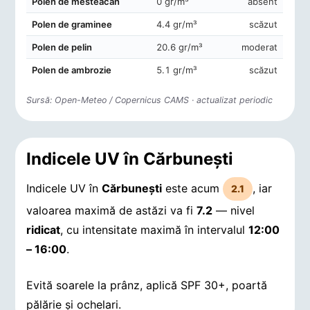
Polen de mesteacăn
0 gr/m³
absent
Polen de graminee
4.4 gr/m³
scăzut
Polen de pelin
20.6 gr/m³
moderat
Polen de ambrozie
5.1 gr/m³
scăzut
Sursă: Open-Meteo / Copernicus CAMS · actualizat periodic
Indicele UV în Cărbuneşti
Indicele UV în
Cărbuneşti
este acum
, iar
2.1
valoarea maximă de astăzi va fi
7.2
— nivel
ridicat
, cu intensitate maximă în intervalul
12:00
– 16:00
.
Evită soarele la prânz, aplică SPF 30+, poartă
pălărie și ochelari.