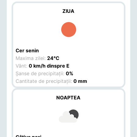
ZIUA
Cer senin
Maxima zilei:
24°C
Vânt:
0 km/h dinspre E
Șanse de precipitații:
0%
Cantitate de precipitații:
0 mm
NOAPTEA