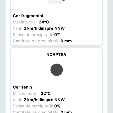
Cer fragmentat
Maxima zilei:
24°C
Vânt:
2 km/h dinspre NNW
Șanse de precipitații:
0%
Cantitate de precipitații:
0 mm
NOAPTEA
Cer senin
Minima nopții:
22°C
Vânt:
2 km/h dinspre NNW
Șanse de precipitații:
0%
Cantitate de precipitații:
0 mm