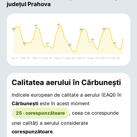
județul Prahova
31°
31°
29°
29°
28°
23°
21°
21°
21°
20°
6 aug., 12
7 aug., 00
7 aug., 12
8 aug., 00
8 aug., 12
9 aug., 00
9 aug., 12
10 aug., 00
10 aug., 12
11 aug., 00
Calitatea aerului în Cărbuneşti
Indicele european de calitate a aerului (EAQI) în
Cărbuneşti
este în acest moment
, ceea ce corespunde
25 · corespunzătoare
unei calități a aerului considerate
corespunzătoare
.