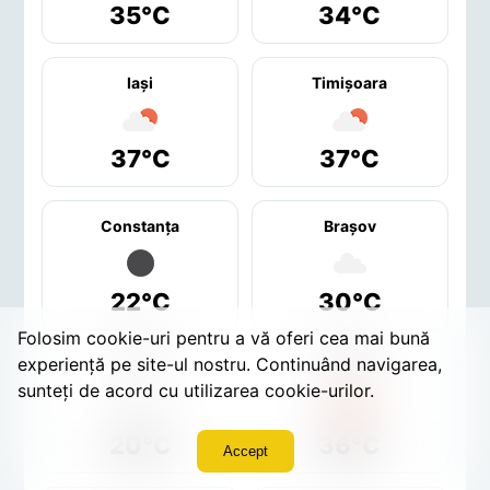
35°C
34°C
Iaşi
Timişoara
37°C
37°C
Constanţa
Braşov
22°C
30°C
Folosim cookie-uri pentru a vă oferi cea mai bună
experiență pe site-ul nostru. Continuând navigarea,
Sibiu
Craiova
sunteți de acord cu utilizarea cookie-urilor.
20°C
36°C
Accept