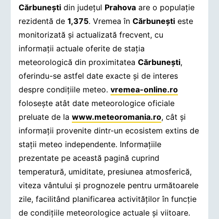
Cărbuneşti
din județul
Prahova
are o populație
rezidentă de
1,375
. Vremea în
Cărbuneşti
este
monitorizată și actualizată frecvent, cu
informații actuale oferite de stația
meteorologică din proximitatea
Cărbuneşti
,
oferindu-se astfel date exacte și de interes
despre condițiile meteo.
vremea-online.ro
folosește atât date meteorologice oficiale
preluate de la
www.meteoromania.ro
, cât și
informații provenite dintr-un ecosistem extins de
stații meteo independente. Informațiile
prezentate pe această pagină cuprind
temperatură, umiditate, presiunea atmosferică,
viteza vântului și prognozele pentru următoarele
zile, facilitând planificarea activităților în funcție
de condițiile meteorologice actuale și viitoare.