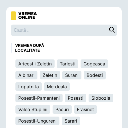
Caută o 
VREMEA DUPĂ
LOCALITATE
Aricestii Zeletin
Tarlesti
Gogeasca
Albinari
Zeletin
Surani
Bodesti
Lopatnita
Merdeala
Posestii-Pamanteni
Posesti
Slobozia
Valea Stupinii
Pacuri
Frasinet
Posestii-Ungureni
Sarari