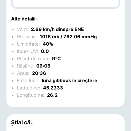
Alte detalii:
Vânt:
2.69 km/h dinspre ENE
Presiune:
1016 mb / 762.06 mmHg
Umiditate:
40%
Index UV:
0.0
Punct de rouă:
9°C
Răsărit:
06:05
Apus:
20:36
Faza lunii:
lună gibbous în creștere
Latitudine:
45.2333
Longitudine:
26.2
Știai că..