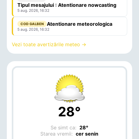
Tipul mesajului : Atentionare nowcasting
5 aug. 2026, 16:32
Atentionare meteorologica
COD GALBEN
5 aug. 2026, 16:32
Vezi toate avertizările meteo →
28°
Se simt ca:
28°
Starea vremii:
cer senin