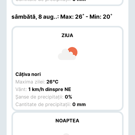
sâmbătă, 8 aug.
.: Max: 26˚ - Min: 20˚
ZIUA
Câțiva nori
Maxima zilei:
26°C
Vânt:
1 km/h dinspre NE
Șanse de precipitații:
0%
Cantitate de precipitații:
0 mm
NOAPTEA