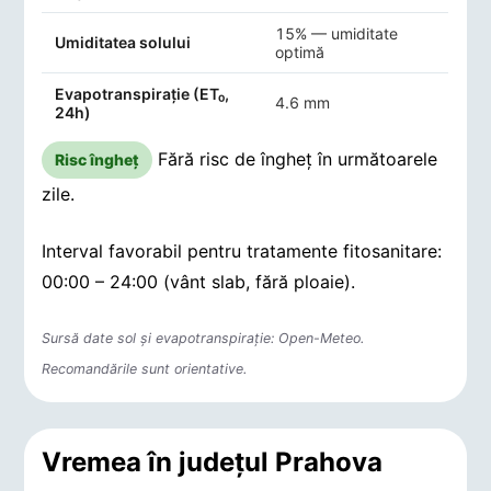
15% — umiditate
Umiditatea solului
optimă
Evapotranspirație (ET₀,
4.6 mm
24h)
Fără risc de îngheț în următoarele
Risc îngheț
zile.
Interval favorabil pentru tratamente fitosanitare:
00:00 – 24:00 (vânt slab, fără ploaie).
Sursă date sol și evapotranspirație: Open-Meteo.
Recomandările sunt orientative.
Vremea în județul Prahova