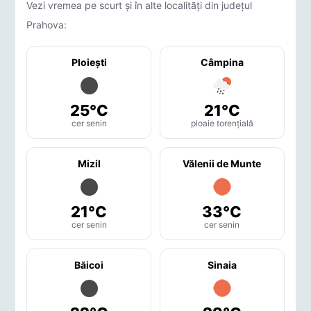
Vezi vremea pe scurt și în alte localități din județul
Prahova:
Ploieşti
Câmpina
25°C
21°C
cer senin
ploaie torențială
Mizil
Vălenii de Munte
21°C
33°C
cer senin
cer senin
Băicoi
Sinaia