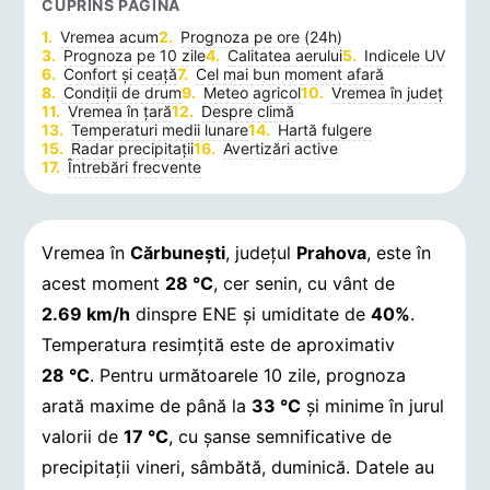
CUPRINS PAGINĂ
Vremea acum
Prognoza pe ore (24h)
Prognoza pe 10 zile
Calitatea aerului
Indicele UV
Confort și ceață
Cel mai bun moment afară
Condiții de drum
Meteo agricol
Vremea în județ
Vremea în țară
Despre climă
Temperaturi medii lunare
Hartă fulgere
Radar precipitații
Avertizări active
Întrebări frecvente
Vremea în
Cărbuneşti
, județul
Prahova
, este în
acest moment
28 °C
, cer senin, cu vânt de
2.69 km/h
dinspre ENE și umiditate de
40%
.
Temperatura resimțită este de aproximativ
28 °C
. Pentru următoarele 10 zile, prognoza
arată maxime de până la
33 °C
și minime în jurul
valorii de
17 °C
, cu șanse semnificative de
precipitații vineri, sâmbătă, duminică.
Datele au