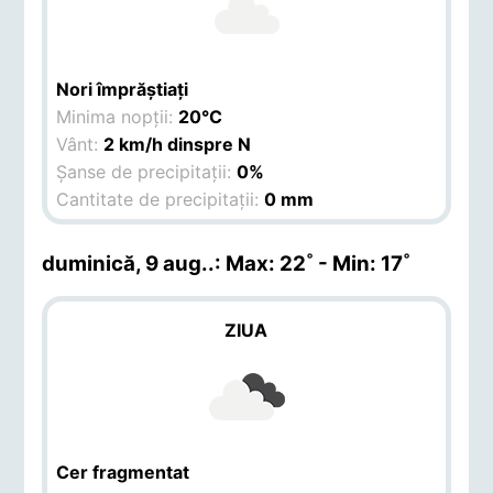
Nori împrăștiați
Minima nopții:
20°C
Vânt:
2 km/h dinspre N
Șanse de precipitații:
0%
Cantitate de precipitații:
0 mm
duminică, 9 aug.
.: Max: 22˚ - Min: 17˚
ZIUA
Cer fragmentat