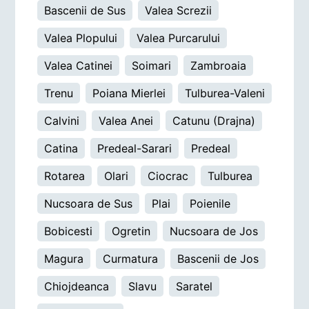
Bascenii de Sus
Valea Screzii
Valea Plopului
Valea Purcarului
Valea Catinei
Soimari
Zambroaia
Trenu
Poiana Mierlei
Tulburea-Valeni
Calvini
Valea Anei
Catunu (Drajna)
Catina
Predeal-Sarari
Predeal
Rotarea
Olari
Ciocrac
Tulburea
Nucsoara de Sus
Plai
Poienile
Bobicesti
Ogretin
Nucsoara de Jos
Magura
Curmatura
Bascenii de Jos
Chiojdeanca
Slavu
Saratel