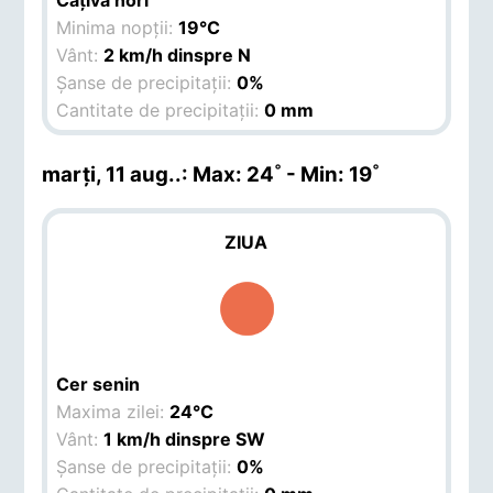
Câțiva nori
Minima nopții:
19°C
Vânt:
2 km/h dinspre N
Șanse de precipitații:
0%
Cantitate de precipitații:
0 mm
marți, 11 aug.
.: Max: 24˚ - Min: 19˚
ZIUA
Cer senin
Maxima zilei:
24°C
Vânt:
1 km/h dinspre SW
Șanse de precipitații:
0%