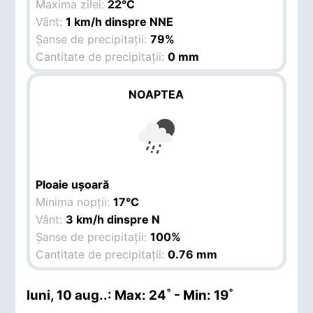
Maxima zilei:
22°C
Vânt:
1 km/h dinspre NNE
Șanse de precipitații:
79%
Cantitate de precipitații:
0 mm
NOAPTEA
Ploaie ușoară
Minima nopții:
17°C
Vânt:
3 km/h dinspre N
Șanse de precipitații:
100%
Cantitate de precipitații:
0.76 mm
luni, 10 aug.
.: Max: 24˚ - Min: 19˚