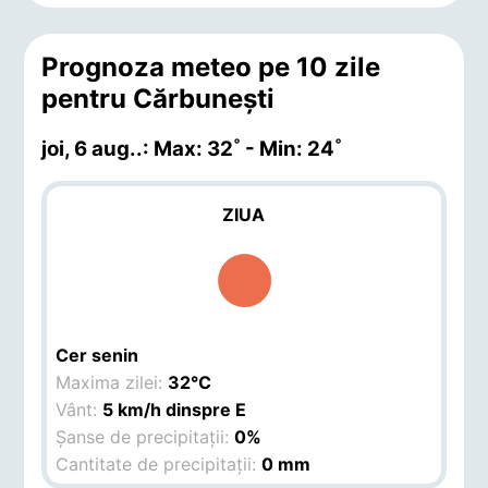
Prognoza meteo pe 10 zile
pentru Cărbuneşti
joi, 6 aug.
.: Max: 32˚ - Min: 24˚
ZIUA
Cer senin
Maxima zilei:
32°C
Vânt:
5 km/h dinspre E
Șanse de precipitații:
0%
Cantitate de precipitații:
0 mm