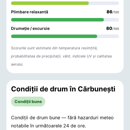
86
Plimbare relaxantă
/100
80
Drumeție / excursie
/100
Scorurile sunt estimate din temperatura resimțită,
probabilitatea de precipitații, vânt, indicele UV și calitatea
aerului.
Condiții de drum în Cărbuneşti
Condiții bune
Condiții de drum bune — fără hazarduri meteo
notabile în următoarele 24 de ore.