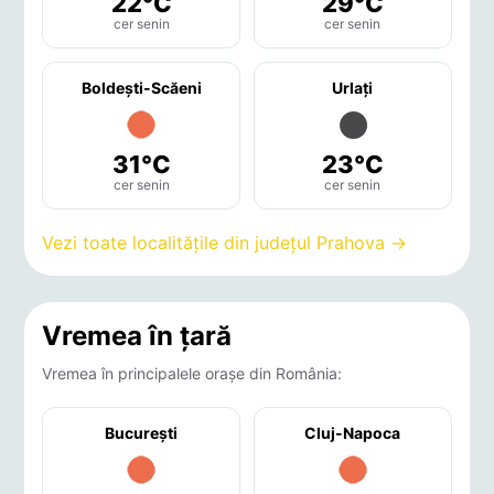
22°C
29°C
cer senin
cer senin
Boldeşti-Scăeni
Urlaţi
31°C
23°C
cer senin
cer senin
Vezi toate localitățile din județul Prahova →
Vremea în țară
Vremea în principalele orașe din România:
București
Cluj-Napoca