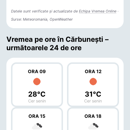
Datele sunt verificate și actualizate de
Echipa Vremea Online
·
Surse: Meteoromania, OpenWeather
Vremea pe ore în Cărbuneşti –
următoarele 24 de ore
ORA 09
ORA 12
28°C
31°C
Cer senin
Cer senin
ORA 15
ORA 18