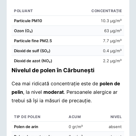
POLUANT
CONCENTRAȚIE
Concentrații de poluanți în aerul din Cărbuneşti
Particule PM10
10.3 μg/m³
Ozon (O₃)
63 μg/m³
Particule fine PM2.5
7.7 μg/m³
Dioxid de sulf (SO₂)
0.4 μg/m³
Dioxid de azot (NO₂)
2.2 μg/m³
Nivelul de polen în Cărbuneşti
Cea mai ridicată concentrație este de
polen de
pelin
, la nivel
moderat
. Persoanele alergice ar
trebui să își ia măsuri de precauție.
TIP DE POLEN
ACUM
NIVEL
Concentrații de polen în aerul din Cărbuneşti
Polen de arin
0 gr/m³
absent