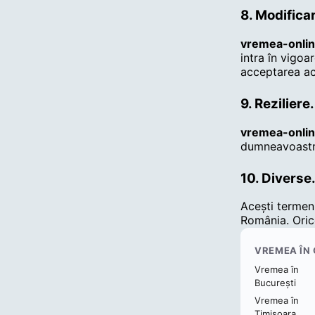
8. Modifica
vremea-onlin
intra în vigoa
acceptarea ac
9. Reziliere.
vremea-onlin
dumneavoastră 
10. Diverse
Acești termeni
România. Orice
VREMEA ÎN
Vremea în
București
Vremea în
Timișoara