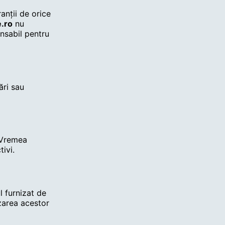
ranții de orice
.ro
nu
onsabil pentru
ări sau
 Vremea
ivi.
l furnizat de
izarea acestor