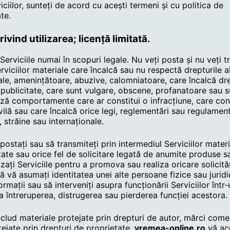
viciilor, sunteți de acord cu acești termeni și cu politica de
ate.
privind utilizarea; licență limitată.
 Serviciile numai în scopuri legale. Nu veți posta și nu veți 
rviciilor materiale care încalcă sau nu respectă drepturile a
ale, amenințătoare, abuzive, calomniatoare, care încalcă dre
 publicitate, care sunt vulgare, obscene, profanatoare sau 
ază comportamente care ar constitui o infracțiune, care co
ilă sau care încalcă orice legi, reglementări sau regulament
, străine sau internaționale.
postați sau să transmiteți prin intermediul Serviciilor mater
tate sau orice fel de solicitare legată de anumite produse sa
lizați Serviciile pentru a promova sau realiza oricare solicită
să vă asumați identitatea unei alte persoane fizice sau juridi
ormații sau să interveniți asupra funcționării Serviciilor înt
 întreruperea, distrugerea sau pierderea funcției acestora.
nclud materiale protejate prin drepturi de autor, mărci comer
tejate prin drepturi de proprietate.
vremea-online.ro
vă aco