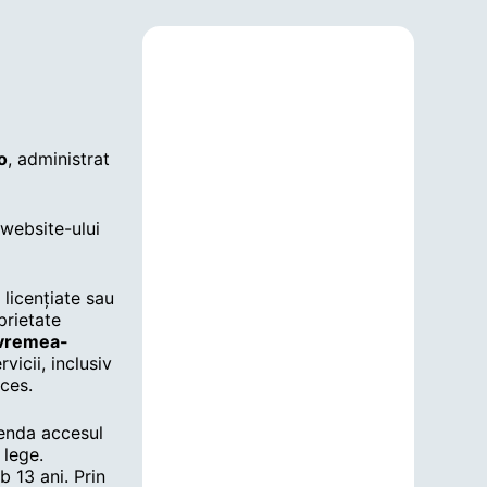
o
, administrat
 website-ului
 licențiate sau
prietate
vremea-
vicii, inclusiv
ces.
penda accesul
 lege.
b 13 ani. Prin