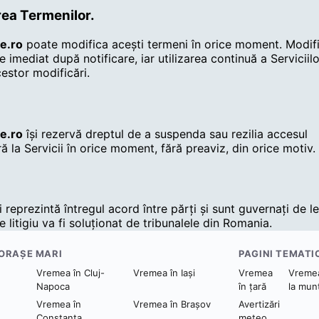
rea Termenilor.
e.ro
poate modifica acești termeni în orice moment. Modifi
re imediat după notificare, iar utilizarea continuă a Serviciil
estor modificări.
e.ro
își rezervă dreptul de a suspenda sau rezilia accesul
la Servicii în orice moment, fără preaviz, din orice motiv.
.
 reprezintă întregul acord între părți și sunt guvernați de le
 litigiu va fi soluționat de tribunalele din Romania.
 ORAȘE MARI
PAGINI TEMATI
Vremea în Cluj-
Vremea în Iași
Vremea
Vreme
Napoca
în țară
la mun
Vremea în
Vremea în Brașov
Avertizări
Constanța
meteo