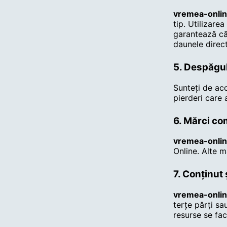
vremea-onlin
tip. Utilizare
garantează că 
daunele direct
5. Despăgu
Sunteți de ac
pierderi care 
6. Mărci co
vremea-onlin
Online. Alte m
7. Conținut ș
vremea-onlin
terțe părți sa
resurse se fac