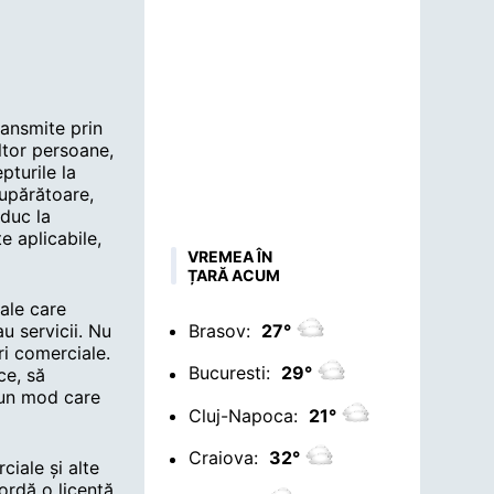
transmite prin
ltor persoane,
pturile la
supărătoare,
nduc la
e aplicabile,
VREMEA ÎN
ȚARĂ ACUM
iale care
u servicii. Nu
Brasov:
27°
ri comerciale.
Bucuresti:
29°
ce, să
r-un mod care
Cluj-Napoca:
21°
Craiova:
32°
ciale și alte
rdă o licență