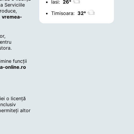
Iasi:
26°
a Serviciile
produce,
Timisoara:
32°
a
vremea-
or,
entru
stora.
imine funcții
a-online.ro
ei o licență
inclusiv
permiteți altor