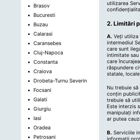
utilizarea Ser
Brasov
confidențialit
Bucuresti
2. Limitări 
Buzau
Calarasi
A.
Veți utiliza
intermediul Se
Caransebes
care sunt ileg
Cluj-Napoca
intimitate sau
care încuraje
Constanta
răspundere civ
Craiova
statale, locale
Drobeta-Turnu Severin
Nu trebuie să 
Focsani
conțin publici
Galati
trebuie să uti
Este interzis 
Giurgiu
manipulați inf
Iasi
ar putea cauza
Oradea
B.
Serviciile i
Petrosani
informații pro