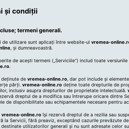
 și condiții
incluse; termeni generali.
 de utilizare sunt aplicați între website-ul
vremea-online.r
line
, și dumneavoastră.
perite de acești termeni („Serviciile“) includ toate versiunile
e.ro
.
t deținute de
vremea-online.ro
, dar pot include și elemente
erțe părți.
vremea-online.ro
deține toate drepturile de pro
ilor, inclusiv asupra drepturilor de proprietate intelectuală.
rezervă dreptul de a modifica sau întrerupe oricare dintre Ser
rele de disponibilitate sau echipamentele necesare pentru ac
,
vremea-online.ro
își rezervă dreptul de a rezilia sau sus
 la Servicii, fără preaviz, exceptând cazurile prevăzute de
t destinate utilizatorilor generali și nu sunt adresate celor su