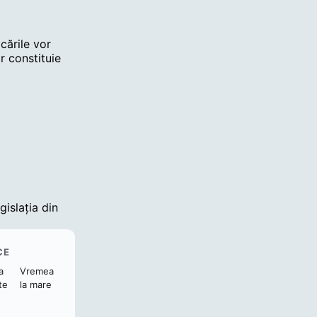
cările vor
or constituie
gislația din
CE
a
Vremea
te
la mare