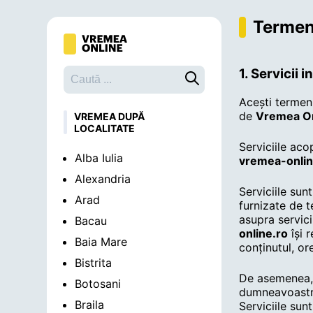
Termeni
1. Servicii 
Caută o localitate
Acești termeni
de
Vremea On
VREMEA DUPĂ
LOCALITATE
Serviciile aco
Alba Iulia
vremea-onlin
Alexandria
Serviciile sun
Arad
furnizate de t
asupra servici
Bacau
online.ro
își 
Baia Mare
conținutul, o
Bistrita
De asemenea
Botosani
dumneavoastră
Braila
Serviciile sun