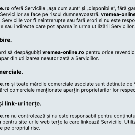
e.ro
oferă Serviciile „așa cum sunt“ și „disponibile“, fără ga
a Serviciilor se face pe riscul dumneavoastră.
vremea-online
Serviciile vor fi neîntrerupte sau fără erori și nu este resp
e sau indirecte care pot apărea în urma utilizării Serviciilor.
bire.
ord să despăgubiți
vremea-online.ro
pentru orice revendic
apar din utilizarea neautorizată a Serviciilor.
merciale.
e.ro
și toate mărcile comerciale asociate sunt deținute de
ărci comerciale menționate aparțin proprietarilor lor respect
i link-uri terțe.
e.ro
nu controlează și nu este responsabil pentru conținutu
u pentru site-urile web terțe la care linkează Serviciile. Util
e pe propriul risc.