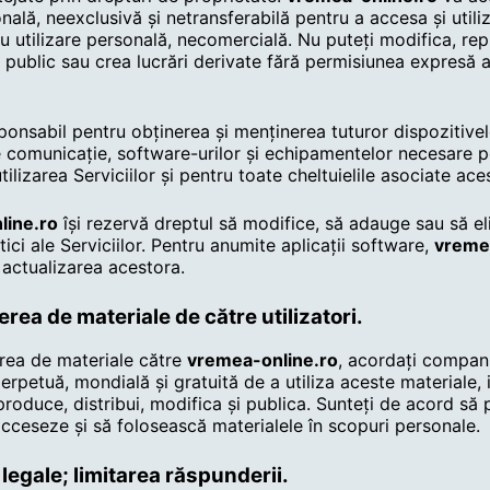
onală, neexclusivă și netransferabilă pentru a accesa și utiliz
u utilizare personală, necomercială. Nu puteți modifica, re
șa public sau crea lucrări derivate fără permisiunea expresă 
ponsabil pentru obținerea și menținerea tuturor dispozitivel
e comunicație, software-urilor și echipamentelor necesare p
tilizarea Serviciilor și pentru toate cheltuielile asociate ace
line.ro
își rezervă dreptul să modifice, să adauge sau să el
tici ale Serviciilor. Pentru anumite aplicații software,
vreme
 actualizarea acestora.
rea de materiale de către utilizatori.
erea de materiale către
vremea-online.ro
, acordați compani
erpetuă, mondială și gratuită de a utiliza aceste materiale, 
produce, distribui, modifica și publica. Sunteți de acord să 
 acceseze și să folosească materialele în scopuri personale.
 legale; limitarea răspunderii.