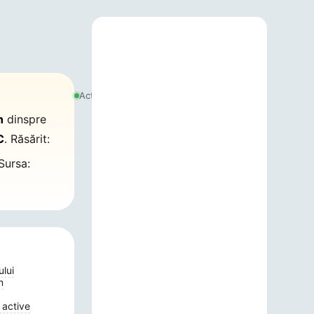
7
august
Actualizat:
2026,
08:40
h
dinspre
C
. Răsărit:
Sursa:
ului
m
 active