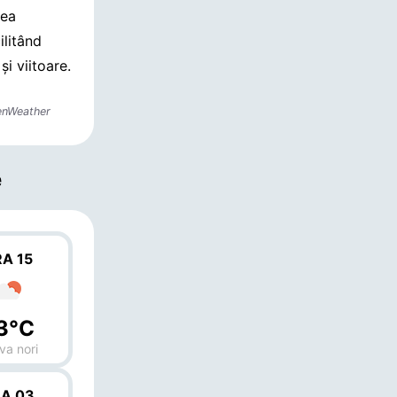
nea
ilitând
și viitoare.
enWeather
e
A 15
3°C
va nori
A 03