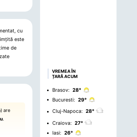
mentat, cu
imțită este
xime de
izate
VREMEA ÎN
ȚARĂ ACUM
Brasov:
28°
Bucuresti:
29°
) are
Cluj-Napoca:
28°
iu
.
Craiova:
27°
Iasi:
26°