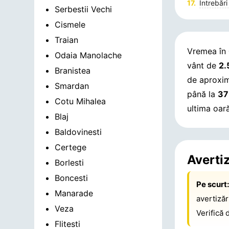
Întrebări
Serbestii Vechi
Cismele
Traian
Vremea în
Odaia Manolache
vânt de
2.
Branistea
de aproxi
Smardan
până la
37
Cotu Mihalea
ultima oar
Blaj
Baldovinesti
Certege
Averti
Borlesti
Boncesti
Pe scurt
Manarade
avertiză
Veza
Verifică 
Flitesti