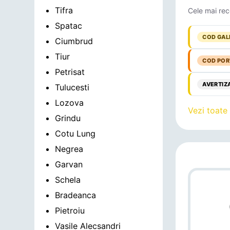
Tifra
Cele mai rec
Spatac
COD GAL
Ciumbrud
Tiur
COD POR
Petrisat
AVERTIZ
Tulucesti
Lozova
Vezi toate
Grindu
Cotu Lung
Negrea
Garvan
Schela
Bradeanca
Pietroiu
Vasile Alecsandri