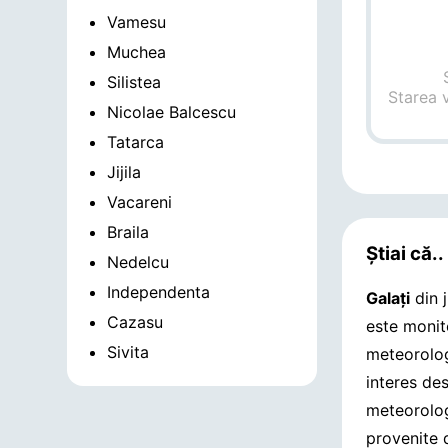
Vamesu
Muchea
Silistea
Starea 
Nicolae Balcescu
Tatarca
Jijila
Vacareni
Braila
Știai că..
Nedelcu
Independenta
Galaţi
din 
Cazasu
este monito
Sivita
meteorolog
interes de
meteorolog
provenite 