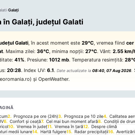
lati
›
Galaţi
în Galaţi, județul Galati
județul Galati
, în acest moment este
29°C
, vremea fiind
cer
at
. Maxima zilei:
36°C
, minima nopții:
27°C
. Vânt:
2.55 km/
itate:
41%
. Presiune:
1012 mb
. Temperatura resimțită:
28°
pus:
20:28
. Index UV:
6.1
.
Date actualizate la
08:40, 07 Aug 2026
.
oromania.ro) și OpenWeather.
AGINĂ
acum
Prognoza pe ore (24h)
Prognoza pe 10 zile
Calitatea aer
UV
Confort și ceață
Cel mai bun moment afară
Condiții de dru
icol
Vremea în județ
Vremea în țară
Despre climă
uri medii lunare
Hartă fulgere
Radar precipitații
Avertizări