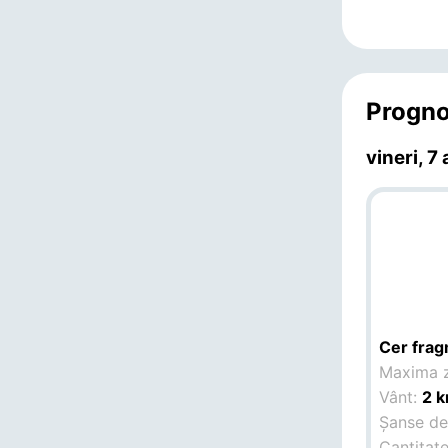
Progno
vineri, 7
Cer fra
Maxima z
Vânt:
2 
Șanse de 
Cantitate