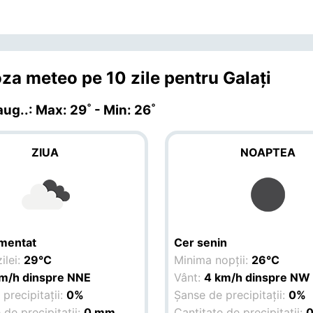
za meteo pe 10 zile pentru Galaţi
 aug.
.: Max: 29˚ - Min: 26˚
ZIUA
NOAPTEA
gmentat
Cer senin
ilei:
29°C
Minima nopții:
26°C
km/h dinspre NNE
Vânt:
4 km/h dinspre NW
precipitații:
0%
Șanse de precipitații:
0%
 de precipitații:
0 mm
Cantitate de precipitații: