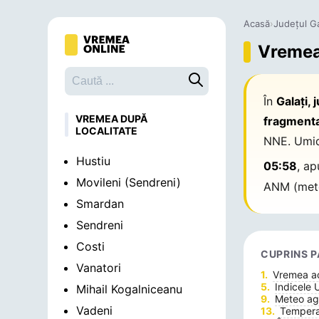
Acasă
›
Județul Ga
Vremea 
Caută o localitate
În
Galaţi, 
VREMEA DUPĂ
fragment
LOCALITATE
NNE. Umid
Hustiu
05:58
, a
Movileni (Sendreni)
ANM (mete
Smardan
Sendreni
Costi
CUPRINS P
Vanatori
Vremea 
Indicele 
Mihail Kogalniceanu
Meteo agr
Vadeni
Temperat