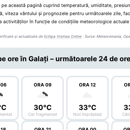
 pe această pagină cuprind temperatură, umiditate, presiu
, viteza vântului și prognozele pentru următoarele zile, fac
a activităților în funcție de condițiile meteorologice actuale 
erificate și actualizate de
Echipa Vremea Online
· Surse: Meteoromania, Op
e ore în Galaţi – următoarele 24 de or
 06
ORA 09
ORA 12
OR
°C
30°C
33°C
3
mentat
Cer fragmentat
Nori împrăștiați
Câți
 18
ORA 21
ORA 00
OR