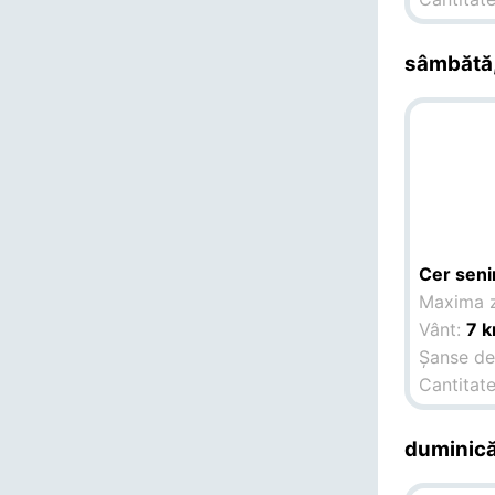
sâmbătă,
Cer seni
Maxima z
Vânt:
7 
Șanse de 
Cantitate
duminică