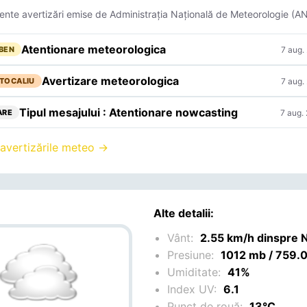
ente avertizări emise de Administrația Națională de Meteorologie (A
Atentionare meteorologica
7 aug.
BEN
Avertizare meteorologica
7 aug.
TOCALIU
Tipul mesajului : Atentionare nowcasting
7 aug.
ARE
 avertizările meteo →
Alte detalii:
Vânt:
2.55 km/h dinspre 
Presiune:
1012 mb / 759
Umiditate:
41%
Index UV:
6.1
Punct de rouă:
13°C