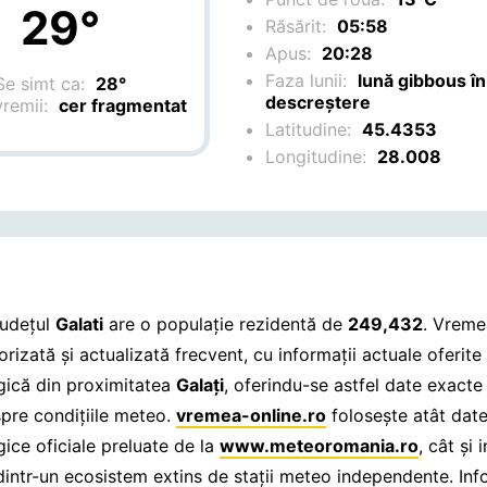
29°
Răsărit:
05:58
Apus:
20:28
Faza lunii:
lună gibbous în
Se simt ca:
28°
descreștere
vremii:
cer fragmentat
Latitudine:
45.4353
Longitudine:
28.008
județul
Galati
are o populație rezidentă de
249,432
. Vreme
rizată și actualizată frecvent, cu informații actuale oferite
ică din proximitatea
Galaţi
, oferindu-se astfel date exacte
spre condițiile meteo.
vremea-online.ro
folosește atât dat
ice oficiale preluate de la
www.meteoromania.ro
, cât și 
dintr-un ecosistem extins de stații meteo independente. Info