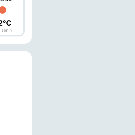
2°C
 senin