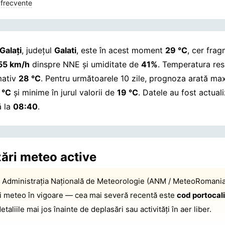
 frecvente
Galaţi
, județul
Galati
, este în acest moment
29 °C
, cer frag
55 km/h
dinspre NNE și umiditate de
41%
. Temperatura res
mativ
28 °C
. Pentru următoarele 10 zile, prognoza arată ma
 °C
și minime în jurul valorii de
19 °C
.
Datele au fost actual
ă la
08:40
.
zări meteo active
:
Administrația Națională de Meteorologie (ANM / MeteoRomania
ri meteo în vigoare — cea mai severă recentă este
cod portocal
detaliile mai jos înainte de deplasări sau activități în aer liber.