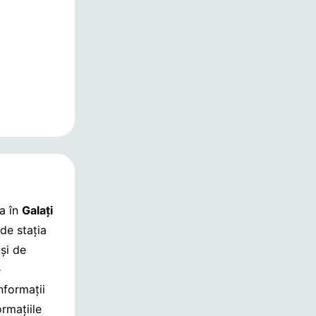
a în
Galaţi
 de stația
 și de
e
informații
rmațiile