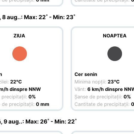
 8 aug.
.: Max: 22˚ - Min: 23˚
ZIUA
NOAPTEA
n
Cer senin
ilei:
22°C
Minima nopții:
23°C
km/h dinspre NNW
Vânt:
6 km/h dinspre NN
precipitații:
0%
Șanse de precipitații:
0%
 de precipitații:
0 mm
Cantitate de precipitații:
, 9 aug.
.: Max: 26˚ - Min: 22˚