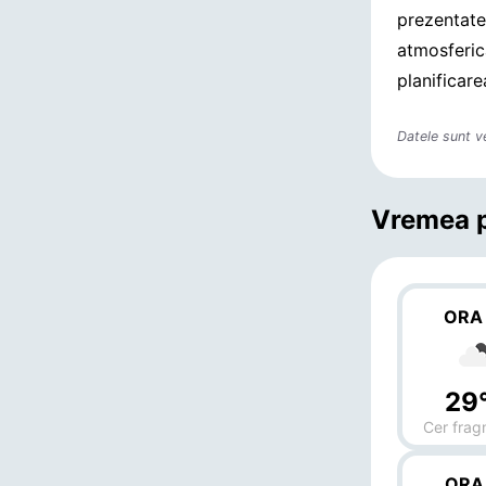
prezentate
atmosferică
planificare
Datele sunt v
Vremea p
ORA
29
Cer frag
ORA