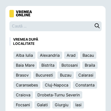
Caută o 
VREMEA DUPĂ
LOCALITATE
Alba Iulia
Alexandria
Arad
Bacau
Baia Mare
Bistrita
Botosani
Braila
Brasov
Bucuresti
Buzau
Calarasi
Caransebes
Cluj-Napoca
Constanta
Craiova
Drobeta-Turnu Severin
Focsani
Galati
Giurgiu
Iasi