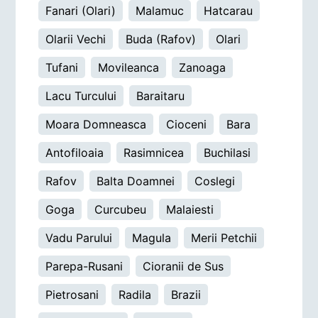
Fanari (Olari)
Malamuc
Hatcarau
Olarii Vechi
Buda (Rafov)
Olari
Tufani
Movileanca
Zanoaga
Lacu Turcului
Baraitaru
Moara Domneasca
Cioceni
Bara
Antofiloaia
Rasimnicea
Buchilasi
Rafov
Balta Doamnei
Coslegi
Goga
Curcubeu
Malaiesti
Vadu Parului
Magula
Merii Petchii
Parepa-Rusani
Cioranii de Sus
Pietrosani
Radila
Brazii