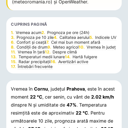
(meteoromania.ro) și OpenWeather.
CUPRINS PAGINĂ
Vremea acum
Prognoza pe ore (24h)
Prognoza pe 10 zile
Calitatea aerului
Indicele UV
Confort și ceață
Cel mai bun moment afară
Condiții de drum
Meteo agricol
Vremea în județ
Vremea în țară
Despre climă
Temperaturi medii lunare
Hartă fulgere
Radar precipitații
Avertizări active
Întrebări frecvente
Vremea în
Cornu
, județul
Prahova
, este în acest
moment
22 °C
, cer senin, cu vânt de
2.02 km/h
dinspre N și umiditate de
47%
. Temperatura
resimțită este de aproximativ
22 °C
. Pentru
următoarele 10 zile, prognoza arată maxime de