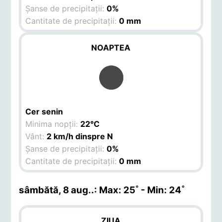
Șanse de precipitații:
0%
Cantitate de precipitații:
0 mm
NOAPTEA
Cer senin
Minima nopții:
22°C
Vânt:
2 km/h dinspre N
Șanse de precipitații:
0%
Cantitate de precipitații:
0 mm
sâmbătă, 8 aug.
.: Max: 25˚ - Min: 24˚
ZIUA