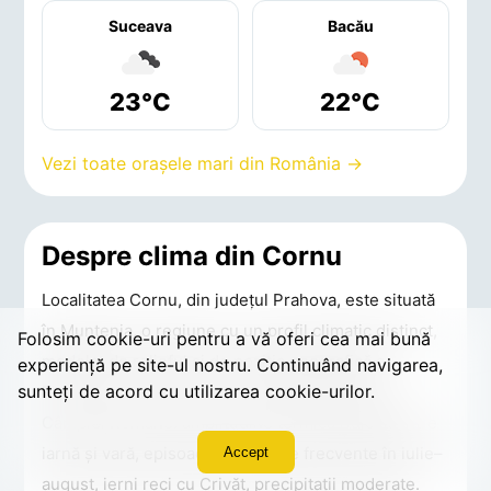
Suceava
Bacău
23°C
22°C
Vezi toate orașele mari din România →
Despre clima din Cornu
Localitatea Cornu, din județul Prahova, este situată
în Muntenia, o regiune cu un profil climatic distinct,
Folosim cookie-uri pentru a vă oferi cea mai bună
modelat de relieful și de poziția geografică a
experiență pe site-ul nostru. Continuând navigarea,
sunteți de acord cu utilizarea cookie-urilor.
României. Vremea în Cornu reflectă specificul
Câmpiei Române: amplitudine termică ridicată între
iarnă și vară, episoade caniculare frecvente în iulie–
Accept
august, ierni reci cu Crivăț, precipitații moderate.