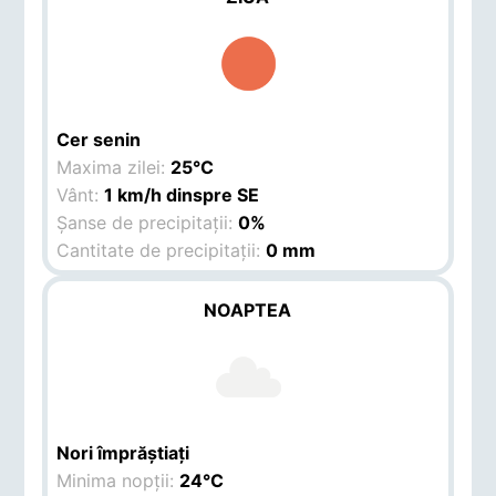
Cer senin
Maxima zilei:
25°C
Vânt:
1 km/h dinspre SE
Șanse de precipitații:
0%
Cantitate de precipitații:
0 mm
NOAPTEA
Nori împrăștiați
Minima nopții:
24°C