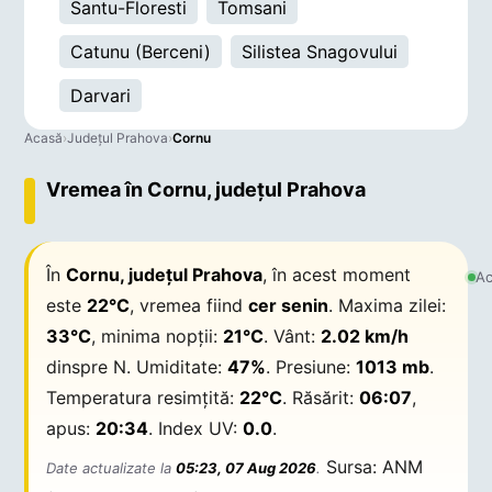
Santu-Floresti
Tomsani
Catunu (Berceni)
Silistea Snagovului
Darvari
Acasă
›
Județul Prahova
›
Cornu
Vremea în Cornu, județul Prahova
În
Cornu, județul Prahova
, în acest moment
Ac
este
22°C
, vremea fiind
cer senin
. Maxima zilei:
33°C
, minima nopții:
21°C
. Vânt:
2.02 km/h
dinspre N. Umiditate:
47%
. Presiune:
1013 mb
.
Temperatura resimțită:
22°C
. Răsărit:
06:07
,
apus:
20:34
. Index UV:
0.0
.
Sursa: ANM
Date actualizate la
05:23, 07 Aug 2026
.