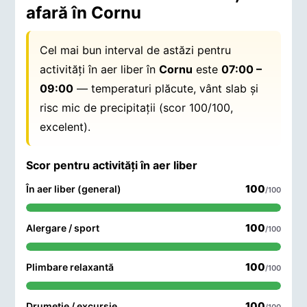
afară în Cornu
Cel mai bun interval de astăzi pentru
activități în aer liber în
Cornu
este
07:00 –
09:00
— temperaturi plăcute, vânt slab și
risc mic de precipitații (scor 100/100,
excelent).
Scor pentru activități în aer liber
100
În aer liber (general)
/100
100
Alergare / sport
/100
100
Plimbare relaxantă
/100
100
Drumeție / excursie
/100