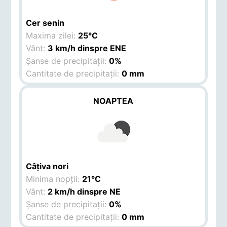
Cer senin
Maxima zilei:
25°C
Vânt:
3 km/h dinspre ENE
Șanse de precipitații:
0%
Cantitate de precipitații:
0 mm
NOAPTEA
Câțiva nori
Minima nopții:
21°C
Vânt:
2 km/h dinspre NE
Șanse de precipitații:
0%
Cantitate de precipitații:
0 mm