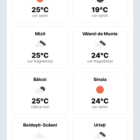
25°C
19°C
cer senin
cer senin
Mizil
Vălenii de Munte
25°C
24°C
cer fragmentat
cer fragmentat
Băicoi
Sinaia
25°C
24°C
câțiva nori
cer senin
Boldeşti-Scăeni
Urlaţi