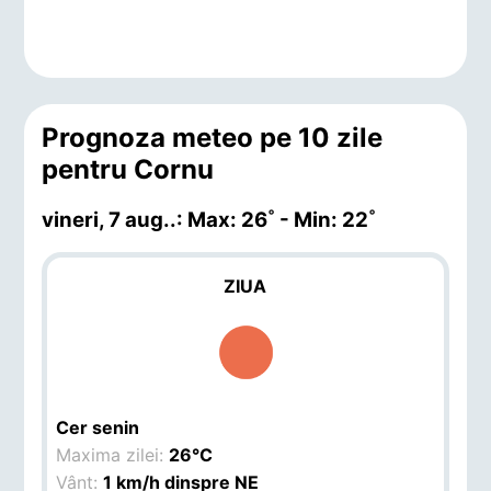
Prognoza meteo pe 10 zile
pentru Cornu
vineri, 7 aug.
.: Max: 26˚ - Min: 22˚
ZIUA
Cer senin
Maxima zilei:
26°C
Vânt:
1 km/h dinspre NE