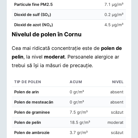
Particule fine PM2.5
7.1 μg/m³
Dioxid de sulf (SO₂)
0.2 μg/m³
Dioxid de azot (NO₂)
4.5 μg/m³
Nivelul de polen în Cornu
Cea mai ridicată concentrație este de
polen de
pelin
, la nivel
moderat
. Persoanele alergice ar
trebui să își ia măsuri de precauție.
TIP DE POLEN
ACUM
NIVEL
Concentrații de polen în aerul din Cornu
Polen de arin
0 gr/m³
absent
Polen de mesteacăn
0 gr/m³
absent
Polen de graminee
7.5 gr/m³
scăzut
Polen de pelin
18.5 gr/m³
moderat
Polen de ambrozie
3.7 gr/m³
scăzut