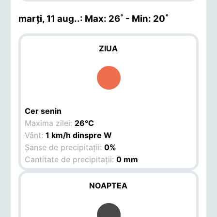
marți, 11 aug.
.: Max: 26˚ - Min: 20˚
ZIUA
Cer senin
Maxima zilei:
26°C
Vânt:
1 km/h dinspre W
Șanse de precipitații:
0%
Cantitate de precipitații:
0 mm
NOAPTEA