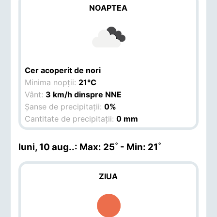
NOAPTEA
Cer acoperit de nori
Minima nopții:
21°C
Vânt:
3 km/h dinspre NNE
Șanse de precipitații:
0%
Cantitate de precipitații:
0 mm
luni, 10 aug.
.: Max: 25˚ - Min: 21˚
ZIUA