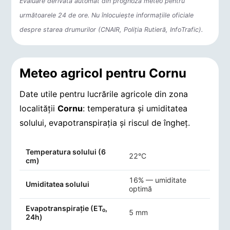
Evaluare derivată automat din prognoza meteo pentru
următoarele 24 de ore. Nu înlocuiește informațiile oficiale
despre starea drumurilor (CNAIR, Poliția Rutieră, InfoTrafic).
Meteo agricol pentru Cornu
Date utile pentru lucrările agricole din zona
localității
Cornu
: temperatura și umiditatea
solului, evapotranspirația și riscul de îngheț.
Indicatori agro-meteorologici pentru Cornu
Temperatura solului (6
22°C
cm)
16% — umiditate
Umiditatea solului
optimă
Evapotranspirație (ET₀,
5 mm
24h)