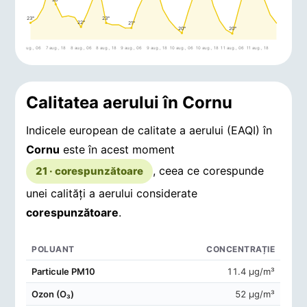
23°
23°
22°
21°
20°
20°
7 aug., 06
7 aug., 18
8 aug., 06
8 aug., 18
9 aug., 06
9 aug., 18
10 aug., 06
10 aug., 18
11 aug., 06
11 aug., 18
Calitatea aerului în Cornu
Indicele european de calitate a aerului (EAQI) în
Cornu
este în acest moment
, ceea ce corespunde
21 · corespunzătoare
unei calități a aerului considerate
corespunzătoare
.
POLUANT
CONCENTRAȚIE
Concentrații de poluanți în aerul din Cornu
Particule PM10
11.4 μg/m³
Ozon (O₃)
52 μg/m³