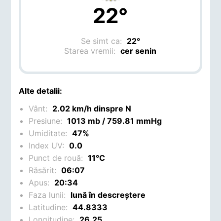
22°
Se simt ca:
22°
Starea vremii:
cer senin
Alte detalii:
Vânt:
2.02 km/h dinspre N
Presiune:
1013 mb / 759.81 mmHg
Umiditate:
47%
Index UV:
0.0
Punct de rouă:
11°C
Răsărit:
06:07
Apus:
20:34
Faza lunii:
lună în descreștere
Latitudine:
44.8333
Longitudine:
26.25