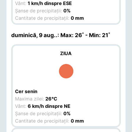
Vânt:
1 km/h dinspre ESE
Șanse de precipitații:
0%
Cantitate de precipitații:
0 mm
duminică, 9 aug.
.: Max: 26˚ - Min: 21˚
ZIUA
Cer senin
Maxima zilei:
26°C
Vânt:
6 km/h dinspre NE
Șanse de precipitații:
0%
Cantitate de precipitații:
0 mm