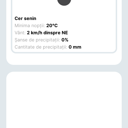
Cer senin
Minima nopții:
20°C
Vânt:
2 km/h dinspre NE
Șanse de precipitații:
0%
Cantitate de precipitații:
0 mm