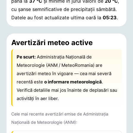
până la
37 °C
și minime în jurul valorii de
20 °C
,
cu șanse semnificative de precipitații sâmbătă.
Datele au fost actualizate ultima oară la
05:23
.
Avertizări meteo active
Pe scurt:
Administrația Națională de
Meteorologie (ANM / MeteoRomania) are
avertizări meteo în vigoare — cea mai severă
recentă este
o informare meteorologică
.
Verifică detaliile mai jos înainte de deplasări sau
activități în aer liber.
Cele mai recente avertizări emise de Administrația
Națională de Meteorologie (ANM):