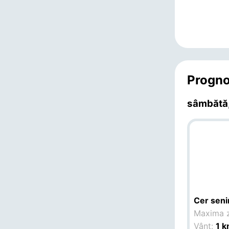
Progno
sâmbătă,
Cer seni
Maxima z
Vânt:
1 k