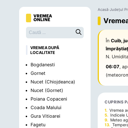
Acasă
›
Județul P
Vremea 
Caută o localitate
În
Cuib, j
VREMEA DUPĂ
împrăștiaț
LOCALITATE
N. Umidit
Bogdanesti
06:07
, a
Gornet
(meteorom
Nucet (Chiojdeanca)
Nucet (Gornet)
Poiana Copaceni
CUPRINS P
Coada Malului
Vremea 
Indicele 
Gura Vitioarei
Meteo agr
Fagetu
Temperat