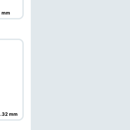
0 mm
%
0.32 mm