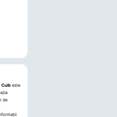
n
Cuib
este
tația
i de
e
informații