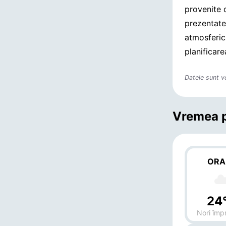
provenite 
prezentate
atmosferică
planificare
Datele sunt v
Vremea p
ORA
24
Nori împr