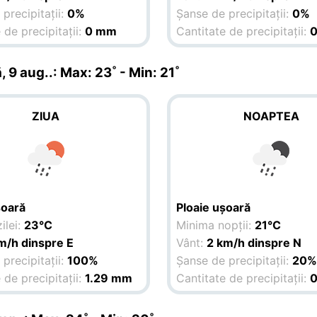
precipitații:
0%
Șanse de precipitații:
0%
 de precipitații:
0 mm
Cantitate de precipitații:
, 9 aug.
.: Max: 23˚ - Min: 21˚
ZIUA
NOAPTEA
șoară
Ploaie ușoară
ilei:
23°C
Minima nopții:
21°C
m/h dinspre E
Vânt:
2 km/h dinspre N
precipitații:
100%
Șanse de precipitații:
20
 de precipitații:
1.29 mm
Cantitate de precipitații: