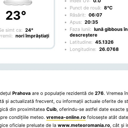
Index UV:
0.0
Punct de rouă:
8°C
23°
Răsărit:
06:07
Apus:
20:35
Faza lunii:
lună gibbous în
Se simt ca:
24°
descreștere
vremii:
nori împrăștiați
Latitudine:
45.1326
Longitudine:
26.0768
udețul
Prahova
are o populație rezidentă de
276
. Vremea î
ă și actualizată frecvent, cu informații actuale oferite de s
ică din proximitatea
Cuib
, oferindu-se astfel date exacte ș
spre condițiile meteo.
vremea-online.ro
folosește atât dat
ice oficiale preluate de la
www.meteoromania.ro
, cât și 