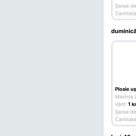
Șanse de 
Cantitate
duminică
Ploaie u
Maxima z
Vânt:
1 k
Șanse de 
Cantitate