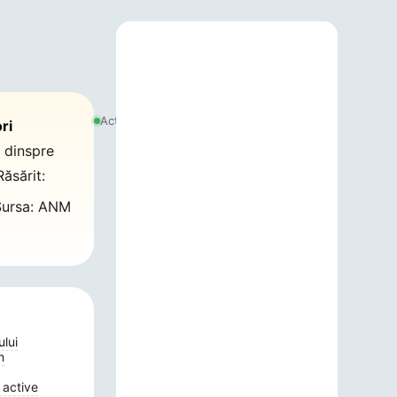
7
august
Actualizat:
ri
2026,
21:17
h
dinspre
Răsărit:
ursa: ANM
ului
m
 active