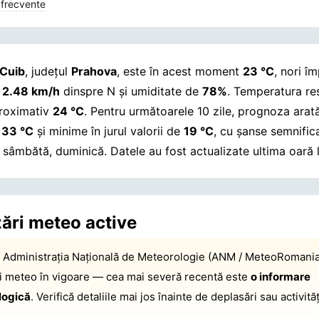
 frecvente
Cuib
, județul
Prahova
, este în acest moment
23 °C
, nori îm
e
2.48 km/h
dinspre N și umiditate de
78%
. Temperatura re
proximativ
24 °C
. Pentru următoarele 10 zile, prognoza ara
a
33 °C
și minime în jurul valorii de
19 °C
, cu șanse semnific
ii sâmbătă, duminică.
Datele au fost actualizate ultima oară
zări meteo active
:
Administrația Națională de Meteorologie (ANM / MeteoRomania
ri meteo în vigoare — cea mai severă recentă este
o informare
logică
. Verifică detaliile mai jos înainte de deplasări sau activităț