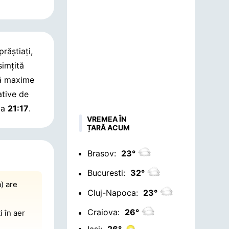
prăștiați,
simțită
tă maxime
ative de
 la
21:17
.
VREMEA ÎN
ȚARĂ ACUM
Brasov:
23°
Bucuresti:
32°
) are
Cluj-Napoca:
23°
Craiova:
26°
i în aer
Iasi:
26°