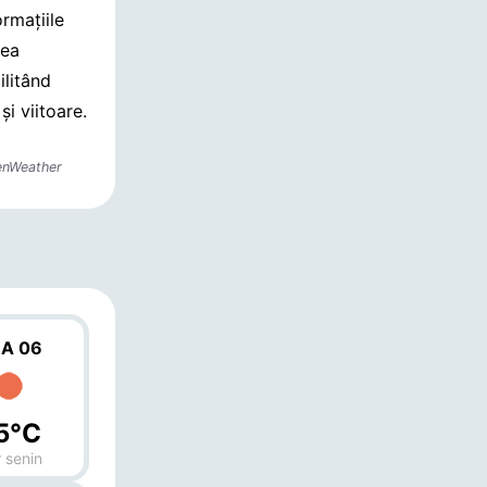
rmațiile
nea
ilitând
și viitoare.
enWeather
A 06
5°C
 senin