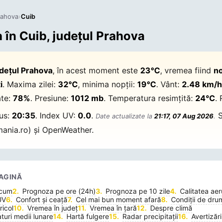
rahova
›
Cuib
în Cuib, județul Prahova
udețul Prahova
, în acest moment este
23°C
, vremea fiind
no
i
. Maxima zilei:
32°C
, minima nopții:
19°C
. Vânt:
2.48 km/
ate:
78%
. Presiune:
1012 mb
. Temperatura resimțită:
24°C
. 
pus:
20:35
. Index UV:
0.0
.
S
Date actualizate la
21:17, 07 Aug 2026
.
ania.ro) și OpenWeather.
AGINĂ
acum
Prognoza pe ore (24h)
Prognoza pe 10 zile
Calitatea aer
UV
Confort și ceață
Cel mai bun moment afară
Condiții de dru
icol
Vremea în județ
Vremea în țară
Despre climă
uri medii lunare
Hartă fulgere
Radar precipitații
Avertizări