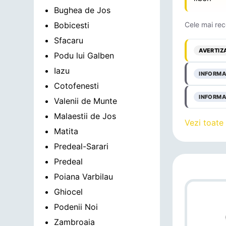
Bughea de Jos
Bobicesti
Cele mai rec
Sfacaru
AVERTIZ
Podu lui Galben
Iazu
INFORMA
Cotofenesti
INFORMA
Valenii de Munte
Malaestii de Jos
Vezi toate
Matita
Predeal-Sarari
Predeal
Poiana Varbilau
Ghiocel
Podenii Noi
Zambroaia