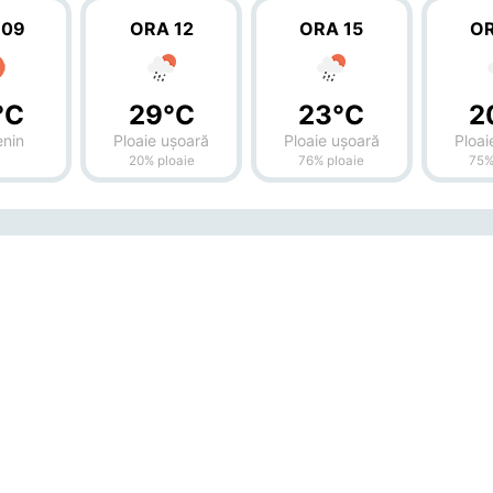
 09
ORA 12
ORA 15
OR
°C
29°C
23°C
2
enin
Ploaie ușoară
Ploaie ușoară
Ploai
20% ploaie
76% ploaie
75%