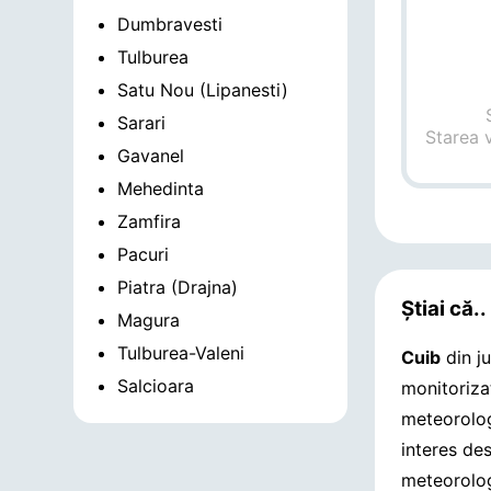
Dumbravesti
Tulburea
Satu Nou (Lipanesti)
Sarari
Starea 
Gavanel
Mehedinta
Zamfira
Pacuri
Piatra (Drajna)
Știai că..
Magura
Tulburea-Valeni
Cuib
din j
Salcioara
monitorizat
meteorolog
interes de
meteorolog