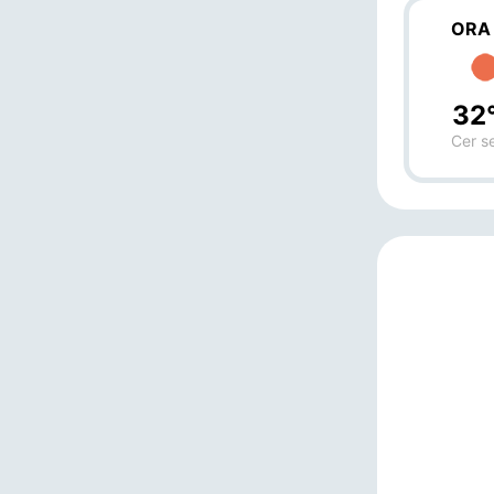
ORA
32
Cer s