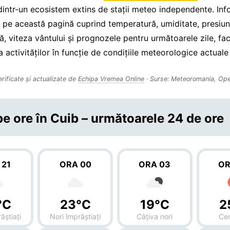
dintr-un ecosistem extins de stații meteo independente. Info
 pe această pagină cuprind temperatură, umiditate, presiu
, viteza vântului și prognozele pentru următoarele zile, fac
a activităților în funcție de condițiile meteorologice actuale 
erificate și actualizate de
Echipa Vremea Online
· Surse: Meteoromania, Op
e ore în Cuib – următoarele 24 de ore
 21
ORA 00
ORA 03
OR
°C
23°C
19°C
2
ăștiați
Nori împrăștiați
Câțiva nori
Cer