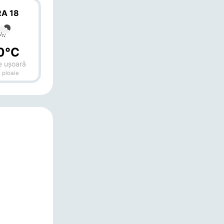
A 18
0°C
e ușoară
 ploaie