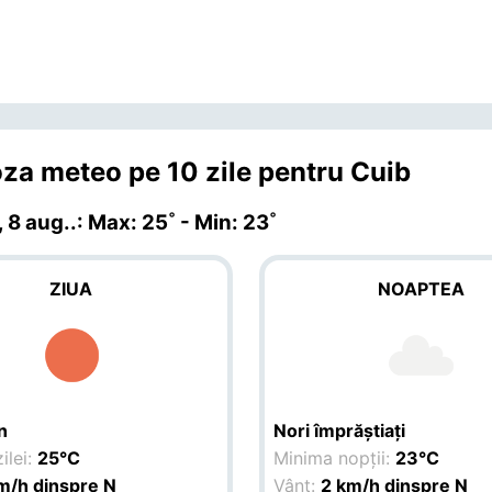
za meteo pe 10 zile pentru Cuib
 8 aug.
.: Max: 25˚ - Min: 23˚
ZIUA
NOAPTEA
n
Nori împrăștiați
ilei:
25°C
Minima nopții:
23°C
m/h dinspre N
Vânt:
2 km/h dinspre N