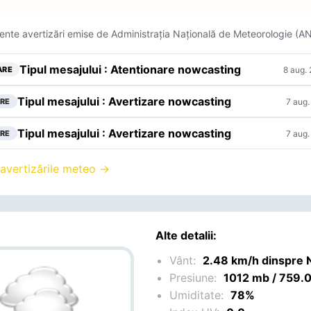
ente avertizări emise de Administrația Națională de Meteorologie (A
Tipul mesajului : Atentionare nowcasting
8 aug.
ARE
Tipul mesajului : Avertizare nowcasting
7 aug.
RE
Tipul mesajului : Avertizare nowcasting
7 aug.
RE
 avertizările meteo →
Alte detalii:
Vânt:
2.48 km/h dinspre 
Presiune:
1012 mb / 759
Umiditate:
78%