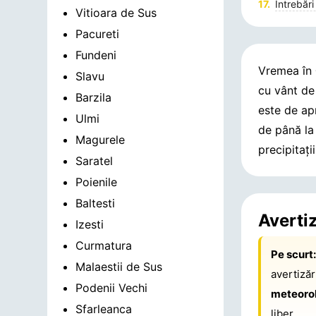
Întrebări
Vitioara de Sus
Pacureti
Fundeni
Vremea în
Slavu
cu vânt d
Barzila
este de a
Ulmi
de până l
Magurele
precipitaț
Saratel
Poienile
Baltesti
Averti
Izesti
Curmatura
Pe scurt
Malaestii de Sus
avertiză
Podenii Vechi
meteoro
Sfarleanca
liber.