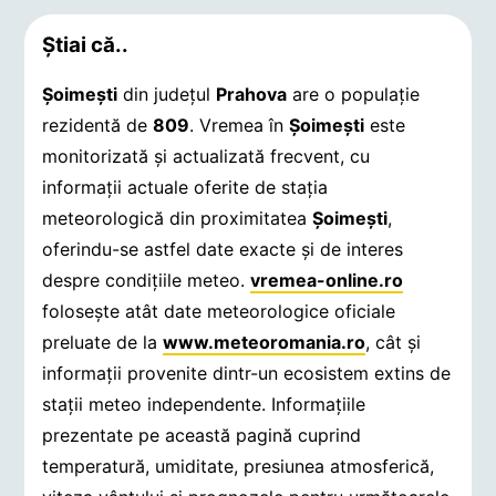
Știai că..
Şoimeşti
din județul
Prahova
are o populație
rezidentă de
809
. Vremea în
Şoimeşti
este
monitorizată și actualizată frecvent, cu
informații actuale oferite de stația
meteorologică din proximitatea
Şoimeşti
,
oferindu-se astfel date exacte și de interes
despre condițiile meteo.
vremea-online.ro
folosește atât date meteorologice oficiale
preluate de la
www.meteoromania.ro
, cât și
informații provenite dintr-un ecosistem extins de
stații meteo independente. Informațiile
prezentate pe această pagină cuprind
temperatură, umiditate, presiunea atmosferică,