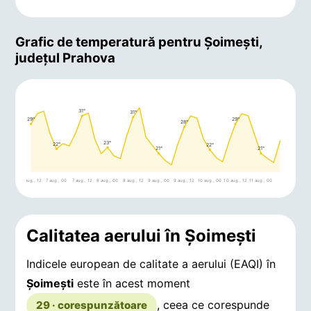
Grafic de temperatură pentru Şoimeşti,
județul Prahova
31°
31°
29°
29°
28°
23°
22°
22°
21°
21°
6 aug., 12
7 aug., 00
7 aug., 12
8 aug., 00
8 aug., 12
9 aug., 00
9 aug., 12
10 aug., 00
10 aug., 12
11 aug., 00
Calitatea aerului în Şoimeşti
Indicele european de calitate a aerului (EAQI) în
Şoimeşti
este în acest moment
, ceea ce corespunde
29 · corespunzătoare