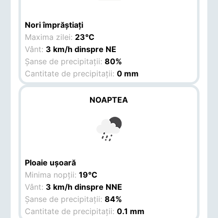
Nori împrăștiați
Maxima zilei:
23°C
Vânt:
3 km/h dinspre NE
Șanse de precipitații:
80%
Cantitate de precipitații:
0 mm
NOAPTEA
Ploaie ușoară
Minima nopții:
19°C
Vânt:
3 km/h dinspre NNE
Șanse de precipitații:
84%
Cantitate de precipitații:
0.1 mm