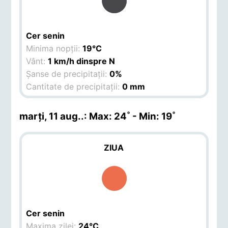
Cer senin
Minima nopții:
19°C
Vânt:
1 km/h dinspre N
Șanse de precipitații:
0%
Cantitate de precipitații:
0 mm
marți, 11 aug.
.: Max: 24˚ - Min: 19˚
ZIUA
Cer senin
Maxima zilei:
24°C