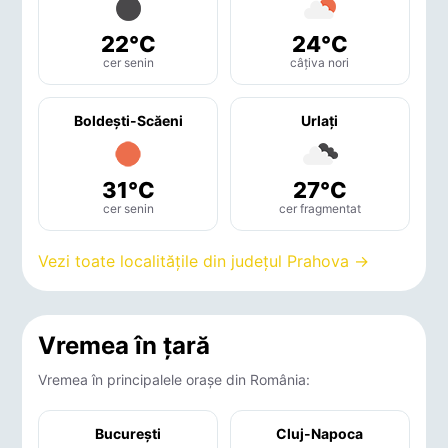
22°C
24°C
cer senin
câțiva nori
Boldeşti-Scăeni
Urlaţi
31°C
27°C
cer senin
cer fragmentat
Vezi toate localitățile din județul Prahova →
Vremea în țară
Vremea în principalele orașe din România:
București
Cluj-Napoca