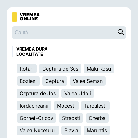
Caută o 
VREMEA DUPĂ
LOCALITATE
Rotari
Ceptura de Sus
Malu Rosu
Bozieni
Ceptura
Valea Seman
Ceptura de Jos
Valea Urloii
Iordacheanu
Mocesti
Tarculesti
Gornet-Cricov
Straosti
Cherba
Valea Nucetului
Plavia
Maruntis