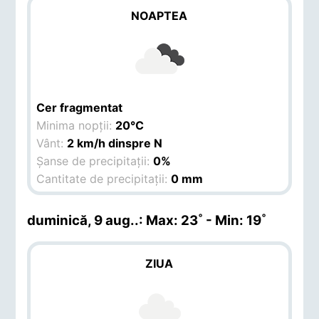
NOAPTEA
Cer fragmentat
Minima nopții:
20°C
Vânt:
2 km/h dinspre N
Șanse de precipitații:
0%
Cantitate de precipitații:
0 mm
duminică, 9 aug.
.: Max: 23˚ - Min: 19˚
ZIUA