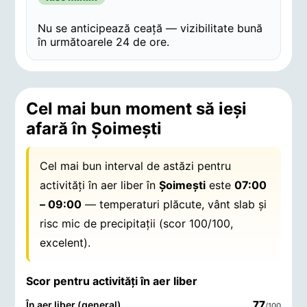
Nu se anticipează ceață — vizibilitate bună
în următoarele 24 de ore.
Cel mai bun moment să ieși
afară în Şoimeşti
Cel mai bun interval de astăzi pentru
activități în aer liber în
Şoimeşti
este
07:00
– 09:00
— temperaturi plăcute, vânt slab și
risc mic de precipitații (scor 100/100,
excelent).
Scor pentru activități în aer liber
77
În aer liber (general)
/100