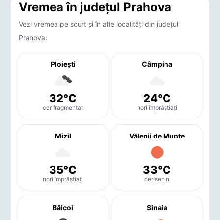
Vremea în județul Prahova
Vezi vremea pe scurt și în alte localități din județul
Prahova:
Ploieşti
Câmpina
32°C
24°C
cer fragmentat
nori împrăștiați
Mizil
Vălenii de Munte
35°C
33°C
nori împrăștiați
cer senin
Băicoi
Sinaia