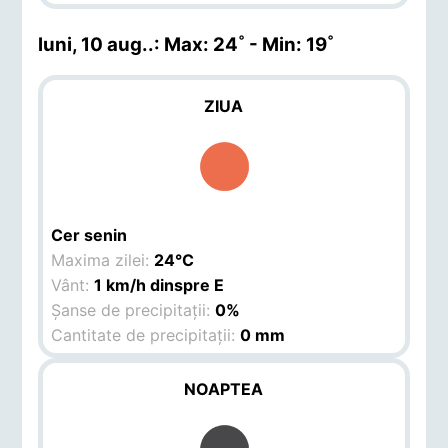
luni, 10 aug.
.: Max: 24˚ - Min: 19˚
ZIUA
Cer senin
Maxima zilei:
24°C
Vânt:
1 km/h dinspre E
Șanse de precipitații:
0%
Cantitate de precipitații:
0 mm
NOAPTEA