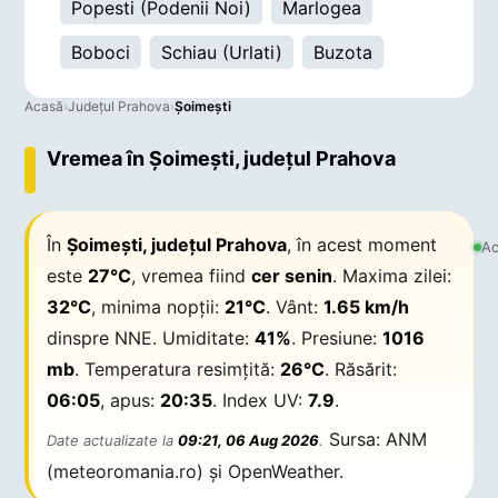
Popesti (Podenii Noi)
Marlogea
Boboci
Schiau (Urlati)
Buzota
Acasă
›
Județul Prahova
›
Şoimeşti
Vremea în Şoimeşti, județul Prahova
În
Şoimeşti, județul Prahova
, în acest moment
Ac
este
27°C
, vremea fiind
cer senin
. Maxima zilei:
32°C
, minima nopții:
21°C
. Vânt:
1.65 km/h
dinspre NNE. Umiditate:
41%
. Presiune:
1016
mb
. Temperatura resimțită:
26°C
. Răsărit:
06:05
, apus:
20:35
. Index UV:
7.9
.
Sursa: ANM
Date actualizate la
09:21, 06 Aug 2026
.
(meteoromania.ro) și OpenWeather.