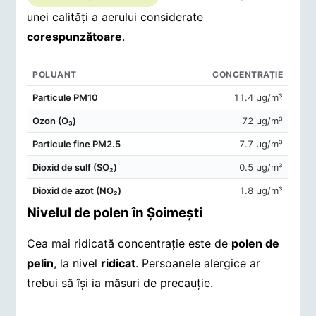
unei calități a aerului considerate
corespunzătoare
.
POLUANT
CONCENTRAȚIE
Concentrații de poluanți în aerul din Şoimeşti
Particule PM10
11.4 μg/m³
Ozon (O₃)
72 μg/m³
Particule fine PM2.5
7.7 μg/m³
Dioxid de sulf (SO₂)
0.5 μg/m³
Dioxid de azot (NO₂)
1.8 μg/m³
Nivelul de polen în Şoimeşti
Cea mai ridicată concentrație este de
polen de
pelin
, la nivel
ridicat
. Persoanele alergice ar
trebui să își ia măsuri de precauție.