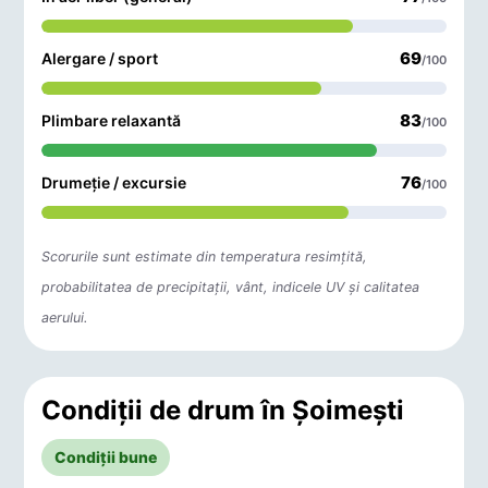
69
Alergare / sport
/100
83
Plimbare relaxantă
/100
76
Drumeție / excursie
/100
Scorurile sunt estimate din temperatura resimțită,
probabilitatea de precipitații, vânt, indicele UV și calitatea
aerului.
Condiții de drum în Şoimeşti
Condiții bune