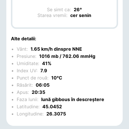
Se simt ca:
26°
Starea vremii:
cer senin
Alte detalii:
Vânt:
1.65 km/h dinspre NNE
Presiune:
1016 mb / 762.06 mmHg
Umiditate:
41%
Index UV:
7.9
Punct de rouă:
10°C
Răsărit:
06:05
Apus:
20:35
Faza lunii:
lună gibbous în descreștere
Latitudine:
45.0452
Longitudine:
26.3075