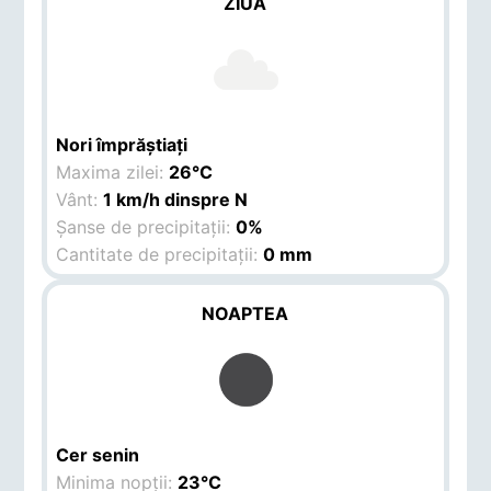
ZIUA
Nori împrăștiați
Maxima zilei:
26°C
Vânt:
1 km/h dinspre N
Șanse de precipitații:
0%
Cantitate de precipitații:
0 mm
NOAPTEA
Cer senin
Minima nopții:
23°C