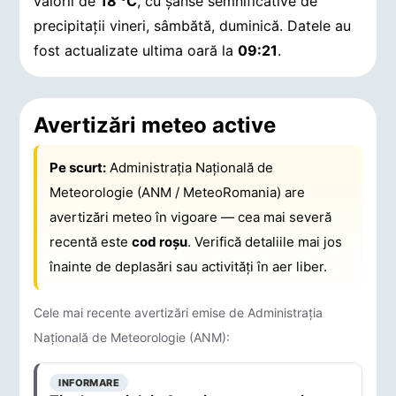
valorii de
18 °C
, cu șanse semnificative de
precipitații vineri, sâmbătă, duminică.
Datele au
fost actualizate ultima oară la
09:21
.
Avertizări meteo active
Pe scurt:
Administrația Națională de
Meteorologie (ANM / MeteoRomania) are
avertizări meteo în vigoare — cea mai severă
recentă este
cod roșu
. Verifică detaliile mai jos
înainte de deplasări sau activități în aer liber.
Cele mai recente avertizări emise de Administrația
Națională de Meteorologie (ANM):
INFORMARE