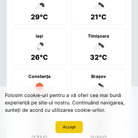
29°C
21°C
Iaşi
Timişoara
26°C
32°C
Constanţa
Braşov
Folosim cookie-uri pentru a vă oferi cea mai bună
29°C
27°C
experiență pe site-ul nostru. Continuând navigarea,
sunteți de acord cu utilizarea cookie-urilor.
Sibiu
Craiova
Accept