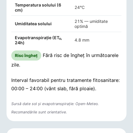
Indicatori agro-meteorologici pentru Şoimeşti
Temperatura solului (6
24°C
cm)
21% — umiditate
Umiditatea solului
optimă
Evapotranspirație (ET₀,
4.8 mm
24h)
Fără risc de îngheț în următoarele
Risc îngheț
zile.
Interval favorabil pentru tratamente fitosanitare:
00:00 – 24:00 (vânt slab, fără ploaie).
Sursă date sol și evapotranspirație: Open-Meteo.
Recomandările sunt orientative.