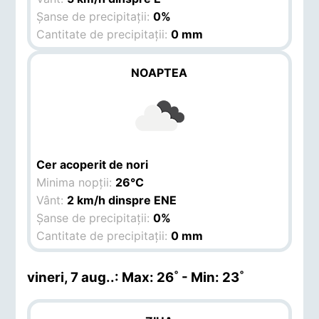
Șanse de precipitații:
0%
Cantitate de precipitații:
0 mm
NOAPTEA
Cer acoperit de nori
Minima nopții:
26°C
Vânt:
2 km/h dinspre ENE
Șanse de precipitații:
0%
Cantitate de precipitații:
0 mm
vineri, 7 aug.
.: Max: 26˚ - Min: 23˚