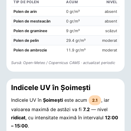
TIP DE POLEN
ACUM
NIVEL
Concentrații de polen în aerul din Şoimeşti
Polen de arin
0 gr/m³
absent
Polen de mesteacăn
0 gr/m³
absent
Polen de graminee
9 gr/m³
scăzut
Polen de pelin
29.4 gr/m³
moderat
Polen de ambrozie
11.9 gr/m³
moderat
Sursă: Open-Meteo / Copernicus CAMS · actualizat periodic
Indicele UV în Şoimeşti
Indicele UV în
Şoimeşti
este acum
, iar
2.1
valoarea maximă de astăzi va fi
7.2
— nivel
ridicat
, cu intensitate maximă în intervalul
12:00
– 15:00
.