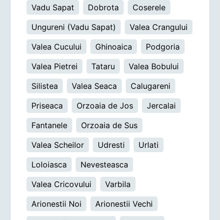
Vadu Sapat
Dobrota
Coserele
Ungureni (Vadu Sapat)
Valea Crangului
Valea Cucului
Ghinoaica
Podgoria
Valea Pietrei
Tataru
Valea Bobului
Silistea
Valea Seaca
Calugareni
Priseaca
Orzoaia de Jos
Jercalai
Fantanele
Orzoaia de Sus
Valea Scheilor
Udresti
Urlati
Loloiasca
Nevesteasca
Valea Cricovului
Varbila
Arionestii Noi
Arionestii Vechi