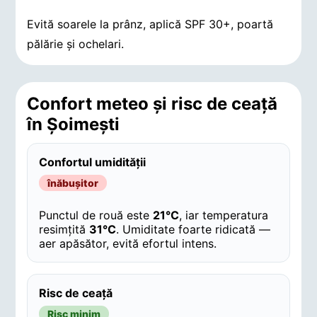
Evită soarele la prânz, aplică SPF 30+, poartă
pălărie și ochelari.
Confort meteo și risc de ceață
în Şoimeşti
Confortul umidității
înăbușitor
Punctul de rouă este
21°C
, iar temperatura
resimțită
31°C
. Umiditate foarte ridicată —
aer apăsător, evită efortul intens.
Risc de ceață
Risc minim