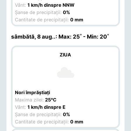
Vânt:
1 km/h dinspre NNW
Șanse de precipitații:
0%
Cantitate de precipitații:
0 mm
sâmbătă, 8 aug.
.: Max: 25˚ - Min: 20˚
ZIUA
Nori împrăștiați
Maxima zilei:
25°C
Vânt:
1 km/h dinspre E
Șanse de precipitații:
0%
Cantitate de precipitații:
0 mm