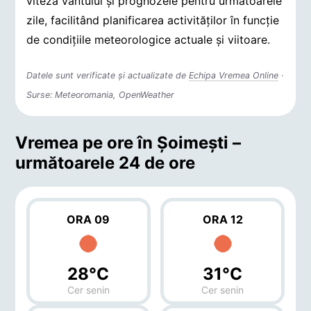
viteza vântului și prognozele pentru următoarele
zile, facilitând planificarea activităților în funcție
de condițiile meteorologice actuale și viitoare.
Datele sunt verificate și actualizate de
Echipa Vremea Online
·
Surse: Meteoromania, OpenWeather
Vremea pe ore în Şoimeşti –
următoarele 24 de ore
ORA 09
ORA 12
28°C
31°C
Cer senin
Cer senin