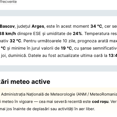
 frecvente
Bascov
, județul
Arges
, este în acest moment
34 °C
, cer se
38 km/h
dinspre ESE și umiditate de
24%
. Temperatura res
mativ
32 °C
. Pentru următoarele 10 zile, prognoza arată ma
 °C
și minime în jurul valorii de
19 °C
, cu șanse semnificati
i joi, duminică.
Datele au fost actualizate ultima oară la
13:
zări meteo active
:
Administrația Națională de Meteorologie (ANM / MeteoRomania
ri meteo în vigoare — cea mai severă recentă este
cod roșu
. Ver
 mai jos înainte de deplasări sau activități în aer liber.