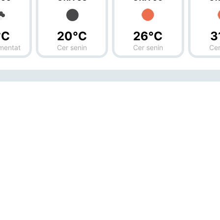
°C
20°C
26°C
3
mentat
Cer senin
Cer senin
Cer