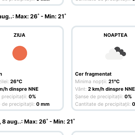
 aug.
.: Max: 26˚ - Min: 21˚
ZIUA
NOAPTEA
n
Cer fragmentat
ilei:
26°C
Minima nopții:
21°C
m/h dinspre NNE
Vânt:
2 km/h dinspre NN
precipitații:
0%
Șanse de precipitații:
0%
 de precipitații:
0 mm
Cantitate de precipitații:
 8 aug.
.: Max: 26˚ - Min: 21˚