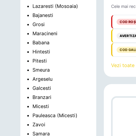
Lazaresti (Mosoaia)
Cele mai rec
Bajanesti
COD ROȘ
Grosi
Maracineni
AVERTIZ
Babana
COD GAL
Hintesti
Pitesti
Vezi toate
Smeura
Argeselu
Galcesti
Branzari
Micesti
Pauleasca (Micesti)
Zavoi
Samara