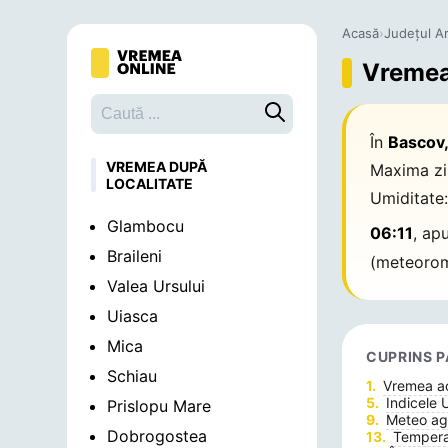
Acasă
›
Județul A
Vremea 
Caută o localitate
În
Bascov,
VREMEA DUPĂ
Maxima zi
LOCALITATE
Umiditate
Glambocu
06:11
, ap
Braileni
(meteorom
Valea Ursului
Uiasca
Mica
CUPRINS P
Schiau
Vremea 
Indicele 
Prislopu Mare
Meteo agr
Dobrogostea
Temperat