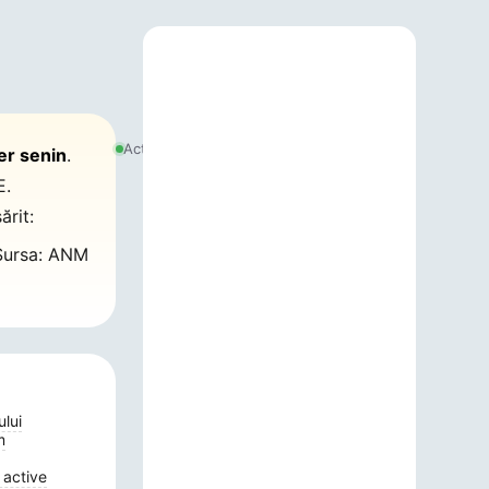
6
august
Actualizat:
er senin
.
2026,
13:43
E.
ărit:
ursa: ANM
ului
m
 active