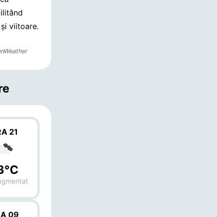
ilitând
și viitoare.
enWeather
re
A 21
3°C
ragmentat
A 09