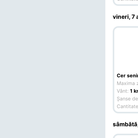
vineri, 7
Cer seni
Maxima z
Vânt:
1 k
Șanse de 
Cantitate
sâmbătă,