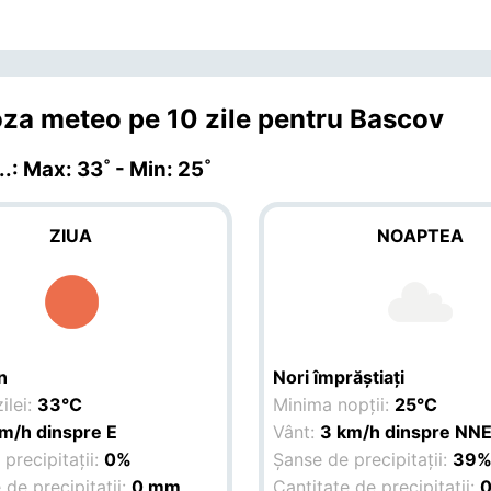
za meteo pe 10 zile pentru Bascov
.
.: Max: 33˚ - Min: 25˚
ZIUA
NOAPTEA
n
Nori împrăștiați
ilei:
33°C
Minima nopții:
25°C
m/h dinspre E
Vânt:
3 km/h dinspre NN
precipitații:
0%
Șanse de precipitații:
39
 de precipitații:
0 mm
Cantitate de precipitații: