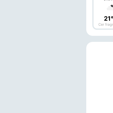
21
Cer frag