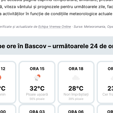
, viteza vântului și prognozele pentru următoarele zile, fac
a activităților în funcție de condițiile meteorologice actuale 
erificate și actualizate de
Echipa Vremea Online
· Surse: Meteoromania, Op
e ore în Bascov – următoarele 24 de o
 12
ORA 15
ORA 18
OR
°C
32°C
28°C
2
enin
Ploaie ușoară
Nori împrăștiați
Cer f
56% ploaie
39% ploaie
 00
ORA 03
ORA 06
OR