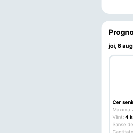
Progno
joi, 6 aug
Cer seni
Maxima z
Vânt:
4 k
Șanse de 
Cantitate