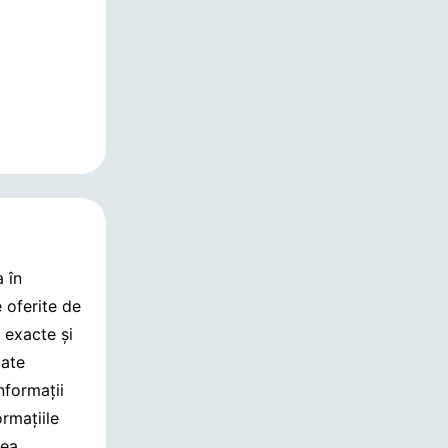
 în
 oferite de
e exacte și
date
informații
rmațiile
nea