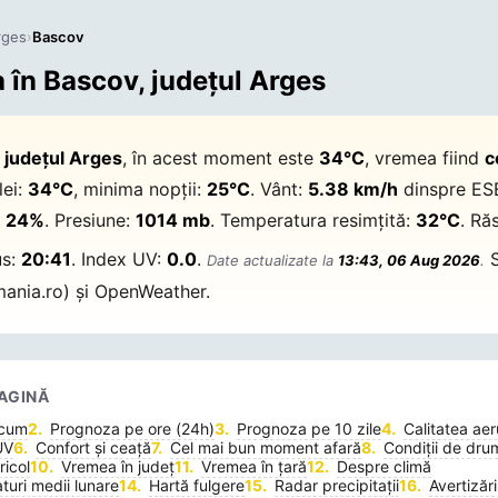
rges
›
Bascov
în Bascov, județul Arges
 județul Arges
, în acest moment este
34°C
, vremea fiind
c
lei:
34°C
, minima nopții:
25°C
. Vânt:
5.38 km/h
dinspre ES
:
24%
. Presiune:
1014 mb
. Temperatura resimțită:
32°C
. Răs
us:
20:41
. Index UV:
0.0
.
S
Date actualizate la
13:43, 06 Aug 2026
.
ania.ro) și OpenWeather.
AGINĂ
acum
Prognoza pe ore (24h)
Prognoza pe 10 zile
Calitatea aer
UV
Confort și ceață
Cel mai bun moment afară
Condiții de dru
icol
Vremea în județ
Vremea în țară
Despre climă
uri medii lunare
Hartă fulgere
Radar precipitații
Avertizări