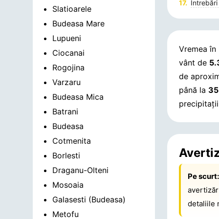
Întrebări
Slatioarele
Budeasa Mare
Lupueni
Vremea în
Ciocanai
vânt de
5.
Rogojina
de aproxi
Varzaru
până la
35
Budeasa Mica
precipitați
Batrani
Budeasa
Cotmenita
Averti
Borlesti
Draganu-Olteni
Pe scurt
Mosoaia
avertiză
Galasesti (Budeasa)
detaliile
Metofu