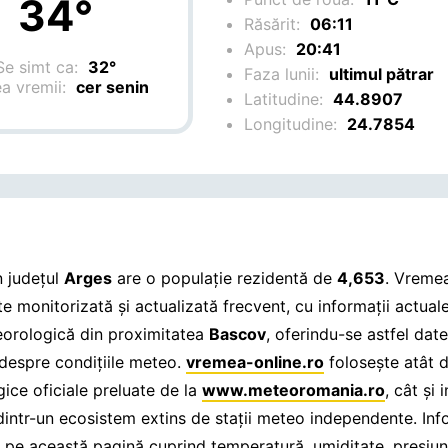
34°
Răsărit:
06:11
Apus:
20:41
Se simt ca:
32°
Faza lunii:
ultimul pătrar
ea vremii:
cer senin
Latitudine:
44.8907
Longitudine:
24.7854
 județul
Arges
are o populație rezidentă de
4,653
. Vremea
e monitorizată și actualizată frecvent, cu informații actuale
eorologică din proximitatea
Bascov
, oferindu-se astfel dat
 despre condițiile meteo.
vremea-online.ro
folosește atât 
ice oficiale preluate de la
www.meteoromania.ro
, cât și 
dintr-un ecosistem extins de stații meteo independente. Info
 pe această pagină cuprind temperatură, umiditate, presiu