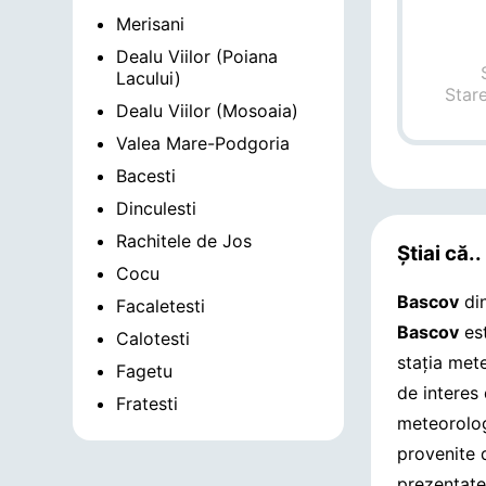
Merisani
Dealu Viilor (Poiana
Lacului)
Star
Dealu Viilor (Mosoaia)
Valea Mare-Podgoria
Bacesti
Dinculesti
Rachitele de Jos
Știai că..
Cocu
Bascov
din
Facaletesti
Bascov
est
Calotesti
stația met
Fagetu
de interes
Fratesti
meteorolog
provenite 
prezentate