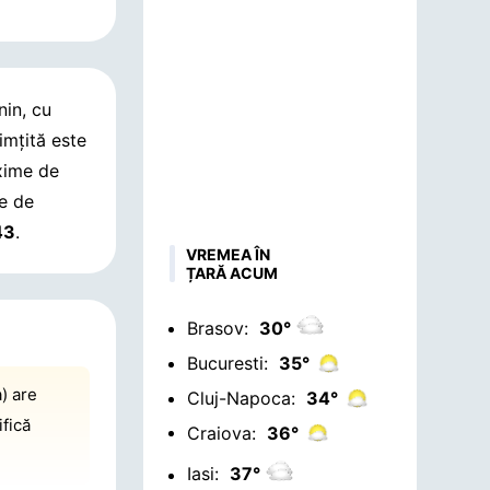
nin, cu
imțită este
xime de
ve de
43
.
VREMEA ÎN
ȚARĂ ACUM
Brasov:
30°
Bucuresti:
35°
) are
Cluj-Napoca:
34°
ifică
Craiova:
36°
Iasi:
37°