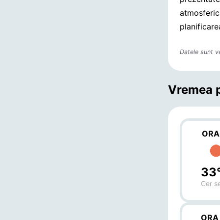
atmosferică
planificare
Datele sunt v
Vremea p
ORA
33
Cer s
ORA