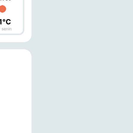
1°C
 senin