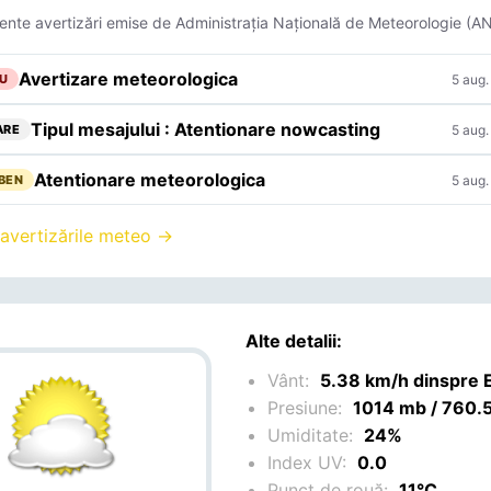
ente avertizări emise de Administrația Națională de Meteorologie (A
Avertizare meteorologica
5 aug.
U
Tipul mesajului : Atentionare nowcasting
5 aug.
ARE
Atentionare meteorologica
5 aug.
BEN
 avertizările meteo →
Alte detalii:
Vânt:
5.38 km/h dinspre 
Presiune:
1014 mb / 760
Umiditate:
24%
Index UV:
0.0
Punct de rouă:
11°C