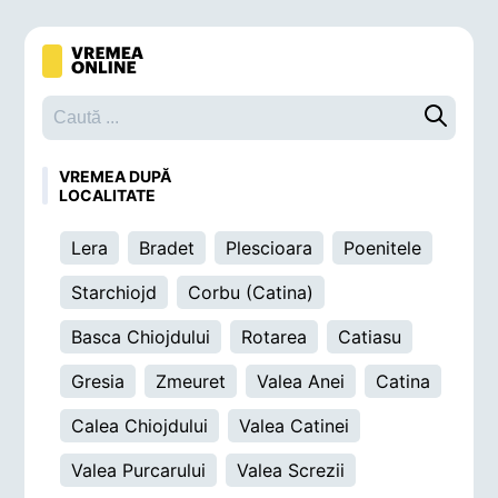
Caută o 
VREMEA DUPĂ
LOCALITATE
Lera
Bradet
Plescioara
Poenitele
Starchiojd
Corbu (Catina)
Basca Chiojdului
Rotarea
Catiasu
Gresia
Zmeuret
Valea Anei
Catina
Calea Chiojdului
Valea Catinei
Valea Purcarului
Valea Screzii