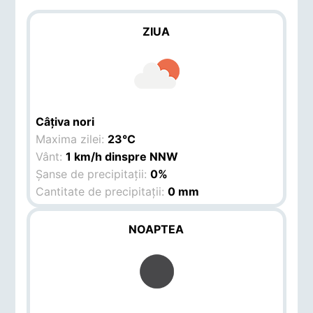
ZIUA
Câțiva nori
Maxima zilei:
23°C
Vânt:
1 km/h dinspre NNW
Șanse de precipitații:
0%
Cantitate de precipitații:
0 mm
NOAPTEA