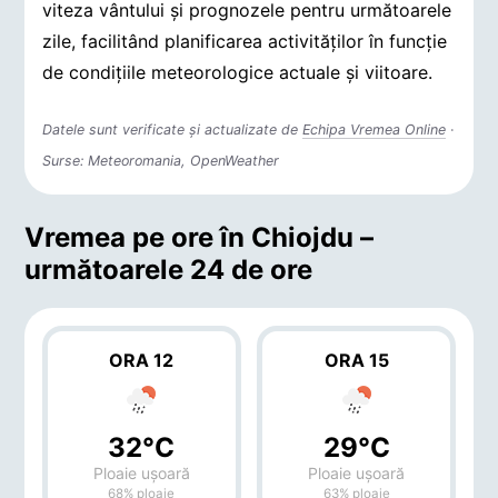
viteza vântului și prognozele pentru următoarele
zile, facilitând planificarea activităților în funcție
de condițiile meteorologice actuale și viitoare.
Datele sunt verificate și actualizate de
Echipa Vremea Online
·
Surse: Meteoromania, OpenWeather
Vremea pe ore în Chiojdu –
următoarele 24 de ore
ORA 12
ORA 15
32°C
29°C
Ploaie ușoară
Ploaie ușoară
68% ploaie
63% ploaie