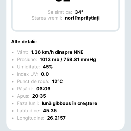
Se simt ca:
34°
Starea vremii:
nori împrăștiați
Alte detalii:
Vânt:
1.36 km/h dinspre NNE
Presiune:
1013 mb / 759.81 mmHg
Umiditate:
45%
Index UV:
0.0
Punct de rouă:
12°C
Răsărit:
06:06
Apus:
20:35
Faza lunii:
lună gibbous în creștere
Latitudine:
45.35
Longitudine:
26.2157