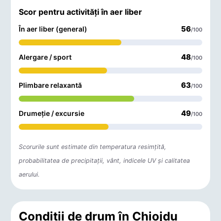
Scor pentru activități în aer liber
56
În aer liber (general)
/100
48
Alergare / sport
/100
63
Plimbare relaxantă
/100
49
Drumeție / excursie
/100
Scorurile sunt estimate din temperatura resimțită,
probabilitatea de precipitații, vânt, indicele UV și calitatea
aerului.
Condiții de drum în Chiojdu