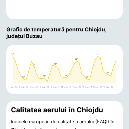
Grafic de temperatură pentru Chiojdu,
județul Buzau
33°
32°
29°
26°
26°
21°
19°
18°
18°
18°
7 aug., 15
8 aug., 03
8 aug., 15
9 aug., 03
9 aug., 15
10 aug., 03
10 aug., 15
11 aug., 03
11 aug., 15
12 aug., 03
Calitatea aerului în Chiojdu
Indicele european de calitate a aerului (EAQI) în