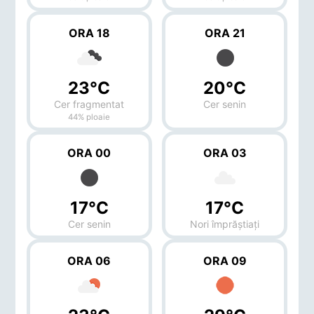
ORA 18
ORA 21
23°C
20°C
Cer fragmentat
Cer senin
44% ploaie
ORA 00
ORA 03
17°C
17°C
Cer senin
Nori împrăștiați
ORA 06
ORA 09