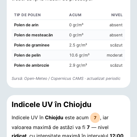
TIP DE POLEN
ACUM
NIVEL
Concentrații de polen în aerul din Chiojdu
Polen de arin
0 gr/m³
absent
Polen de mesteacăn
0 gr/m³
absent
Polen de graminee
2.5 gr/m³
scăzut
Polen de pelin
10.6 gr/m³
moderat
Polen de ambrozie
2.9 gr/m³
scăzut
Sursă: Open-Meteo / Copernicus CAMS · actualizat periodic
Indicele UV în Chiojdu
Indicele UV în
Chiojdu
este acum
, iar
7
valoarea maximă de astăzi va fi
7
— nivel
ridicat
, cu intensitate maximă în intervalul
12:00