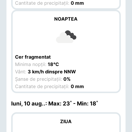
Cantitate de precipitații:
0 mm
NOAPTEA
Cer fragmentat
Minima nopții:
18°C
Vânt:
3 km/h dinspre NNW
Șanse de precipitații:
0%
Cantitate de precipitații:
0 mm
luni, 10 aug.
.: Max: 23˚ - Min: 18˚
ZIUA