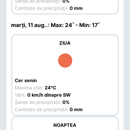
Șanse de precipitații:
0%
Cantitate de precipitații:
0 mm
marți, 11 aug.
.: Max: 24˚ - Min: 17˚
ZIUA
Cer senin
Maxima zilei:
24°C
Vânt:
0 km/h dinspre SW
Șanse de precipitații:
0%
Cantitate de precipitații:
0 mm
NOAPTEA