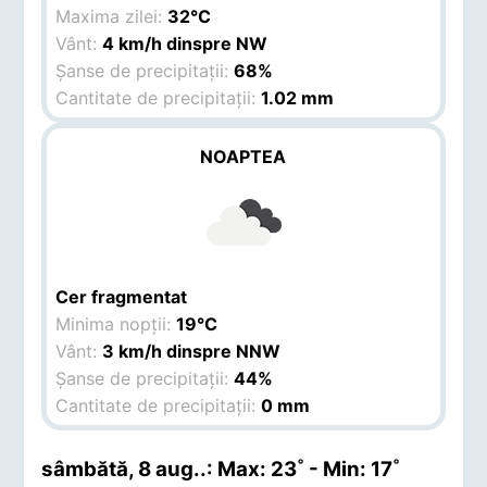
Maxima zilei:
32°C
Vânt:
4 km/h dinspre NW
Șanse de precipitații:
68%
Cantitate de precipitații:
1.02 mm
NOAPTEA
Cer fragmentat
Minima nopții:
19°C
Vânt:
3 km/h dinspre NNW
Șanse de precipitații:
44%
Cantitate de precipitații:
0 mm
sâmbătă, 8 aug.
.: Max: 23˚ - Min: 17˚