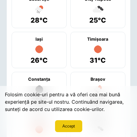
28°C
25°C
Iaşi
Timişoara
26°C
31°C
Constanţa
Braşov
Folosim cookie-uri pentru a vă oferi cea mai bună
25°C
31°C
experiență pe site-ul nostru. Continuând navigarea,
sunteți de acord cu utilizarea cookie-urilor.
Sibiu
Craiova
Accept