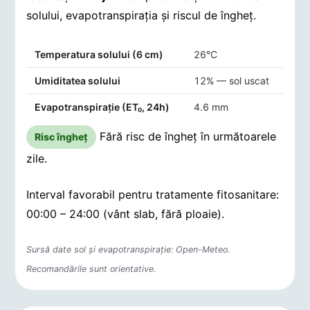
solului, evapotranspirația și riscul de îngheț.
Indicatori agro-meteorologici pentru Chiojdu
Temperatura solului (6 cm)
26°C
Umiditatea solului
12% — sol uscat
Evapotranspirație (ET₀, 24h)
4.6 mm
Fără risc de îngheț în următoarele
Risc îngheț
zile.
Interval favorabil pentru tratamente fitosanitare:
00:00 – 24:00 (vânt slab, fără ploaie).
Sursă date sol și evapotranspirație: Open-Meteo.
Recomandările sunt orientative.