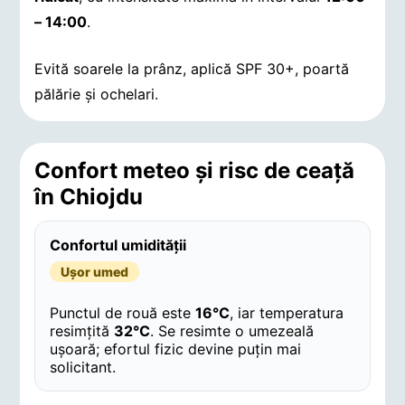
– 14:00
.
Evită soarele la prânz, aplică SPF 30+, poartă
pălărie și ochelari.
Confort meteo și risc de ceață
în Chiojdu
Confortul umidității
Ușor umed
Punctul de rouă este
16°C
, iar temperatura
resimțită
32°C
. Se resimte o umezeală
ușoară; efortul fizic devine puțin mai
solicitant.