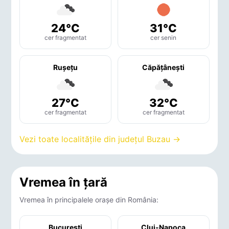
24°C
31°C
cer fragmentat
cer senin
Ruşeţu
Căpăţâneşti
27°C
32°C
cer fragmentat
cer fragmentat
Vezi toate localitățile din județul Buzau →
Vremea în țară
Vremea în principalele orașe din România:
București
Cluj-Napoca