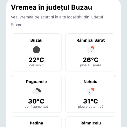
Vremea în județul Buzau
Vezi vremea pe scurt și în alte localități din județul
Buzau:
Buzău
Râmnicu Sărat
22°C
26°C
cer senin
ploaie ușoară
Pogoanele
Nehoiu
30°C
31°C
cer fragmentat
ploaie puternică
Padina
Râmnicelu