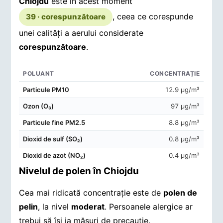
Chiojdu
este în acest moment
, ceea ce corespunde
39 · corespunzătoare
unei calități a aerului considerate
corespunzătoare
.
POLUANT
CONCENTRAȚIE
Concentrații de poluanți în aerul din Chiojdu
Particule PM10
12.9 μg/m³
Ozon (O₃)
97 μg/m³
Particule fine PM2.5
8.8 μg/m³
Dioxid de sulf (SO₂)
0.8 μg/m³
Dioxid de azot (NO₂)
0.4 μg/m³
Nivelul de polen în Chiojdu
Cea mai ridicată concentrație este de
polen de
pelin
, la nivel
moderat
. Persoanele alergice ar
trebui să își ia măsuri de precauție.