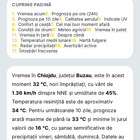
CUPRINS PAGINĂ
Vremea acum
Prognoza pe ore (24h)
Prognoza pe 10 zile
Calitatea aerului
Indicele UV
Confort și ceață
Cel mai bun moment afară
Condiții de drum
Meteo agricol
Vremea în județ
Vremea în țară
Despre climă
Temperaturi medii lunare
Hartă fulgere
Radar precipitații
Avertizări active
Întrebări frecvente
Vremea în
Chiojdu
, județul
Buzau
, este în acest
moment
32 °C
, nori împrăștiați, cu vânt de
1.36 km/h
dinspre NNE și umiditate de
45%
.
Temperatura resimțită este de aproximativ
34 °C
. Pentru următoarele 10 zile, prognoza
arată maxime de până la
33 °C
și minime în jurul
valorii de
16 °C
, cu șanse semnificative de
precipitații vineri, sâmbătă, duminică.
Datele au