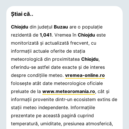
Știai că..
Chiojdu
din județul
Buzau
are o populație
rezidentă de
1,041
. Vremea în
Chiojdu
este
monitorizată și actualizată frecvent, cu
informații actuale oferite de stația
meteorologică din proximitatea
Chiojdu
,
oferindu-se astfel date exacte și de interes
despre condițiile meteo.
vremea-online.ro
folosește atât date meteorologice oficiale
preluate de la
www.meteoromania.ro
, cât și
informații provenite dintr-un ecosistem extins de
stații meteo independente. Informațiile
prezentate pe această pagină cuprind
temperatură, umiditate, presiunea atmosferică,