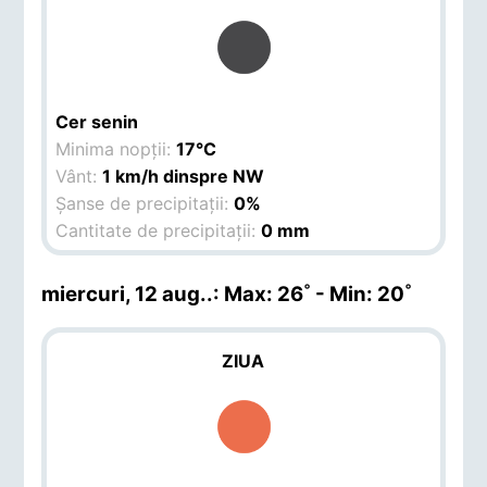
Cer senin
Minima nopții:
17°C
Vânt:
1 km/h dinspre NW
Șanse de precipitații:
0%
Cantitate de precipitații:
0 mm
miercuri, 12 aug.
.: Max: 26˚ - Min: 20˚
ZIUA