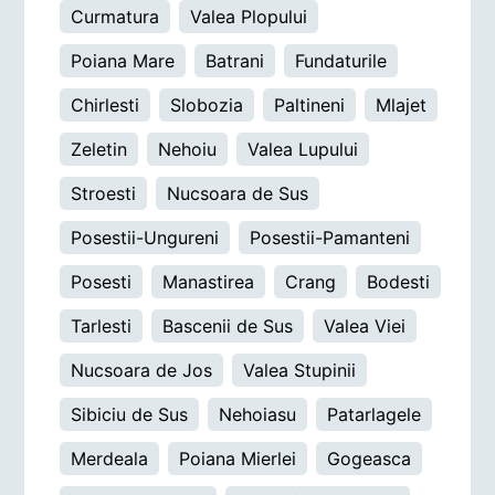
Curmatura
Valea Plopului
Poiana Mare
Batrani
Fundaturile
Chirlesti
Slobozia
Paltineni
Mlajet
Zeletin
Nehoiu
Valea Lupului
Stroesti
Nucsoara de Sus
Posestii-Ungureni
Posestii-Pamanteni
Posesti
Manastirea
Crang
Bodesti
Tarlesti
Bascenii de Sus
Valea Viei
Nucsoara de Jos
Valea Stupinii
Sibiciu de Sus
Nehoiasu
Patarlagele
Merdeala
Poiana Mierlei
Gogeasca