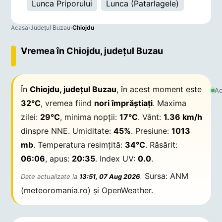
Lunca Priporului
Lunca (Patarlagele)
Acasă
›
Județul Buzau
›
Chiojdu
Vremea în Chiojdu, județul Buzau
În
Chiojdu, județul Buzau
, în acest moment este
Ac
32°C
, vremea fiind
nori împrăștiați
. Maxima
zilei:
29°C
, minima nopții:
17°C
. Vânt:
1.36 km/h
dinspre NNE. Umiditate:
45%
. Presiune:
1013
mb
. Temperatura resimțită:
34°C
. Răsărit:
06:06
, apus:
20:35
. Index UV:
0.0
.
Sursa: ANM
Date actualizate la
13:51, 07 Aug 2026
.
(meteoromania.ro) și OpenWeather.