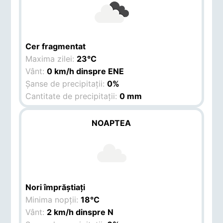
Cer fragmentat
Maxima zilei:
23°C
Vânt:
0 km/h dinspre ENE
Șanse de precipitații:
0%
Cantitate de precipitații:
0 mm
NOAPTEA
Nori împrăștiați
Minima nopții:
18°C
Vânt:
2 km/h dinspre N