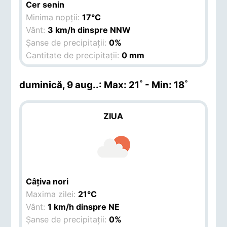
Cer senin
Minima nopții:
17°C
Vânt:
3 km/h dinspre NNW
Șanse de precipitații:
0%
Cantitate de precipitații:
0 mm
duminică, 9 aug.
.: Max: 21˚ - Min: 18˚
ZIUA
Câțiva nori
Maxima zilei:
21°C
Vânt:
1 km/h dinspre NE
Șanse de precipitații:
0%