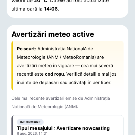
valorii de
20 °C
.
Datele au fost actualizate
ultima oară la
14:06
.
Avertizări meteo active
Pe scurt:
Administrația Națională de
Meteorologie (ANM / MeteoRomania) are
avertizări meteo în vigoare — cea mai severă
recentă este
cod roșu
. Verifică detaliile mai jos
înainte de deplasări sau activități în aer liber.
Cele mai recente avertizări emise de Administrația
Națională de Meteorologie (ANM):
INFORMARE
Tipul mesajului : Avertizare nowcasting
6 aug. 2026, 14:31