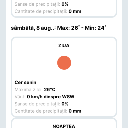
Șanse de precipitații:
0%
Cantitate de precipitații:
0 mm
sâmbătă, 8 aug.
.: Max: 26˚ - Min: 24˚
ZIUA
Cer senin
Maxima zilei:
26°C
Vânt:
0 km/h dinspre WSW
Șanse de precipitații:
0%
Cantitate de precipitații:
0 mm
NOAPTEA