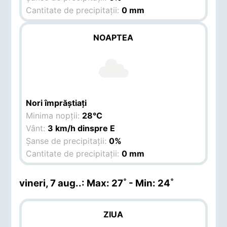
Cantitate de precipitații:
0 mm
NOAPTEA
Nori împrăștiați
Minima nopții:
28°C
Vânt:
3 km/h dinspre E
Șanse de precipitații:
0%
Cantitate de precipitații:
0 mm
vineri, 7 aug.
.: Max: 27˚ - Min: 24˚
ZIUA