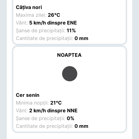
Câțiva nori
Maxima zilei:
26°C
Vânt:
5 km/h dinspre ENE
Șanse de precipitații:
11%
Cantitate de precipitații:
0 mm
NOAPTEA
Cer senin
Minima nopții:
21°C
Vânt:
2 km/h dinspre NNE
Șanse de precipitații:
0%
Cantitate de precipitații:
0 mm