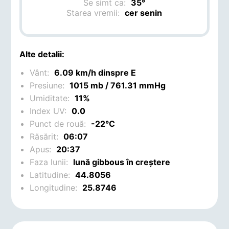
Se simt ca:
35°
Starea vremii:
cer senin
Alte detalii:
Vânt:
6.09 km/h dinspre E
Presiune:
1015 mb / 761.31 mmHg
Umiditate:
11%
Index UV:
0.0
Punct de rouă:
-22°C
Răsărit:
06:07
Apus:
20:37
Faza lunii:
lună gibbous în creștere
Latitudine:
44.8056
Longitudine:
25.8746