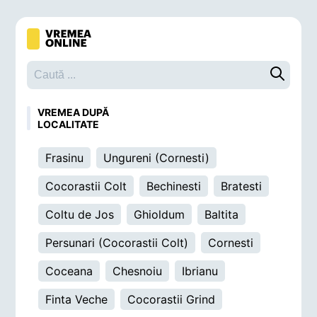
Caută o 
VREMEA DUPĂ
LOCALITATE
Frasinu
Ungureni (Cornesti)
Cocorastii Colt
Bechinesti
Bratesti
Coltu de Jos
Ghioldum
Baltita
Persunari (Cocorastii Colt)
Cornesti
Coceana
Chesnoiu
Ibrianu
Finta Veche
Cocorastii Grind