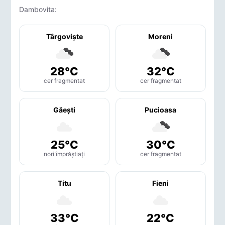
Dambovita:
Târgovişte
Moreni
28°C
32°C
cer fragmentat
cer fragmentat
Găeşti
Pucioasa
25°C
30°C
nori împrăștiați
cer fragmentat
Titu
Fieni
33°C
22°C