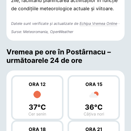
zile, facilitând planificarea activităților în funcție
de condițiile meteorologice actuale și viitoare.
Datele sunt verificate și actualizate de
Echipa Vremea Online
·
Surse: Meteoromania, OpenWeather
Vremea pe ore în Postârnacu –
următoarele 24 de ore
ORA 12
ORA 15
37°C
36°C
Cer senin
Câțiva nori
ORA 18
ORA 21