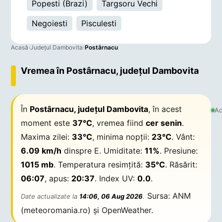
Popesti (Brazi)
Targsoru Vechi
Negoiesti
Pisculesti
Acasă
›
Județul Dambovita
›
Postârnacu
Vremea în Postârnacu, județul Dambovita
În
Postârnacu, județul Dambovita
, în acest
Ac
moment este
37°C
, vremea fiind
cer senin
.
Maxima zilei:
33°C
, minima nopții:
23°C
. Vânt:
6.09 km/h
dinspre E. Umiditate:
11%
. Presiune:
1015 mb
. Temperatura resimțită:
35°C
. Răsărit:
06:07
, apus:
20:37
. Index UV:
0.0
.
Sursa: ANM
Date actualizate la
14:06, 06 Aug 2026
.
(meteoromania.ro) și OpenWeather.