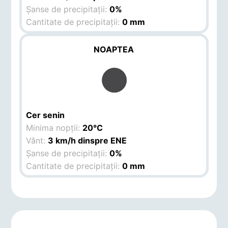
Șanse de precipitații:
0%
Cantitate de precipitații:
0 mm
NOAPTEA
Cer senin
Minima nopții:
20°C
Vânt:
3 km/h dinspre ENE
Șanse de precipitații:
0%
Cantitate de precipitații:
0 mm