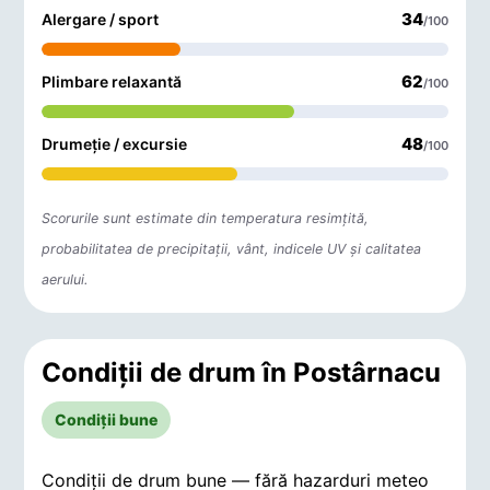
34
Alergare / sport
/100
62
Plimbare relaxantă
/100
48
Drumeție / excursie
/100
Scorurile sunt estimate din temperatura resimțită,
probabilitatea de precipitații, vânt, indicele UV și calitatea
aerului.
Condiții de drum în Postârnacu
Condiții bune
Condiții de drum bune — fără hazarduri meteo