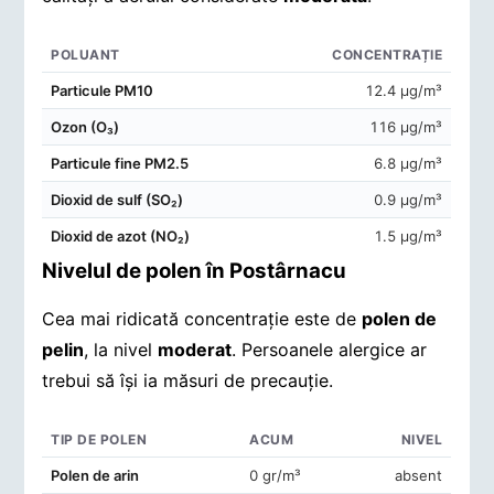
POLUANT
CONCENTRAȚIE
Concentrații de poluanți în aerul din Postârnacu
Particule PM10
12.4 μg/m³
Ozon (O₃)
116 μg/m³
Particule fine PM2.5
6.8 μg/m³
Dioxid de sulf (SO₂)
0.9 μg/m³
Dioxid de azot (NO₂)
1.5 μg/m³
Nivelul de polen în Postârnacu
Cea mai ridicată concentrație este de
polen de
pelin
, la nivel
moderat
. Persoanele alergice ar
trebui să își ia măsuri de precauție.
TIP DE POLEN
ACUM
NIVEL
Concentrații de polen în aerul din Postârnacu
Polen de arin
0 gr/m³
absent