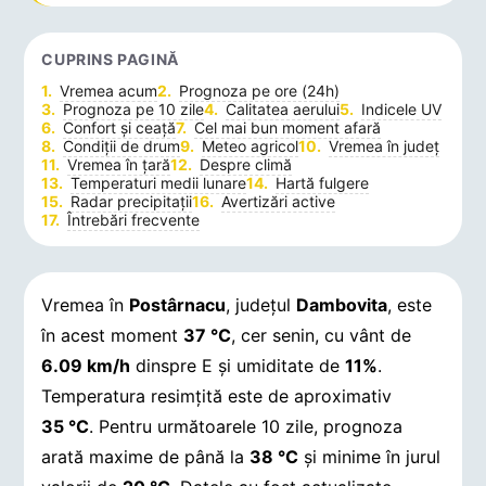
CUPRINS PAGINĂ
Vremea acum
Prognoza pe ore (24h)
Prognoza pe 10 zile
Calitatea aerului
Indicele UV
Confort și ceață
Cel mai bun moment afară
Condiții de drum
Meteo agricol
Vremea în județ
Vremea în țară
Despre climă
Temperaturi medii lunare
Hartă fulgere
Radar precipitații
Avertizări active
Întrebări frecvente
Vremea în
Postârnacu
, județul
Dambovita
, este
în acest moment
37 °C
, cer senin, cu vânt de
6.09 km/h
dinspre E și umiditate de
11%
.
Temperatura resimțită este de aproximativ
35 °C
. Pentru următoarele 10 zile, prognoza
arată maxime de până la
38 °C
și minime în jurul