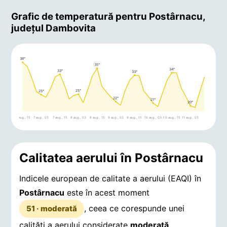
Grafic de temperatură pentru Postârnacu,
județul Dambovita
38°
35°
34°
33°
33°
25°
25°
22°
21°
20°
6 aug., 15
7 aug., 03
7 aug., 15
8 aug., 03
8 aug., 15
9 aug., 03
9 aug., 15
10 aug., 03
10 aug., 15
11 aug., 03
Calitatea aerului în Postârnacu
Indicele european de calitate a aerului (EAQI) în
Postârnacu
este în acest moment
, ceea ce corespunde unei
51 · moderată
calități a aerului considerate
moderată
.