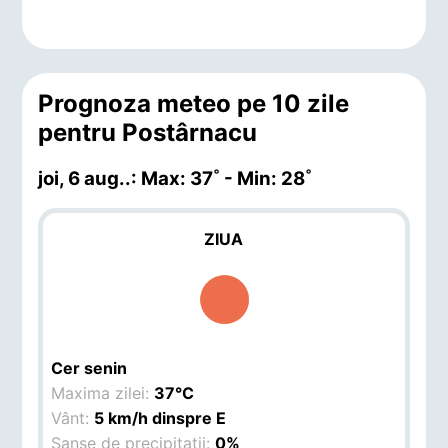
Prognoza meteo pe 10 zile
pentru Postârnacu
joi, 6 aug.
.: Max: 37˚ - Min: 28˚
ZIUA
Cer senin
Maxima zilei:
37°C
Vânt:
5 km/h dinspre E
Șanse de precipitații:
0%