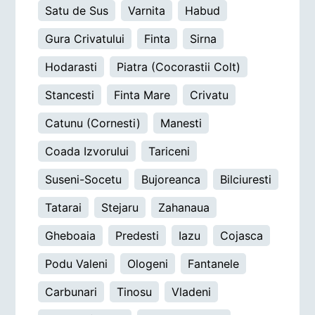
Satu de Sus
Varnita
Habud
Gura Crivatului
Finta
Sirna
Hodarasti
Piatra (Cocorastii Colt)
Stancesti
Finta Mare
Crivatu
Catunu (Cornesti)
Manesti
Coada Izvorului
Tariceni
Suseni-Socetu
Bujoreanca
Bilciuresti
Tatarai
Stejaru
Zahanaua
Gheboaia
Predesti
Iazu
Cojasca
Podu Valeni
Ologeni
Fantanele
Carbunari
Tinosu
Vladeni