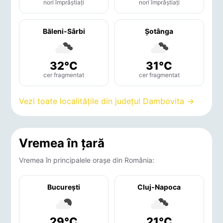
nori împrăștiați
nori împrăștiați
Băleni-Sârbi
Şotânga
32°C
31°C
cer fragmentat
cer fragmentat
Vezi toate localitățile din județul Dambovita →
Vremea în țară
Vremea în principalele orașe din România:
București
Cluj-Napoca
29°C
21°C