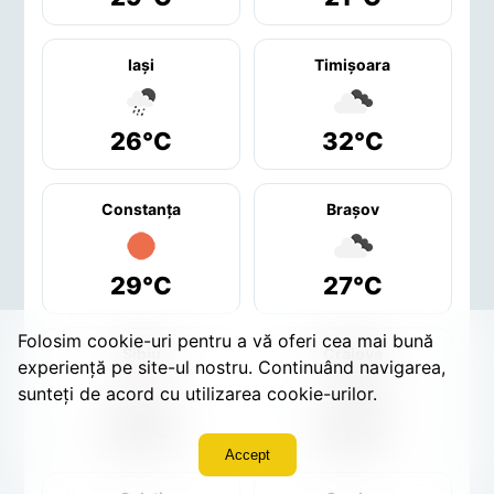
Iaşi
Timişoara
26°C
32°C
Constanţa
Braşov
29°C
27°C
Folosim cookie-uri pentru a vă oferi cea mai bună
Sibiu
Craiova
experiență pe site-ul nostru. Continuând navigarea,
sunteți de acord cu utilizarea cookie-urilor.
27°C
21°C
Accept