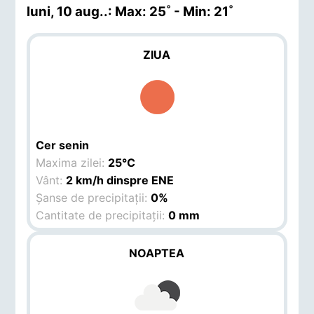
luni, 10 aug.
.: Max: 25˚ - Min: 21˚
ZIUA
Cer senin
Maxima zilei:
25°C
Vânt:
2 km/h dinspre ENE
Șanse de precipitații:
0%
Cantitate de precipitații:
0 mm
NOAPTEA