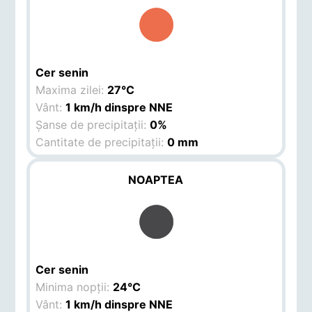
Cer senin
Maxima zilei:
27°C
Vânt:
1 km/h dinspre NNE
Șanse de precipitații:
0%
Cantitate de precipitații:
0 mm
NOAPTEA
Cer senin
Minima nopții:
24°C
Vânt:
1 km/h dinspre NNE