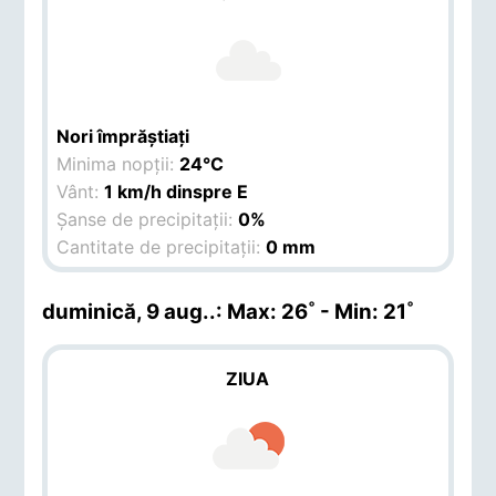
Nori împrăștiați
Minima nopții:
24°C
Vânt:
1 km/h dinspre E
Șanse de precipitații:
0%
Cantitate de precipitații:
0 mm
duminică, 9 aug.
.: Max: 26˚ - Min: 21˚
ZIUA