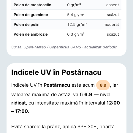
Polen de mesteacăn
0 gr/m³
absent
Polen de graminee
5.4 gr/m³
scăzut
Polen de pelin
12.5 gr/m³
moderat
Polen de ambrozie
6.3 gr/m³
scăzut
Sursă: Open-Meteo / Copernicus CAMS · actualizat periodic
Indicele UV în Postârnacu
Indicele UV în
Postârnacu
este acum
, iar
6.9
valoarea maximă de astăzi va fi
6.9
— nivel
ridicat
, cu intensitate maximă în intervalul
12:00
– 17:00
.
Evită soarele la prânz, aplică SPF 30+, poartă