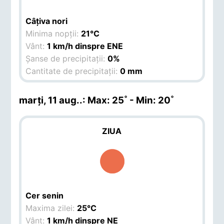
Câțiva nori
Minima nopții:
21°C
Vânt:
1 km/h dinspre ENE
Șanse de precipitații:
0%
Cantitate de precipitații:
0 mm
marți, 11 aug.
.: Max: 25˚ - Min: 20˚
ZIUA
Cer senin
Maxima zilei:
25°C
Vânt:
1 km/h dinspre NE