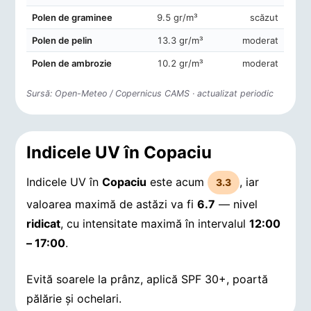
Polen de graminee
9.5 gr/m³
scăzut
Polen de pelin
13.3 gr/m³
moderat
Polen de ambrozie
10.2 gr/m³
moderat
Sursă: Open-Meteo / Copernicus CAMS · actualizat periodic
Indicele UV în Copaciu
Indicele UV în
Copaciu
este acum
, iar
3.3
valoarea maximă de astăzi va fi
6.7
— nivel
ridicat
, cu intensitate maximă în intervalul
12:00
– 17:00
.
Evită soarele la prânz, aplică SPF 30+, poartă
pălărie și ochelari.