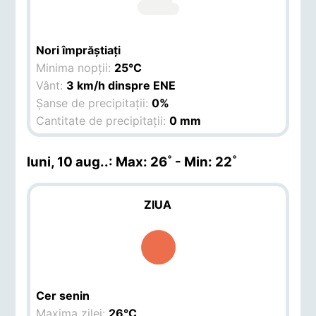
Nori împrăștiați
Minima nopții:
25°C
Vânt:
3 km/h dinspre ENE
Șanse de precipitații:
0%
Cantitate de precipitații:
0 mm
luni, 10 aug.
.: Max: 26˚ - Min: 22˚
ZIUA
Cer senin
Maxima zilei:
26°C