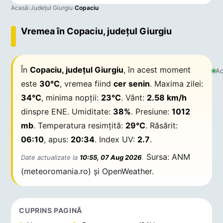
Acasă
›
Județul Giurgiu
›
Copaciu
Vremea în Copaciu, județul Giurgiu
În
Copaciu, județul Giurgiu
, în acest moment
Ac
este
30°C
, vremea fiind
cer senin
. Maxima zilei:
34°C
, minima nopții:
23°C
. Vânt:
2.58 km/h
dinspre ENE. Umiditate:
38%
. Presiune:
1012
mb
. Temperatura resimțită:
29°C
. Răsărit:
06:10
, apus:
20:34
. Index UV:
2.7
.
Sursa: ANM
Date actualizate la
10:55, 07 Aug 2026
.
(meteoromania.ro) și OpenWeather.
CUPRINS PAGINĂ