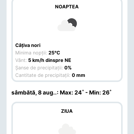
NOAPTEA
Câțiva nori
Minima nopții:
25°C
Vânt:
5 km/h dinspre NE
Șanse de precipitații:
0%
Cantitate de precipitații:
0 mm
sâmbătă, 8 aug.
.: Max: 24˚ - Min: 26˚
ZIUA