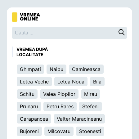
Caută o 
VREMEA DUPĂ
LOCALITATE
Ghimpati
Naipu
Camineasca
Letca Veche
Letca Noua
Bila
Schitu
Valea Plopilor
Mirau
Prunaru
Petru Rares
Stefeni
Carapancea
Valter Maracineanu
Bujoreni
Milcovatu
Stoenesti