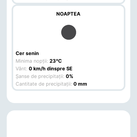
NOAPTEA
Cer senin
Minima nopții:
23°C
Vânt:
0 km/h dinspre SE
Șanse de precipitații:
0%
Cantitate de precipitații:
0 mm