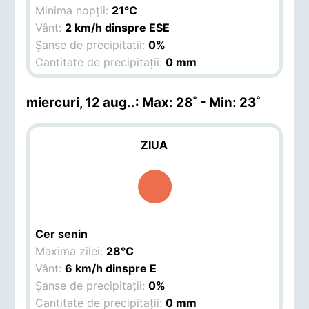
Minima nopții:
21°C
Vânt:
2 km/h dinspre ESE
Șanse de precipitații:
0%
Cantitate de precipitații:
0 mm
miercuri, 12 aug.
.: Max: 28˚ - Min: 23˚
ZIUA
Cer senin
Maxima zilei:
28°C
Vânt:
6 km/h dinspre E
Șanse de precipitații:
0%
Cantitate de precipitații:
0 mm