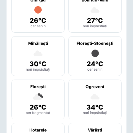
26°C
27°C
cer senin
nori împrăștiați
Mihăileşti
Floreşti-Stoeneşti
30°C
24°C
nori împrăștiați
cer senin
Floreşti
Ogrezeni
26°C
34°C
cer fragmentat
nori împrăștiați
Hotarele
Vărăşti