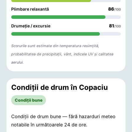
86
Plimbare relaxantă
/100
81
Drumeție / excursie
/100
Scorurile sunt estimate din temperatura resimțită,
probabilitatea de precipitații, vânt, indicele UV și calitatea
aerului.
Condiții de drum în Copaciu
Condiții bune
Condiții de drum bune — fără hazarduri meteo
notabile în următoarele 24 de ore.