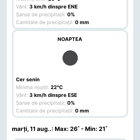
Vânt:
3 km/h dinspre ENE
Șanse de precipitații:
0%
Cantitate de precipitații:
0 mm
NOAPTEA
Cer senin
Minima nopții:
22°C
Vânt:
3 km/h dinspre ESE
Șanse de precipitații:
0%
Cantitate de precipitații:
0 mm
marți, 11 aug.
.: Max: 26˚ - Min: 21˚