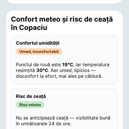
Confort meteo și risc de ceață
în Copaciu
Confortul umidității
Umed, inconfortabil
Punctul de rouă este
19°C
, iar temperatura
resimțită
30°C
. Aer umed, lipicios —
disconfort la efort, mai ales pe căldură.
Risc de ceață
Risc minim
Nu se anticipează ceață — vizibilitate bună
în următoarele 24 de ore.