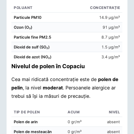
POLUANT
CONCENTRAȚIE
Concentrații de poluanți în aerul din Copaciu
Particule PM10
14.9 μg/m³
Ozon (O₃)
91 μg/m³
Particule fine PM2.5
8.7 μg/m³
Dioxid de sulf (SO₂)
1.5 μg/m³
Dioxid de azot (NO₂)
3.4 μg/m³
Nivelul de polen în Copaciu
Cea mai ridicată concentrație este de
polen de
pelin
, la nivel
moderat
. Persoanele alergice ar
trebui să își ia măsuri de precauție.
TIP DE POLEN
ACUM
NIVEL
Concentrații de polen în aerul din Copaciu
Polen de arin
0 gr/m³
absent
Polen de mesteacăn
0 gr/m³
absent