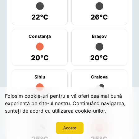
22°C
26°C
Constanţa
Braşov
20°C
20°C
Sibiu
Craiova
Folosim cookie-uri pentru a vă oferi cea mai bună
21°C
22°C
experiență pe site-ul nostru. Continuând navigarea,
sunteți de acord cu utilizarea cookie-urilor.
Galaţi
Oradea
Accept