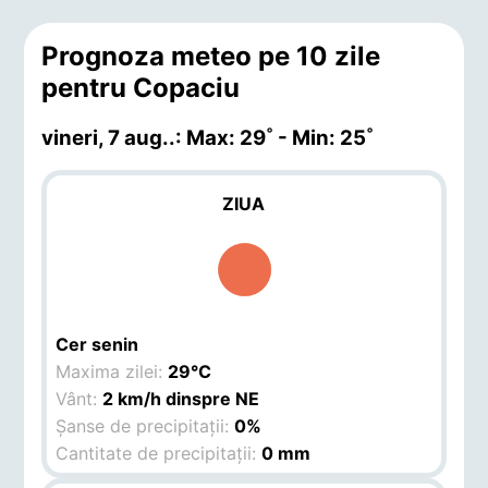
Prognoza meteo pe 10 zile
pentru Copaciu
vineri, 7 aug.
.: Max: 29˚ - Min: 25˚
ZIUA
Cer senin
Maxima zilei:
29°C
Vânt:
2 km/h dinspre NE
Șanse de precipitații:
0%
Cantitate de precipitații:
0 mm