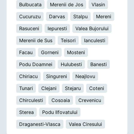
Bulbucata
Merenii de Jos
Vlasin
Cucuruzu
Darvas
Stalpu
Mereni
Rasuceni
Iepuresti
Valea Bujorului
Merenii de Sus
Teisori
Ianculesti
Facau
Gorneni
Mosteni
Podu Doamnei
Hulubesti
Banesti
Chiriacu
Singureni
Neajlovu
Tunari
Clejani
Stejaru
Coteni
Chirculesti
Cosoaia
Crevenicu
Sterea
Podu Ilfovatului
Draganesti-Vlasca
Valea Ciresului