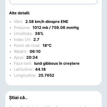
Alte detalii:
Vânt:
2.58 km/h dinspre ENE
Presiune:
1012 mb / 759.06 mmHg
Umiditate:
38%
Index UV:
2.7
Punct de rouă:
18°C
Răsărit:
06:10
Apus:
20:34
Faza lunii:
lună gibbous în creștere
Latitudine:
44.18
Longitudine:
25.7652
Știai că..