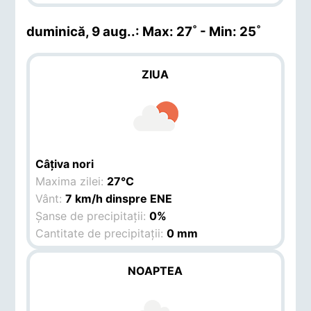
duminică, 9 aug.
.: Max: 27˚ - Min: 25˚
ZIUA
Câțiva nori
Maxima zilei:
27°C
Vânt:
7 km/h dinspre ENE
Șanse de precipitații:
0%
Cantitate de precipitații:
0 mm
NOAPTEA