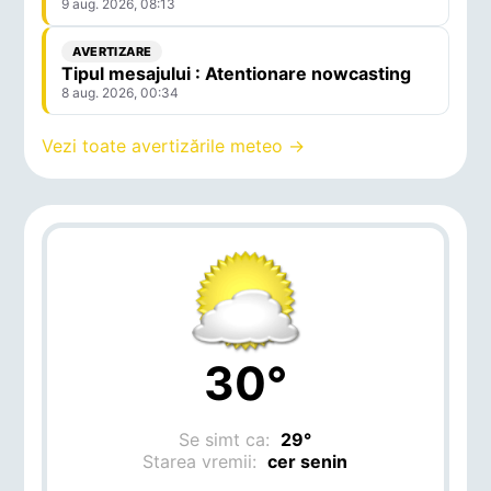
9 aug. 2026, 08:13
AVERTIZARE
Tipul mesajului : Atentionare nowcasting
8 aug. 2026, 00:34
Vezi toate avertizările meteo →
30°
Se simt ca:
29°
Starea vremii:
cer senin