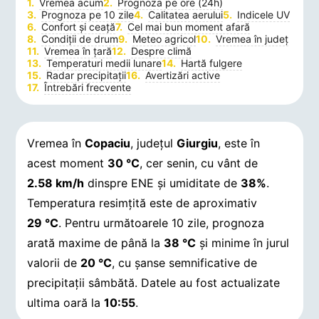
Vremea acum
Prognoza pe ore (24h)
Prognoza pe 10 zile
Calitatea aerului
Indicele UV
Confort și ceață
Cel mai bun moment afară
Condiții de drum
Meteo agricol
Vremea în județ
Vremea în țară
Despre climă
Temperaturi medii lunare
Hartă fulgere
Radar precipitații
Avertizări active
Întrebări frecvente
Vremea în
Copaciu
, județul
Giurgiu
, este în
acest moment
30 °C
, cer senin, cu vânt de
2.58 km/h
dinspre ENE și umiditate de
38%
.
Temperatura resimțită este de aproximativ
29 °C
. Pentru următoarele 10 zile, prognoza
arată maxime de până la
38 °C
și minime în jurul
valorii de
20 °C
, cu șanse semnificative de
precipitații sâmbătă.
Datele au fost actualizate
ultima oară la
10:55
.