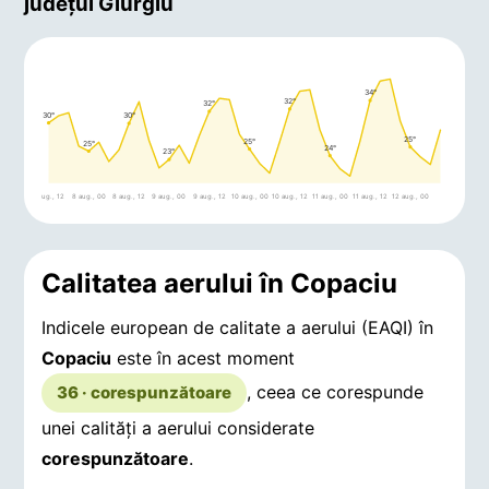
județul Giurgiu
34°
32°
32°
30°
30°
25°
25°
25°
24°
23°
7 aug., 12
8 aug., 00
8 aug., 12
9 aug., 00
9 aug., 12
10 aug., 00
10 aug., 12
11 aug., 00
11 aug., 12
12 aug., 00
Calitatea aerului în Copaciu
Indicele european de calitate a aerului (EAQI) în
Copaciu
este în acest moment
, ceea ce corespunde
36 · corespunzătoare
unei calități a aerului considerate
corespunzătoare
.