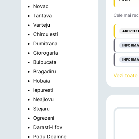
Novaci
Tantava
Cele mai rec
Varteju
AVERTIZ
Chirculesti
Dumitrana
INFORMA
Ciorogarla
INFORMA
Bulbucata
Bragadiru
Vezi toate
Hobaia
Iepuresti
Neajlovu
Stejaru
Ogrezeni
Darasti-Ilfov
Podu Doamnei