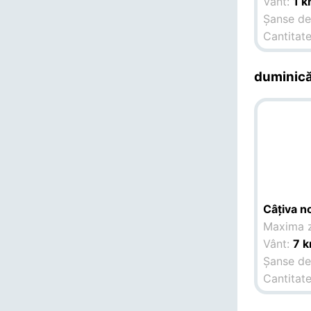
Vânt:
1 
Șanse de 
Cantitate
duminică
Câțiva no
Maxima z
Vânt:
7 k
Șanse de 
Cantitate