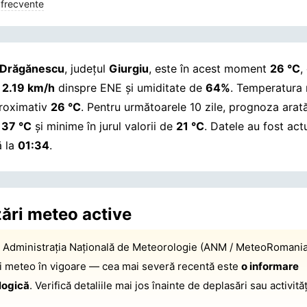
 frecvente
Drăgănescu
, județul
Giurgiu
, este în acest moment
26 °C
,
e
2.19 km/h
dinspre ENE și umiditate de
64%
. Temperatura 
proximativ
26 °C
. Pentru următoarele 10 zile, prognoza ara
a
37 °C
și minime în jurul valorii de
21 °C
.
Datele au fost act
ă la
01:34
.
zări meteo active
:
Administrația Națională de Meteorologie (ANM / MeteoRomania
ri meteo în vigoare — cea mai severă recentă este
o informare
logică
. Verifică detaliile mai jos înainte de deplasări sau activităț