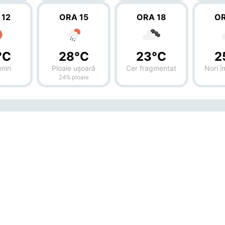
 12
ORA 15
ORA 18
OR
°C
28°C
23°C
2
enin
Ploaie ușoară
Cer fragmentat
Nori î
24% ploaie