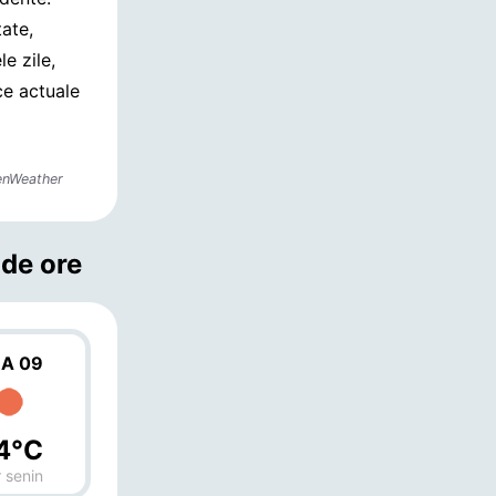
ate,
e zile,
ice actuale
enWeather
 de ore
A 09
4°C
 senin