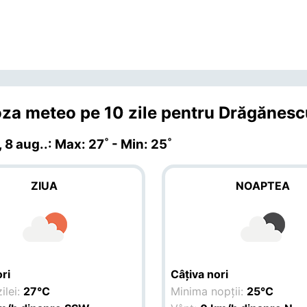
za meteo pe 10 zile pentru Drăgănesc
 8 aug.
.: Max: 27˚ - Min: 25˚
ZIUA
NOAPTEA
ri
Câțiva nori
ilei:
27°C
Minima nopții:
25°C