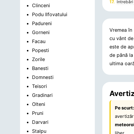
Întrebări
Clinceni
Podu Ilfovatului
Padureni
Vremea în
Gorneni
cu vânt d
Facau
este de a
Popesti
de până l
Zorile
ultima oar
Banesti
Domnesti
Teisori
Averti
Gradinari
Olteni
Pe scurt
Pruni
avertiză
Darvari
meteoro
Stalpu
liber.