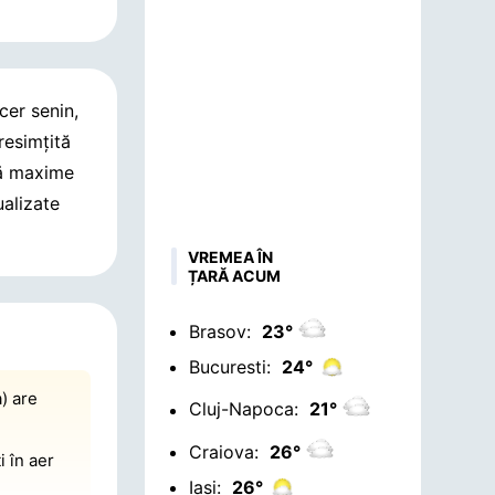
 cer senin,
resimțită
tă maxime
ualizate
VREMEA ÎN
ȚARĂ ACUM
Brasov:
23°
Bucuresti:
24°
) are
Cluj-Napoca:
21°
Craiova:
26°
i în aer
Iasi:
26°