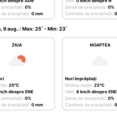
km/h dinspre SSW
Vânt:
0 km/h dinspre N
precipitații:
0%
Șanse de precipitații:
0%
 de precipitații:
0 mm
Cantitate de precipitații:
, 9 aug.
.: Max: 25˚ - Min: 23˚
ZIUA
NOAPTEA
ri
Nori împrăștiați
ilei:
25°C
Minima nopții:
23°C
m/h dinspre ENE
Vânt:
8 km/h dinspre ENE
precipitații:
0%
Șanse de precipitații:
0%
 de precipitații:
0 mm
Cantitate de precipitații: