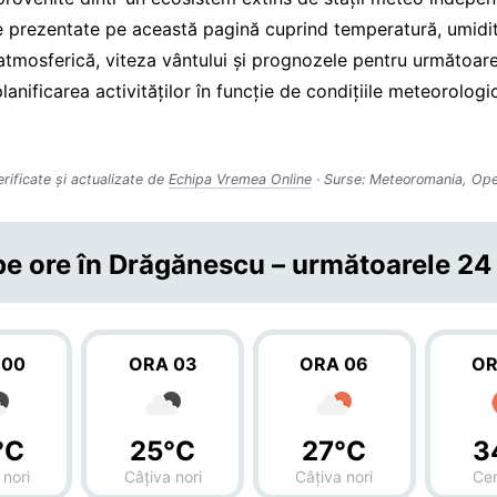
le prezentate pe această pagină cuprind temperatură, umidit
atmosferică, viteza vântului și prognozele pentru următoarel
planificarea activităților în funcție de condițiile meteorolog
erificate și actualizate de
Echipa Vremea Online
· Surse: Meteoromania, Op
e ore în Drăgănescu – următoarele 24
 00
ORA 03
ORA 06
OR
°C
25°C
27°C
3
 nori
Câțiva nori
Câțiva nori
Cer