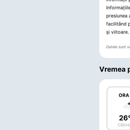
Informații
presiunea 
facilitând 
și viitoare.
Datele sunt v
Vremea p
ORA
26
Câțiva