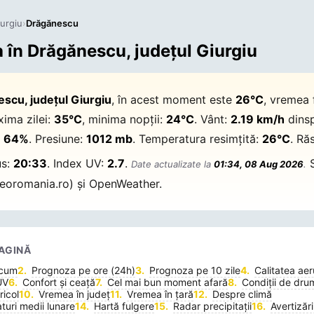
iurgiu
›
Drăgănescu
în Drăgănescu, județul Giurgiu
scu, județul Giurgiu
, în acest moment este
26°C
, vremea 
xima zilei:
35°C
, minima nopții:
24°C
. Vânt:
2.19 km/h
dins
:
64%
. Presiune:
1012 mb
. Temperatura resimțită:
26°C
. Răs
us:
20:33
. Index UV:
2.7
.
S
Date actualizate la
01:34, 08 Aug 2026
.
oromania.ro) și OpenWeather.
AGINĂ
acum
Prognoza pe ore (24h)
Prognoza pe 10 zile
Calitatea aer
UV
Confort și ceață
Cel mai bun moment afară
Condiții de dru
icol
Vremea în județ
Vremea în țară
Despre climă
uri medii lunare
Hartă fulgere
Radar precipitații
Avertizări