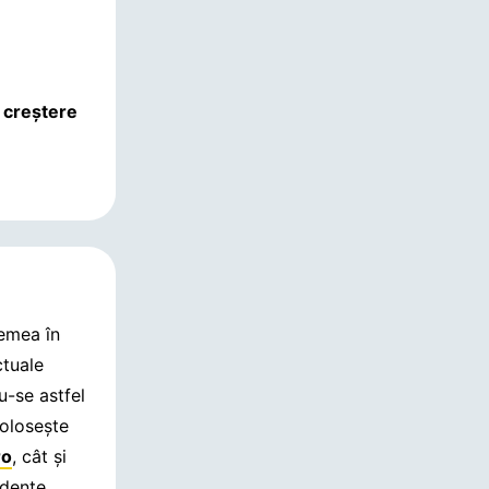
 creștere
remea în
ctuale
u-se astfel
olosește
ro
, cât și
ndente.