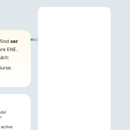
8
august
Actualizat:
fiind
cer
2026,
01:34
pre ENE.
ărit:
ursa:
ului
m
 active