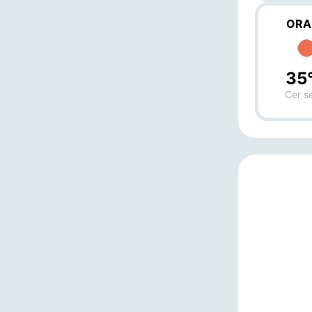
ORA
35
Cer s