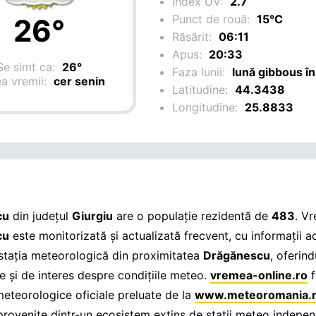
Index UV:
2.7
Punct de rouă:
15°C
26°
Răsărit:
06:11
Apus:
20:33
Se simt ca:
26°
Faza lunii:
lună gibbous în
ea vremii:
cer senin
Latitudine:
44.3438
Longitudine:
25.8833
cu
din județul
Giurgiu
are o populație rezidentă de
483
. V
cu
este monitorizată și actualizată frecvent, cu informații a
 stația meteorologică din proximitatea
Drăgănescu
, oferind
e și de interes despre condițiile meteo.
vremea-online.ro
f
meteorologice oficiale preluate de la
www.meteoromania.
 provenite dintr-un ecosistem extins de stații meteo indepe