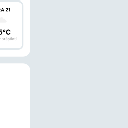
A 21
5°C
mprăștiați