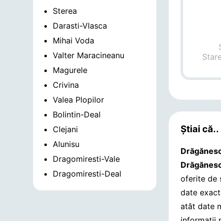
Sterea
Darasti-Vlasca
Mihai Voda
Valter Maracineanu
Star
Magurele
Crivina
Valea Plopilor
Bolintin-Deal
Știai că..
Clejani
Alunisu
Drăgănes
Dragomiresti-Vale
Drăgănes
Dragomiresti-Deal
oferite de
date exact
atât date 
informații