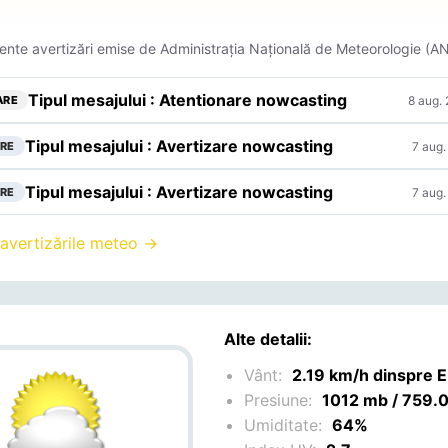
ente avertizări emise de Administrația Națională de Meteorologie (A
Tipul mesajului : Atentionare nowcasting
8 aug.
ARE
Tipul mesajului : Avertizare nowcasting
7 aug.
RE
Tipul mesajului : Avertizare nowcasting
7 aug.
RE
 avertizările meteo →
Alte detalii:
Vânt:
2.19 km/h dinspre 
Presiune:
1012 mb / 759
Umiditate:
64%