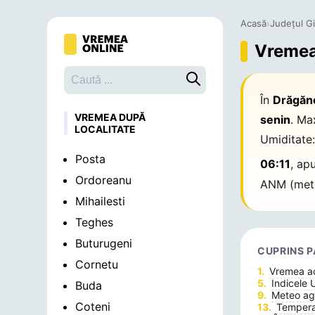
Acasă
›
Județul G
Vremea 
Caută o localitate
În
Drăgăne
VREMEA DUPĂ
senin
. Ma
LOCALITATE
Umiditate
Posta
06:11
, ap
Ordoreanu
ANM (mete
Mihailesti
Teghes
Buturugeni
CUPRINS P
Cornetu
Vremea 
Indicele 
Buda
Meteo agr
Coteni
Temperat