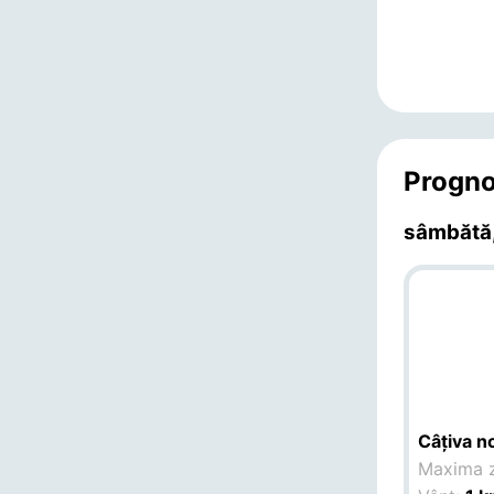
Progno
sâmbătă,
Câțiva no
Maxima z