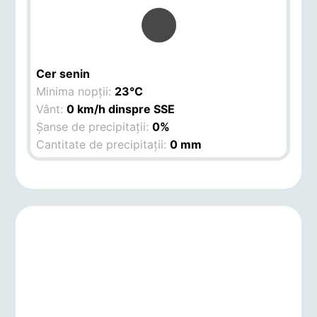
Cer senin
Minima nopții:
23°C
Vânt:
0 km/h dinspre SSE
Șanse de precipitații:
0%
Cantitate de precipitații:
0 mm