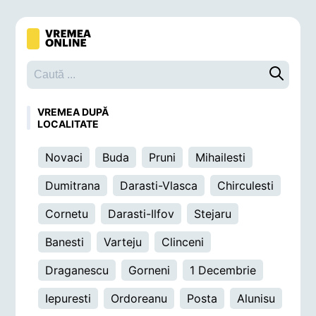
Caută o 
VREMEA DUPĂ
LOCALITATE
Novaci
Buda
Pruni
Mihailesti
Dumitrana
Darasti-Vlasca
Chirculesti
Cornetu
Darasti-Ilfov
Stejaru
Banesti
Varteju
Clinceni
Draganescu
Gorneni
1 Decembrie
Iepuresti
Ordoreanu
Posta
Alunisu