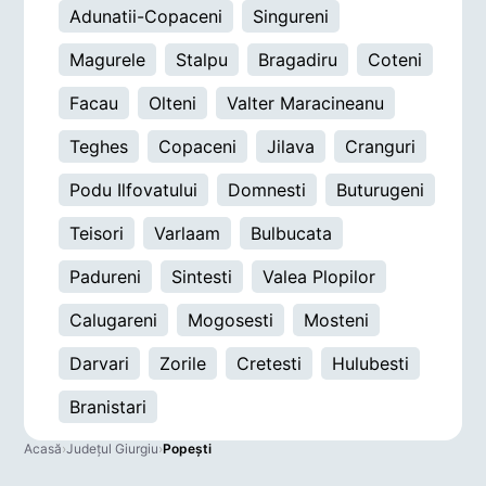
Adunatii-Copaceni
Singureni
Magurele
Stalpu
Bragadiru
Coteni
Facau
Olteni
Valter Maracineanu
Teghes
Copaceni
Jilava
Cranguri
Podu Ilfovatului
Domnesti
Buturugeni
Teisori
Varlaam
Bulbucata
Padureni
Sintesti
Valea Plopilor
Calugareni
Mogosesti
Mosteni
Darvari
Zorile
Cretesti
Hulubesti
Branistari
Acasă
›
Județul Giurgiu
›
Popeşti