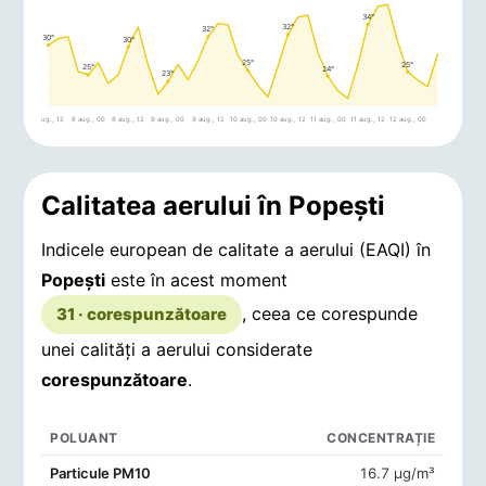
34°
32°
32°
30°
30°
25°
25°
25°
24°
23°
7 aug., 12
8 aug., 00
8 aug., 12
9 aug., 00
9 aug., 12
10 aug., 00
10 aug., 12
11 aug., 00
11 aug., 12
12 aug., 00
Calitatea aerului în Popeşti
Indicele european de calitate a aerului (EAQI) în
Popeşti
este în acest moment
, ceea ce corespunde
31 · corespunzătoare
unei calități a aerului considerate
corespunzătoare
.
POLUANT
CONCENTRAȚIE
Concentrații de poluanți în aerul din Popeşti
Particule PM10
16.7 μg/m³