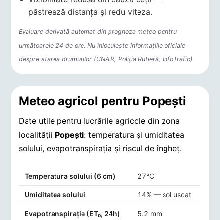
păstrează distanța și redu viteza.
Evaluare derivată automat din prognoza meteo pentru
următoarele 24 de ore. Nu înlocuiește informațiile oficiale
despre starea drumurilor (CNAIR, Poliția Rutieră, InfoTrafic).
Meteo agricol pentru Popeşti
Date utile pentru lucrările agricole din zona
localității
Popeşti
: temperatura și umiditatea
solului, evapotranspirația și riscul de îngheț.
Indicatori agro-meteorologici pentru Popeşti
Temperatura solului (6 cm)
27°C
Umiditatea solului
14% — sol uscat
Evapotranspirație (ET₀, 24h)
5.2 mm