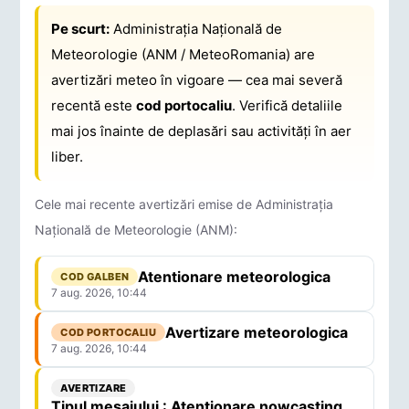
Pe scurt:
Administrația Națională de
Meteorologie (ANM / MeteoRomania) are
avertizări meteo în vigoare — cea mai severă
recentă este
cod portocaliu
. Verifică detaliile
mai jos înainte de deplasări sau activități în aer
liber.
Cele mai recente avertizări emise de Administrația
Națională de Meteorologie (ANM):
Atentionare meteorologica
COD GALBEN
7 aug. 2026, 10:44
Avertizare meteorologica
COD PORTOCALIU
7 aug. 2026, 10:44
AVERTIZARE
Tipul mesajului : Atentionare nowcasting