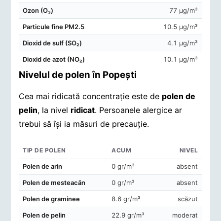
Ozon (O₃)
77 μg/m³
Particule fine PM2.5
10.5 μg/m³
Dioxid de sulf (SO₂)
4.1 μg/m³
Dioxid de azot (NO₂)
10.1 μg/m³
Nivelul de polen în Popeşti
Cea mai ridicată concentrație este de
polen de
pelin
, la nivel
ridicat
. Persoanele alergice ar
trebui să își ia măsuri de precauție.
TIP DE POLEN
ACUM
NIVEL
Concentrații de polen în aerul din Popeşti
Polen de arin
0 gr/m³
absent
Polen de mesteacăn
0 gr/m³
absent
Polen de graminee
8.6 gr/m³
scăzut
Polen de pelin
22.9 gr/m³
moderat