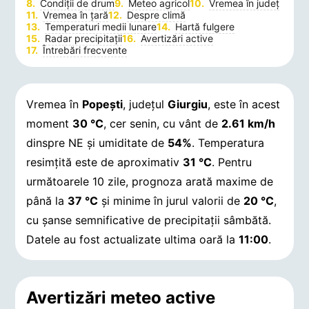
Condiții de drum
Meteo agricol
Vremea în județ
Vremea în țară
Despre climă
Temperaturi medii lunare
Hartă fulgere
Radar precipitații
Avertizări active
Întrebări frecvente
Vremea în
Popeşti
, județul
Giurgiu
, este în acest
moment
30 °C
, cer senin, cu vânt de
2.61 km/h
dinspre NE și umiditate de
54%
. Temperatura
resimțită este de aproximativ
31 °C
. Pentru
următoarele 10 zile, prognoza arată maxime de
până la
37 °C
și minime în jurul valorii de
20 °C
,
cu șanse semnificative de precipitații sâmbătă.
Datele au fost actualizate ultima oară la
11:00
.
Avertizări meteo active