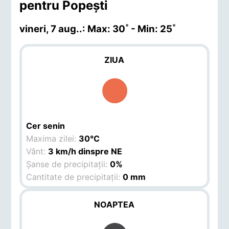
pentru Popeşti
vineri, 7 aug.
.: Max: 30˚ - Min: 25˚
ZIUA
Cer senin
Maxima zilei:
30°C
Vânt:
3 km/h dinspre NE
Șanse de precipitații:
0%
Cantitate de precipitații:
0 mm
NOAPTEA