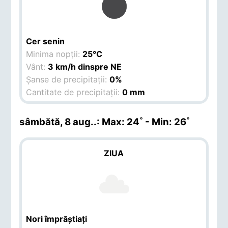
Cer senin
Minima nopții:
25°C
Vânt:
3 km/h dinspre NE
Șanse de precipitații:
0%
Cantitate de precipitații:
0 mm
sâmbătă, 8 aug.
.: Max: 24˚ - Min: 26˚
ZIUA
Nori împrăștiați