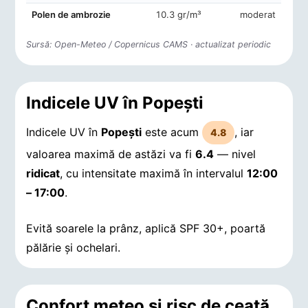
Polen de ambrozie
10.3 gr/m³
moderat
Sursă: Open-Meteo / Copernicus CAMS · actualizat periodic
Indicele UV în Popeşti
Indicele UV în
Popeşti
este acum
, iar
4.8
valoarea maximă de astăzi va fi
6.4
— nivel
ridicat
, cu intensitate maximă în intervalul
12:00
– 17:00
.
Evită soarele la prânz, aplică SPF 30+, poartă
pălărie și ochelari.
Confort meteo și risc de ceață