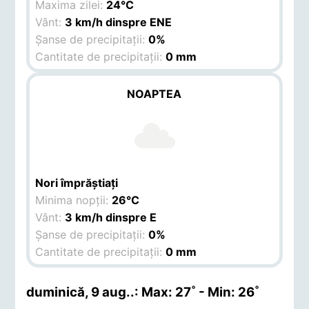
Maxima zilei:
24°C
Vânt:
3 km/h dinspre ENE
Șanse de precipitații:
0%
Cantitate de precipitații:
0 mm
NOAPTEA
Nori împrăștiați
Minima nopții:
26°C
Vânt:
3 km/h dinspre E
Șanse de precipitații:
0%
Cantitate de precipitații:
0 mm
duminică, 9 aug.
.: Max: 27˚ - Min: 26˚