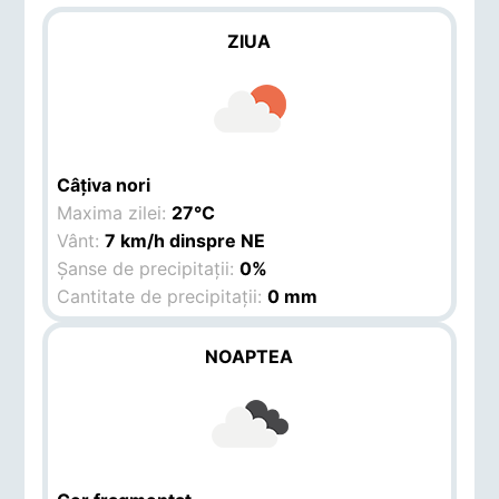
ZIUA
Câțiva nori
Maxima zilei:
27°C
Vânt:
7 km/h dinspre NE
Șanse de precipitații:
0%
Cantitate de precipitații:
0 mm
NOAPTEA