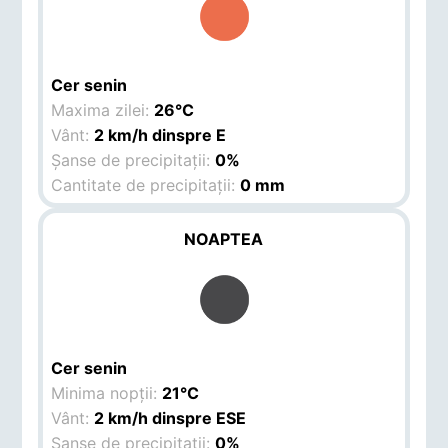
Cer senin
Maxima zilei:
26°C
Vânt:
2 km/h dinspre E
Șanse de precipitații:
0%
Cantitate de precipitații:
0 mm
NOAPTEA
Cer senin
Minima nopții:
21°C
Vânt:
2 km/h dinspre ESE
Șanse de precipitații:
0%