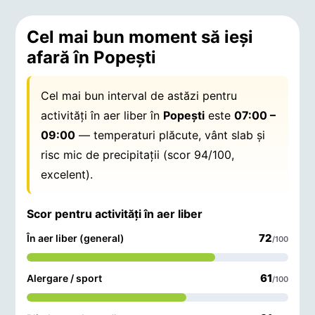
Cel mai bun moment să ieși
afară în Popeşti
Cel mai bun interval de astăzi pentru
activități în aer liber în
Popeşti
este
07:00 –
09:00
— temperaturi plăcute, vânt slab și
risc mic de precipitații (scor 94/100,
excelent).
Scor pentru activități în aer liber
72
În aer liber (general)
/100
61
Alergare / sport
/100