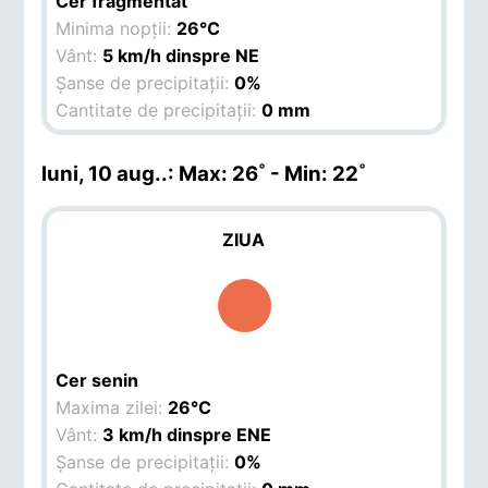
Cer fragmentat
Minima nopții:
26°C
Vânt:
5 km/h dinspre NE
Șanse de precipitații:
0%
Cantitate de precipitații:
0 mm
luni, 10 aug.
.: Max: 26˚ - Min: 22˚
ZIUA
Cer senin
Maxima zilei:
26°C
Vânt:
3 km/h dinspre ENE
Șanse de precipitații:
0%