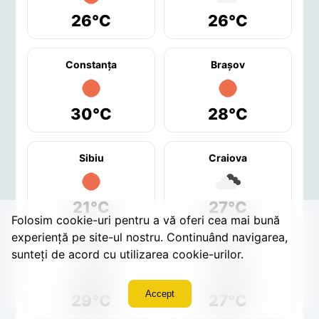
26°C
26°C
Constanţa
Braşov
30°C
28°C
Sibiu
Craiova
21°C
27°C
Folosim cookie-uri pentru a vă oferi cea mai bună
experiență pe site-ul nostru. Continuând navigarea,
Galaţi
Oradea
sunteți de acord cu utilizarea cookie-urilor.
Accept
29°C
27°C