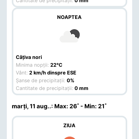
Cantitate de precipitații:
0 mm
NOAPTEA
Câțiva nori
Minima nopții:
22°C
Vânt:
2 km/h dinspre ESE
Șanse de precipitații:
0%
Cantitate de precipitații:
0 mm
marți, 11 aug.
.: Max: 26˚ - Min: 21˚
ZIUA