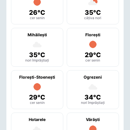
26°C
35°C
cer senin
câțiva nori
Mihăileşti
Floreşti
35°C
29°C
nori împrăștiați
cer senin
Floreşti-Stoeneşti
Ogrezeni
29°C
34°C
cer senin
nori împrăștiați
Hotarele
Vărăşti