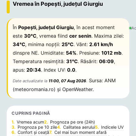
Vremea în Popeşti, județul Giurgiu
În
Popeşti, județul Giurgiu
, în acest moment
Ac
este
30°C
, vremea fiind
cer senin
. Maxima zilei:
34°C
, minima nopții:
25°C
. Vânt:
2.61 km/h
dinspre NE. Umiditate:
54%
. Presiune:
1012 mb
.
Temperatura resimțită:
31°C
. Răsărit:
06:09
,
apus:
20:34
. Index UV:
0.0
.
Sursa: ANM
Date actualizate la
11:00, 07 Aug 2026
.
(meteoromania.ro) și OpenWeather.
CUPRINS PAGINĂ
Vremea acum
Prognoza pe ore (24h)
Prognoza pe 10 zile
Calitatea aerului
Indicele UV
Confort și ceață
Cel mai bun moment afară