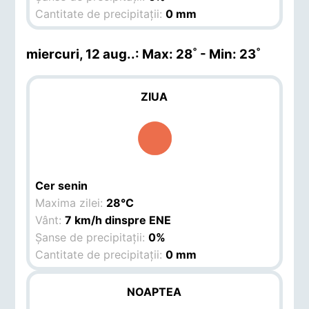
Cantitate de precipitații:
0 mm
miercuri, 12 aug.
.: Max: 28˚ - Min: 23˚
ZIUA
Cer senin
Maxima zilei:
28°C
Vânt:
7 km/h dinspre ENE
Șanse de precipitații:
0%
Cantitate de precipitații:
0 mm
NOAPTEA