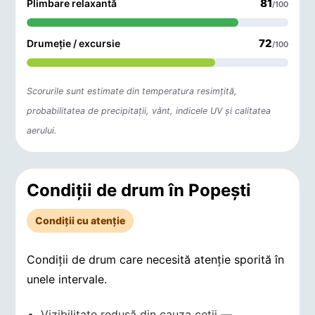
81
Plimbare relaxantă
/100
72
Drumeție / excursie
/100
Scorurile sunt estimate din temperatura resimțită,
probabilitatea de precipitații, vânt, indicele UV și calitatea
aerului.
Condiții de drum în Popeşti
Condiții cu atenție
Condiții de drum care necesită atenție sporită în
unele intervale.
Vizibilitate redusă din cauza ceții —