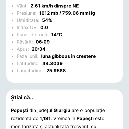
Vânt:
2.61 km/h dinspre NE
Presiune:
1012 mb / 759.06 mmHg
Umiditate:
54%
Index UV:
0.0
Punct de rouă:
14°C
Răsărit:
06:09
Apus:
20:34
Faza lunii:
lună gibbous în creștere
Latitudine:
44.3039
Longitudine:
25.9568
Știai că..
Popeşti
din județul
Giurgiu
are o populație
rezidentă de
1,191
. Vremea în
Popeşti
este
monitorizată și actualizată frecvent, cu