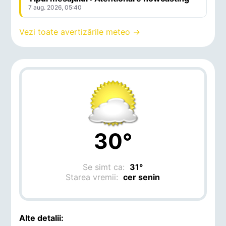
7 aug. 2026, 05:40
Vezi toate avertizările meteo →
30°
Se simt ca:
31°
Starea vremii:
cer senin
Alte detalii: