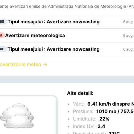
ente avertizări emise de Administrația Națională de Meteorologie (A
Tipul mesajului : Avertizare nowcasting
6 aug.
RE
Avertizare meteorologica
6 aug.
U
Tipul mesajului : Avertizare nowcasting
6 aug.
RE
 avertizările meteo →
Alte detalii:
Vânt:
6.41 km/h dinspre 
Presiune:
1010 mb / 757
Umiditate:
22%
Index UV:
2.4
Punct de rouă:
12°C