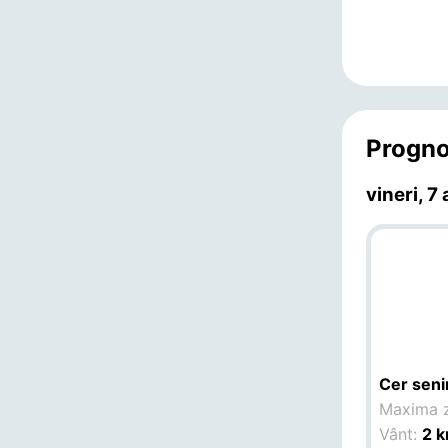
Progno
vineri, 7
Cer seni
Maxima z
Vânt:
2 k