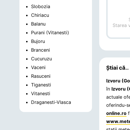
Slobozia
Chiriacu
Balanu
Starea 
Purani (Vitanesti)
Bujoru
Branceni
Cucuruzu
Vaceni
Știai că..
Rasuceni
Izvoru (Go
Tiganesti
în
Izvoru 
Vitanesti
actuale of
Draganesti-Vlasca
oferindu-s
online.ro
f
www.mete
stații met