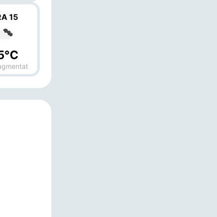
A 15
5°C
ragmentat