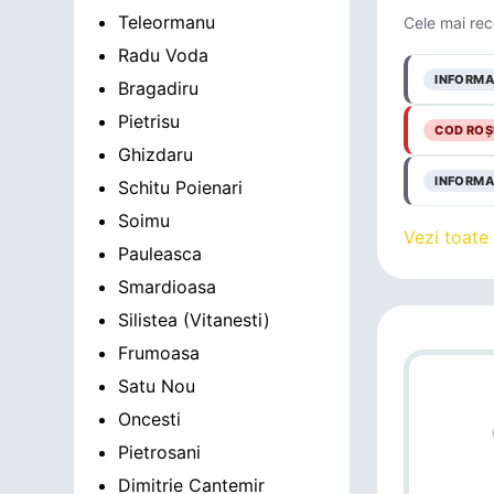
Teleormanu
Cele mai rec
Radu Voda
INFORMA
Bragadiru
Pietrisu
COD ROȘ
Ghizdaru
INFORMA
Schitu Poienari
Soimu
Vezi toate
Pauleasca
Smardioasa
Silistea (Vitanesti)
Frumoasa
Satu Nou
Oncesti
Pietrosani
Dimitrie Cantemir