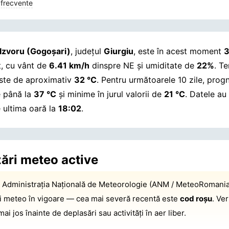
 frecvente
Izvoru (Gogoşari)
, județul
Giurgiu
, este în acest moment
3
, cu vânt de
6.41 km/h
dinspre NE și umiditate de
22%
. T
este de aproximativ
32 °C
. Pentru următoarele 10 zile, prog
 până la
37 °C
și minime în jurul valorii de
21 °C
.
Datele au 
e ultima oară la
18:02
.
zări meteo active
:
Administrația Națională de Meteorologie (ANM / MeteoRomania
ri meteo în vigoare — cea mai severă recentă este
cod roșu
. Ver
 mai jos înainte de deplasări sau activități în aer liber.