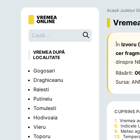
Acasă
›
Județul G
Vremea 
Caută o localitate
În
Izvoru 
VREMEA DUPĂ
cer fragm
LOCALITATE
dinspre N
Gogosari
Răsărit:
0
Draghiceanu
Sursa: AN
Ralesti
Putineiu
Tomulesti
CUPRINS P
Hodivoaia
Vremea 
Indicele 
Vieru
Meteo agr
Toporu
Temperat