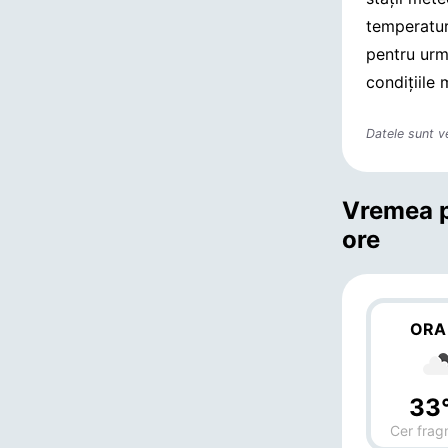
temperatur
pentru urmă
condițiile 
Datele sunt v
Vremea p
ore
ORA
33
Cer frag