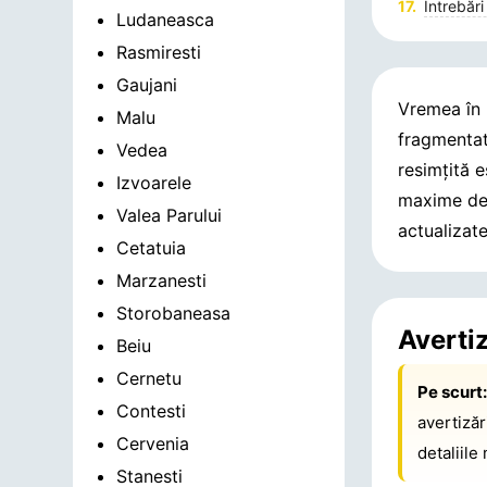
Întrebări
Ludaneasca
Rasmiresti
Gaujani
Vremea în
Malu
fragmentat
Vedea
resimțită 
Izvoarele
maxime de
Valea Parului
actualizat
Cetatuia
Marzanesti
Storobaneasa
Averti
Beiu
Cernetu
Pe scurt
Contesti
avertiză
Cervenia
detaliile
Stanesti