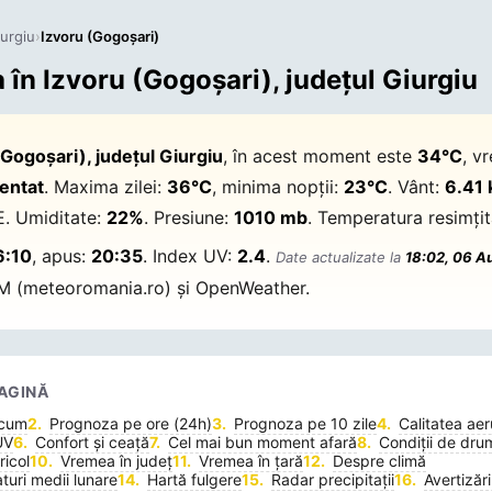
iurgiu
›
Izvoru (Gogoşari)
în Izvoru (Gogoşari), județul Giurgiu
(Gogoşari), județul Giurgiu
, în acest moment este
34°C
, v
entat
. Maxima zilei:
36°C
, minima nopții:
23°C
. Vânt:
6.41
E. Umiditate:
22%
. Presiune:
1010 mb
. Temperatura resimți
6:10
, apus:
20:35
. Index UV:
2.4
.
Date actualizate la
18:02, 06 A
M (meteoromania.ro) și OpenWeather.
AGINĂ
acum
Prognoza pe ore (24h)
Prognoza pe 10 zile
Calitatea aer
UV
Confort și ceață
Cel mai bun moment afară
Condiții de dru
icol
Vremea în județ
Vremea în țară
Despre climă
uri medii lunare
Hartă fulgere
Radar precipitații
Avertizări