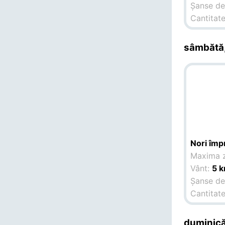
Șanse de 
Cantitate
sâmbătă,
Nori împr
Maxima z
Vânt:
5 k
Șanse de 
Cantitate
duminică