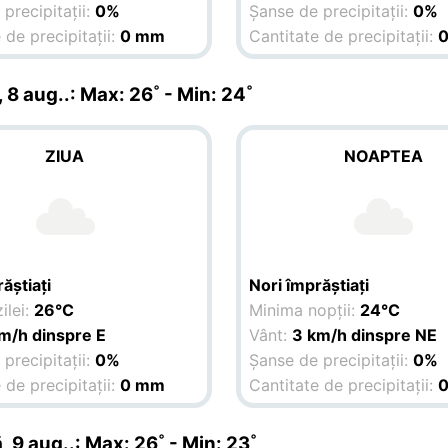
precipitații:
0%
Șanse de precipitații:
0%
 de precipitații:
0 mm
Cantitate de precipitații:
 8 aug.
.: Max: 26˚ - Min: 24˚
ZIUA
NOAPTEA
ăștiați
Nori împrăștiați
ilei:
26°C
Minima nopții:
24°C
m/h dinspre E
Vânt:
3 km/h dinspre NE
precipitații:
0%
Șanse de precipitații:
0%
 de precipitații:
0 mm
Cantitate de precipitații:
, 9 aug.
.: Max: 26˚ - Min: 23˚