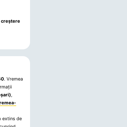
 creștere
60
. Vremea
rmații
şari)
,
remea-
m extins de
 cuprind