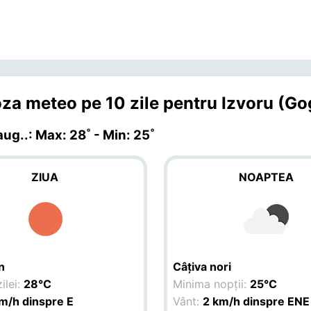
za meteo pe 10 zile pentru Izvoru (Go
 aug.
.: Max: 28˚ - Min: 25˚
ZIUA
NOAPTEA
n
Câțiva nori
ilei:
28°C
Minima nopții:
25°C
m/h dinspre E
Vânt:
2 km/h dinspre ENE