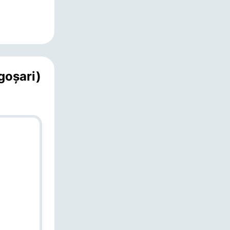
goşari)