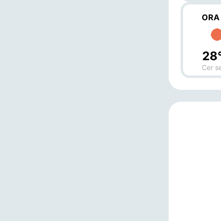
ORA
28
Cer s