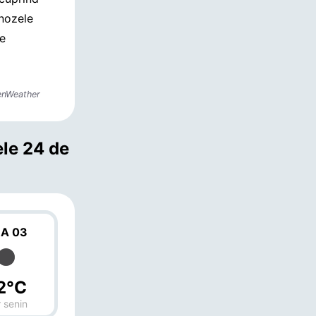
gnozele
de
enWeather
ele 24 de
A 03
2°C
 senin