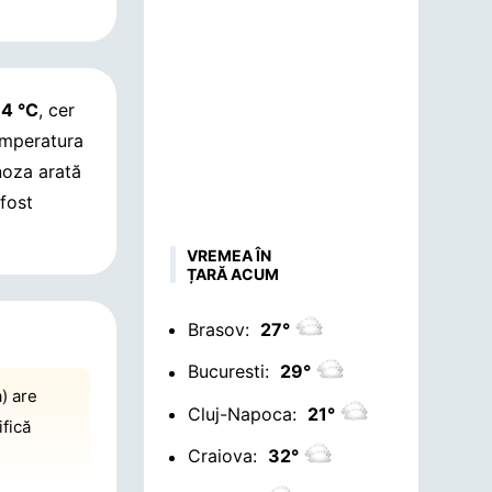
4 °C
, cer
emperatura
noza arată
fost
VREMEA ÎN
ȚARĂ ACUM
Brasov:
27°
Bucuresti:
29°
) are
Cluj-Napoca:
21°
ifică
Craiova:
32°