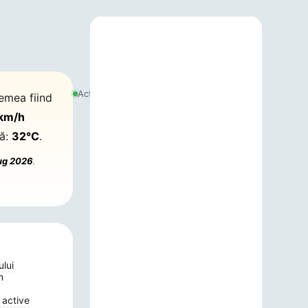
6
august
Actualizat:
remea fiind
2026,
18:02
 km/h
tă:
32°C
.
ug 2026
.
ului
m
 active