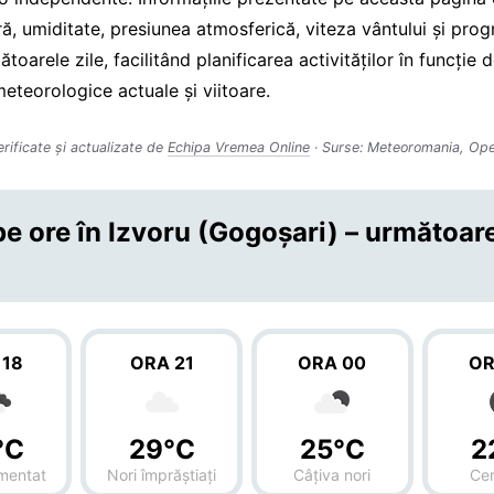
ă, umiditate, presiunea atmosferică, viteza vântului și pro
toarele zile, facilitând planificarea activităților în funcție 
meteorologice actuale și viitoare.
erificate și actualizate de
Echipa Vremea Online
· Surse: Meteoromania, Op
e ore în Izvoru (Gogoşari) – următoar
 18
ORA 21
ORA 00
OR
°C
29°C
25°C
2
mentat
Nori împrăștiați
Câțiva nori
Cer