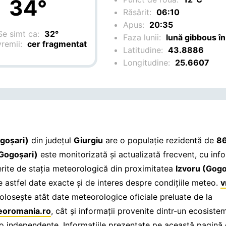
34°
Răsărit:
06:10
Apus:
20:35
Se simt ca:
32°
Faza lunii:
lună gibbous în
vremii:
cer fragmentat
Latitudine:
43.8886
Longitudine:
25.6607
goşari)
din județul
Giurgiu
are o populație rezidentă de
8
(Gogoşari)
este monitorizată și actualizată frecvent, cu info
erite de stația meteorologică din proximitatea
Izvoru (Gogo
e astfel date exacte și de interes despre condițiile meteo.
v
olosește atât date meteorologice oficiale preluate de la
oromania.ro
, cât și informații provenite dintr-un ecosiste
eo independente. Informațiile prezentate pe această pagină