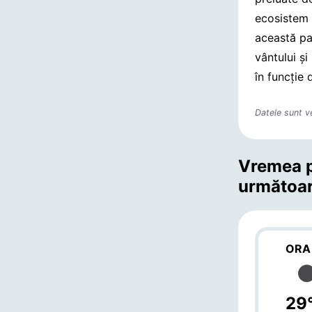
ecosistem 
această pa
vântului și
în funcție 
Datele sunt v
Vremea p
următoar
ORA
29