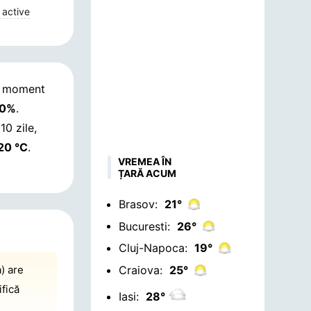
 active
st moment
0%
.
10 zile,
20 °C
.
VREMEA ÎN
ȚARĂ ACUM
Brasov:
21°
Bucuresti:
26°
Cluj-Napoca:
19°
Craiova:
25°
) are
ifică
Iasi:
28°