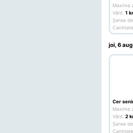
Maxima z
Vânt:
1 k
Șanse de 
Cantitate
joi, 6 aug
Cer seni
Maxima z
Vânt:
2 k
Șanse de 
Cantitate