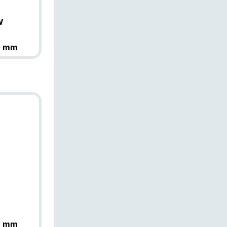
W
0 mm
0 mm