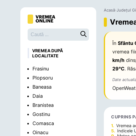
Acasă
›
Județul G
Vremea 
Caută o localitate
În
Sfântu 
VREMEA DUPĂ
vremea fi
LOCALITATE
km/h
dins
Frasinu
29°C
. Răs
Plopsoru
Date actuali
Baneasa
OpenWeat
Daia
Branistea
Gostinu
CUPRINS P
Comasca
Vremea 
Indicele 
Oinacu
Meteo agr