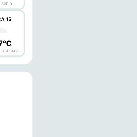
 senin
A 15
7°C
mprăștiați