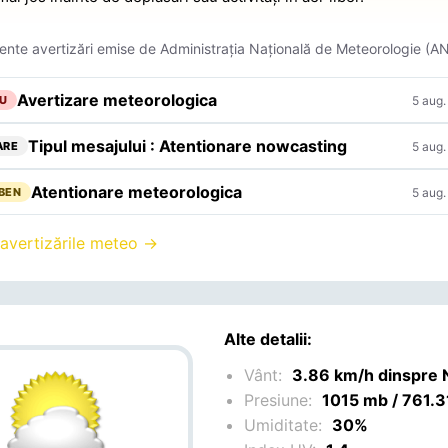
ente avertizări emise de Administrația Națională de Meteorologie (A
Avertizare meteorologica
5 aug.
U
Tipul mesajului : Atentionare nowcasting
5 aug.
ARE
Atentionare meteorologica
5 aug.
BEN
 avertizările meteo →
Alte detalii:
Vânt:
3.86 km/h dinspre
Presiune:
1015 mb / 761.
Umiditate:
30%