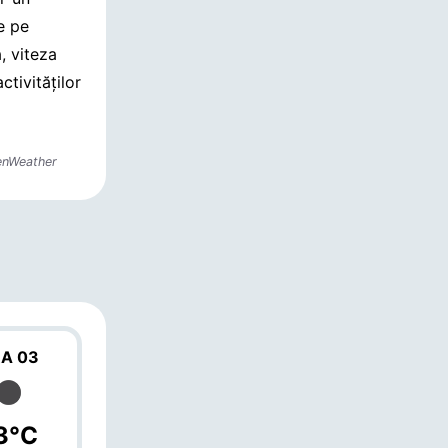
e pe
, viteza
ctivităților
enWeather
A 03
3°C