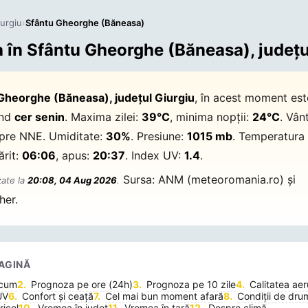
iurgiu
›
Sfântu Gheorghe (Băneasa)
în Sfântu Gheorghe (Băneasa), județu
Gheorghe (Băneasa), județul Giurgiu
, în acest moment es
ind
cer senin
. Maxima zilei:
39°C
, minima nopții:
24°C
. Vân
pre NNE. Umiditate:
30%
. Presiune:
1015 mb
. Temperatura 
ărit:
06:06
, apus:
20:37
. Index UV:
1.4
.
Sursa: ANM (meteoromania.ro) și
zate la
20:08, 04 Aug 2026
.
her.
AGINĂ
acum
Prognoza pe ore (24h)
Prognoza pe 10 zile
Calitatea aer
UV
Confort și ceață
Cel mai bun moment afară
Condiții de dru
icol
Vremea în județ
Vremea în țară
Despre climă