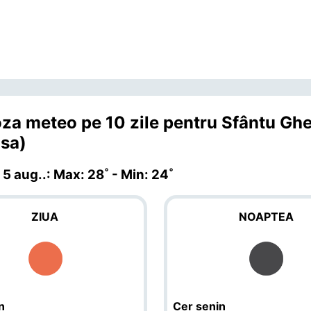
za meteo pe 10 zile pentru Sfântu Gh
sa)
 5 aug.
.: Max: 28˚ - Min: 24˚
ZIUA
NOAPTEA
n
Cer senin