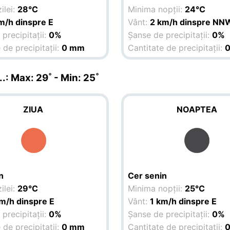
ilei:
28°C
Minima nopții:
24°C
m/h dinspre E
Vânt:
2 km/h dinspre NN
precipitații:
0%
Șanse de precipitații:
0%
 de precipitații:
0 mm
Cantitate de precipitații:
.
.: Max: 29˚ - Min: 25˚
ZIUA
NOAPTEA
n
Cer senin
ilei:
29°C
Minima nopții:
25°C
m/h dinspre E
Vânt:
1 km/h dinspre E
precipitații:
0%
Șanse de precipitații:
0%
 de precipitații:
0 mm
Cantitate de precipitații: