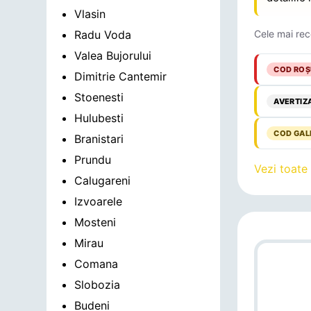
Vlasin
Radu Voda
Cele mai rec
Valea Bujorului
COD ROȘ
Dimitrie Cantemir
Stoenesti
AVERTIZ
Hulubesti
COD GAL
Branistari
Prundu
Vezi toate
Calugareni
Izvoarele
Mosteni
Mirau
Comana
Slobozia
Budeni