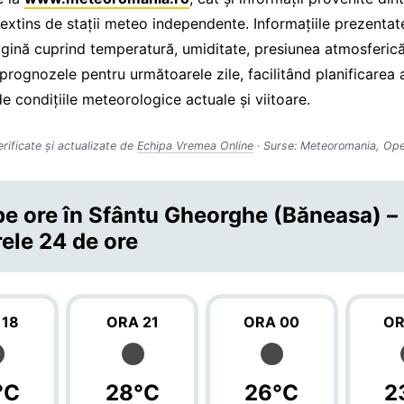
extins de stații meteo independente. Informațiile prezentat
gină cuprind temperatură, umiditate, presiunea atmosferică
 prognozele pentru următoarele zile, facilitând planificarea a
de condițiile meteorologice actuale și viitoare.
erificate și actualizate de
Echipa Vremea Online
· Surse: Meteoromania, Op
e ore în Sfântu Gheorghe (Băneasa) –
ele 24 de ore
 18
ORA 21
ORA 00
OR
°C
28°C
26°C
2