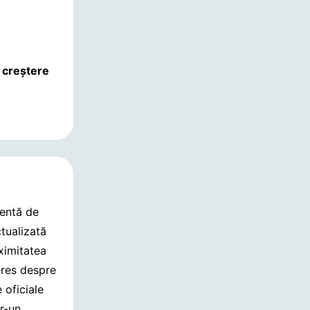
 creștere
dentă de
tualizată
oximitatea
eres despre
 oficiale
tr-un