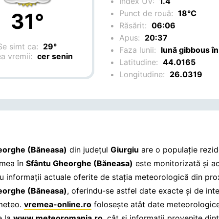
Index UV:
1.4
Punct de rouă:
18°C
31°
Răsărit:
06:06
Apus:
20:37
Se simt ca:
29°
Faza lunii:
lună gibbous în
ea vremii:
cer senin
Latitudine:
44.0165
Longitudine:
26.0319
eorghe (Băneasa)
din județul
Giurgiu
are o populație rezi
emea în
Sfântu Gheorghe (Băneasa)
este monitorizată și ac
cu informații actuale oferite de stația meteorologică din pr
eorghe (Băneasa)
, oferindu-se astfel date exacte și de int
 meteo.
vremea-online.ro
folosește atât date meteorologice
e la
www.meteoromania.ro
, cât și informații provenite din