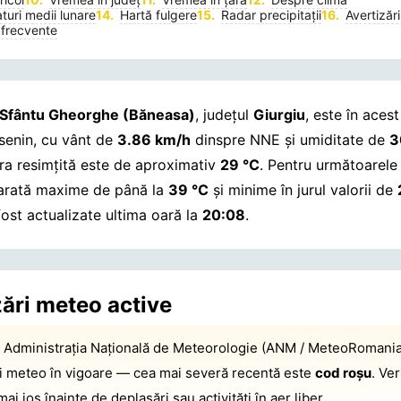
uri medii lunare
Hartă fulgere
Radar precipitații
Avertizări
 frecvente
Sfântu Gheorghe (Băneasa)
, județul
Giurgiu
, este în ace
 senin, cu vânt de
3.86 km/h
dinspre NNE și umiditate de
3
a resimțită este de aproximativ
29 °C
. Pentru următoarele 
arată maxime de până la
39 °C
și minime în jurul valorii de
fost actualizate ultima oară la
20:08
.
zări meteo active
:
Administrația Națională de Meteorologie (ANM / MeteoRomania
ri meteo în vigoare — cea mai severă recentă este
cod roșu
. Ver
 mai jos înainte de deplasări sau activități în aer liber.