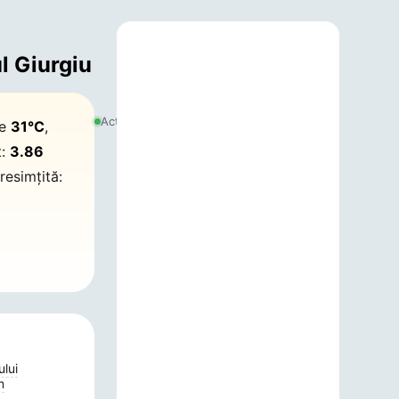
l Giurgiu
4
august
Actualizat:
te
31°C
,
2026,
20:08
t:
3.86
resimțită:
ului
m