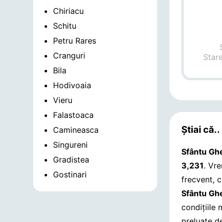
Chiriacu
Schitu
Petru Rares
Cranguri
Star
Bila
Hodivoaia
Vieru
Falastoaca
Știai că..
Camineasca
Singureni
Sfântu Gh
Gradistea
3,231
. Vr
Gostinari
frecvent, 
Sfântu Gh
condițiile
preluate d