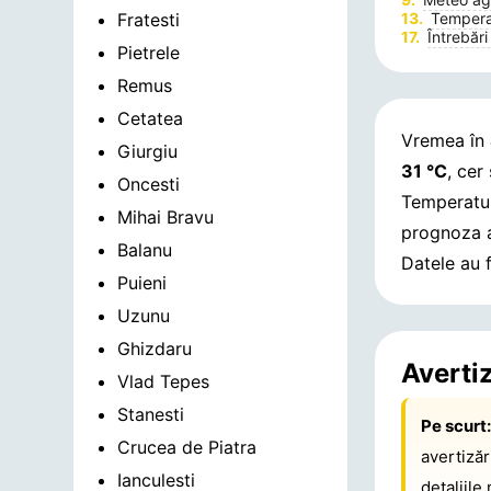
Fratesti
Temperat
Întrebări
Pietrele
Remus
Cetatea
Vremea în
Giurgiu
31 °C
, cer
Oncesti
Temperatur
Mihai Bravu
prognoza 
Balanu
Datele au 
Puieni
Uzunu
Ghizdaru
Averti
Vlad Tepes
Stanesti
Pe scurt
Crucea de Piatra
avertiză
Ianculesti
detaliile