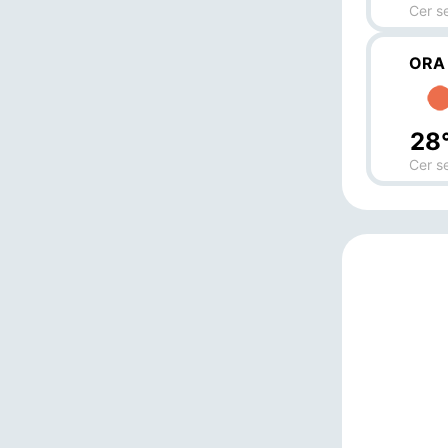
Cer s
ORA
28
Cer s