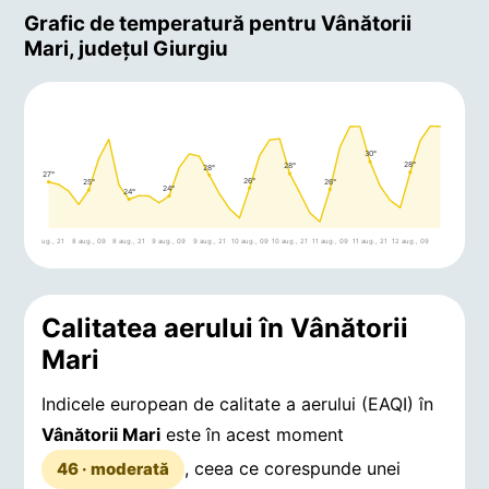
Grafic de temperatură pentru Vânătorii
Mari, județul Giurgiu
30°
28°
28°
28°
27°
26°
26°
25°
24°
24°
7 aug., 21
8 aug., 09
8 aug., 21
9 aug., 09
9 aug., 21
10 aug., 09
10 aug., 21
11 aug., 09
11 aug., 21
12 aug., 09
Calitatea aerului în Vânătorii
Mari
Indicele european de calitate a aerului (EAQI) în
Vânătorii Mari
este în acest moment
, ceea ce corespunde unei
46 · moderată