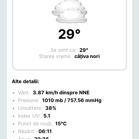
29°
Se simt ca:
29°
Starea vremii:
câțiva nori
Alte detalii:
Vânt:
3.87 km/h dinspre NNE
Presiune:
1010 mb / 757.56 mmHg
Umiditate:
38%
Index UV:
5.1
Punct de rouă:
15°C
Răsărit:
06:11