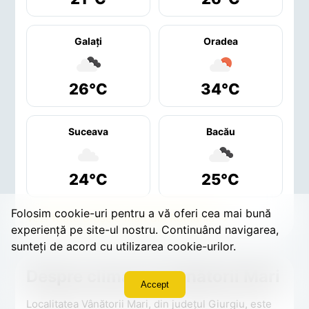
Galaţi
Oradea
26°C
34°C
Suceava
Bacău
24°C
25°C
Folosim cookie-uri pentru a vă oferi cea mai bună
Vezi toate orașele mari din România →
experiență pe site-ul nostru. Continuând navigarea,
sunteți de acord cu utilizarea cookie-urilor.
Despre clima din Vânătorii Mari
Accept
Localitatea Vânătorii Mari, din județul Giurgiu, este