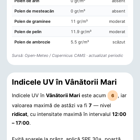
Polen de arin
0 gr/m³
absent
Polen de mesteacăn
0 gr/m³
absent
Polen de graminee
11 gr/m³
moderat
Polen de pelin
11.9 gr/m³
moderat
Polen de ambrozie
5.5 gr/m³
scăzut
Sursă: Open-Meteo / Copernicus CAMS · actualizat periodic
Indicele UV în Vânătorii Mari
Indicele UV în
Vânătorii Mari
este acum
, iar
6
valoarea maximă de astăzi va fi
7
— nivel
ridicat
, cu intensitate maximă în intervalul
12:00
– 17:00
.
Evită soarele la prânz, aplică SPF 30+, poartă