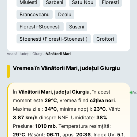
Miulesti
Sarbeni
Satu Nou
Floresti
Brancoveanu
Dealu
Floresti-Stoenesti
Suseni
Stoenesti (Floresti-Stoenesti)
Croitori
Acasă
›
Județul Giurgiu
›
Vânătorii Mari
Vremea în Vânătorii Mari, județul Giurgiu
În
Vânătorii Mari, județul Giurgiu
, în acest
Ac
moment este
29°C
, vremea fiind
câțiva nori
.
Maxima zilei:
34°C
, minima nopții:
23°C
. Vânt:
3.87 km/h
dinspre NNE. Umiditate:
38%
.
Presiune:
1010 mb
. Temperatura resimțită:
29°C
. Răsărit:
06:11
, apus:
20:36
. Index UV:
5.1
.