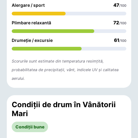
47
Alergare / sport
/100
72
Plimbare relaxantă
/100
61
Drumeție / excursie
/100
Scorurile sunt estimate din temperatura resimțită,
probabilitatea de precipitații, vânt, indicele UV și calitatea
aerului.
Condiții de drum în Vânătorii
Mari
Condiții bune