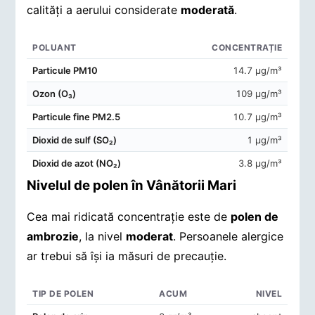
calități a aerului considerate
moderată
.
POLUANT
CONCENTRAȚIE
Concentrații de poluanți în aerul din Vânătorii Mari
Particule PM10
14.7 μg/m³
Ozon (O₃)
109 μg/m³
Particule fine PM2.5
10.7 μg/m³
Dioxid de sulf (SO₂)
1 μg/m³
Dioxid de azot (NO₂)
3.8 μg/m³
Nivelul de polen în Vânătorii Mari
Cea mai ridicată concentrație este de
polen de
ambrozie
, la nivel
moderat
. Persoanele alergice
ar trebui să își ia măsuri de precauție.
TIP DE POLEN
ACUM
NIVEL
Concentrații de polen în aerul din Vânătorii Mari