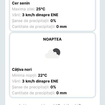
Cer senin
Maxima zilei:
25°C
Vânt:
3 km/h dinspre ENE
Șanse de precipitații:
0%
Cantitate de precipitații:
0 mm
NOAPTEA
Câțiva nori
Minima nopții:
22°C
Vânt:
3 km/h dinspre ENE
Șanse de precipitații:
0%
Cantitate de precipitații:
0 mm