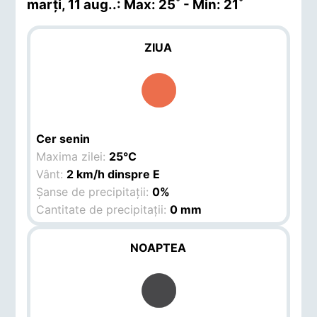
marți, 11 aug.
.: Max: 25˚ - Min: 21˚
ZIUA
Cer senin
Maxima zilei:
25°C
Vânt:
2 km/h dinspre E
Șanse de precipitații:
0%
Cantitate de precipitații:
0 mm
NOAPTEA