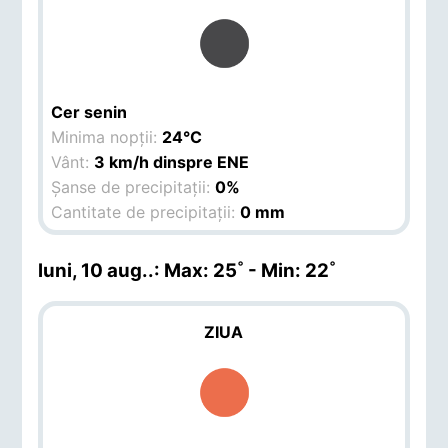
Cer senin
Minima nopții:
24°C
Vânt:
3 km/h dinspre ENE
Șanse de precipitații:
0%
Cantitate de precipitații:
0 mm
luni, 10 aug.
.: Max: 25˚ - Min: 22˚
ZIUA