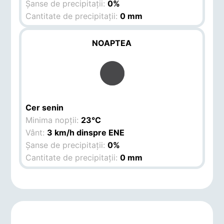
Șanse de precipitații:
0%
Cantitate de precipitații:
0 mm
NOAPTEA
Cer senin
Minima nopții:
23°C
Vânt:
3 km/h dinspre ENE
Șanse de precipitații:
0%
Cantitate de precipitații:
0 mm