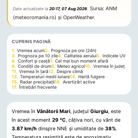
Sursa: ANM
Date actualizate la
20:17, 07 Aug 2026
.
(meteoromania.ro) și OpenWeather.
CUPRINS PAGINĂ
Vremea acum
Prognoza pe ore (24h)
Prognoza pe 10 zile
Calitatea aerului
Indicele UV
Confort și ceață
Cel mai bun moment afară
Condiții de drum
Meteo agricol
Vremea în județ
Vremea în țară
Despre climă
Temperaturi medii lunare
Hartă fulgere
Radar precipitații
Avertizări active
Întrebări frecvente
Vremea în
Vânătorii Mari
, județul
Giurgiu
, este
în acest moment
29 °C
, câțiva nori, cu vânt de
3.87 km/h
dinspre NNE și umiditate de
38%
.
Temperatura resimțită este de aproximativ