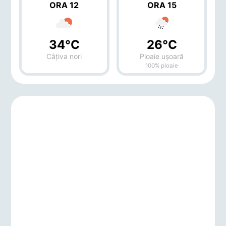
ORA 12
ORA 15
34°C
26°C
Câțiva nori
Ploaie ușoară
100% ploaie