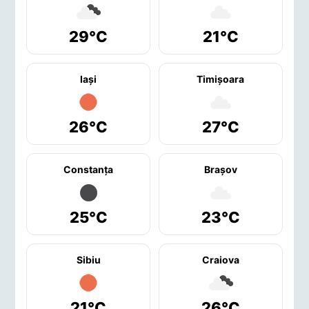
29°C
21°C
Iaşi
Timişoara
26°C
27°C
Constanţa
Braşov
25°C
23°C
Sibiu
Craiova
21°C
26°C