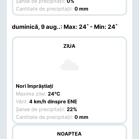
Șanse de precipitații:
0%
Cantitate de precipitații:
0 mm
duminică, 9 aug.
.: Max: 24˚ - Min: 24˚
ZIUA
Nori împrăștiați
Maxima zilei:
24°C
Vânt:
4 km/h dinspre ENE
Șanse de precipitații:
22%
Cantitate de precipitații:
0 mm
NOAPTEA