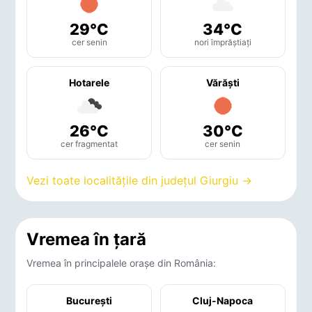
29°C
34°C
cer senin
nori împrăștiați
Hotarele
Vărăşti
26°C
30°C
cer fragmentat
cer senin
Vezi toate localitățile din județul Giurgiu →
Vremea în țară
Vremea în principalele orașe din România:
București
Cluj-Napoca