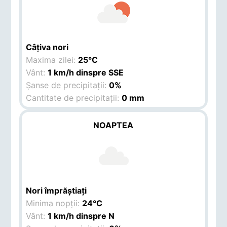
Câțiva nori
Maxima zilei:
25°C
Vânt:
1 km/h dinspre SSE
Șanse de precipitații:
0%
Cantitate de precipitații:
0 mm
NOAPTEA
Nori împrăștiați
Minima nopții:
24°C
Vânt:
1 km/h dinspre N