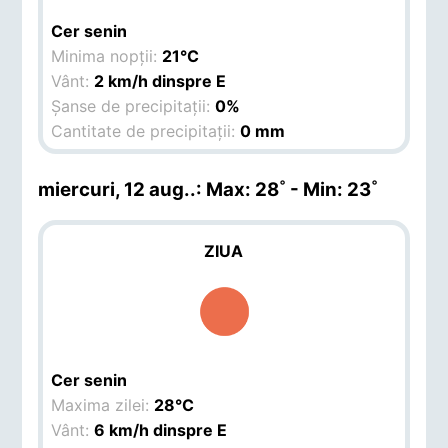
Cer senin
Minima nopții:
21°C
Vânt:
2 km/h dinspre E
Șanse de precipitații:
0%
Cantitate de precipitații:
0 mm
miercuri, 12 aug.
.: Max: 28˚ - Min: 23˚
ZIUA
Cer senin
Maxima zilei:
28°C
Vânt:
6 km/h dinspre E