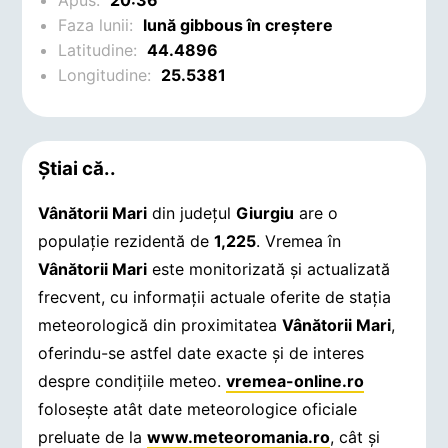
Apus:
20:36
Faza lunii:
lună gibbous în creștere
Latitudine:
44.4896
Longitudine:
25.5381
Știai că..
Vânătorii Mari
din județul
Giurgiu
are o
populație rezidentă de
1,225
. Vremea în
Vânătorii Mari
este monitorizată și actualizată
frecvent, cu informații actuale oferite de stația
meteorologică din proximitatea
Vânătorii Mari
,
oferindu-se astfel date exacte și de interes
despre condițiile meteo.
vremea-online.ro
folosește atât date meteorologice oficiale
preluate de la
www.meteoromania.ro
, cât și