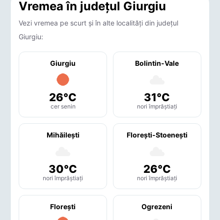
Vremea în județul Giurgiu
Vezi vremea pe scurt și în alte localități din județul
Giurgiu:
Giurgiu
Bolintin-Vale
26°C
31°C
cer senin
nori împrăștiați
Mihăileşti
Floreşti-Stoeneşti
30°C
26°C
nori împrăștiați
nori împrăștiați
Floreşti
Ogrezeni