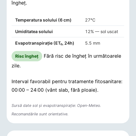
îngheț.
Indicatori agro-meteorologici pentru Vânătorii Mari
Temperatura solului (6 cm)
27°C
Umiditatea solului
12% — sol uscat
Evapotranspirație (ET₀, 24h)
5.5 mm
Fără risc de îngheț în următoarele
Risc îngheț
zile.
Interval favorabil pentru tratamente fitosanitare:
00:00 – 24:00 (vânt slab, fără ploaie).
Sursă date sol și evapotranspirație: Open-Meteo.
Recomandările sunt orientative.