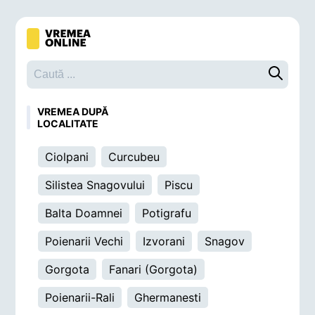
Caută o 
VREMEA DUPĂ
LOCALITATE
Ciolpani
Curcubeu
Silistea Snagovului
Piscu
Balta Doamnei
Potigrafu
Poienarii Vechi
Izvorani
Snagov
Gorgota
Fanari (Gorgota)
Poienarii-Rali
Ghermanesti