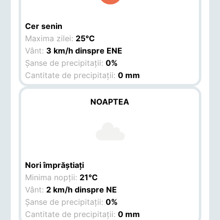
Cer senin
Maxima zilei:
25°C
Vânt:
3 km/h dinspre ENE
Șanse de precipitații:
0%
Cantitate de precipitații:
0 mm
NOAPTEA
Nori împrăștiați
Minima nopții:
21°C
Vânt:
2 km/h dinspre NE
Șanse de precipitații:
0%
Cantitate de precipitații:
0 mm