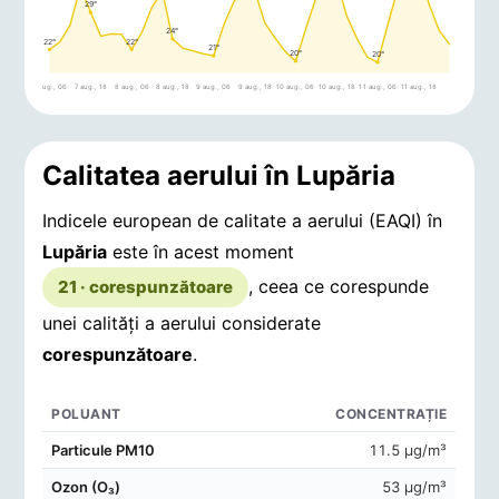
29°
24°
22°
22°
21°
20°
20°
7 aug., 06
7 aug., 18
8 aug., 06
8 aug., 18
9 aug., 06
9 aug., 18
10 aug., 06
10 aug., 18
11 aug., 06
11 aug., 18
Calitatea aerului în Lupăria
Indicele european de calitate a aerului (EAQI) în
Lupăria
este în acest moment
, ceea ce corespunde
21 · corespunzătoare
unei calități a aerului considerate
corespunzătoare
.
POLUANT
CONCENTRAȚIE
Concentrații de poluanți în aerul din Lupăria
Particule PM10
11.5 μg/m³
Ozon (O₃)
53 μg/m³