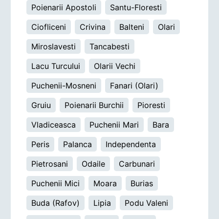
Poienarii Apostoli
Santu-Floresti
Ciofliceni
Crivina
Balteni
Olari
Miroslavesti
Tancabesti
Lacu Turcului
Olarii Vechi
Puchenii-Mosneni
Fanari (Olari)
Gruiu
Poienarii Burchii
Pioresti
Vladiceasca
Puchenii Mari
Bara
Peris
Palanca
Independenta
Pietrosani
Odaile
Carbunari
Puchenii Mici
Moara
Burias
Buda (Rafov)
Lipia
Podu Valeni