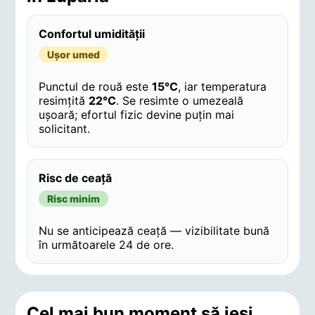
Confortul umidității
Ușor umed
Punctul de rouă este
15°C
, iar temperatura
resimțită
22°C
. Se resimte o umezeală
ușoară; efortul fizic devine puțin mai
solicitant.
Risc de ceață
Risc minim
Nu se anticipează ceață — vizibilitate bună
în următoarele 24 de ore.
Cel mai bun moment să ieși