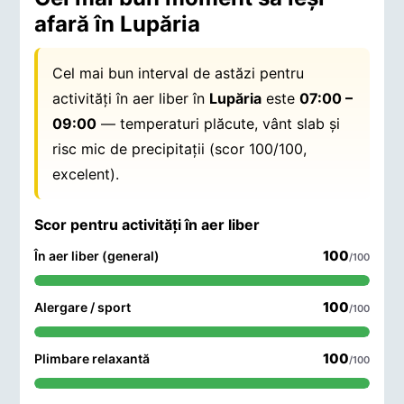
afară în Lupăria
Cel mai bun interval de astăzi pentru
activități în aer liber în
Lupăria
este
07:00 –
09:00
— temperaturi plăcute, vânt slab și
risc mic de precipitații (scor 100/100,
excelent).
Scor pentru activități în aer liber
100
În aer liber (general)
/100
100
Alergare / sport
/100
100
Plimbare relaxantă
/100