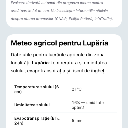
Evaluare derivată automat din prognoza meteo pentru
următoarele 24 de ore. Nu înlocuiește informațiile oficiale
despre starea drumurilor (CNAIR, Poliția Rutieră, InfoTrafic).
Meteo agricol pentru Lupăria
Date utile pentru lucrările agricole din zona
localității
Lupăria
: temperatura și umiditatea
solului, evapotranspirația și riscul de îngheț.
Indicatori agro-meteorologici pentru Lupăria
Temperatura solului (6
21°C
cm)
16% — umiditate
Umiditatea solului
optimă
Evapotranspirație (ET₀,
5 mm
24h)