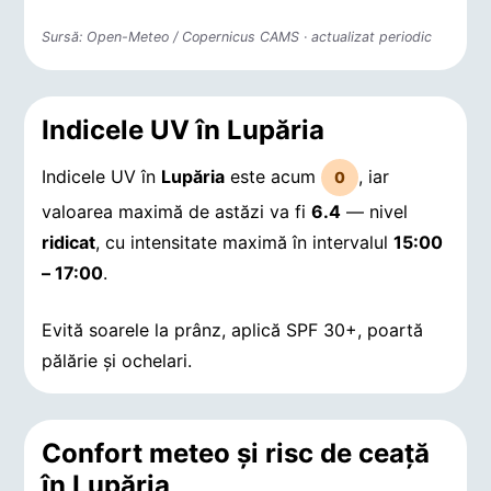
Sursă: Open-Meteo / Copernicus CAMS · actualizat periodic
Indicele UV în Lupăria
Indicele UV în
Lupăria
este acum
, iar
0
valoarea maximă de astăzi va fi
6.4
— nivel
ridicat
, cu intensitate maximă în intervalul
15:00
– 17:00
.
Evită soarele la prânz, aplică SPF 30+, poartă
pălărie și ochelari.
Confort meteo și risc de ceață
în Lupăria