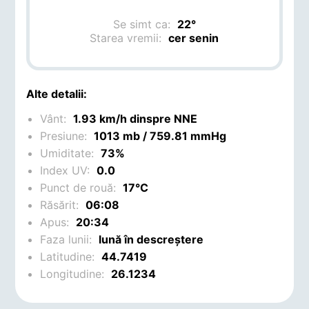
Se simt ca:
22°
Starea vremii:
cer senin
Alte detalii:
Vânt:
1.93 km/h dinspre NNE
Presiune:
1013 mb / 759.81 mmHg
Umiditate:
73%
Index UV:
0.0
Punct de rouă:
17°C
Răsărit:
06:08
Apus:
20:34
Faza lunii:
lună în descreștere
Latitudine:
44.7419
Longitudine:
26.1234