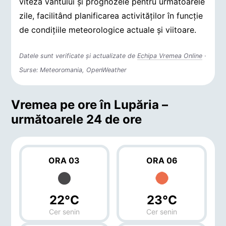
viteza vântului și prognozele pentru următoarele
zile, facilitând planificarea activităților în funcție
de condițiile meteorologice actuale și viitoare.
Datele sunt verificate și actualizate de
Echipa Vremea Online
·
Surse: Meteoromania, OpenWeather
Vremea pe ore în Lupăria –
următoarele 24 de ore
ORA 03
ORA 06
22°C
23°C
Cer senin
Cer senin