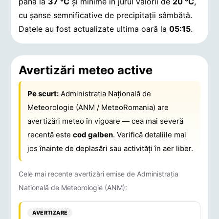
până la
37 °C
și minime în jurul valorii de
20 °C
,
cu șanse semnificative de precipitații sâmbătă.
Datele au fost actualizate ultima oară la
05:15
.
Avertizări meteo active
Pe scurt:
Administrația Națională de
Meteorologie (ANM / MeteoRomania) are
avertizări meteo în vigoare — cea mai severă
recentă este
cod galben
. Verifică detaliile mai
jos înainte de deplasări sau activități în aer liber.
Cele mai recente avertizări emise de Administrația
Națională de Meteorologie (ANM):
AVERTIZARE