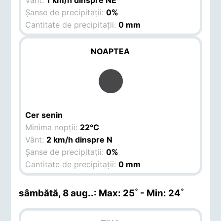
Vânt:
1 km/h dinspre NE
Șanse de precipitații:
0%
Cantitate de precipitații:
0 mm
NOAPTEA
Cer senin
Minima nopții:
22°C
Vânt:
2 km/h dinspre N
Șanse de precipitații:
0%
Cantitate de precipitații:
0 mm
sâmbătă, 8 aug.
.: Max: 25˚ - Min: 24˚