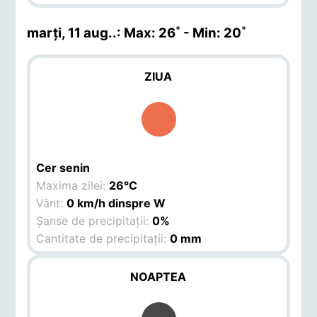
marți, 11 aug.
.: Max: 26˚ - Min: 20˚
ZIUA
Cer senin
Maxima zilei:
26°C
Vânt:
0 km/h dinspre W
Șanse de precipitații:
0%
Cantitate de precipitații:
0 mm
NOAPTEA