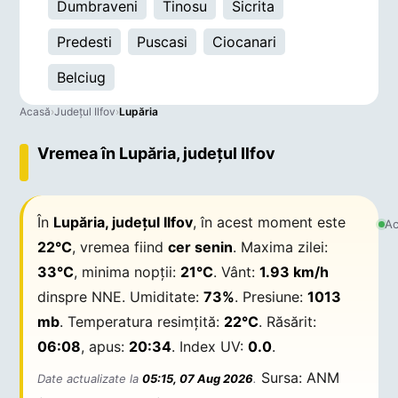
Dumbraveni
Tinosu
Sicrita
Predesti
Puscasi
Ciocanari
Belciug
Acasă
›
Județul Ilfov
›
Lupăria
Vremea în Lupăria, județul Ilfov
În
Lupăria, județul Ilfov
, în acest moment este
Ac
22°C
, vremea fiind
cer senin
. Maxima zilei:
33°C
, minima nopții:
21°C
. Vânt:
1.93 km/h
dinspre NNE. Umiditate:
73%
. Presiune:
1013
mb
. Temperatura resimțită:
22°C
. Răsărit:
06:08
, apus:
20:34
. Index UV:
0.0
.
Sursa: ANM
Date actualizate la
05:15, 07 Aug 2026
.