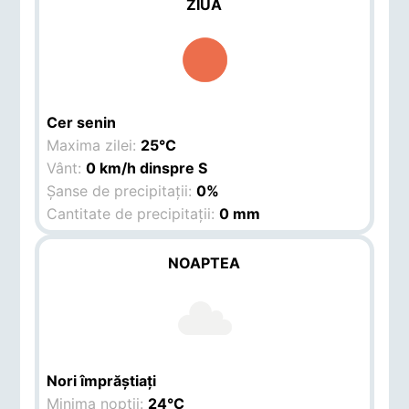
ZIUA
Cer senin
Maxima zilei:
25°C
Vânt:
0 km/h dinspre S
Șanse de precipitații:
0%
Cantitate de precipitații:
0 mm
NOAPTEA
Nori împrăștiați
Minima nopții:
24°C