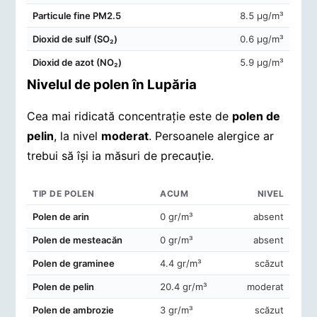
Particule fine PM2.5
8.5 μg/m³
Dioxid de sulf (SO₂)
0.6 μg/m³
Dioxid de azot (NO₂)
5.9 μg/m³
Nivelul de polen în Lupăria
Cea mai ridicată concentrație este de
polen de
pelin
, la nivel
moderat
. Persoanele alergice ar
trebui să își ia măsuri de precauție.
TIP DE POLEN
ACUM
NIVEL
Concentrații de polen în aerul din Lupăria
Polen de arin
0 gr/m³
absent
Polen de mesteacăn
0 gr/m³
absent
Polen de graminee
4.4 gr/m³
scăzut
Polen de pelin
20.4 gr/m³
moderat
Polen de ambrozie
3 gr/m³
scăzut