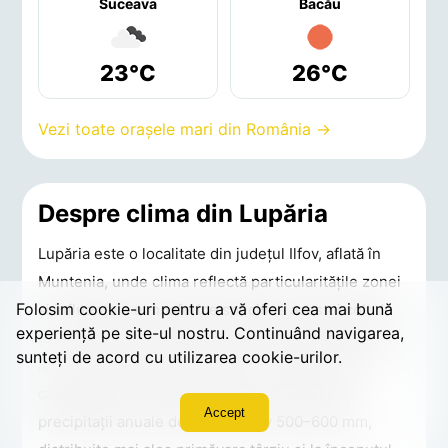
Suceava
Bacău
23°C
26°C
Vezi toate orașele mari din România →
Despre clima din Lupăria
Lupăria este o localitate din județul Ilfov, aflată în
Muntenia, unde clima reflectă particularitățile zonei
Folosim cookie-uri pentru a vă oferi cea mai bună
și influențele atmosferice specifice acestui colț de
experiență pe site-ul nostru. Continuând navigarea,
țară. Clima din Lupăria este temperat-continentală:
sunteți de acord cu utilizarea cookie-urilor.
ierni cu medii de -2 până la -4°C în ianuarie, veri
călduroase cu maxime de 28–32°C în iulie, și
Accept
precipitații anuale de aproximativ 500–600 mm,