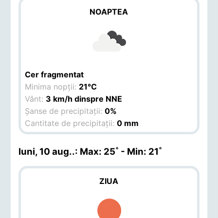
NOAPTEA
Cer fragmentat
Minima nopții:
21°C
Vânt:
3 km/h dinspre NNE
Șanse de precipitații:
0%
Cantitate de precipitații:
0 mm
luni, 10 aug.
.: Max: 25˚ - Min: 21˚
ZIUA