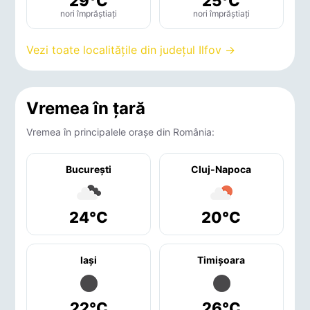
29°C
25°C
nori împrăștiați
nori împrăștiați
Vezi toate localitățile din județul Ilfov →
Vremea în țară
Vremea în principalele orașe din România:
București
Cluj-Napoca
24°C
20°C
Iaşi
Timişoara
22°C
26°C