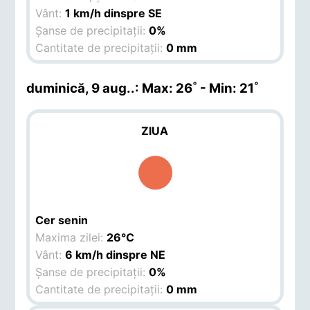
Vânt:
1 km/h dinspre SE
Șanse de precipitații:
0%
Cantitate de precipitații:
0 mm
duminică, 9 aug.
.: Max: 26˚ - Min: 21˚
ZIUA
Cer senin
Maxima zilei:
26°C
Vânt:
6 km/h dinspre NE
Șanse de precipitații:
0%
Cantitate de precipitații:
0 mm