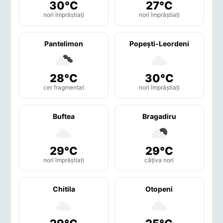
30°C
27°C
nori împrăștiați
nori împrăștiați
Pantelimon
Popeşti-Leordeni
28°C
30°C
cer fragmentat
nori împrăștiați
Buftea
Bragadiru
29°C
29°C
nori împrăștiați
câțiva nori
Chitila
Otopeni