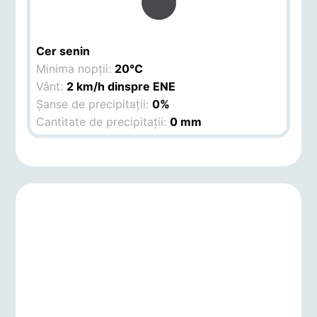
Cer senin
Minima nopții:
20°C
Vânt:
2 km/h dinspre ENE
Șanse de precipitații:
0%
Cantitate de precipitații:
0 mm