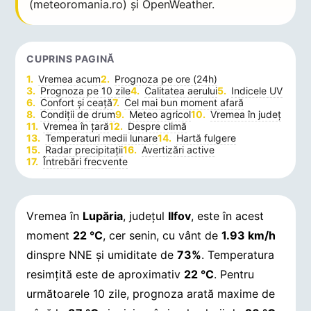
(meteoromania.ro) și OpenWeather.
CUPRINS PAGINĂ
Vremea acum
Prognoza pe ore (24h)
Prognoza pe 10 zile
Calitatea aerului
Indicele UV
Confort și ceață
Cel mai bun moment afară
Condiții de drum
Meteo agricol
Vremea în județ
Vremea în țară
Despre climă
Temperaturi medii lunare
Hartă fulgere
Radar precipitații
Avertizări active
Întrebări frecvente
Vremea în
Lupăria
, județul
Ilfov
, este în acest
moment
22 °C
, cer senin, cu vânt de
1.93 km/h
dinspre NNE și umiditate de
73%
. Temperatura
resimțită este de aproximativ
22 °C
. Pentru
următoarele 10 zile, prognoza arată maxime de