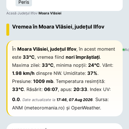
Peris
Acasă
›
Județul Ilfov
›
Moara Vlăsiei
Vremea în Moara Vlăsiei, județul Ilfov
În
Moara Vlăsiei, județul Ilfov
, în acest moment
Ac
este
33°C
, vremea fiind
nori împrăștiați
.
Maxima zilei:
33°C
, minima nopții:
24°C
. Vânt:
1.98 km/h
dinspre NW. Umiditate:
37%
.
Presiune:
1009 mb
. Temperatura resimțită:
33°C
. Răsărit:
06:07
, apus:
20:33
. Index UV:
0.0
.
Sursa:
Date actualizate la
17:46, 07 Aug 2026
.
ANM (meteoromania.ro) și OpenWeather.