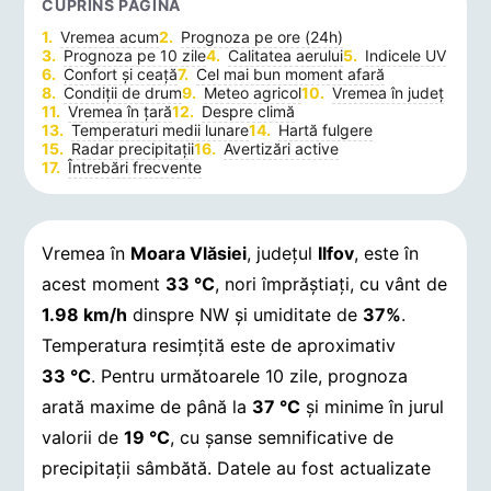
CUPRINS PAGINĂ
Vremea acum
Prognoza pe ore (24h)
Prognoza pe 10 zile
Calitatea aerului
Indicele UV
Confort și ceață
Cel mai bun moment afară
Condiții de drum
Meteo agricol
Vremea în județ
Vremea în țară
Despre climă
Temperaturi medii lunare
Hartă fulgere
Radar precipitații
Avertizări active
Întrebări frecvente
Vremea în
Moara Vlăsiei
, județul
Ilfov
, este în
acest moment
33 °C
, nori împrăștiați, cu vânt de
1.98 km/h
dinspre NW și umiditate de
37%
.
Temperatura resimțită este de aproximativ
33 °C
. Pentru următoarele 10 zile, prognoza
arată maxime de până la
37 °C
și minime în jurul
valorii de
19 °C
, cu șanse semnificative de
precipitații sâmbătă.
Datele au fost actualizate