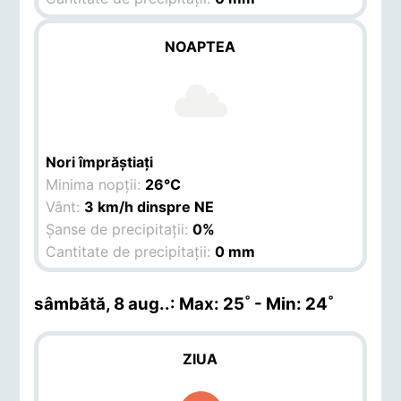
NOAPTEA
Nori împrăștiați
Minima nopții:
26°C
Vânt:
3 km/h dinspre NE
Șanse de precipitații:
0%
Cantitate de precipitații:
0 mm
sâmbătă, 8 aug.
.: Max: 25˚ - Min: 24˚
ZIUA