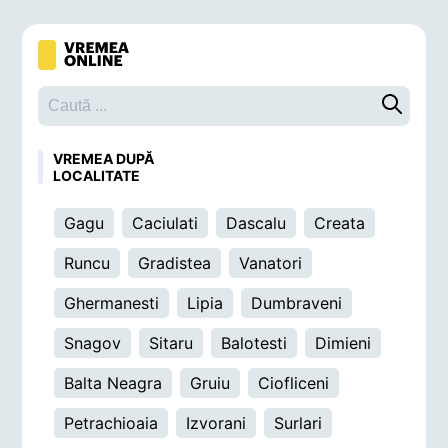
Caută o 
VREMEA DUPĂ
LOCALITATE
Gagu
Caciulati
Dascalu
Creata
Runcu
Gradistea
Vanatori
Ghermanesti
Lipia
Dumbraveni
Snagov
Sitaru
Balotesti
Dimieni
Balta Neagra
Gruiu
Ciofliceni
Petrachioaia
Izvorani
Surlari