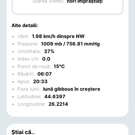
Starea vremii:
nori împrăștiați
Alte detalii:
Vânt:
1.98 km/h dinspre NW
Presiune:
1009 mb / 756.81 mmHg
Umiditate:
37%
Index UV:
0.0
Punct de rouă:
15°C
Răsărit:
06:07
Apus:
20:33
Faza lunii:
lună gibbous în creștere
Latitudine:
44.6397
Longitudine:
26.2214
Știai că..