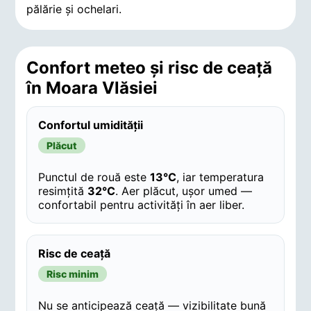
pălărie și ochelari.
Confort meteo și risc de ceață
în Moara Vlăsiei
Confortul umidității
Plăcut
Punctul de rouă este
13°C
, iar temperatura
resimțită
32°C
. Aer plăcut, ușor umed —
confortabil pentru activități în aer liber.
Risc de ceață
Risc minim
Nu se anticipează ceață — vizibilitate bună