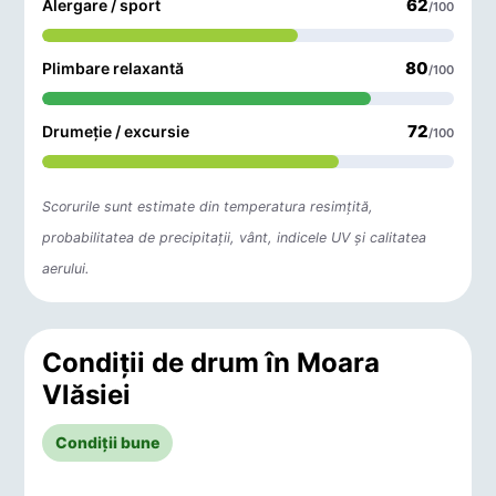
62
Alergare / sport
/100
80
Plimbare relaxantă
/100
72
Drumeție / excursie
/100
Scorurile sunt estimate din temperatura resimțită,
probabilitatea de precipitații, vânt, indicele UV și calitatea
aerului.
Condiții de drum în Moara
Vlăsiei
Condiții bune