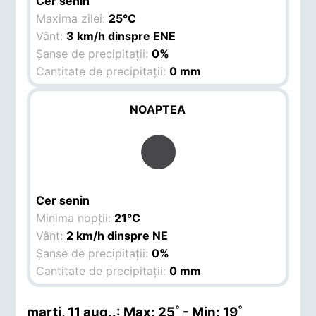
Cer senin
Maxima zilei:
25°C
Vânt:
3 km/h dinspre ENE
Șanse de precipitații:
0%
Cantitate de precipitații:
0 mm
NOAPTEA
Cer senin
Minima nopții:
21°C
Vânt:
2 km/h dinspre NE
Șanse de precipitații:
0%
Cantitate de precipitații:
0 mm
marți, 11 aug.
.: Max: 25˚ - Min: 19˚