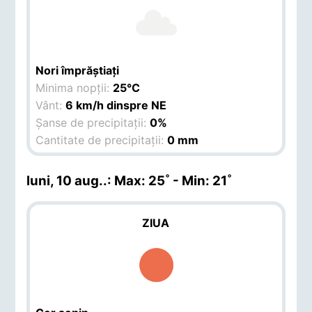
Nori împrăștiați
Minima nopții:
25°C
Vânt:
6 km/h dinspre NE
Șanse de precipitații:
0%
Cantitate de precipitații:
0 mm
luni, 10 aug.
.: Max: 25˚ - Min: 21˚
ZIUA