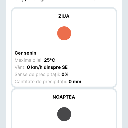
ZIUA
Cer senin
Maxima zilei:
25°C
Vânt:
0 km/h dinspre SE
Șanse de precipitații:
0%
Cantitate de precipitații:
0 mm
NOAPTEA