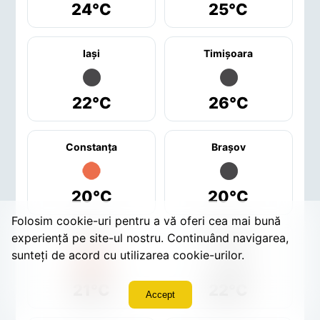
24°C
25°C
Iaşi
Timişoara
22°C
26°C
Constanţa
Braşov
20°C
20°C
Folosim cookie-uri pentru a vă oferi cea mai bună
experiență pe site-ul nostru. Continuând navigarea,
Sibiu
Craiova
sunteți de acord cu utilizarea cookie-urilor.
21°C
22°C
Accept