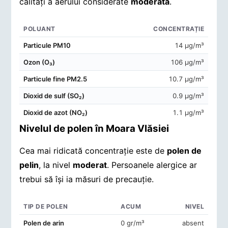
calități a aerului considerate
moderată
.
POLUANT
CONCENTRAȚIE
Concentrații de poluanți în aerul din Moara Vlăsiei
Particule PM10
14 μg/m³
Ozon (O₃)
106 μg/m³
Particule fine PM2.5
10.7 μg/m³
Dioxid de sulf (SO₂)
0.9 μg/m³
Dioxid de azot (NO₂)
1.1 μg/m³
Nivelul de polen în Moara Vlăsiei
Cea mai ridicată concentrație este de
polen de
pelin
, la nivel
moderat
. Persoanele alergice ar
trebui să își ia măsuri de precauție.
TIP DE POLEN
ACUM
NIVEL
Concentrații de polen în aerul din Moara Vlăsiei
Polen de arin
0 gr/m³
absent