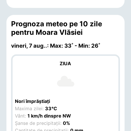
Prognoza meteo pe 10 zile
pentru Moara Vlăsiei
vineri, 7 aug.
.: Max: 33˚ - Min: 26˚
ZIUA
Nori împrăștiați
Maxima zilei:
33°C
Vânt:
1 km/h dinspre NW
Șanse de precipitații:
0%
Cantitate de precipitații:
0 mm