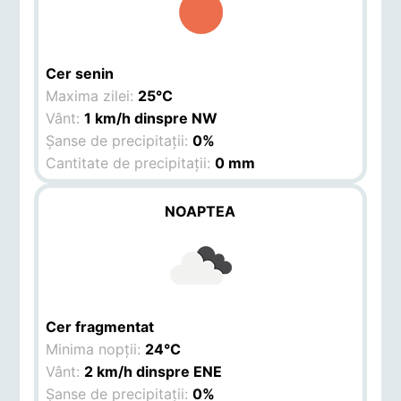
Cer senin
Maxima zilei:
25°C
Vânt:
1 km/h dinspre NW
Șanse de precipitații:
0%
Cantitate de precipitații:
0 mm
NOAPTEA
Cer fragmentat
Minima nopții:
24°C
Vânt:
2 km/h dinspre ENE
Șanse de precipitații:
0%