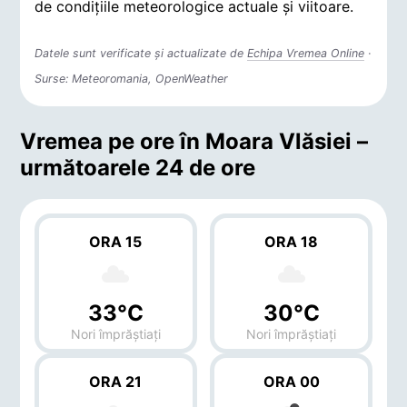
de condițiile meteorologice actuale și viitoare.
Datele sunt verificate și actualizate de
Echipa Vremea Online
·
Surse: Meteoromania, OpenWeather
Vremea pe ore în Moara Vlăsiei –
următoarele 24 de ore
ORA 15
ORA 18
33°C
30°C
Nori împrăștiați
Nori împrăștiați
ORA 21
ORA 00