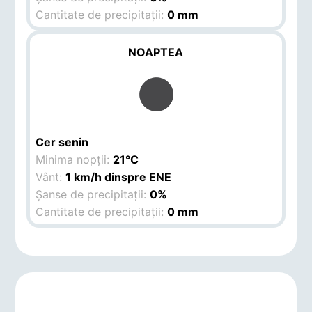
Cantitate de precipitații:
0 mm
NOAPTEA
Cer senin
Minima nopții:
21°C
Vânt:
1 km/h dinspre ENE
Șanse de precipitații:
0%
Cantitate de precipitații:
0 mm