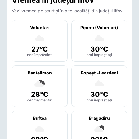
Vremea în județul Ilfov
Vezi vremea pe scurt și în alte localități din județul Ilfov:
Voluntari
Pipera (Voluntari)
27°C
30°C
nori împrăștiați
nori împrăștiați
Pantelimon
Popeşti-Leordeni
28°C
30°C
cer fragmentat
nori împrăștiați
Buftea
Bragadiru