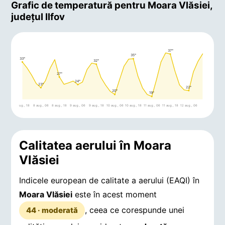
Grafic de temperatură pentru Moara Vlăsiei,
județul Ilfov
37°
35°
33°
32°
27°
24°
23°
22°
20°
19°
7 aug., 18
8 aug., 06
8 aug., 18
9 aug., 06
9 aug., 18
10 aug., 06
10 aug., 18
11 aug., 06
11 aug., 18
12 aug., 06
Calitatea aerului în Moara
Vlăsiei
Indicele european de calitate a aerului (EAQI) în
Moara Vlăsiei
este în acest moment
, ceea ce corespunde unei
44 · moderată