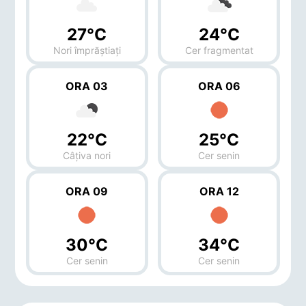
27°C
24°C
Nori împrăștiați
Cer fragmentat
ORA 03
ORA 06
22°C
25°C
Câțiva nori
Cer senin
ORA 09
ORA 12
30°C
34°C
Cer senin
Cer senin