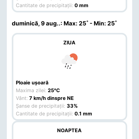
Cantitate de precipitații:
0 mm
duminică, 9 aug.
.: Max: 25˚ - Min: 25˚
ZIUA
Ploaie ușoară
Maxima zilei:
25°C
Vânt:
7 km/h dinspre NE
Șanse de precipitații:
33%
Cantitate de precipitații:
0.1 mm
NOAPTEA