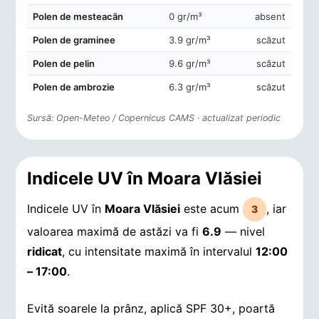
Polen de mesteacăn
0 gr/m³
absent
Polen de graminee
3.9 gr/m³
scăzut
Polen de pelin
9.6 gr/m³
scăzut
Polen de ambrozie
6.3 gr/m³
scăzut
Sursă: Open-Meteo / Copernicus CAMS · actualizat periodic
Indicele UV în Moara Vlăsiei
Indicele UV în
Moara Vlăsiei
este acum
, iar
3
valoarea maximă de astăzi va fi
6.9
— nivel
ridicat
, cu intensitate maximă în intervalul
12:00
– 17:00
.
Evită soarele la prânz, aplică SPF 30+, poartă