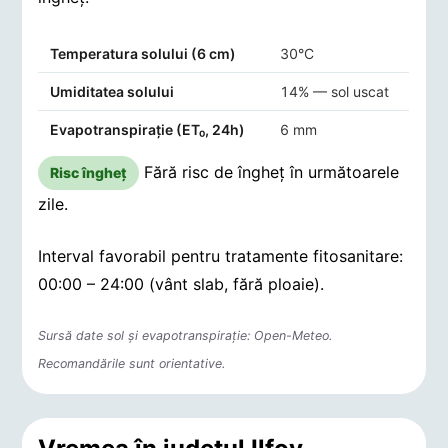
Indicatori agro-meteorologici pentru Moara Vlăsiei
Temperatura solului (6 cm)
30°C
Umiditatea solului
14% — sol uscat
Evapotranspirație (ET₀, 24h)
6 mm
Fără risc de îngheț în următoarele
Risc îngheț
zile.
Interval favorabil pentru tratamente fitosanitare:
00:00 – 24:00 (vânt slab, fără ploaie).
Sursă date sol și evapotranspirație: Open-Meteo.
Recomandările sunt orientative.