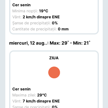
Cer senin
Minima nopții:
19°C
Vânt:
2 km/h dinspre ENE
Șanse de precipitații:
0%
Cantitate de precipitații:
0 mm
miercuri, 12 aug.
.: Max: 29˚ - Min: 21˚
ZIUA
Cer senin
Maxima zilei:
29°C
Vânt:
7 km/h dinspre ENE
Șanse de precipitații:
0%