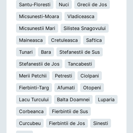
Santu-Floresti
Nuci
Grecii de Jos
Micsunesti-Moara
Vladiceasca
Micsunestii Mari
Silistea Snagovului
Maineasca
Cretuleasca
Saftica
Tunari
Bara
Stefanestii de Sus
Stefanestii de Jos
Tancabesti
Merii Petchii
Petresti
Ciolpani
Fierbinti-Targ
Afumati
Otopeni
Lacu Turcului
Balta Doamnei
Luparia
Corbeanca
Fierbintii de Sus
Curcubeu
Fierbintii de Jos
Sinesti