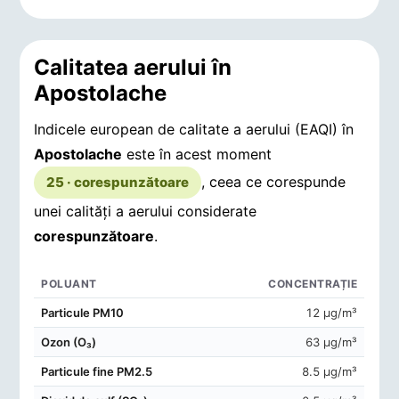
Calitatea aerului în
Apostolache
Indicele european de calitate a aerului (EAQI) în
Apostolache
este în acest moment
, ceea ce corespunde
25 · corespunzătoare
unei calități a aerului considerate
corespunzătoare
.
POLUANT
CONCENTRAȚIE
Concentrații de poluanți în aerul din Apostolache
Particule PM10
12 μg/m³
Ozon (O₃)
63 μg/m³
Particule fine PM2.5
8.5 μg/m³