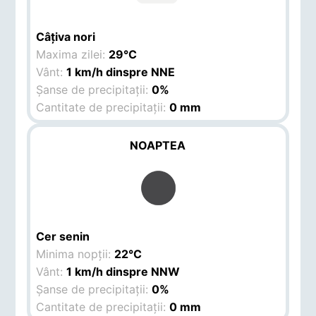
Câțiva nori
Maxima zilei:
29°C
Vânt:
1 km/h dinspre NNE
Șanse de precipitații:
0%
Cantitate de precipitații:
0 mm
NOAPTEA
Cer senin
Minima nopții:
22°C
Vânt:
1 km/h dinspre NNW
Șanse de precipitații:
0%
Cantitate de precipitații:
0 mm