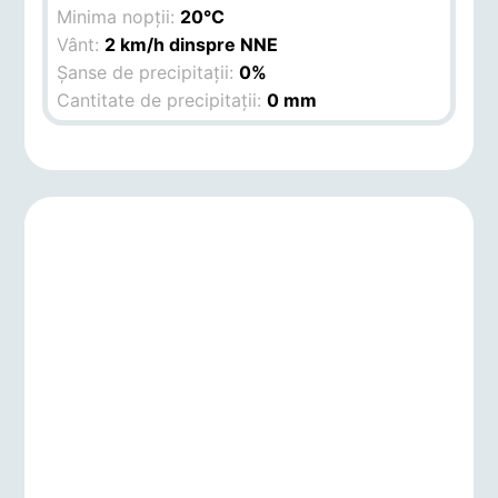
Minima nopții:
20°C
Vânt:
2 km/h dinspre NNE
Șanse de precipitații:
0%
Cantitate de precipitații:
0 mm