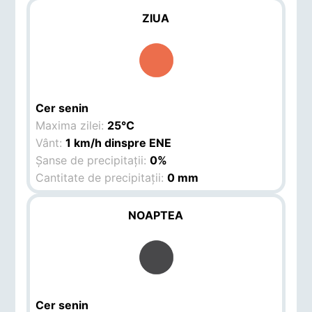
ZIUA
Cer senin
Maxima zilei:
25°C
Vânt:
1 km/h dinspre ENE
Șanse de precipitații:
0%
Cantitate de precipitații:
0 mm
NOAPTEA
Cer senin