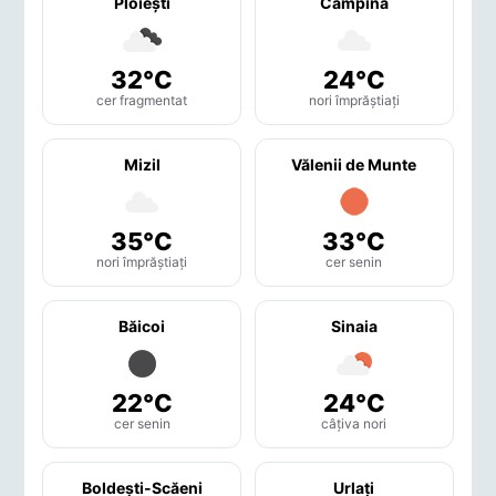
Ploieşti
Câmpina
32°C
24°C
cer fragmentat
nori împrăștiați
Mizil
Vălenii de Munte
35°C
33°C
nori împrăștiați
cer senin
Băicoi
Sinaia
22°C
24°C
cer senin
câțiva nori
Boldeşti-Scăeni
Urlaţi