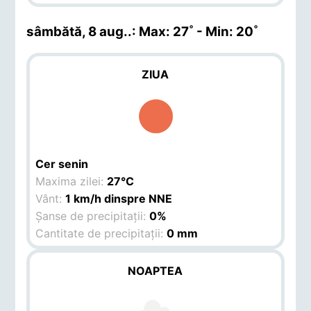
sâmbătă, 8 aug.
.: Max: 27˚ - Min: 20˚
ZIUA
Cer senin
Maxima zilei:
27°C
Vânt:
1 km/h dinspre NNE
Șanse de precipitații:
0%
Cantitate de precipitații:
0 mm
NOAPTEA