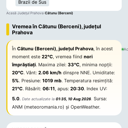
Brazii de Sus
Acasă
›
Județul Prahova
›
Cătunu (Berceni)
Vremea în Cătunu (Berceni), județul
Prahova
În
Cătunu (Berceni), județul Prahova
, în acest
Ac
moment este
22°C
, vremea fiind
nori
împrăștiați
. Maxima zilei:
33°C
, minima nopții:
20°C
. Vânt:
2.06 km/h
dinspre NNE. Umiditate:
5%
. Presiune:
1019 mb
. Temperatura resimțită:
21°C
. Răsărit:
06:11
, apus:
20:30
. Index UV:
5.0
.
Sursa:
Date actualizate la
01:35, 10 Aug 2026
.
ANM (meteoromania.ro) și OpenWeather.