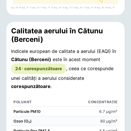
10 aug., 03
10 aug., 15
11 aug., 03
11 aug., 15
12 aug., 03
12 aug., 15
13 aug., 03
13 aug., 15
14 aug., 03
14 aug., 15
Calitatea aerului în Cătunu
(Berceni)
Indicele european de calitate a aerului (EAQI) în
Cătunu (Berceni)
este în acest moment
, ceea ce corespunde
24 · corespunzătoare
unei calități a aerului considerate
corespunzătoare
.
POLUANT
CONCENTRAȚIE
Concentrații de poluanți în aerul din Cătunu (Berceni)
Particule PM10
6.7 μg/m³
Ozon (O₃)
60 μg/m³
Particule fine PM2.5
4.5 μg/m³