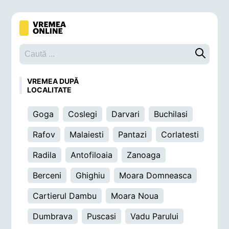
Caută o 
VREMEA DUPĂ
LOCALITATE
Goga
Coslegi
Darvari
Buchilasi
Rafov
Malaiesti
Pantazi
Corlatesti
Radila
Antofiloaia
Zanoaga
Berceni
Ghighiu
Moara Domneasca
Cartierul Dambu
Moara Noua
Dumbrava
Puscasi
Vadu Parului