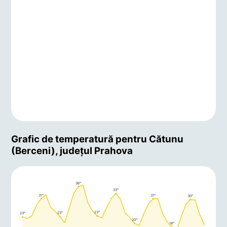
Grafic de temperatură pentru Cătunu
(Berceni), județul Prahova
36°
33°
31°
31°
30°
23°
23°
23°
20°
18°