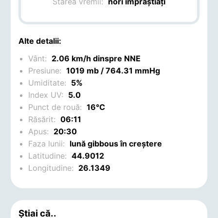
Starea vremii:
nori împrăștiați
Alte detalii:
Vânt:
2.06 km/h dinspre NNE
Presiune:
1019 mb / 764.31 mmHg
Umiditate:
5%
Index UV:
5.0
Punct de rouă:
16°C
Răsărit:
06:11
Apus:
20:30
Faza lunii:
lună gibbous în creștere
Latitudine:
44.9012
Longitudine:
26.1349
Știai că..