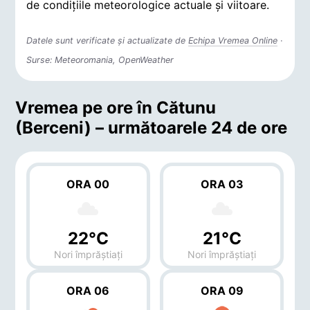
de condițiile meteorologice actuale și viitoare.
Datele sunt verificate și actualizate de
Echipa Vremea Online
·
Surse: Meteoromania, OpenWeather
Vremea pe ore în Cătunu
(Berceni) – următoarele 24 de ore
ORA 00
ORA 03
22°C
21°C
Nori împrăștiați
Nori împrăștiați
ORA 06
ORA 09