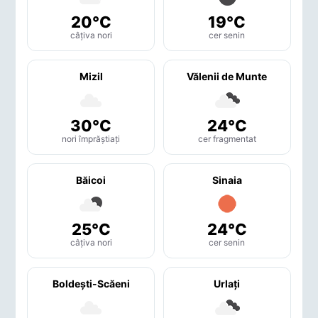
20°C
19°C
câțiva nori
cer senin
Mizil
Vălenii de Munte
30°C
24°C
nori împrăștiați
cer fragmentat
Băicoi
Sinaia
25°C
24°C
câțiva nori
cer senin
Boldeşti-Scăeni
Urlaţi