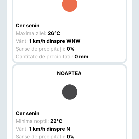
Cer senin
Maxima zilei:
26°C
Vânt:
1 km/h dinspre WNW
Șanse de precipitații:
0%
Cantitate de precipitații:
0 mm
NOAPTEA
Cer senin
Minima nopții:
22°C
Vânt:
1 km/h dinspre N
Șanse de precipitații:
0%