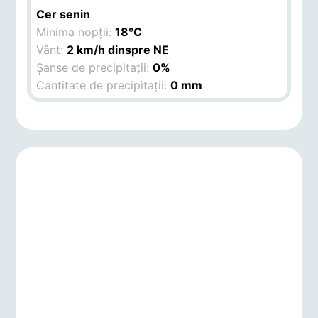
Cer senin
Minima nopții:
18°C
Vânt:
2 km/h dinspre NE
Șanse de precipitații:
0%
Cantitate de precipitații:
0 mm