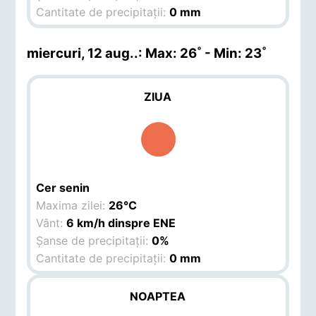
Cantitate de precipitații:
0 mm
miercuri, 12 aug.
.: Max: 26˚ - Min: 23˚
ZIUA
Cer senin
Maxima zilei:
26°C
Vânt:
6 km/h dinspre ENE
Șanse de precipitații:
0%
Cantitate de precipitații:
0 mm
NOAPTEA