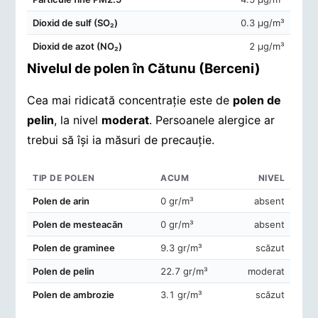
Dioxid de sulf (SO₂)
0.3 μg/m³
Dioxid de azot (NO₂)
2 μg/m³
Nivelul de polen în Cătunu (Berceni)
Cea mai ridicată concentrație este de
polen de
pelin
, la nivel
moderat
. Persoanele alergice ar
trebui să își ia măsuri de precauție.
TIP DE POLEN
ACUM
NIVEL
Concentrații de polen în aerul din Cătunu (Berceni)
Polen de arin
0 gr/m³
absent
Polen de mesteacăn
0 gr/m³
absent
Polen de graminee
9.3 gr/m³
scăzut
Polen de pelin
22.7 gr/m³
moderat
Polen de ambrozie
3.1 gr/m³
scăzut