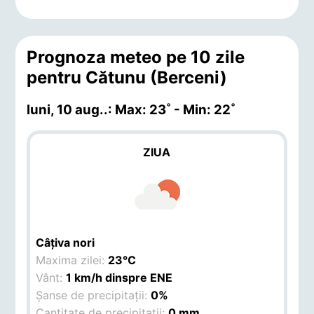
Prognoza meteo pe 10 zile
pentru Cătunu (Berceni)
luni, 10 aug.
.: Max: 23˚ - Min: 22˚
ZIUA
Câțiva nori
Maxima zilei:
23°C
Vânt:
1 km/h dinspre ENE
Șanse de precipitații:
0%
Cantitate de precipitații:
0 mm