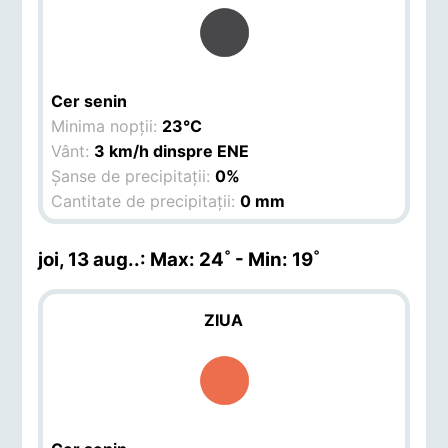
Cer senin
Minima nopții:
23°C
Vânt:
3 km/h dinspre ENE
Șanse de precipitații:
0%
Cantitate de precipitații:
0 mm
joi, 13 aug.
.: Max: 24˚ - Min: 19˚
ZIUA