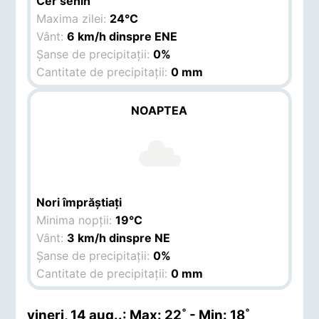
Cer senin
Maxima zilei:
24°C
Vânt:
6 km/h dinspre ENE
Șanse de precipitații:
0%
Cantitate de precipitații:
0 mm
NOAPTEA
Nori împrăștiați
Minima nopții:
19°C
Vânt:
3 km/h dinspre NE
Șanse de precipitații:
0%
Cantitate de precipitații:
0 mm
vineri, 14 aug.
.: Max: 22˚ - Min: 18˚