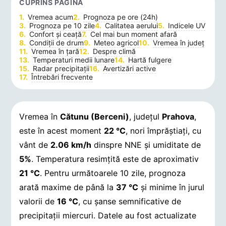
CUPRINS PAGINĂ
Vremea acum
Prognoza pe ore (24h)
Prognoza pe 10 zile
Calitatea aerului
Indicele UV
Confort și ceață
Cel mai bun moment afară
Condiții de drum
Meteo agricol
Vremea în județ
Vremea în țară
Despre climă
Temperaturi medii lunare
Hartă fulgere
Radar precipitații
Avertizări active
Întrebări frecvente
Vremea în
Cătunu (Berceni)
, județul
Prahova
,
este în acest moment
22 °C
, nori împrăștiați, cu
vânt de
2.06 km/h
dinspre NNE și umiditate de
5%
. Temperatura resimțită este de aproximativ
21 °C
. Pentru următoarele 10 zile, prognoza
arată maxime de până la
37 °C
și minime în jurul
valorii de
16 °C
, cu șanse semnificative de
precipitații miercuri.
Datele au fost actualizate