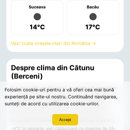
Suceava
Bacău
14°C
17°C
Vezi toate orașele mari din România →
Despre clima din Cătunu
(Berceni)
În județul Cătunu (Berceni), localitatea Prahova face
Folosim cookie-uri pentru a vă oferi cea mai bună
parte din Muntenia, o zonă cu o climă bine definită,
experiență pe site-ul nostru. Continuând navigarea,
sunteți de acord cu utilizarea cookie-urilor.
influențată de factori geografici și de circulația
maselor de aer. Clima din Cătunu (Berceni) este
temperat-continentală: ierni cu medii de -2 până la
Accept
-4°C în ianuarie, veri călduroase cu maxime de 28–