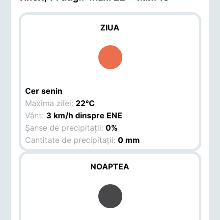
ZIUA
Cer senin
Maxima zilei:
22°C
Vânt:
3 km/h dinspre ENE
Șanse de precipitații:
0%
Cantitate de precipitații:
0 mm
NOAPTEA