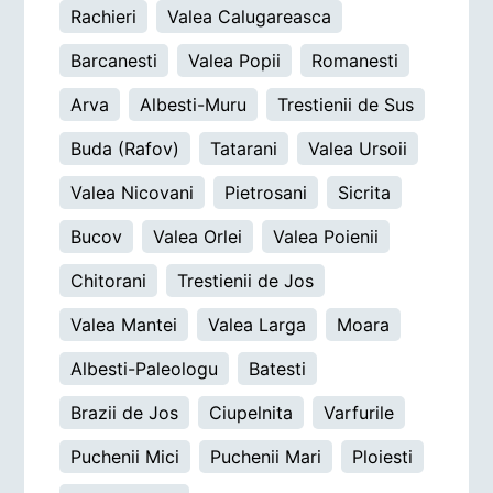
Rachieri
Valea Calugareasca
Barcanesti
Valea Popii
Romanesti
Arva
Albesti-Muru
Trestienii de Sus
Buda (Rafov)
Tatarani
Valea Ursoii
Valea Nicovani
Pietrosani
Sicrita
Bucov
Valea Orlei
Valea Poienii
Chitorani
Trestienii de Jos
Valea Mantei
Valea Larga
Moara
Albesti-Paleologu
Batesti
Brazii de Jos
Ciupelnita
Varfurile
Puchenii Mici
Puchenii Mari
Ploiesti