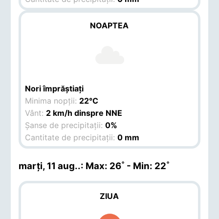
NOAPTEA
Nori împrăștiați
Minima nopții:
22°C
Vânt:
2 km/h dinspre NNE
Șanse de precipitații:
0%
Cantitate de precipitații:
0 mm
marți, 11 aug.
.: Max: 26˚ - Min: 22˚
ZIUA