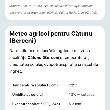
următoarele 24 de ore. Nu înlocuiește informațiile oficiale
despre starea drumurilor (CNAIR, Poliția Rutieră, InfoTrafic).
Meteo agricol pentru Cătunu
(Berceni)
Date utile pentru lucrările agricole din zona
localității
Cătunu (Berceni)
: temperatura și
umiditatea solului, evapotranspirația și riscul de
îngheț.
Indicatori agro-meteorologici pentru Cătunu (Berceni)
Temperatura solului (6 cm)
23°C
Umiditatea solului
13% — sol uscat
Evapotranspirație (ET₀, 24h)
5.3 mm