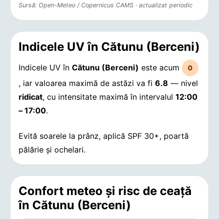
Sursă: Open-Meteo / Copernicus CAMS · actualizat periodic
Indicele UV în Cătunu (Berceni)
Indicele UV în
Cătunu (Berceni)
este acum
0
, iar valoarea maximă de astăzi va fi
6.8
— nivel
ridicat
, cu intensitate maximă în intervalul
12:00
– 17:00
.
Evită soarele la prânz, aplică SPF 30+, poartă
pălărie și ochelari.
Confort meteo și risc de ceață
în Cătunu (Berceni)