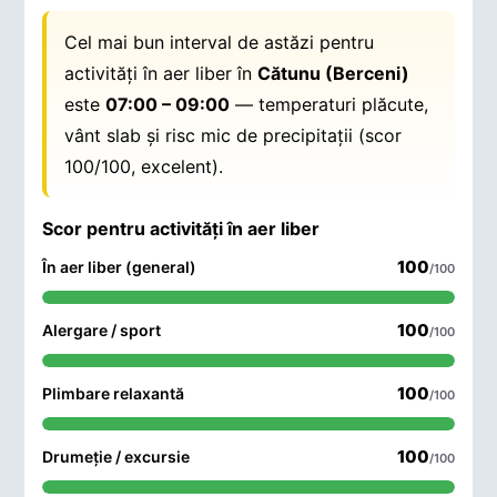
Cel mai bun interval de astăzi pentru
activități în aer liber în
Cătunu (Berceni)
este
07:00 – 09:00
— temperaturi plăcute,
vânt slab și risc mic de precipitații (scor
100/100, excelent).
Scor pentru activități în aer liber
100
În aer liber (general)
/100
100
Alergare / sport
/100
100
Plimbare relaxantă
/100
100
Drumeție / excursie
/100