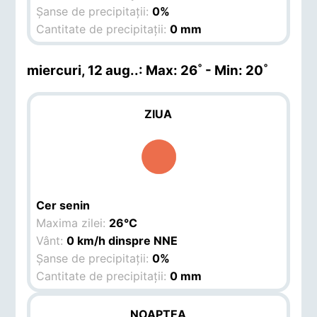
Șanse de precipitații:
0%
Cantitate de precipitații:
0 mm
miercuri, 12 aug.
.: Max: 26˚ - Min: 20˚
ZIUA
Cer senin
Maxima zilei:
26°C
Vânt:
0 km/h dinspre NNE
Șanse de precipitații:
0%
Cantitate de precipitații:
0 mm
NOAPTEA