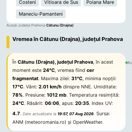
Costeni
Vitioara de Sus
Poiana Mare
Maneciu-Pamanteni
Acasă
›
Județul Prahova
›
Cătunu (Drajna)
Vremea în Cătunu (Drajna), județul Prahova
În
Cătunu (Drajna), județul Prahova
, în acest
Ac
moment este
24°C
, vremea fiind
cer
fragmentat
. Maxima zilei:
31°C
, minima nopții:
17°C
. Vânt:
2.01 km/h
dinspre NNE. Umiditate:
78%
. Presiune:
1012 mb
. Temperatura resimțită:
24°C
. Răsărit:
06:06
, apus:
20:35
. Index UV:
4.7
.
Sursa:
Date actualizate la
19:57, 07 Aug 2026
.
ANM (meteoromania.ro) și OpenWeather.