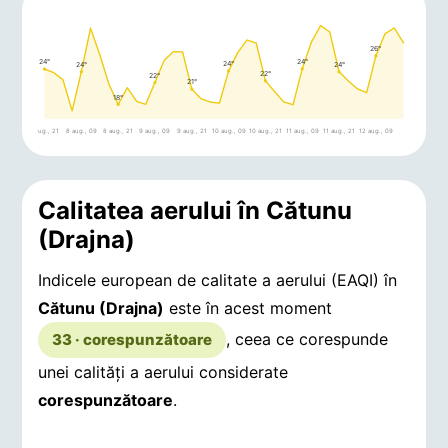
26°
24°
24°
24°
24°
24°
22°
22°
21°
18°
7 aug., 21
8 aug., 09
8 aug., 21
9 aug., 09
9 aug., 21
10 aug., 09
10 aug., 21
11 aug., 09
11 aug., 21
12 aug., 09
Calitatea aerului în Cătunu
(Drajna)
Indicele european de calitate a aerului (EAQI) în
Cătunu (Drajna)
este în acest moment
, ceea ce corespunde
33 · corespunzătoare
unei calități a aerului considerate
corespunzătoare
.