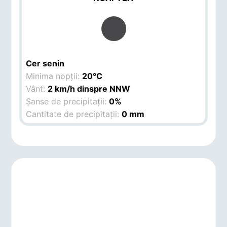
Cer senin
Minima nopții:
20°C
Vânt:
2 km/h dinspre NNW
Șanse de precipitații:
0%
Cantitate de precipitații:
0 mm