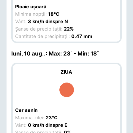
Ploaie ușoară
Minima nopții:
18°C
Vânt:
3 km/h dinspre N
Șanse de precipitații:
22%
Cantitate de precipitații:
0.47 mm
luni, 10 aug.
.: Max: 23˚ - Min: 18˚
ZIUA
Cer senin
Maxima zilei:
23°C
Vânt:
0 km/h dinspre E
Șanse de precipitații:
0%