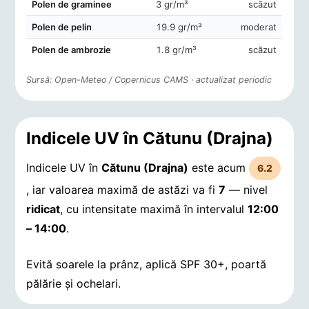
Polen de graminee
3 gr/m³
scăzut
Polen de pelin
19.9 gr/m³
moderat
Polen de ambrozie
1.8 gr/m³
scăzut
Sursă: Open-Meteo / Copernicus CAMS · actualizat periodic
Indicele UV în Cătunu (Drajna)
Indicele UV în
Cătunu (Drajna)
este acum
6.2
, iar valoarea maximă de astăzi va fi
7
— nivel
ridicat
, cu intensitate maximă în intervalul
12:00
– 14:00
.
Evită soarele la prânz, aplică SPF 30+, poartă
pălărie și ochelari.