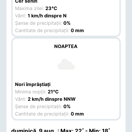
Cer senin
Maxima zilei:
23°C
Vânt:
1 km/h dinspre N
Șanse de precipitații:
0%
Cantitate de precipitații:
0 mm
NOAPTEA
Nori împrăștiați
Minima nopții:
21°C
Vânt:
2 km/h dinspre NNW
Șanse de precipitații:
0%
Cantitate de precipitații:
0 mm
duminică, 9 aug.
.: Max: 22˚ - Min: 18˚