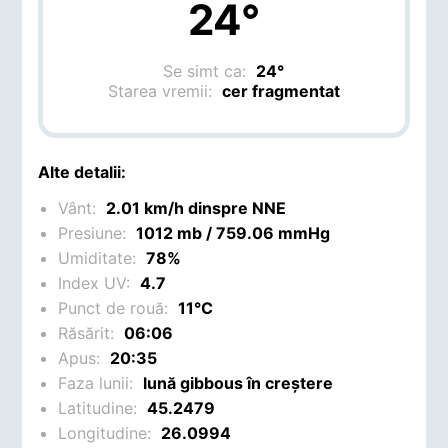
24°
Se simt ca:
24°
Starea vremii:
cer fragmentat
Alte detalii:
Vânt:
2.01 km/h dinspre NNE
Presiune:
1012 mb / 759.06 mmHg
Umiditate:
78%
Index UV:
4.7
Punct de rouă:
11°C
Răsărit:
06:06
Apus:
20:35
Faza lunii:
lună gibbous în creștere
Latitudine:
45.2479
Longitudine:
26.0994