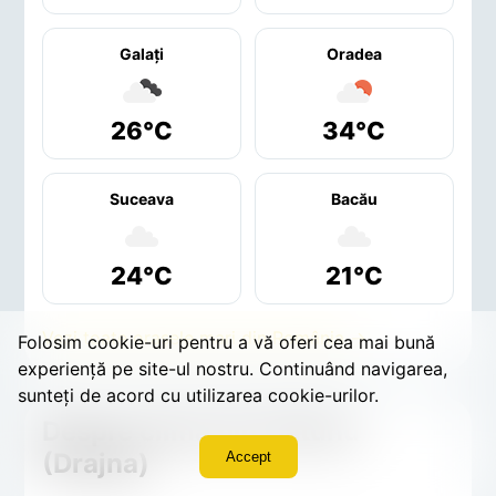
Galaţi
Oradea
26°C
34°C
Suceava
Bacău
24°C
21°C
Vezi toate orașele mari din România →
Folosim cookie-uri pentru a vă oferi cea mai bună
experiență pe site-ul nostru. Continuând navigarea,
sunteți de acord cu utilizarea cookie-urilor.
Despre clima din Cătunu
(Drajna)
Accept