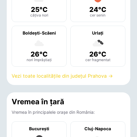
25°C
24°C
câțiva nori
cer senin
Boldeşti-Scăeni
Urlaţi
26°C
26°C
nori împrăștiați
cer fragmentat
Vezi toate localitățile din județul Prahova →
Vremea în țară
Vremea în principalele orașe din România:
București
Cluj-Napoca