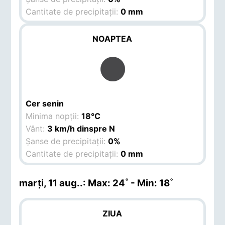
Cantitate de precipitații:
0 mm
NOAPTEA
Cer senin
Minima nopții:
18°C
Vânt:
3 km/h dinspre N
Șanse de precipitații:
0%
Cantitate de precipitații:
0 mm
marți, 11 aug.
.: Max: 24˚ - Min: 18˚
ZIUA