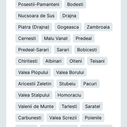
Posestii-Pamanteni
Bodesti
Nucsoara de Sus
Drajna
Piatra (Drajna)
Gogeasca
Zambroaia
Cernesti
Malu Vanat
Predeal
Predeal-Sarari
Sarari
Bobicesti
Chiritesti
Albinari
Olteni
Teisani
Valea Plopului
Valea Borului
Aricestii Zeletin
Stubeiu
Pacuri
Valea Stalpului
Homoraciu
Valenii de Munte
Tarlesti
Saratel
Carbunesti
Valea Screzii
Poienile