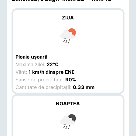
ZIUA
Ploaie ușoară
Maxima zilei:
22°C
Vânt:
1 km/h dinspre ENE
Șanse de precipitații:
90%
Cantitate de precipitații:
0.33 mm
NOAPTEA