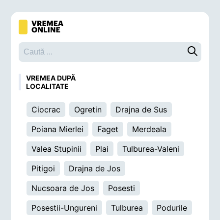
Caută o 
VREMEA DUPĂ
LOCALITATE
Ciocrac
Ogretin
Drajna de Sus
Poiana Mierlei
Faget
Merdeala
Valea Stupinii
Plai
Tulburea-Valeni
Pitigoi
Drajna de Jos
Nucsoara de Jos
Posesti
Posestii-Ungureni
Tulburea
Podurile