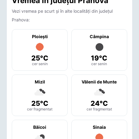
Vremea în județul Prahova
Vezi vremea pe scurt și în alte localități din județul
Prahova:
Ploieşti
Câmpina
25°C
19°C
cer senin
cer senin
Mizil
Vălenii de Munte
25°C
24°C
cer fragmentat
cer fragmentat
Băicoi
Sinaia