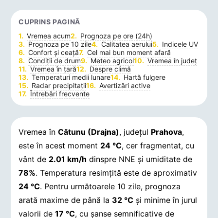
CUPRINS PAGINĂ
Vremea acum
Prognoza pe ore (24h)
Prognoza pe 10 zile
Calitatea aerului
Indicele UV
Confort și ceață
Cel mai bun moment afară
Condiții de drum
Meteo agricol
Vremea în județ
Vremea în țară
Despre climă
Temperaturi medii lunare
Hartă fulgere
Radar precipitații
Avertizări active
Întrebări frecvente
Vremea în
Cătunu (Drajna)
, județul
Prahova
,
este în acest moment
24 °C
, cer fragmentat, cu
vânt de
2.01 km/h
dinspre NNE și umiditate de
78%
. Temperatura resimțită este de aproximativ
24 °C
. Pentru următoarele 10 zile, prognoza
arată maxime de până la
32 °C
și minime în jurul
valorii de
17 °C
, cu șanse semnificative de