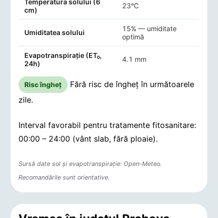
Temperatura solului (6
23°C
cm)
15% — umiditate
Umiditatea solului
optimă
Evapotranspirație (ET₀,
4.1 mm
24h)
Fără risc de îngheț în următoarele
Risc îngheț
zile.
Interval favorabil pentru tratamente fitosanitare:
00:00 – 24:00 (vânt slab, fără ploaie).
Sursă date sol și evapotranspirație: Open-Meteo.
Recomandările sunt orientative.