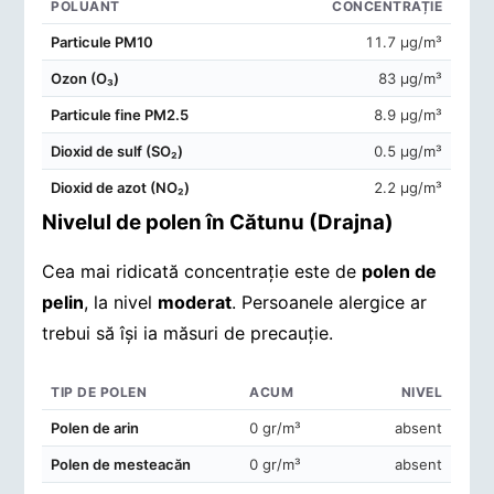
POLUANT
CONCENTRAȚIE
Concentrații de poluanți în aerul din Cătunu (Drajna)
Particule PM10
11.7 μg/m³
Ozon (O₃)
83 μg/m³
Particule fine PM2.5
8.9 μg/m³
Dioxid de sulf (SO₂)
0.5 μg/m³
Dioxid de azot (NO₂)
2.2 μg/m³
Nivelul de polen în Cătunu (Drajna)
Cea mai ridicată concentrație este de
polen de
pelin
, la nivel
moderat
. Persoanele alergice ar
trebui să își ia măsuri de precauție.
TIP DE POLEN
ACUM
NIVEL
Concentrații de polen în aerul din Cătunu (Drajna)
Polen de arin
0 gr/m³
absent
Polen de mesteacăn
0 gr/m³
absent