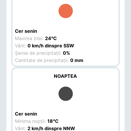
Cer senin
Maxima zilei:
24°C
Vânt:
0 km/h dinspre SSW
Șanse de precipitații:
0%
Cantitate de precipitații:
0 mm
NOAPTEA
Cer senin
Minima nopții:
18°C
Vânt:
2 km/h dinspre NNW