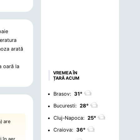
oaie
eratura
noza arată
a oară la
VREMEA ÎN
ȚARĂ ACUM
Brasov:
31°
Bucuresti:
28°
Cluj-Napoca:
25°
) are
Craiova:
36°
i în aer