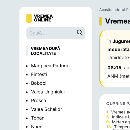
Acasă
›
Județul P
Vremea 
Caută o localitate
În
Juguren
VREMEA DUPĂ
moderată
LOCALITATE
Umiditate
Marginea Padurii
06:05
, a
Fintesti
ANM (mete
Boboci
Valea Unghiului
Prosca
CUPRINS P
Valea Scheilor
Vremea 
Indicele 
Tohani
Meteo agr
Naeni
Temperat