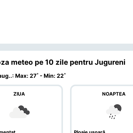
za meteo pe 10 zile pentru Jugureni
 aug.
.: Max: 27˚ - Min: 22˚
ZIUA
NOAPTEA
gmentat
Ploaie ușoară