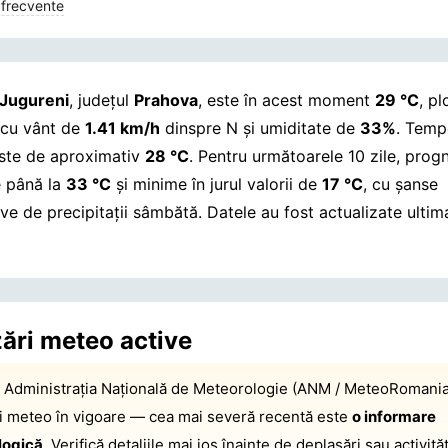
 frecvente
Jugureni
, județul
Prahova
, este în acest moment
29 °C
, pl
 cu vânt de
1.41 km/h
dinspre N și umiditate de
33%
. Temp
este de aproximativ
28 °C
. Pentru următoarele 10 zile, prog
 până la
33 °C
și minime în jurul valorii de
17 °C
, cu șanse
ive de precipitații sâmbătă.
Datele au fost actualizate ultim
zări meteo active
:
Administrația Națională de Meteorologie (ANM / MeteoRomania
ri meteo în vigoare — cea mai severă recentă este
o informare
logică
. Verifică detaliile mai jos înainte de deplasări sau activităț