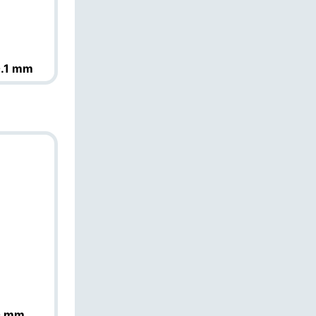
E
%
.1 mm
0 mm