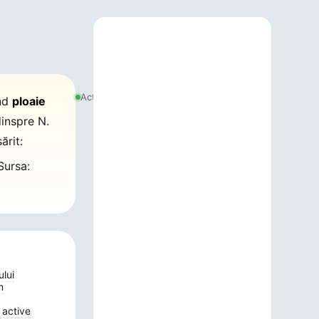
7
august
Actualizat:
ind
ploaie
2026,
16:37
inspre N.
ărit:
ursa:
ului
m
 active