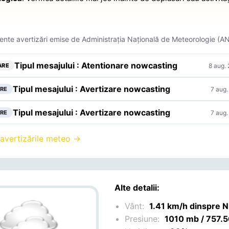
ente avertizări emise de Administrația Națională de Meteorologie (A
Tipul mesajului : Atentionare nowcasting
8 aug.
ARE
Tipul mesajului : Avertizare nowcasting
7 aug.
RE
Tipul mesajului : Avertizare nowcasting
7 aug.
RE
 avertizările meteo →
Alte detalii:
Vânt:
1.41 km/h dinspre N
Presiune:
1010 mb / 757