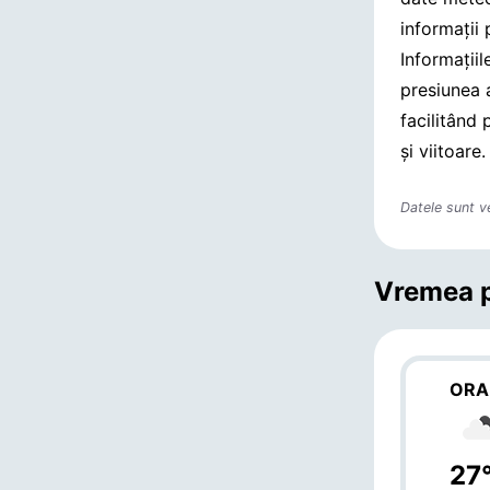
informații
Informații
presiunea 
facilitând 
și viitoare.
Datele sunt v
Vremea p
ORA
27