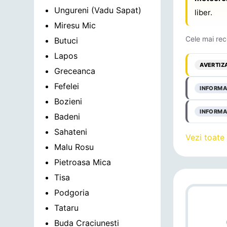
Ungureni (Vadu Sapat)
liber.
Miresu Mic
Cele mai rec
Butuci
Lapos
AVERTIZ
Greceanca
Fefelei
INFORMA
Bozieni
INFORMA
Badeni
Sahateni
Vezi toate
Malu Rosu
Pietroasa Mica
Tisa
Podgoria
Tataru
Buda Craciunesti