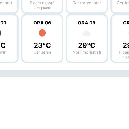
mentat
Ploaie ușoară
Cer fragmentat
Cer f
20% ploaie
 03
ORA 06
ORA 09
OR
°C
23°C
29°C
2
enin
Cer senin
Nori împrăștiați
Ploai
20%