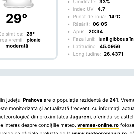
Umiditate:
33%
Index UV:
4.7
29°
Punct de rouă:
14°C
Răsărit:
06:05
Apus:
20:34
Se simt ca:
28°
Faza lunii:
lună gibbous în
rea vremii:
ploaie
moderată
Latitudine:
45.0956
Longitudine:
26.4371
in județul
Prahova
are o populație rezidentă de
241
. Vrem
ste monitorizată și actualizată frecvent, cu informații actua
meteorologică din proximitatea
Jugureni
, oferindu-se astfe
de interes despre condițiile meteo.
vremea-online.ro
folose
rologice oficiale preluate de la
www.meteoromania.ro
, c