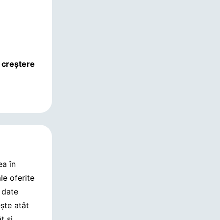
 creștere
ea în
le oferite
l date
ște atât
ât și