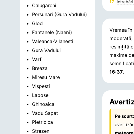
Întrebări
Calugareni
Persunari (Gura Vadului)
Glod
Vremea în
Fantanele (Naeni)
moderată,
Valeanca-Vilanesti
resimțită 
Gura Vadului
maxime de
Varf
semnificat
Breaza
16:37
.
Miresu Mare
Vispesti
Laposel
Averti
Ghinoaica
Vadu Sapat
Pe scurt
Pietricica
avertiză
Strezeni
meteoro