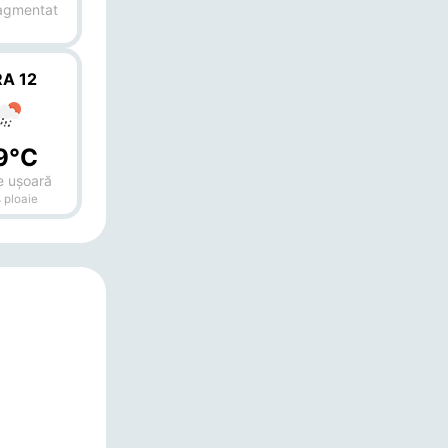
ragmentat
A 12
9°C
e ușoară
 ploaie