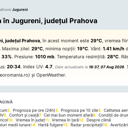
rahova
›
Jugureni
în Jugureni, județul Prahova
i, județul Prahova
, în acest moment este
29°C
, vremea fi
. Maxima zilei:
29°C
, minima nopții:
19°C
. Vânt:
1.41 km/h
d
:
33%
. Presiune:
1010 mb
. Temperatura resimțită:
28°C
. Răs
pus:
20:34
. Index UV:
4.7
.
S
Date actualizate la
16:37, 07 Aug 2026
.
oromania.ro) și OpenWeather.
AGINĂ
acum
Prognoza pe ore (24h)
Prognoza pe 10 zile
Calitatea aer
UV
Confort și ceață
Cel mai bun moment afară
Condiții de dru
icol
Vremea în județ
Vremea în țară
Despre climă
uri medii lunare
Hartă fulgere
Radar precipitații
Avertizări