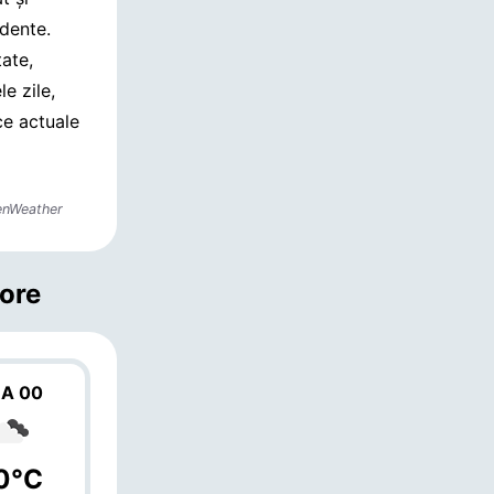
ndente.
ate,
e zile,
ice actuale
enWeather
 ore
A 00
0°C