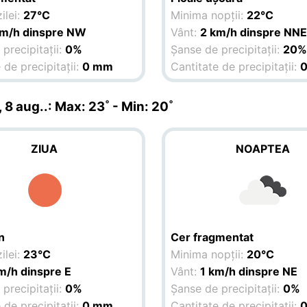
ilei:
27°C
Minima nopții:
22°C
km/h dinspre NW
Vânt:
2 km/h dinspre NN
precipitații:
0%
Șanse de precipitații:
20
 de precipitații:
0 mm
Cantitate de precipitații:
0
 8 aug.
.: Max: 23˚ - Min: 20˚
ZIUA
NOAPTEA
n
Cer fragmentat
ilei:
23°C
Minima nopții:
20°C
m/h dinspre E
Vânt:
1 km/h dinspre NE
precipitații:
0%
Șanse de precipitații:
0%
 de precipitații:
0 mm
Cantitate de precipitații: