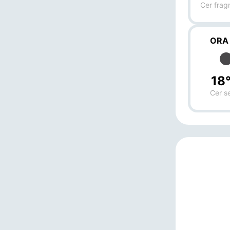
Cer frag
ORA
18
Cer s