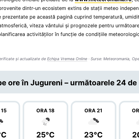
 provenite dintr-un ecosistem extins de stații meteo indepe
le prezentate pe această pagină cuprind temperatură, umidit
atmosferică, viteza vântului și prognozele pentru următoarel
planificarea activităților în funcție de condițiile meteorolog
erificate și actualizate de
Echipa Vremea Online
· Surse: Meteoromania, Op
e ore în Jugureni – următoarele 24 de
 15
ORA 18
ORA 21
OR
°C
25°C
23°C
2