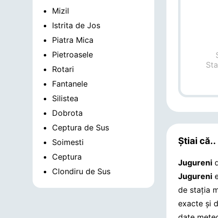
Mizil
Istrita de Jos
Piatra Mica
Pietroasele
Sta
Rotari
Fantanele
Silistea
Dobrota
Ceptura de Sus
Știai că..
Soimesti
Ceptura
Jugureni
d
Clondiru de Sus
Jugureni
e
de stația 
exacte și 
date meteo