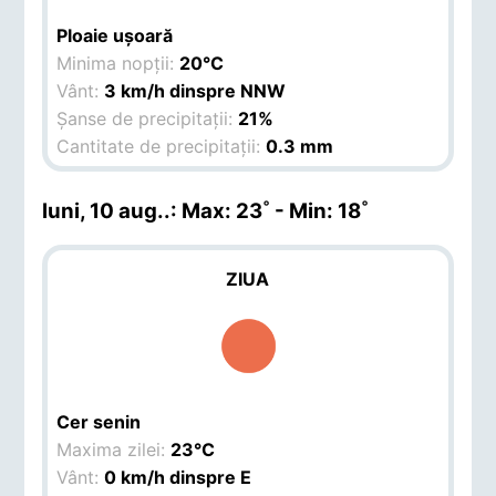
Ploaie ușoară
Minima nopții:
20°C
Vânt:
3 km/h dinspre NNW
Șanse de precipitații:
21%
Cantitate de precipitații:
0.3 mm
luni, 10 aug.
.: Max: 23˚ - Min: 18˚
ZIUA
Cer senin
Maxima zilei:
23°C
Vânt:
0 km/h dinspre E