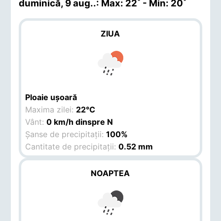
duminică, 9 aug.
.: Max: 22˚ - Min: 20˚
ZIUA
Ploaie ușoară
Maxima zilei:
22°C
Vânt:
0 km/h dinspre N
Șanse de precipitații:
100%
Cantitate de precipitații:
0.52 mm
NOAPTEA