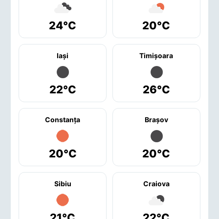
24°C
20°C
Iaşi
Timişoara
22°C
26°C
Constanţa
Braşov
20°C
20°C
Sibiu
Craiova
21°C
22°C