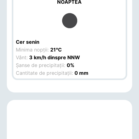
NOAPTEA
Cer senin
Minima nopții:
21°C
Vânt:
3 km/h dinspre NNW
Șanse de precipitații:
0%
Cantitate de precipitații:
0 mm