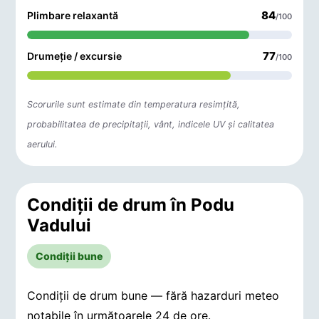
84
Plimbare relaxantă
/100
77
Drumeție / excursie
/100
Scorurile sunt estimate din temperatura resimțită,
probabilitatea de precipitații, vânt, indicele UV și calitatea
aerului.
Condiții de drum în Podu
Vadului
Condiții bune
Condiții de drum bune — fără hazarduri meteo
notabile în următoarele 24 de ore.