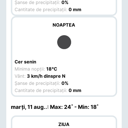
Șanse de precipitații:
0%
Cantitate de precipitații:
0 mm
NOAPTEA
Cer senin
Minima nopții:
18°C
Vânt:
3 km/h dinspre N
Șanse de precipitații:
0%
Cantitate de precipitații:
0 mm
marți, 11 aug.
.: Max: 24˚ - Min: 18˚
ZIUA