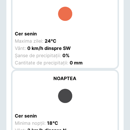
Cer senin
Maxima zilei:
24°C
Vânt:
0 km/h dinspre SW
Șanse de precipitații:
0%
Cantitate de precipitații:
0 mm
NOAPTEA
Cer senin
Minima nopții:
18°C