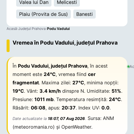
Valea lui Dan
Melicesti
Plaiu (Provita de Sus)
Banesti
Acasă
›
Județul Prahova
›
Podu Vadului
Vremea în Podu Vadului, județul Prahova
În
Podu Vadului, județul Prahova
, în acest
Ac
moment este
24°C
, vremea fiind
cer
fragmentat
. Maxima zilei:
27°C
, minima nopții:
19°C
. Vânt:
3.4 km/h
dinspre N. Umiditate:
51%
.
Presiune:
1011 mb
. Temperatura resimțită:
24°C
.
Răsărit:
06:08
, apus:
20:37
. Index UV:
0.0
.
Sursa: ANM
Date actualizate la
18:07, 07 Aug 2026
.
(meteoromania.ro) și OpenWeather.