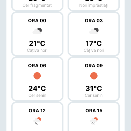
Cer fragmentat
Nori împrăștiați
ORA 00
ORA 03
21°C
17°C
Câțiva nori
Câțiva nori
ORA 06
ORA 09
24°C
31°C
Cer senin
Cer senin
ORA 12
ORA 15