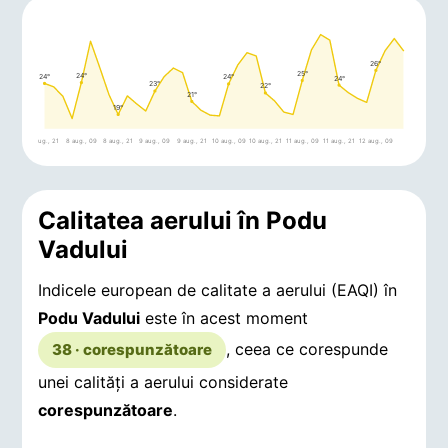
26°
25°
24°
24°
24°
24°
23°
22°
21°
19°
7 aug., 21
8 aug., 09
8 aug., 21
9 aug., 09
9 aug., 21
10 aug., 09
10 aug., 21
11 aug., 09
11 aug., 21
12 aug., 09
Calitatea aerului în Podu
Vadului
Indicele european de calitate a aerului (EAQI) în
Podu Vadului
este în acest moment
, ceea ce corespunde
38 · corespunzătoare
unei calități a aerului considerate
corespunzătoare
.