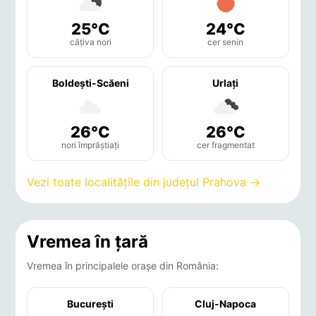
25°C
24°C
câțiva nori
cer senin
Boldeşti-Scăeni
Urlaţi
26°C
26°C
nori împrăștiați
cer fragmentat
Vezi toate localitățile din județul Prahova →
Vremea în țară
Vremea în principalele orașe din România:
București
Cluj-Napoca