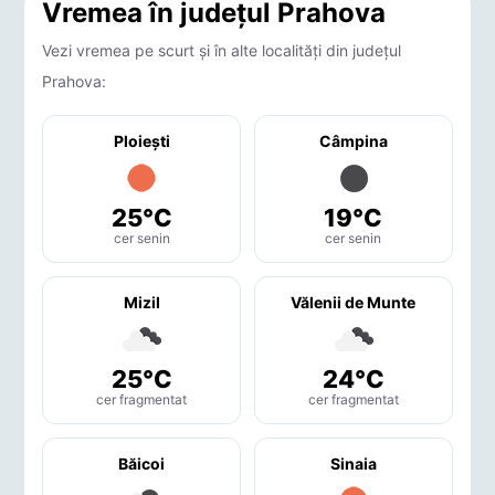
Vremea în județul Prahova
Vezi vremea pe scurt și în alte localități din județul
Prahova:
Ploieşti
Câmpina
25°C
19°C
cer senin
cer senin
Mizil
Vălenii de Munte
25°C
24°C
cer fragmentat
cer fragmentat
Băicoi
Sinaia