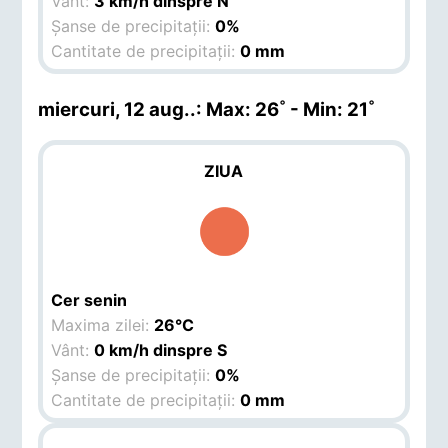
Vânt:
3 km/h dinspre N
Șanse de precipitații:
0%
Cantitate de precipitații:
0 mm
miercuri, 12 aug.
.: Max: 26˚ - Min: 21˚
ZIUA
Cer senin
Maxima zilei:
26°C
Vânt:
0 km/h dinspre S
Șanse de precipitații:
0%
Cantitate de precipitații:
0 mm