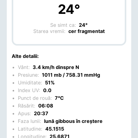
24°
Se simt ca:
24°
Starea vremii:
cer fragmentat
Alte detalii:
Vânt:
3.4 km/h dinspre N
Presiune:
1011 mb / 758.31 mmHg
Umiditate:
51%
Index UV:
0.0
Punct de rouă:
7°C
Răsărit:
06:08
Apus:
20:37
Faza lunii:
lună gibbous în creștere
Latitudine:
45.1515
Longitudine:
25.6871