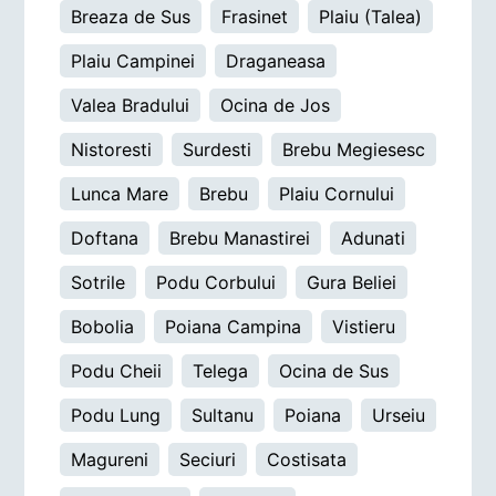
Breaza de Sus
Frasinet
Plaiu (Talea)
Plaiu Campinei
Draganeasa
Valea Bradului
Ocina de Jos
Nistoresti
Surdesti
Brebu Megiesesc
Lunca Mare
Brebu
Plaiu Cornului
Doftana
Brebu Manastirei
Adunati
Sotrile
Podu Corbului
Gura Beliei
Bobolia
Poiana Campina
Vistieru
Podu Cheii
Telega
Ocina de Sus
Podu Lung
Sultanu
Poiana
Urseiu
Magureni
Seciuri
Costisata