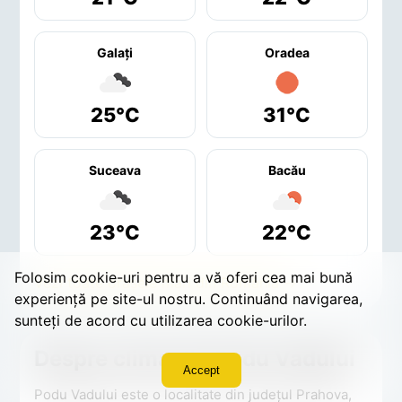
Galaţi
Oradea
25°C
31°C
Suceava
Bacău
23°C
22°C
Folosim cookie-uri pentru a vă oferi cea mai bună
Vezi toate orașele mari din România →
experiență pe site-ul nostru. Continuând navigarea,
sunteți de acord cu utilizarea cookie-urilor.
Despre clima din Podu Vadului
Accept
Podu Vadului este o localitate din județul Prahova,