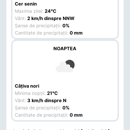
Cer senin
Maxima zilei:
24°C
Vânt:
2 km/h dinspre NNW
Șanse de precipitații:
0%
Cantitate de precipitații:
0 mm
NOAPTEA
Câțiva nori
Minima nopții:
21°C
Vânt:
3 km/h dinspre N
Șanse de precipitații:
0%
Cantitate de precipitații:
0 mm