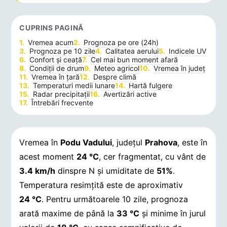
CUPRINS PAGINĂ
Vremea acum
Prognoza pe ore (24h)
Prognoza pe 10 zile
Calitatea aerului
Indicele UV
Confort și ceață
Cel mai bun moment afară
Condiții de drum
Meteo agricol
Vremea în județ
Vremea în țară
Despre climă
Temperaturi medii lunare
Hartă fulgere
Radar precipitații
Avertizări active
Întrebări frecvente
Vremea în
Podu Vadului
, județul
Prahova
, este în
acest moment
24 °C
, cer fragmentat, cu vânt de
3.4 km/h
dinspre N și umiditate de
51%
.
Temperatura resimțită este de aproximativ
24 °C
. Pentru următoarele 10 zile, prognoza
arată maxime de până la
33 °C
și minime în jurul