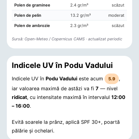
Polen de graminee
2.4 gr/m³
scăzut
Polen de pelin
13.2 gr/m³
moderat
Polen de ambrozie
2.3 gr/m³
scăzut
Sursă: Open-Meteo / Copernicus CAMS · actualizat periodic
Indicele UV în Podu Vadului
Indicele UV în
Podu Vadului
este acum
,
5.9
iar valoarea maximă de astăzi va fi
7
— nivel
ridicat
, cu intensitate maximă în intervalul
12:00
– 16:00
.
Evită soarele la prânz, aplică SPF 30+, poartă
pălărie și ochelari.