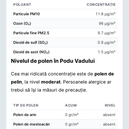
POLUANT
CONCENTRAȚIE
Concentrații de poluanți în aerul din Podu Vadului
Particule PM10
11.8 μg/m³
Ozon (O₃)
96 μg/m³
Particule fine PM2.5
9.7 μg/m³
Dioxid de sulf (SO₂)
0.9 μg/m³
Dioxid de azot (NO₂)
1.5 μg/m³
Nivelul de polen în Podu Vadului
Cea mai ridicată concentrație este de
polen de
pelin
, la nivel
moderat
. Persoanele alergice ar
trebui să își ia măsuri de precauție.
TIP DE POLEN
ACUM
NIVEL
Concentrații de polen în aerul din Podu Vadului
Polen de arin
0 gr/m³
absent
Polen de mesteacăn
0 gr/m³
absent