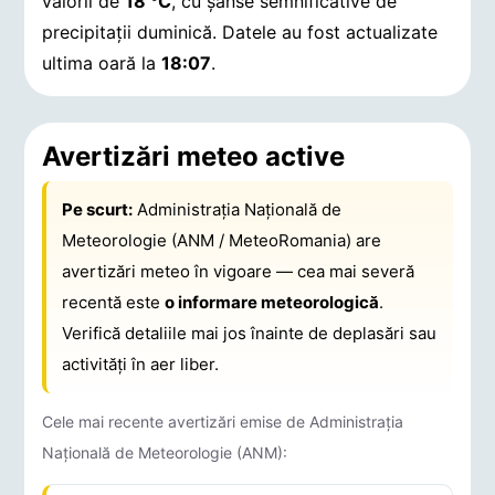
valorii de
18 °C
, cu șanse semnificative de
precipitații duminică.
Datele au fost actualizate
ultima oară la
18:07
.
Avertizări meteo active
Pe scurt:
Administrația Națională de
Meteorologie (ANM / MeteoRomania) are
avertizări meteo în vigoare — cea mai severă
recentă este
o informare meteorologică
.
Verifică detaliile mai jos înainte de deplasări sau
activități în aer liber.
Cele mai recente avertizări emise de Administrația
Națională de Meteorologie (ANM):