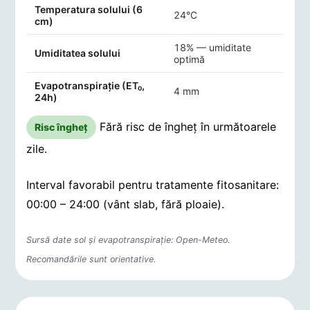
Indicatori agro-meteorologici pentru Podu Vadului
Temperatura solului (6
24°C
cm)
18% — umiditate
Umiditatea solului
optimă
Evapotranspirație (ET₀,
4 mm
24h)
Fără risc de îngheț în următoarele
Risc îngheț
zile.
Interval favorabil pentru tratamente fitosanitare:
00:00 – 24:00 (vânt slab, fără ploaie).
Sursă date sol și evapotranspirație: Open-Meteo.
Recomandările sunt orientative.