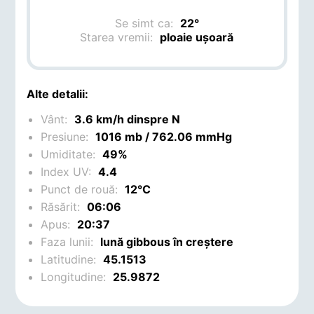
Se simt ca:
22°
Starea vremii:
ploaie ușoară
Alte detalii:
Vânt:
3.6 km/h dinspre N
Presiune:
1016 mb / 762.06 mmHg
Umiditate:
49%
Index UV:
4.4
Punct de rouă:
12°C
Răsărit:
06:06
Apus:
20:37
Faza lunii:
lună gibbous în creștere
Latitudine:
45.1513
Longitudine:
25.9872