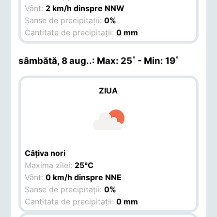
Vânt:
2 km/h dinspre NNW
Șanse de precipitații:
0%
Cantitate de precipitații:
0 mm
sâmbătă, 8 aug.
.: Max: 25˚ - Min: 19˚
ZIUA
Câțiva nori
Maxima zilei:
25°C
Vânt:
0 km/h dinspre NNE
Șanse de precipitații:
0%
Cantitate de precipitații:
0 mm