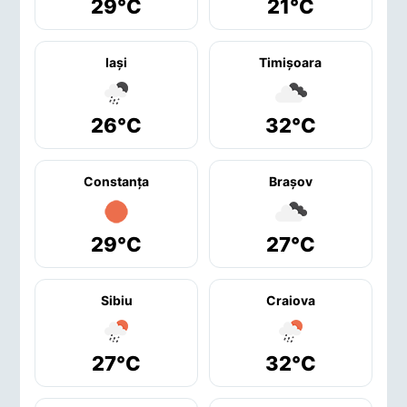
29°C
21°C
Iaşi
Timişoara
26°C
32°C
Constanţa
Braşov
29°C
27°C
Sibiu
Craiova
27°C
32°C