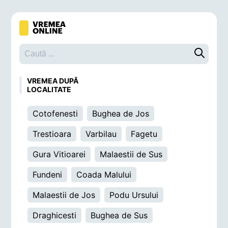
Caută o 
VREMEA DUPĂ
LOCALITATE
Cotofenesti
Bughea de Jos
Trestioara
Varbilau
Fagetu
Gura Vitioarei
Malaestii de Sus
Fundeni
Coada Malului
Malaestii de Jos
Podu Ursului
Draghicesti
Bughea de Sus