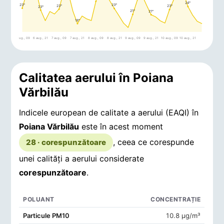
24°
23°
23°
23°
23°
23°
21°
21°
18°
6 aug., 09
6 aug., 21
7 aug., 09
7 aug., 21
8 aug., 09
8 aug., 21
9 aug., 09
9 aug., 21
10 aug., 09
10 aug., 21
Calitatea aerului în Poiana
Vărbilău
Indicele european de calitate a aerului (EAQI) în
Poiana Vărbilău
este în acest moment
, ceea ce corespunde
28 · corespunzătoare
unei calități a aerului considerate
corespunzătoare
.
POLUANT
CONCENTRAȚIE
Concentrații de poluanți în aerul din Poiana Vărbilău
Particule PM10
10.8 μg/m³