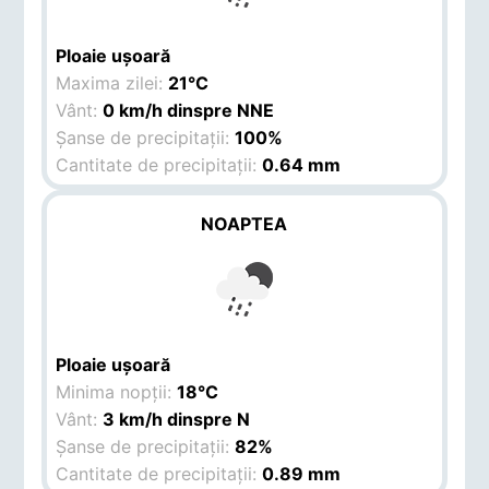
Ploaie ușoară
Maxima zilei:
21°C
Vânt:
0 km/h dinspre NNE
Șanse de precipitații:
100%
Cantitate de precipitații:
0.64 mm
NOAPTEA
Ploaie ușoară
Minima nopții:
18°C
Vânt:
3 km/h dinspre N
Șanse de precipitații:
82%
Cantitate de precipitații:
0.89 mm