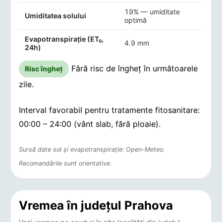
19% — umiditate
Umiditatea solului
optimă
Evapotranspirație (ET₀,
4.9 mm
24h)
Fără risc de îngheț în următoarele
Risc îngheț
zile.
Interval favorabil pentru tratamente fitosanitare:
00:00 – 24:00 (vânt slab, fără ploaie).
Sursă date sol și evapotranspirație: Open-Meteo.
Recomandările sunt orientative.
Vremea în județul Prahova