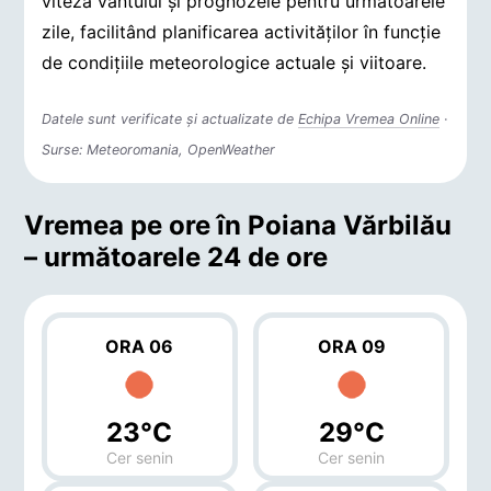
viteza vântului și prognozele pentru următoarele
zile, facilitând planificarea activităților în funcție
de condițiile meteorologice actuale și viitoare.
Datele sunt verificate și actualizate de
Echipa Vremea Online
·
Surse: Meteoromania, OpenWeather
Vremea pe ore în Poiana Vărbilău
– următoarele 24 de ore
ORA 06
ORA 09
23°C
29°C
Cer senin
Cer senin