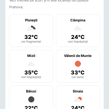
Vezi vremea pe scurt și în alte localități din județul
Prahova:
Ploieşti
Câmpina
32°C
24°C
cer fragmentat
nori împrăștiați
Mizil
Vălenii de Munte
35°C
33°C
nori împrăștiați
cer senin
Băicoi
Sinaia
22°C
24°C