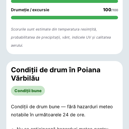
100
Drumeție / excursie
/100
Scorurile sunt estimate din temperatura resimțită,
probabilitatea de precipitații, vânt, indicele UV și calitatea
aerului.
Condiții de drum în Poiana
Vărbilău
Condiții bune
Condiții de drum bune — fără hazarduri meteo
notabile în următoarele 24 de ore.
Nu se anticipează hazarduri meteo pentru