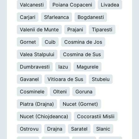
Valcanesti
Poiana Copaceni
Livadea
Carjari
Sfarleanca
Bogdanesti
Valenii de Munte
Prajani
Tiparesti
Gornet
Cuib
Cosmina de Jos
Valea Stalpului
Cosmina de Sus
Dumbravesti
Iazu
Magurele
Gavanel
Vitioara de Sus
Stubeiu
Cosminele
Olteni
Goruna
Piatra (Drajna)
Nucet (Gornet)
Nucet (Chiojdeanca)
Cocorastii Mislii
Ostrovu
Drajna
Saratel
Slanic