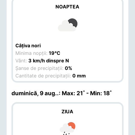
NOAPTEA
Câțiva nori
Minima nopții:
19°C
Vânt:
3 km/h dinspre N
Șanse de precipitații:
0%
Cantitate de precipitații:
0 mm
duminică, 9 aug.
.: Max: 21˚ - Min: 18˚
ZIUA