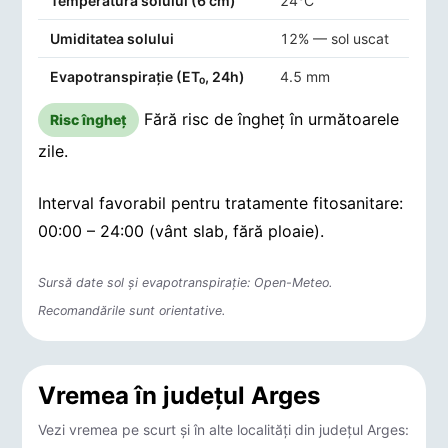
Temperatura solului (6 cm)
24°C
Umiditatea solului
12% — sol uscat
Evapotranspirație (ET₀, 24h)
4.5 mm
Fără risc de îngheț în următoarele
Risc îngheț
zile.
Interval favorabil pentru tratamente fitosanitare:
00:00 – 24:00 (vânt slab, fără ploaie).
Sursă date sol și evapotranspirație: Open-Meteo.
Recomandările sunt orientative.
Vremea în județul Arges
Vezi vremea pe scurt și în alte localități din județul Arges: