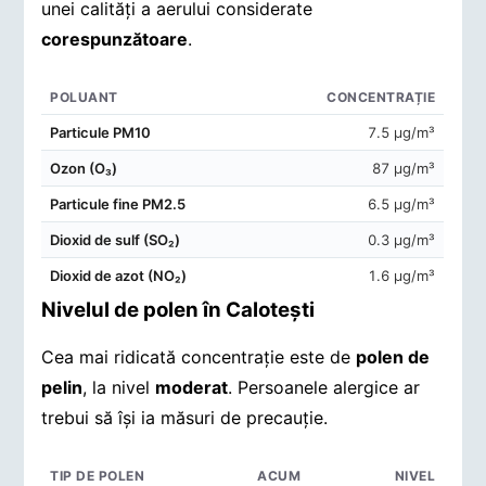
unei calități a aerului considerate
corespunzătoare
.
POLUANT
CONCENTRAȚIE
Concentrații de poluanți în aerul din Caloteşti
Particule PM10
7.5 μg/m³
Ozon (O₃)
87 μg/m³
Particule fine PM2.5
6.5 μg/m³
Dioxid de sulf (SO₂)
0.3 μg/m³
Dioxid de azot (NO₂)
1.6 μg/m³
Nivelul de polen în Caloteşti
Cea mai ridicată concentrație este de
polen de
pelin
, la nivel
moderat
. Persoanele alergice ar
trebui să își ia măsuri de precauție.
TIP DE POLEN
ACUM
NIVEL