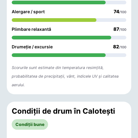
74
Alergare / sport
/100
87
Plimbare relaxantă
/100
82
Drumeție / excursie
/100
Scorurile sunt estimate din temperatura resimțită,
probabilitatea de precipitații, vânt, indicele UV și calitatea
aerului.
Condiții de drum în Caloteşti
Condiții bune