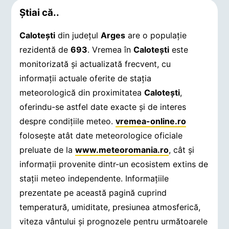
Știai că..
Caloteşti
din județul
Arges
are o populație
rezidentă de
693
. Vremea în
Caloteşti
este
monitorizată și actualizată frecvent, cu
informații actuale oferite de stația
meteorologică din proximitatea
Caloteşti
,
oferindu-se astfel date exacte și de interes
despre condițiile meteo.
vremea-online.ro
folosește atât date meteorologice oficiale
preluate de la
www.meteoromania.ro
, cât și
informații provenite dintr-un ecosistem extins de
stații meteo independente. Informațiile
prezentate pe această pagină cuprind
temperatură, umiditate, presiunea atmosferică,
viteza vântului și prognozele pentru următoarele