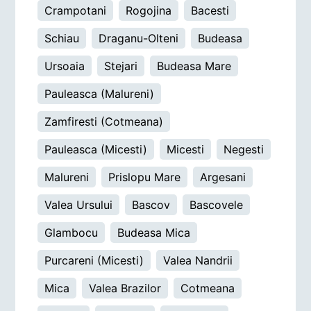
Crampotani
Rogojina
Bacesti
Schiau
Draganu-Olteni
Budeasa
Ursoaia
Stejari
Budeasa Mare
Pauleasca (Malureni)
Zamfiresti (Cotmeana)
Pauleasca (Micesti)
Micesti
Negesti
Malureni
Prislopu Mare
Argesani
Valea Ursului
Bascov
Bascovele
Glambocu
Budeasa Mica
Purcareni (Micesti)
Valea Nandrii
Mica
Valea Brazilor
Cotmeana