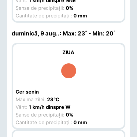
Vânt:
1 km/h dinspre NNE
Șanse de precipitații:
0%
Cantitate de precipitații:
0 mm
duminică, 9 aug.
.: Max: 23˚ - Min: 20˚
ZIUA
Cer senin
Maxima zilei:
23°C
Vânt:
1 km/h dinspre W
Șanse de precipitații:
0%
Cantitate de precipitații:
0 mm