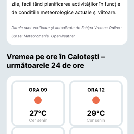
zile, facilitând planificarea activităților în funcție
de condițiile meteorologice actuale și viitoare.
Datele sunt verificate și actualizate de
Echipa Vremea Online
·
Surse: Meteoromania, OpenWeather
Vremea pe ore în Caloteşti –
următoarele 24 de ore
ORA 09
ORA 12
27°C
29°C
Cer senin
Cer senin