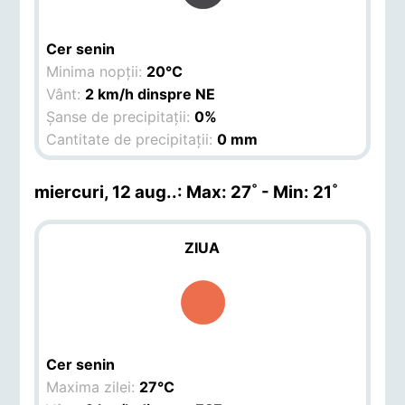
Cer senin
Minima nopții:
20°C
Vânt:
2 km/h dinspre NE
Șanse de precipitații:
0%
Cantitate de precipitații:
0 mm
miercuri, 12 aug.
.: Max: 27˚ - Min: 21˚
ZIUA
Cer senin
Maxima zilei:
27°C