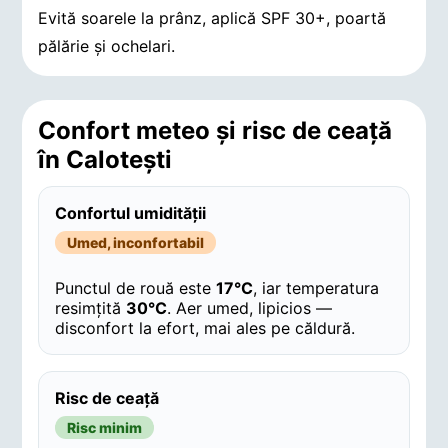
Evită soarele la prânz, aplică SPF 30+, poartă
pălărie și ochelari.
Confort meteo și risc de ceață
în Caloteşti
Confortul umidității
Umed, inconfortabil
Punctul de rouă este
17°C
, iar temperatura
resimțită
30°C
. Aer umed, lipicios —
disconfort la efort, mai ales pe căldură.
Risc de ceață
Risc minim