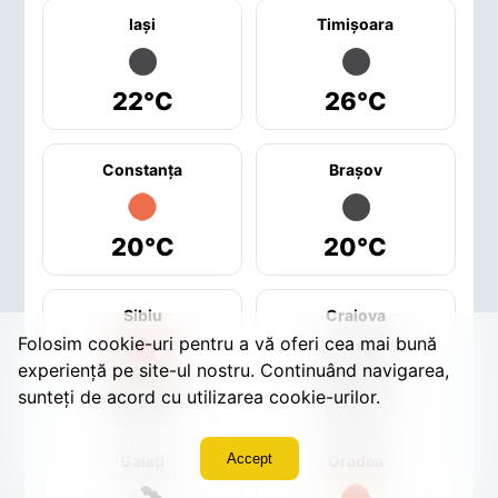
Iaşi
Timişoara
22°C
26°C
Constanţa
Braşov
20°C
20°C
Sibiu
Craiova
Folosim cookie-uri pentru a vă oferi cea mai bună
experiență pe site-ul nostru. Continuând navigarea,
21°C
22°C
sunteți de acord cu utilizarea cookie-urilor.
Accept
Galaţi
Oradea