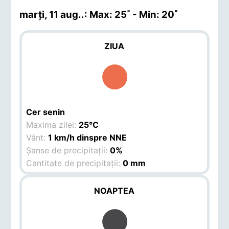
marți, 11 aug.
.: Max: 25˚ - Min: 20˚
ZIUA
Cer senin
Maxima zilei:
25°C
Vânt:
1 km/h dinspre NNE
Șanse de precipitații:
0%
Cantitate de precipitații:
0 mm
NOAPTEA