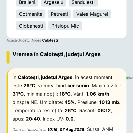
Braileni
Argeselu
Sandulesti
Cotmenita
Petresti
Valea Magurei
Ciobanesti
Prislopu Mic
Acasă
›
Județul Arges
›
Caloteşti
Vremea în Caloteşti, județul Arges
În
Caloteşti, județul Arges
, în acest moment
Ac
este
26°C
, vremea fiind
cer senin
. Maxima zilei:
31°C
, minima nopții:
18°C
. Vânt:
1.06 km/h
dinspre NE. Umiditate:
45%
. Presiune:
1013 mb
.
Temperatura resimțită:
26°C
. Răsărit:
06:12
,
apus:
20:40
. Index UV:
0.0
.
Sursa: ANM
Date actualizate la
10:16, 07 Aug 2026
.