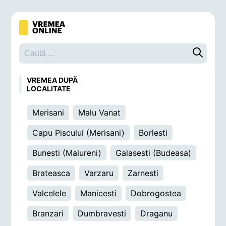
Caută o 
VREMEA DUPĂ
LOCALITATE
Merisani
Malu Vanat
Capu Piscului (Merisani)
Borlesti
Bunesti (Malureni)
Galasesti (Budeasa)
Brateasca
Varzaru
Zarnesti
Valcelele
Manicesti
Dobrogostea
Branzari
Dumbravesti
Draganu