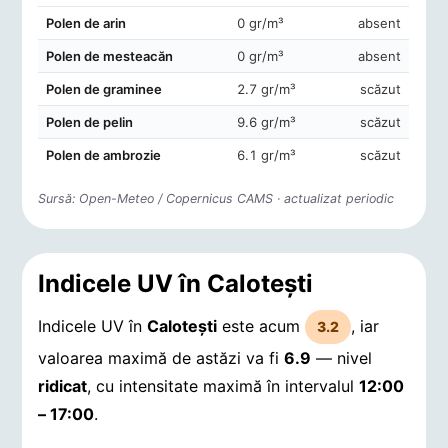
Concentrații de polen în aerul din Caloteşti
Polen de arin
0 gr/m³
absent
Polen de mesteacăn
0 gr/m³
absent
Polen de graminee
2.7 gr/m³
scăzut
Polen de pelin
9.6 gr/m³
scăzut
Polen de ambrozie
6.1 gr/m³
scăzut
Sursă: Open-Meteo / Copernicus CAMS · actualizat periodic
Indicele UV în Caloteşti
Indicele UV în
Caloteşti
este acum
, iar
3.2
valoarea maximă de astăzi va fi
6.9
— nivel
ridicat
, cu intensitate maximă în intervalul
12:00
– 17:00
.