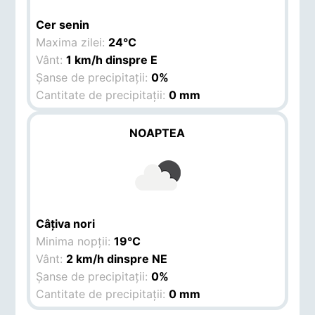
Cer senin
Maxima zilei:
24°C
Vânt:
1 km/h dinspre E
Șanse de precipitații:
0%
Cantitate de precipitații:
0 mm
NOAPTEA
Câțiva nori
Minima nopții:
19°C
Vânt:
2 km/h dinspre NE
Șanse de precipitații:
0%
Cantitate de precipitații:
0 mm