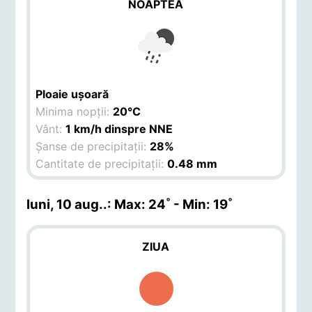
NOAPTEA
Ploaie ușoară
Minima nopții:
20°C
Vânt:
1 km/h dinspre NNE
Șanse de precipitații:
28%
Cantitate de precipitații:
0.48 mm
luni, 10 aug.
.: Max: 24˚ - Min: 19˚
ZIUA