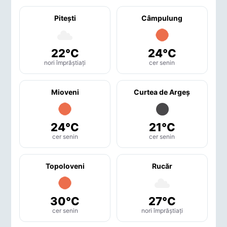
Piteşti
Câmpulung
22°C
24°C
nori împrăștiați
cer senin
Mioveni
Curtea de Argeş
24°C
21°C
cer senin
cer senin
Topoloveni
Rucăr
30°C
27°C
cer senin
nori împrăștiați