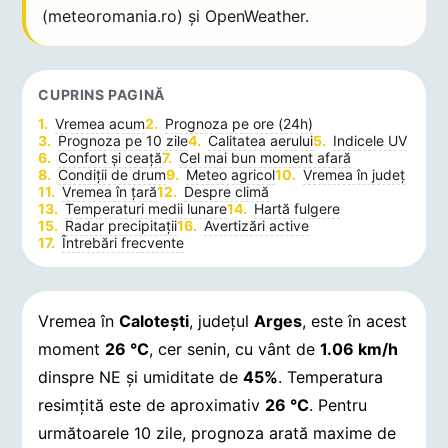
(meteoromania.ro) și OpenWeather.
CUPRINS PAGINĂ
Vremea acum
Prognoza pe ore (24h)
Prognoza pe 10 zile
Calitatea aerului
Indicele UV
Confort și ceață
Cel mai bun moment afară
Condiții de drum
Meteo agricol
Vremea în județ
Vremea în țară
Despre climă
Temperaturi medii lunare
Hartă fulgere
Radar precipitații
Avertizări active
Întrebări frecvente
Vremea în
Caloteşti
, județul
Arges
, este în acest
moment
26 °C
, cer senin, cu vânt de
1.06 km/h
dinspre NE și umiditate de
45%
. Temperatura
resimțită este de aproximativ
26 °C
. Pentru
următoarele 10 zile, prognoza arată maxime de