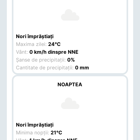
Nori împrăștiați
Maxima zilei:
24°C
Vânt:
0 km/h dinspre NNE
Șanse de precipitații:
0%
Cantitate de precipitații:
0 mm
NOAPTEA
Nori împrăștiați
Minima nopții:
21°C