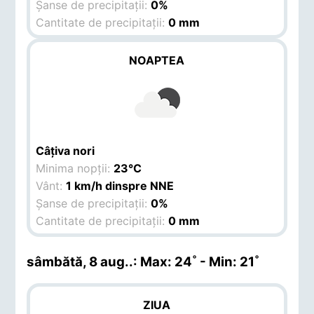
Șanse de precipitații:
0%
Cantitate de precipitații:
0 mm
NOAPTEA
Câțiva nori
Minima nopții:
23°C
Vânt:
1 km/h dinspre NNE
Șanse de precipitații:
0%
Cantitate de precipitații:
0 mm
sâmbătă, 8 aug.
.: Max: 24˚ - Min: 21˚
ZIUA