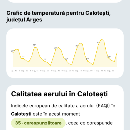
Grafic de temperatură pentru Caloteşti,
județul Arges
33°
31°
31°
29°
27°
23°
23°
22°
21°
21°
7 aug., 12
8 aug., 00
8 aug., 12
9 aug., 00
9 aug., 12
10 aug., 00
10 aug., 12
11 aug., 00
11 aug., 12
12 aug., 00
Calitatea aerului în Caloteşti
Indicele european de calitate a aerului (EAQI) în
Caloteşti
este în acest moment
, ceea ce corespunde
35 · corespunzătoare