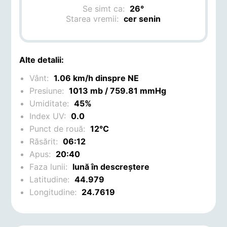
Se simt ca:
26°
Starea vremii:
cer senin
Alte detalii:
Vânt:
1.06 km/h dinspre NE
Presiune:
1013 mb / 759.81 mmHg
Umiditate:
45%
Index UV:
0.0
Punct de rouă:
12°C
Răsărit:
06:12
Apus:
20:40
Faza lunii:
lună în descreștere
Latitudine:
44.979
Longitudine:
24.7619