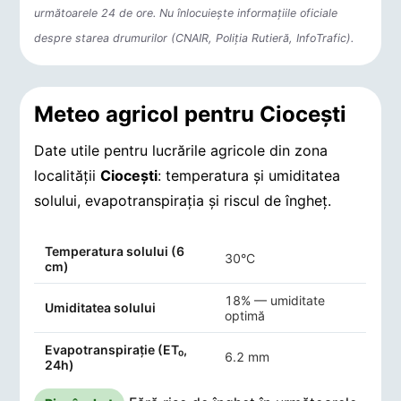
următoarele 24 de ore. Nu înlocuiește informațiile oficiale
despre starea drumurilor (CNAIR, Poliția Rutieră, InfoTrafic).
Meteo agricol pentru Cioceşti
Date utile pentru lucrările agricole din zona
localității
Cioceşti
: temperatura și umiditatea
solului, evapotranspirația și riscul de îngheț.
Indicatori agro-meteorologici pentru Cioceşti
Temperatura solului (6
30°C
cm)
18% — umiditate
Umiditatea solului
optimă
Evapotranspirație (ET₀,
6.2 mm
24h)