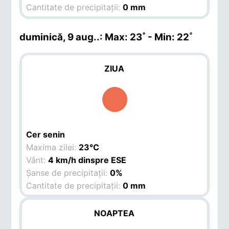
Cantitate de precipitații:
0 mm
duminică, 9 aug.
.: Max: 23˚ - Min: 22˚
ZIUA
Cer senin
Maxima zilei:
23°C
Vânt:
4 km/h dinspre ESE
Șanse de precipitații:
0%
Cantitate de precipitații:
0 mm
NOAPTEA