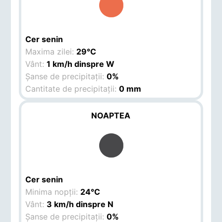
Cer senin
Maxima zilei:
29°C
Vânt:
1 km/h dinspre W
Șanse de precipitații:
0%
Cantitate de precipitații:
0 mm
NOAPTEA
Cer senin
Minima nopții:
24°C
Vânt:
3 km/h dinspre N
Șanse de precipitații:
0%