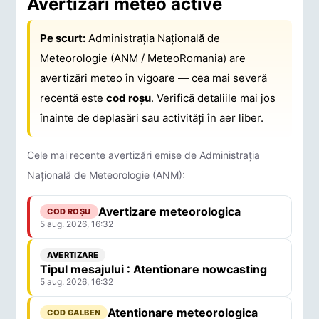
Avertizări meteo active
Pe scurt:
Administrația Națională de
Meteorologie (ANM / MeteoRomania) are
avertizări meteo în vigoare — cea mai severă
recentă este
cod roșu
. Verifică detaliile mai jos
înainte de deplasări sau activități în aer liber.
Cele mai recente avertizări emise de Administrația
Națională de Meteorologie (ANM):
Avertizare meteorologica
COD ROȘU
5 aug. 2026, 16:32
AVERTIZARE
Tipul mesajului : Atentionare nowcasting
5 aug. 2026, 16:32
Atentionare meteorologica
COD GALBEN