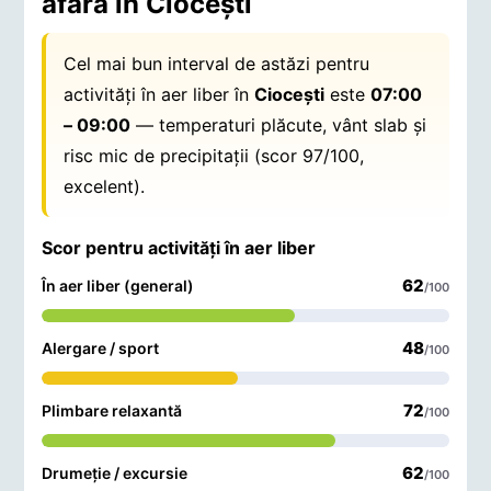
afară în Cioceşti
Cel mai bun interval de astăzi pentru
activități în aer liber în
Cioceşti
este
07:00
– 09:00
— temperaturi plăcute, vânt slab și
risc mic de precipitații (scor 97/100,
excelent).
Scor pentru activități în aer liber
62
În aer liber (general)
/100
48
Alergare / sport
/100
72
Plimbare relaxantă
/100
62
Drumeție / excursie
/100