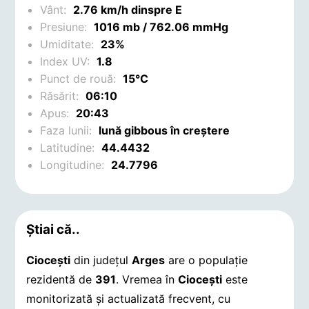
Vânt:
2.76 km/h dinspre E
Presiune:
1016 mb / 762.06 mmHg
Umiditate:
23%
Index UV:
1.8
Punct de rouă:
15°C
Răsărit:
06:10
Apus:
20:43
Faza lunii:
lună gibbous în creștere
Latitudine:
44.4432
Longitudine:
24.7796
Știai că..
Cioceşti
din județul
Arges
are o populație
rezidentă de
391
. Vremea în
Cioceşti
este
monitorizată și actualizată frecvent, cu