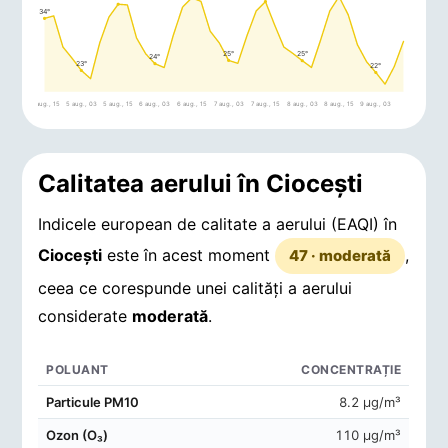
34°
25°
25°
24°
23°
22°
4 aug., 15
5 aug., 03
5 aug., 15
6 aug., 03
6 aug., 15
7 aug., 03
7 aug., 15
8 aug., 03
8 aug., 15
9 aug., 03
Calitatea aerului în Cioceşti
Indicele european de calitate a aerului (EAQI) în
Cioceşti
este în acest moment
,
47 · moderată
ceea ce corespunde unei calități a aerului
considerate
moderată
.
POLUANT
CONCENTRAȚIE
Concentrații de poluanți în aerul din Cioceşti
Particule PM10
8.2 μg/m³
Ozon (O₃)
110 μg/m³