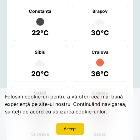
Constanţa
Braşov
22°C
30°C
Sibiu
Craiova
20°C
36°C
Galaţi
Oradea
Folosim cookie-uri pentru a vă oferi cea mai bună
experiență pe site-ul nostru. Continuând navigarea,
sunteți de acord cu utilizarea cookie-urilor.
23°C
38°C
Accept
Suceava
Bacău