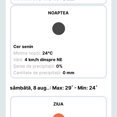
NOAPTEA
Cer senin
Minima nopții:
24°C
Vânt:
4 km/h dinspre NE
Șanse de precipitații:
0%
Cantitate de precipitații:
0 mm
sâmbătă, 8 aug.
.: Max: 29˚ - Min: 24˚
ZIUA