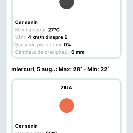
Cer senin
Minima nopții:
27°C
Vânt:
4 km/h dinspre E
Șanse de precipitații:
0%
Cantitate de precipitații:
0 mm
miercuri, 5 aug.
.: Max: 28˚ - Min: 22˚
ZIUA
Cer senin