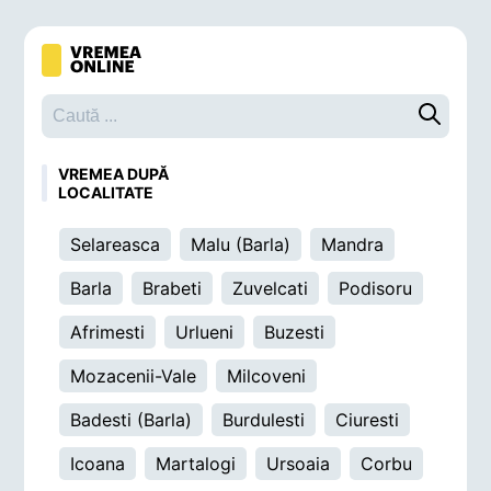
Caută o 
VREMEA DUPĂ
LOCALITATE
Selareasca
Malu (Barla)
Mandra
Barla
Brabeti
Zuvelcati
Podisoru
Afrimesti
Urlueni
Buzesti
Mozacenii-Vale
Milcoveni
Badesti (Barla)
Burdulesti
Ciuresti
Icoana
Martalogi
Ursoaia
Corbu