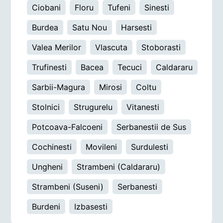
Ciobani
Floru
Tufeni
Sinesti
Burdea
Satu Nou
Harsesti
Valea Merilor
Vlascuta
Stoborasti
Trufinesti
Bacea
Tecuci
Caldararu
Sarbii-Magura
Mirosi
Coltu
Stolnici
Strugurelu
Vitanesti
Potcoava-Falcoeni
Serbanestii de Sus
Cochinesti
Movileni
Surdulesti
Ungheni
Strambeni (Caldararu)
Strambeni (Suseni)
Serbanesti
Burdeni
Izbasesti