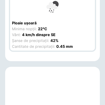
Ploaie ușoară
Minima nopții:
22°C
Vânt:
4 km/h dinspre SE
Șanse de precipitații:
42%
Cantitate de precipitații:
0.45 mm