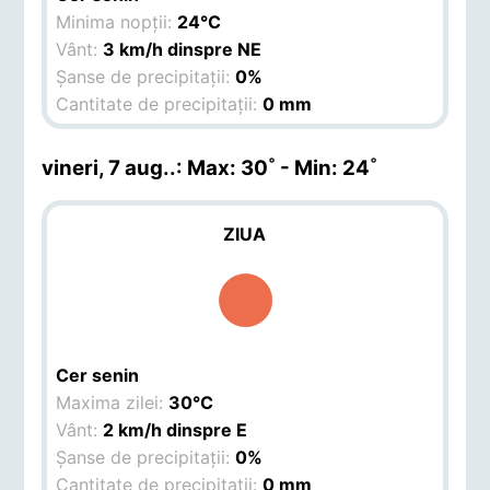
Minima nopții:
24°C
Vânt:
3 km/h dinspre NE
Șanse de precipitații:
0%
Cantitate de precipitații:
0 mm
vineri, 7 aug.
.: Max: 30˚ - Min: 24˚
ZIUA
Cer senin
Maxima zilei:
30°C
Vânt:
2 km/h dinspre E
Șanse de precipitații:
0%
Cantitate de precipitații:
0 mm