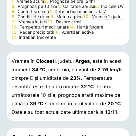
Vremea acum
Prognoza pe ore (24h)
Prognoza pe 10 zile
Calitatea aerului
Indicele UV
Confort și ceață
Cel mai bun moment afară
Condiții de drum
Meteo agricol
Vremea în județ
Vremea în țară
Despre climă
Temperaturi medii lunare
Hartă fulgere
Radar precipitații
Avertizări active
Întrebări frecvente
Vremea în
Cioceşti
, județul
Arges
, este în acest
moment
34 °C
, cer senin, cu vânt de
2.76 km/h
dinspre E și umiditate de
23%
. Temperatura
resimțită este de aproximativ
32 °C
. Pentru
următoarele 10 zile, prognoza arată maxime de
până la
39 °C
și minime în jurul valorii de
20 °C
.
Datele au fost actualizate ultima oară la
13:11
.