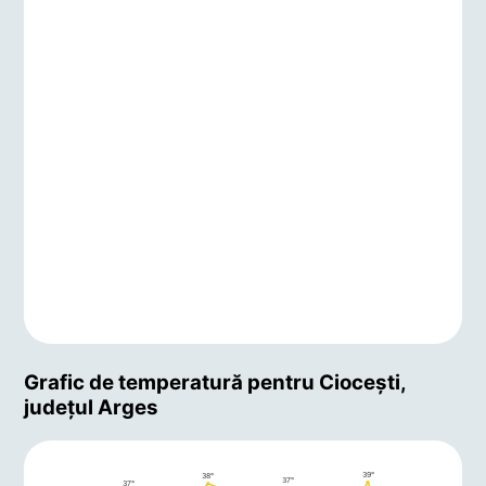
Grafic de temperatură pentru Cioceşti,
județul Arges
39°
38°
37°
37°