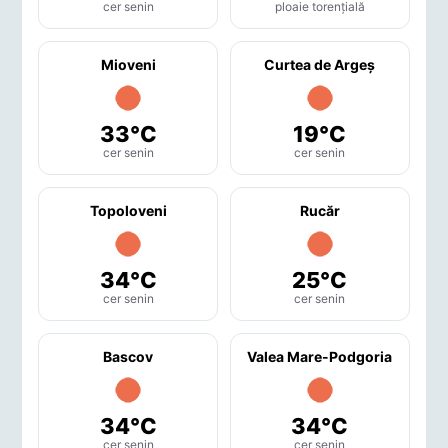
cer senin
ploaie torențială
Mioveni
Curtea de Argeş
33°C
19°C
cer senin
cer senin
Topoloveni
Rucăr
34°C
25°C
cer senin
cer senin
Bascov
Valea Mare-Podgoria
34°C
34°C
cer senin
cer senin