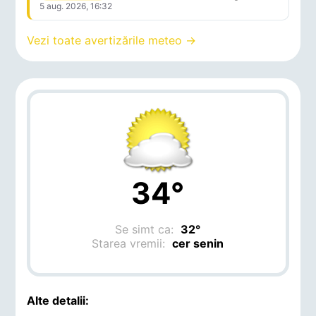
5 aug. 2026, 16:32
Vezi toate avertizările meteo →
34°
Se simt ca:
32°
Starea vremii:
cer senin
Alte detalii: