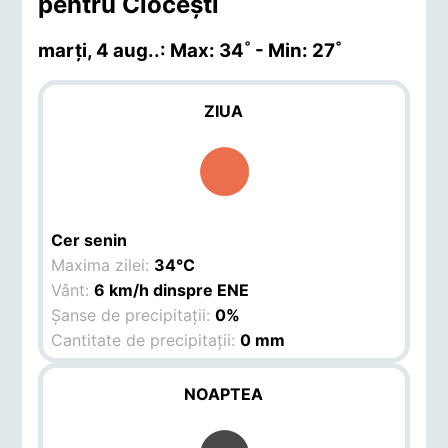
pentru Cioceşti
marți, 4 aug.
.: Max: 34˚ - Min: 27˚
ZIUA
Cer senin
Maxima zilei:
34°C
Vânt:
6 km/h dinspre ENE
Șanse de precipitații:
0%
Cantitate de precipitații:
0 mm
NOAPTEA