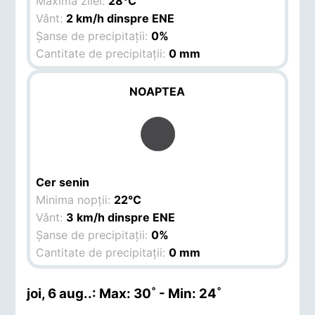
Maxima zilei:
28°C
Vânt:
2 km/h dinspre ENE
Șanse de precipitații:
0%
Cantitate de precipitații:
0 mm
NOAPTEA
Cer senin
Minima nopții:
22°C
Vânt:
3 km/h dinspre ENE
Șanse de precipitații:
0%
Cantitate de precipitații:
0 mm
joi, 6 aug.
.: Max: 30˚ - Min: 24˚