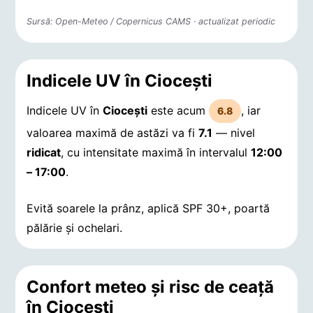
Sursă: Open-Meteo / Copernicus CAMS · actualizat periodic
Indicele UV în Cioceşti
Indicele UV în
Cioceşti
este acum
, iar
6.8
valoarea maximă de astăzi va fi
7.1
— nivel
ridicat
, cu intensitate maximă în intervalul
12:00
– 17:00
.
Evită soarele la prânz, aplică SPF 30+, poartă
pălărie și ochelari.
Confort meteo și risc de ceață
în Cioceşti