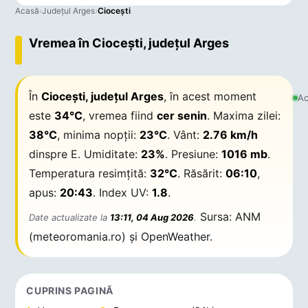
Acasă
›
Județul Arges
›
Cioceşti
Vremea în Cioceşti, județul Arges
În
Cioceşti, județul Arges
, în acest moment
Ac
este
34°C
, vremea fiind
cer senin
. Maxima zilei:
38°C
, minima nopții:
23°C
. Vânt:
2.76 km/h
dinspre E. Umiditate:
23%
. Presiune:
1016 mb
.
Temperatura resimțită:
32°C
. Răsărit:
06:10
,
apus:
20:43
. Index UV:
1.8
.
Sursa: ANM
Date actualizate la
13:11, 04 Aug 2026
.
(meteoromania.ro) și OpenWeather.
CUPRINS PAGINĂ