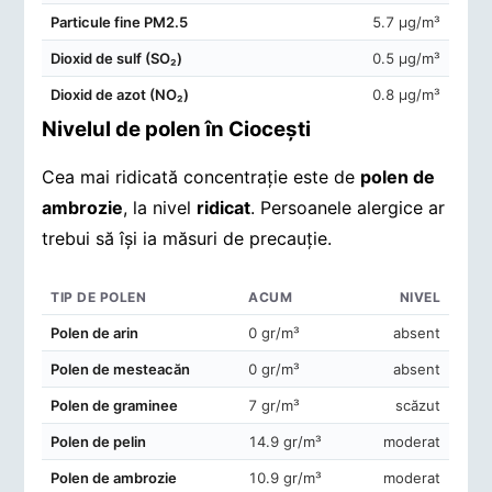
Particule fine PM2.5
5.7 μg/m³
Dioxid de sulf (SO₂)
0.5 μg/m³
Dioxid de azot (NO₂)
0.8 μg/m³
Nivelul de polen în Cioceşti
Cea mai ridicată concentrație este de
polen de
ambrozie
, la nivel
ridicat
. Persoanele alergice ar
trebui să își ia măsuri de precauție.
TIP DE POLEN
ACUM
NIVEL
Concentrații de polen în aerul din Cioceşti
Polen de arin
0 gr/m³
absent
Polen de mesteacăn
0 gr/m³
absent
Polen de graminee
7 gr/m³
scăzut
Polen de pelin
14.9 gr/m³
moderat
Polen de ambrozie
10.9 gr/m³
moderat