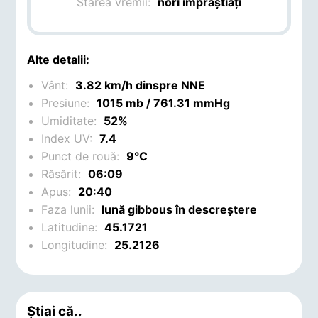
Starea vremii:
nori împrăștiați
Alte detalii:
Vânt:
3.82 km/h dinspre NNE
Presiune:
1015 mb / 761.31 mmHg
Umiditate:
52%
Index UV:
7.4
Punct de rouă:
9°C
Răsărit:
06:09
Apus:
20:40
Faza lunii:
lună gibbous în descreștere
Latitudine:
45.1721
Longitudine:
25.2126
Știai că..