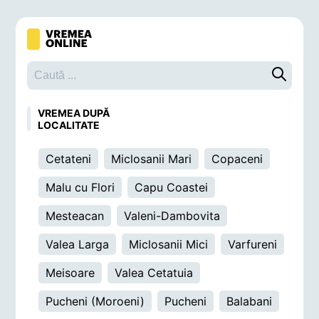
Caută o 
VREMEA DUPĂ
LOCALITATE
Cetateni
Miclosanii Mari
Copaceni
Malu cu Flori
Capu Coastei
Mesteacan
Valeni-Dambovita
Valea Larga
Miclosanii Mici
Varfureni
Meisoare
Valea Cetatuia
Pucheni (Moroeni)
Pucheni
Balabani