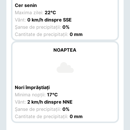
Cer senin
Maxima zilei:
22°C
Vânt:
0 km/h dinspre SSE
Șanse de precipitații:
0%
Cantitate de precipitații:
0 mm
NOAPTEA
Nori împrăștiați
Minima nopții:
17°C
Vânt:
2 km/h dinspre NNE
Șanse de precipitații:
0%
Cantitate de precipitații:
0 mm