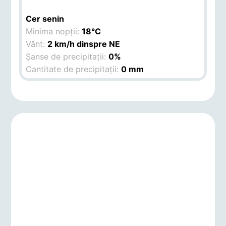
Cer senin
Minima nopții:
18°C
Vânt:
2 km/h dinspre NE
Șanse de precipitații:
0%
Cantitate de precipitații:
0 mm