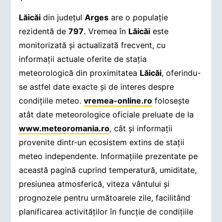
Lăicăi
din județul
Arges
are o populație
rezidentă de
797
. Vremea în
Lăicăi
este
monitorizată și actualizată frecvent, cu
informații actuale oferite de stația
meteorologică din proximitatea
Lăicăi
, oferindu-
se astfel date exacte și de interes despre
condițiile meteo.
vremea-online.ro
folosește
atât date meteorologice oficiale preluate de la
www.meteoromania.ro
, cât și informații
provenite dintr-un ecosistem extins de stații
meteo independente. Informațiile prezentate pe
această pagină cuprind temperatură, umiditate,
presiunea atmosferică, viteza vântului și
prognozele pentru următoarele zile, facilitând
planificarea activităților în funcție de condițiile