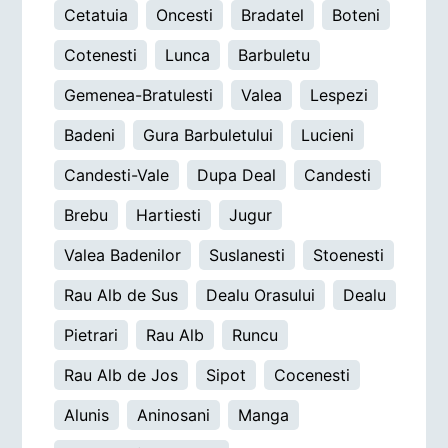
Cetatuia
Oncesti
Bradatel
Boteni
Cotenesti
Lunca
Barbuletu
Gemenea-Bratulesti
Valea
Lespezi
Badeni
Gura Barbuletului
Lucieni
Candesti-Vale
Dupa Deal
Candesti
Brebu
Hartiesti
Jugur
Valea Badenilor
Suslanesti
Stoenesti
Rau Alb de Sus
Dealu Orasului
Dealu
Pietrari
Rau Alb
Runcu
Rau Alb de Jos
Sipot
Cocenesti
Alunis
Aninosani
Manga