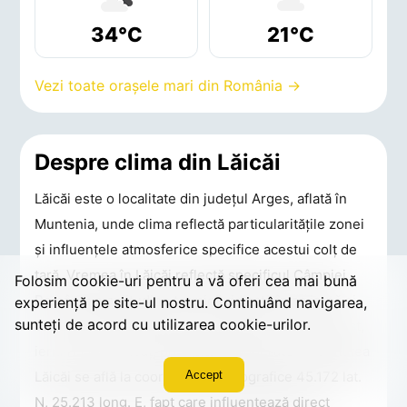
34°C
21°C
Vezi toate orașele mari din România →
Despre clima din Lăicăi
Lăicăi este o localitate din județul Arges, aflată în
Muntenia, unde clima reflectă particularitățile zonei
și influențele atmosferice specifice acestui colț de
țară. Vremea în Lăicăi reflectă specificul Câmpiei
Folosim cookie-uri pentru a vă oferi cea mai bună
Române: amplitudine termică ridicată între iarnă și
experiență pe site-ul nostru. Continuând navigarea,
sunteți de acord cu utilizarea cookie-urilor.
vară, episoade caniculare frecvente în iulie–august,
ierni reci cu Crivăț, precipitații moderate. Localitatea
Lăicăi se află la coordonatele geografice 45.172 lat.
Accept
N, 25.213 long. E, fapt care influențează direct