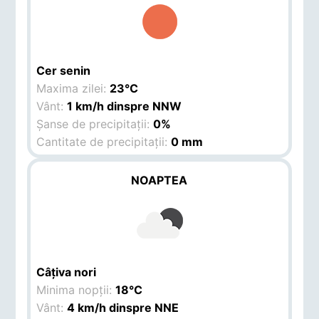
Cer senin
Maxima zilei:
23°C
Vânt:
1 km/h dinspre NNW
Șanse de precipitații:
0%
Cantitate de precipitații:
0 mm
NOAPTEA
Câțiva nori
Minima nopții:
18°C
Vânt:
4 km/h dinspre NNE