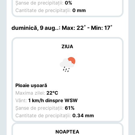
Șanse de precipitații:
0%
Cantitate de precipitații:
0 mm
duminică, 9 aug.
.: Max: 22˚ - Min: 17˚
ZIUA
Ploaie ușoară
Maxima zilei:
22°C
Vânt:
1 km/h dinspre WSW
Șanse de precipitații:
61%
Cantitate de precipitații:
0.34 mm
NOAPTEA