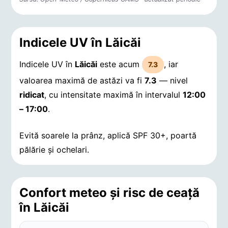
Indicele UV în Lăicăi
Indicele UV în
Lăicăi
este acum
, iar
7.3
valoarea maximă de astăzi va fi
7.3
— nivel
ridicat
, cu intensitate maximă în intervalul
12:00
– 17:00
.
Evită soarele la prânz, aplică SPF 30+, poartă
pălărie și ochelari.
Confort meteo și risc de ceață
în Lăicăi