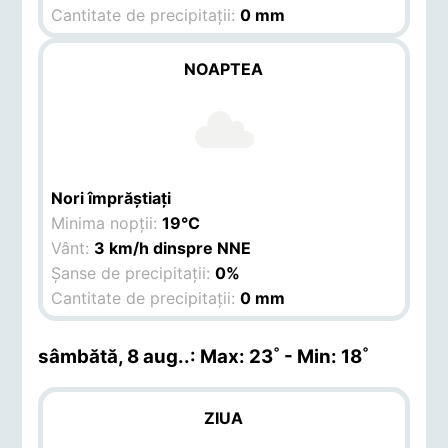
Cantitate de precipitații:
0 mm
NOAPTEA
Nori împrăștiați
Minima nopții:
19°C
Vânt:
3 km/h dinspre NNE
Șanse de precipitații:
0%
Cantitate de precipitații:
0 mm
sâmbătă, 8 aug.
.: Max: 23˚ - Min: 18˚
ZIUA