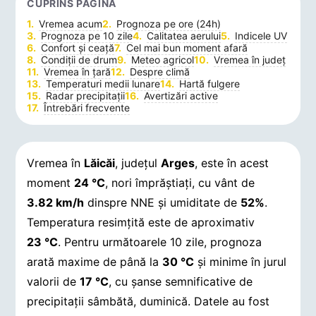
CUPRINS PAGINĂ
Vremea acum
Prognoza pe ore (24h)
Prognoza pe 10 zile
Calitatea aerului
Indicele UV
Confort și ceață
Cel mai bun moment afară
Condiții de drum
Meteo agricol
Vremea în județ
Vremea în țară
Despre climă
Temperaturi medii lunare
Hartă fulgere
Radar precipitații
Avertizări active
Întrebări frecvente
Vremea în
Lăicăi
, județul
Arges
, este în acest
moment
24 °C
, nori împrăștiați, cu vânt de
3.82 km/h
dinspre NNE și umiditate de
52%
.
Temperatura resimțită este de aproximativ
23 °C
. Pentru următoarele 10 zile, prognoza
arată maxime de până la
30 °C
și minime în jurul
valorii de
17 °C
, cu șanse semnificative de
precipitații sâmbătă, duminică.
Datele au fost