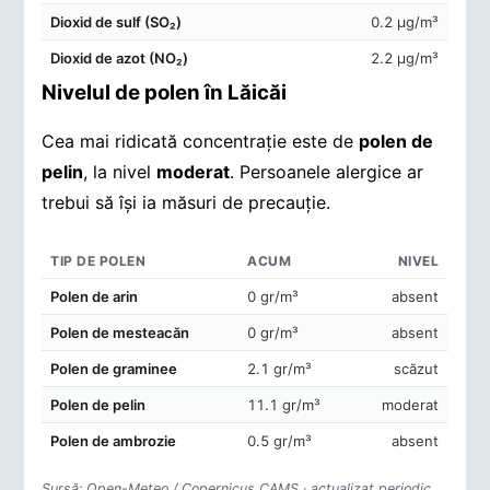
Dioxid de sulf (SO₂)
0.2 μg/m³
Dioxid de azot (NO₂)
2.2 μg/m³
Nivelul de polen în Lăicăi
Cea mai ridicată concentrație este de
polen de
pelin
, la nivel
moderat
. Persoanele alergice ar
trebui să își ia măsuri de precauție.
TIP DE POLEN
ACUM
NIVEL
Concentrații de polen în aerul din Lăicăi
Polen de arin
0 gr/m³
absent
Polen de mesteacăn
0 gr/m³
absent
Polen de graminee
2.1 gr/m³
scăzut
Polen de pelin
11.1 gr/m³
moderat
Polen de ambrozie
0.5 gr/m³
absent
Sursă: Open-Meteo / Copernicus CAMS · actualizat periodic