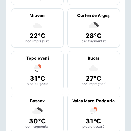
Mioveni
Curtea de Argeş
22°C
28°C
nori împrăștiați
cer fragmentat
Topoloveni
Rucăr
31°C
27°C
ploaie ușoară
nori împrăștiați
Bascov
Valea Mare-Podgoria
30°C
31°C
cer fragmentat
ploaie ușoară