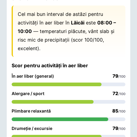
Cel mai bun interval de astăzi pentru
activități în aer liber în
Lăicăi
este
08:00 –
10:00
— temperaturi plăcute, vânt slab și
risc mic de precipitații (scor 100/100,
excelent).
Scor pentru activități în aer liber
79
În aer liber (general)
/100
72
Alergare / sport
/100
85
Plimbare relaxantă
/100
79
Drumeție / excursie
/100