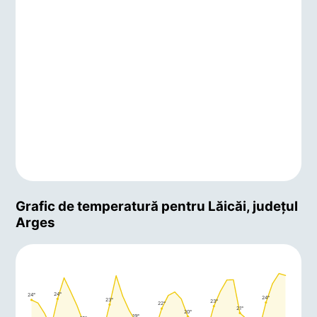
Grafic de temperatură pentru Lăicăi, județul
Arges
24°
24°
24°
23°
23°
22°
21°
20°
19°