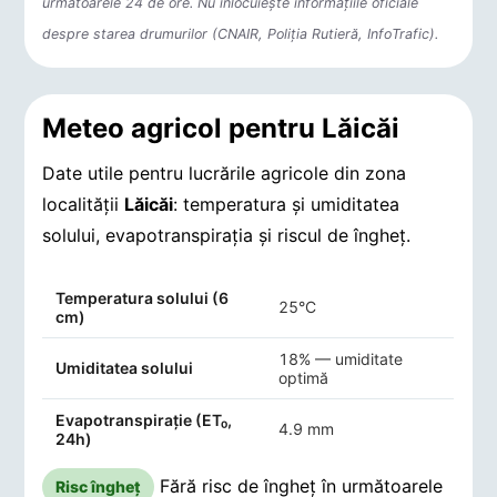
următoarele 24 de ore. Nu înlocuiește informațiile oficiale
despre starea drumurilor (CNAIR, Poliția Rutieră, InfoTrafic).
Meteo agricol pentru Lăicăi
Date utile pentru lucrările agricole din zona
localității
Lăicăi
: temperatura și umiditatea
solului, evapotranspirația și riscul de îngheț.
Indicatori agro-meteorologici pentru Lăicăi
Temperatura solului (6
25°C
cm)
18% — umiditate
Umiditatea solului
optimă
Evapotranspirație (ET₀,
4.9 mm
24h)
Fără risc de îngheț în următoarele
Risc îngheț