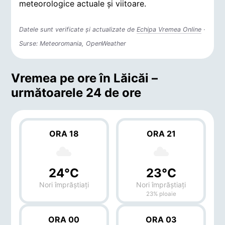
meteorologice actuale și viitoare.
Datele sunt verificate și actualizate de
Echipa Vremea Online
·
Surse: Meteoromania, OpenWeather
Vremea pe ore în Lăicăi –
următoarele 24 de ore
ORA 18
ORA 21
24°C
23°C
Nori împrăștiați
Nori împrăștiați
23% ploaie
ORA 00
ORA 03