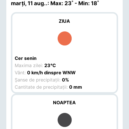
marți, 11 aug.
.: Max: 23˚ - Min: 18˚
ZIUA
Cer senin
Maxima zilei:
23°C
Vânt:
0 km/h dinspre WNW
Șanse de precipitații:
0%
Cantitate de precipitații:
0 mm
NOAPTEA