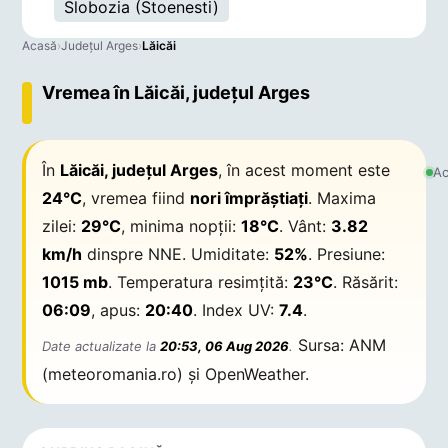
Slobozia (Stoenesti)
Acasă
›
Județul Arges
›
Lăicăi
Vremea în Lăicăi, județul Arges
În
Lăicăi, județul Arges
, în acest moment este
Ac
24°C
, vremea fiind
nori împrăștiați
. Maxima
zilei:
29°C
, minima nopții:
18°C
. Vânt:
3.82
km/h
dinspre NNE. Umiditate:
52%
. Presiune:
1015 mb
. Temperatura resimțită:
23°C
. Răsărit:
06:09
, apus:
20:40
. Index UV:
7.4
.
Sursa: ANM
Date actualizate la
20:53, 06 Aug 2026
.
(meteoromania.ro) și OpenWeather.