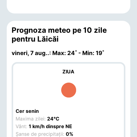
Prognoza meteo pe 10 zile
pentru Lăicăi
vineri, 7 aug.
.: Max: 24˚ - Min: 19˚
ZIUA
Cer senin
Maxima zilei:
24°C
Vânt:
1 km/h dinspre NE
Șanse de precipitații:
0%