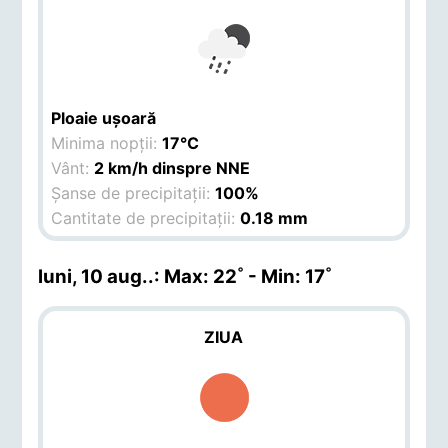
Ploaie ușoară
Minima nopții:
17°C
Vânt:
2 km/h dinspre NNE
Șanse de precipitații:
100%
Cantitate de precipitații:
0.18 mm
luni, 10 aug.
.: Max: 22˚ - Min: 17˚
ZIUA