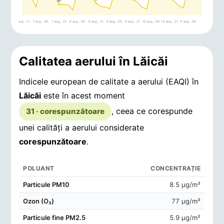
19°
6 aug., 21
7 aug., 09
7 aug., 21
8 aug., 09
8 aug., 21
9 aug., 09
9 aug., 21
10 aug., 09
10 aug., 21
11 aug., 09
Calitatea aerului în Lăicăi
Indicele european de calitate a aerului (EAQI) în
Lăicăi
este în acest moment
, ceea ce corespunde
31 · corespunzătoare
unei calități a aerului considerate
corespunzătoare
.
POLUANT
CONCENTRAȚIE
Concentrații de poluanți în aerul din Lăicăi
Particule PM10
8.5 μg/m³
Ozon (O₃)
77 μg/m³
Particule fine PM2.5
5.9 μg/m³