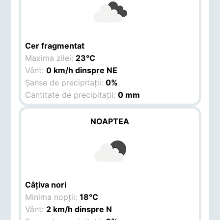
Cer fragmentat
Maxima zilei:
23°C
Vânt:
0 km/h dinspre NE
Șanse de precipitații:
0%
Cantitate de precipitații:
0 mm
NOAPTEA
Câțiva nori
Minima nopții:
18°C
Vânt:
2 km/h dinspre N