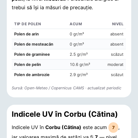
trebui să își ia măsuri de precauție.
TIP DE POLEN
ACUM
NIVEL
Concentrații de polen în aerul din Corbu (Cătina)
Polen de arin
0 gr/m³
absent
Polen de mesteacăn
0 gr/m³
absent
Polen de graminee
2.5 gr/m³
scăzut
Polen de pelin
10.6 gr/m³
moderat
Polen de ambrozie
2.9 gr/m³
scăzut
Sursă: Open-Meteo / Copernicus CAMS · actualizat periodic
Indicele UV în Corbu (Cătina)
Indicele UV în
Corbu (Cătina)
este acum
,
7
iar valoarea maximă de astăzi va fi
7
— nivel