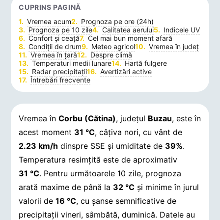
CUPRINS PAGINĂ
Vremea acum
Prognoza pe ore (24h)
Prognoza pe 10 zile
Calitatea aerului
Indicele UV
Confort și ceață
Cel mai bun moment afară
Condiții de drum
Meteo agricol
Vremea în județ
Vremea în țară
Despre climă
Temperaturi medii lunare
Hartă fulgere
Radar precipitații
Avertizări active
Întrebări frecvente
Vremea în
Corbu (Cătina)
, județul
Buzau
, este în
acest moment
31 °C
, câțiva nori, cu vânt de
2.23 km/h
dinspre SSE și umiditate de
39%
.
Temperatura resimțită este de aproximativ
31 °C
. Pentru următoarele 10 zile, prognoza
arată maxime de până la
32 °C
și minime în jurul
valorii de
16 °C
, cu șanse semnificative de
precipitații vineri, sâmbătă, duminică.
Datele au