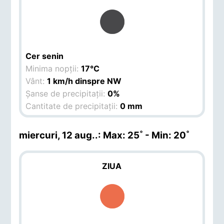
Cer senin
Minima nopții:
17°C
Vânt:
1 km/h dinspre NW
Șanse de precipitații:
0%
Cantitate de precipitații:
0 mm
miercuri, 12 aug.
.: Max: 25˚ - Min: 20˚
ZIUA