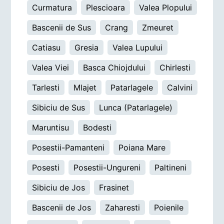
Curmatura
Plescioara
Valea Plopului
Bascenii de Sus
Crang
Zmeuret
Catiasu
Gresia
Valea Lupului
Valea Viei
Basca Chiojdului
Chirlesti
Tarlesti
Mlajet
Patarlagele
Calvini
Sibiciu de Sus
Lunca (Patarlagele)
Maruntisu
Bodesti
Posestii-Pamanteni
Poiana Mare
Posesti
Posestii-Ungureni
Paltineni
Sibiciu de Jos
Frasinet
Bascenii de Jos
Zaharesti
Poienile