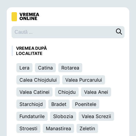
Caută o 
VREMEA DUPĂ
LOCALITATE
Lera
Catina
Rotarea
Calea Chiojdului
Valea Purcarului
Valea Catinei
Chiojdu
Valea Anei
Starchiojd
Bradet
Poenitele
Fundaturile
Slobozia
Valea Screzii
Stroesti
Manastirea
Zeletin