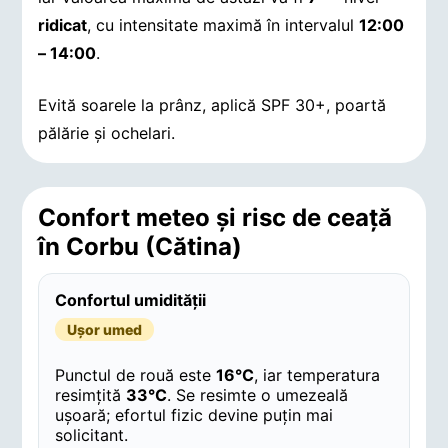
ridicat
, cu intensitate maximă în intervalul
12:00
– 14:00
.
Evită soarele la prânz, aplică SPF 30+, poartă
pălărie și ochelari.
Confort meteo și risc de ceață
în Corbu (Cătina)
Confortul umidității
Ușor umed
Punctul de rouă este
16°C
, iar temperatura
resimțită
33°C
. Se resimte o umezeală
ușoară; efortul fizic devine puțin mai
solicitant.