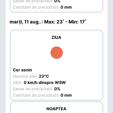
Șanse de precipitații:
0%
Cantitate de precipitații:
0 mm
marți, 11 aug.
.: Max: 23˚ - Min: 17˚
ZIUA
Cer senin
Maxima zilei:
23°C
Vânt:
0 km/h dinspre WSW
Șanse de precipitații:
0%
Cantitate de precipitații:
0 mm
NOAPTEA