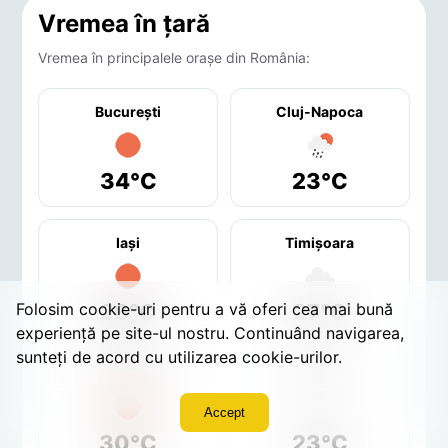
Vremea în țară
Vremea în principalele orașe din România:
București
Cluj-Napoca
34°C
23°C
Iaşi
Timişoara
Folosim cookie-uri pentru a vă oferi cea mai bună
26°C
27°C
experiență pe site-ul nostru. Continuând navigarea,
sunteți de acord cu utilizarea cookie-urilor.
Constanţa
Braşov
Accept
30°C
23°C