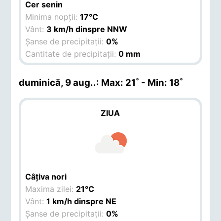
Cer senin
Minima nopții:
17°C
Vânt:
3 km/h dinspre NNW
Șanse de precipitații:
0%
Cantitate de precipitații:
0 mm
duminică, 9 aug.
.: Max: 21˚ - Min: 18˚
ZIUA
Câțiva nori
Maxima zilei:
21°C
Vânt:
1 km/h dinspre NE
Șanse de precipitații:
0%