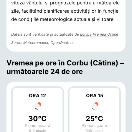
viteza vântului și prognozele pentru următoarele
zile, facilitând planificarea activităților în funcție
de condițiile meteorologice actuale și viitoare.
Datele sunt verificate și actualizate de
Echipa Vremea Online
·
Surse: Meteoromania, OpenWeather
Vremea pe ore în Corbu (Cătina) –
următoarele 24 de ore
ORA 12
ORA 15
30°C
25°C
Ploaie ușoară
Ploaie ușoară
51% ploaie
59% ploaie