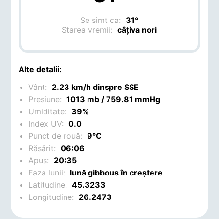
Se simt ca:
31°
Starea vremii:
câțiva nori
Alte detalii:
Vânt:
2.23 km/h dinspre SSE
Presiune:
1013 mb / 759.81 mmHg
Umiditate:
39%
Index UV:
0.0
Punct de rouă:
9°C
Răsărit:
06:06
Apus:
20:35
Faza lunii:
lună gibbous în creștere
Latitudine:
45.3233
Longitudine:
26.2473