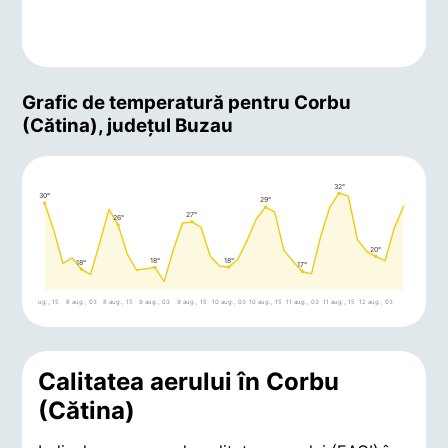
Grafic de temperatură pentru Corbu
(Cătina), județul Buzau
32°
30°
29°
27°
26°
20°
18°
18°
18°
17°
7 aug., 15
8 aug., 03
8 aug., 15
9 aug., 03
9 aug., 15
10 aug., 03
10 aug., 15
11 aug., 03
11 aug., 15
12 aug., 03
Calitatea aerului în Corbu
(Cătina)