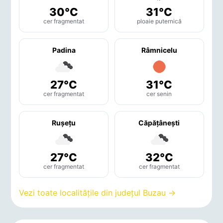
30°C
31°C
cer fragmentat
ploaie puternică
Padina
Râmnicelu
27°C
31°C
cer fragmentat
cer senin
Ruşeţu
Căpăţâneşti
27°C
32°C
cer fragmentat
cer fragmentat
Vezi toate localitățile din județul Buzau →