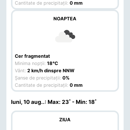
Cantitate de precipitații:
0 mm
NOAPTEA
Cer fragmentat
Minima nopții:
18°C
Vânt:
2 km/h dinspre NNW
Șanse de precipitații:
0%
Cantitate de precipitații:
0 mm
luni, 10 aug.
.: Max: 23˚ - Min: 18˚
ZIUA