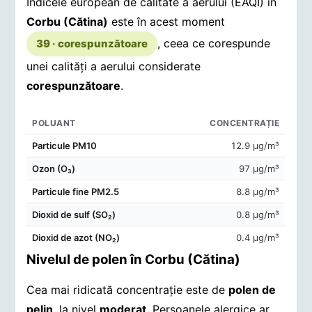
Indicele european de calitate a aerului (EAQI) în
Corbu (Cătina)
este în acest moment
, ceea ce corespunde
39 · corespunzătoare
unei calități a aerului considerate
corespunzătoare
.
POLUANT
CONCENTRAȚIE
Concentrații de poluanți în aerul din Corbu (Cătina)
Particule PM10
12.9 μg/m³
Ozon (O₃)
97 μg/m³
Particule fine PM2.5
8.8 μg/m³
Dioxid de sulf (SO₂)
0.8 μg/m³
Dioxid de azot (NO₂)
0.4 μg/m³
Nivelul de polen în Corbu (Cătina)
Cea mai ridicată concentrație este de
polen de
pelin
, la nivel
moderat
. Persoanele alergice ar