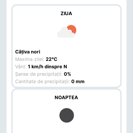
ZIUA
Câțiva nori
Maxima zilei:
22°C
Vânt:
1 km/h dinspre N
Șanse de precipitații:
0%
Cantitate de precipitații:
0 mm
NOAPTEA