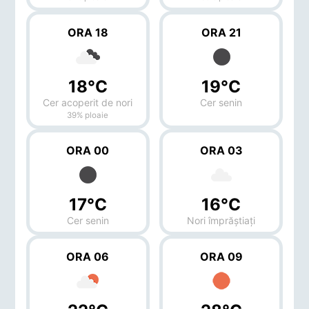
ORA 18
ORA 21
18°C
19°C
Cer acoperit de nori
Cer senin
39% ploaie
ORA 00
ORA 03
17°C
16°C
Cer senin
Nori împrăștiați
ORA 06
ORA 09