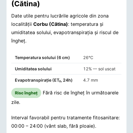
(Cătina)
Date utile pentru lucrările agricole din zona
localității
Corbu (Cătina)
: temperatura și
umiditatea solului, evapotranspirația și riscul de
îngheț.
Indicatori agro-meteorologici pentru Corbu (Cătina)
Temperatura solului (6 cm)
26°C
Umiditatea solului
12% — sol uscat
Evapotranspirație (ET₀, 24h)
4.7 mm
Fără risc de îngheț în următoarele
Risc îngheț
zile.
Interval favorabil pentru tratamente fitosanitare:
00:00 – 24:00 (vânt slab, fără ploaie).