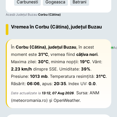
Carbunesti
Gogeasca
Batrani
Acasă
›
Județul Buzau
›
Corbu (Cătina)
Vremea în Corbu (Cătina), județul Buzau
În
Corbu (Cătina), județul Buzau
, în acest
Ac
moment este
31°C
, vremea fiind
câțiva nori
.
Maxima zilei:
30°C
, minima nopții:
19°C
. Vânt:
2.23 km/h
dinspre SSE. Umiditate:
39%
.
Presiune:
1013 mb
. Temperatura resimțită:
31°C
.
Răsărit:
06:06
, apus:
20:35
. Index UV:
0.0
.
Sursa: ANM
Date actualizate la
13:12, 07 Aug 2026
.
(meteoromania.ro) și OpenWeather.