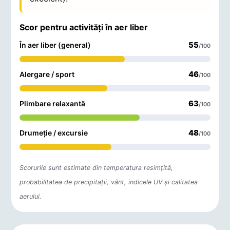
Scor pentru activități în aer liber
55
În aer liber (general)
/100
46
Alergare / sport
/100
63
Plimbare relaxantă
/100
48
Drumeție / excursie
/100
Scorurile sunt estimate din temperatura resimțită,
probabilitatea de precipitații, vânt, indicele UV și calitatea
aerului.