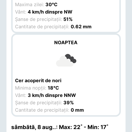
Maxima zilei:
30°C
Vânt:
4 km/h dinspre NW
Șanse de precipitații:
51%
Cantitate de precipitații:
0.62 mm
NOAPTEA
Cer acoperit de nori
Minima nopții:
18°C
Vânt:
3 km/h dinspre NNW
Șanse de precipitații:
39%
Cantitate de precipitații:
0 mm
sâmbătă, 8 aug.
.: Max: 22˚ - Min: 17˚