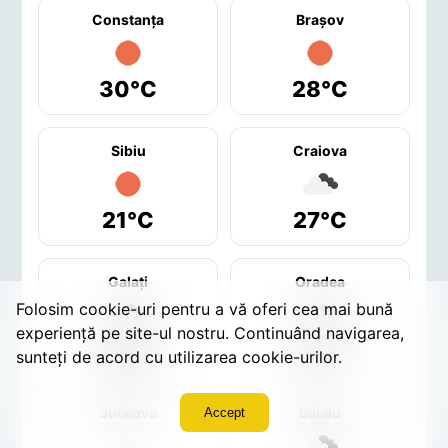
Constanţa
Braşov
30°C
28°C
Sibiu
Craiova
21°C
27°C
Galaţi
Oradea
Folosim cookie-uri pentru a vă oferi cea mai bună
experiență pe site-ul nostru. Continuând navigarea,
29°C
27°C
sunteți de acord cu utilizarea cookie-urilor.
Suceava
Bacău
Accept