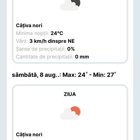
Câțiva nori
Minima nopții:
24°C
Vânt:
3 km/h dinspre NE
Șanse de precipitații:
0%
Cantitate de precipitații:
0 mm
sâmbătă, 8 aug.
.: Max: 24˚ - Min: 27˚
ZIUA
Câțiva nori