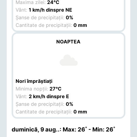
Maxima zilei:
24°C
Vânt:
1 km/h dinspre NE
Șanse de precipitații:
0%
Cantitate de precipitații:
0 mm
NOAPTEA
Nori împrăștiați
Minima nopții:
27°C
Vânt:
2 km/h dinspre E
Șanse de precipitații:
0%
Cantitate de precipitații:
0 mm
duminică, 9 aug.
.: Max: 26˚ - Min: 26˚