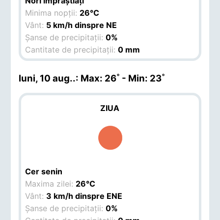
Nori împrăștiați
Minima nopții:
26°C
Vânt:
5 km/h dinspre NE
Șanse de precipitații:
0%
Cantitate de precipitații:
0 mm
luni, 10 aug.
.: Max: 26˚ - Min: 23˚
ZIUA
Cer senin
Maxima zilei:
26°C
Vânt:
3 km/h dinspre ENE
Șanse de precipitații:
0%