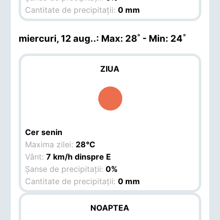
Cantitate de precipitații:
0 mm
miercuri, 12 aug.
.: Max: 28˚ - Min: 24˚
ZIUA
Cer senin
Maxima zilei:
28°C
Vânt:
7 km/h dinspre E
Șanse de precipitații:
0%
Cantitate de precipitații:
0 mm
NOAPTEA