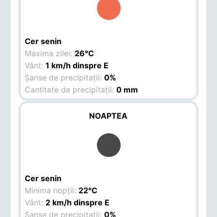
Cer senin
Maxima zilei:
26°C
Vânt:
1 km/h dinspre E
Șanse de precipitații:
0%
Cantitate de precipitații:
0 mm
NOAPTEA
Cer senin
Minima nopții:
22°C
Vânt:
2 km/h dinspre E
Șanse de precipitații:
0%