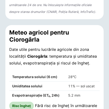
următoarele 24 de ore. Nu înlocuiește informațiile oficiale
despre starea drumurilor (CNAIR, Poliția Rutieră, InfoTrafic).
Meteo agricol pentru
Ciorogârla
Date utile pentru lucrările agricole din zona
localității
Ciorogârla
: temperatura și umiditatea
solului, evapotranspirația și riscul de îngheț.
Indicatori agro-meteorologici pentru Ciorogârla
Temperatura solului (6 cm)
28°C
Umiditatea solului
11% — sol uscat
Evapotranspirație (ET₀, 24h)
5.2 mm
Fără risc de îngheț în următoarele
Risc îngheț