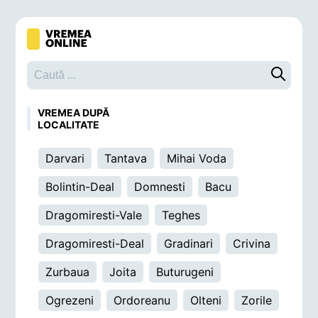
Caută o 
VREMEA DUPĂ
LOCALITATE
Darvari
Tantava
Mihai Voda
Bolintin-Deal
Domnesti
Bacu
Dragomiresti-Vale
Teghes
Dragomiresti-Deal
Gradinari
Crivina
Zurbaua
Joita
Buturugeni
Ogrezeni
Ordoreanu
Olteni
Zorile