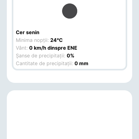
Cer senin
Minima nopții:
24°C
Vânt:
0 km/h dinspre ENE
Șanse de precipitații:
0%
Cantitate de precipitații:
0 mm