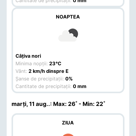
Cantitate de precipitații:
0 mm
NOAPTEA
Câțiva nori
Minima nopții:
23°C
Vânt:
2 km/h dinspre E
Șanse de precipitații:
0%
Cantitate de precipitații:
0 mm
marți, 11 aug.
.: Max: 26˚ - Min: 22˚
ZIUA