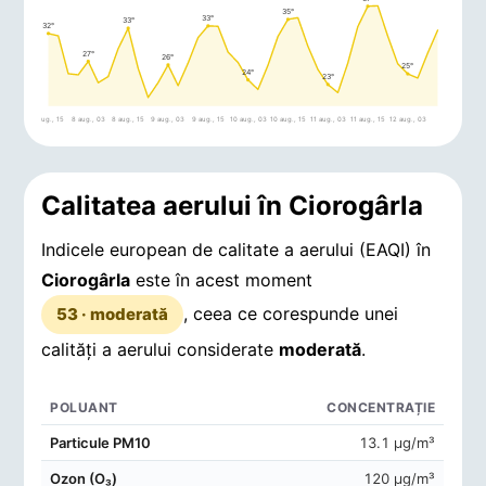
35°
33°
33°
32°
27°
26°
25°
24°
23°
7 aug., 15
8 aug., 03
8 aug., 15
9 aug., 03
9 aug., 15
10 aug., 03
10 aug., 15
11 aug., 03
11 aug., 15
12 aug., 03
Calitatea aerului în Ciorogârla
Indicele european de calitate a aerului (EAQI) în
Ciorogârla
este în acest moment
, ceea ce corespunde unei
53 · moderată
calități a aerului considerate
moderată
.
POLUANT
CONCENTRAȚIE
Concentrații de poluanți în aerul din Ciorogârla
Particule PM10
13.1 μg/m³
Ozon (O₃)
120 μg/m³