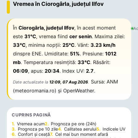
Vremea în Ciorogârla, județul Ilfov
În
Ciorogârla, județul Ilfov
, în acest moment
Ac
este
31°C
, vremea fiind
cer senin
. Maxima zilei:
33°C
, minima nopții:
25°C
. Vânt:
3.23 km/h
dinspre ENE. Umiditate:
51%
. Presiune:
1012
mb
. Temperatura resimțită:
33°C
. Răsărit:
06:09
, apus:
20:34
. Index UV:
2.7
.
Sursa: ANM
Date actualizate la
12:09, 07 Aug 2026
.
(meteoromania.ro) și OpenWeather.
CUPRINS PAGINĂ
Vremea acum
Prognoza pe ore (24h)
Prognoza pe 10 zile
Calitatea aerului
Indicele UV
Confort și ceață
Cel mai bun moment afară