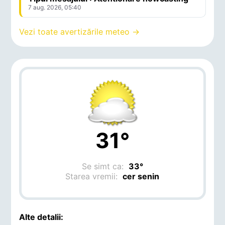
7 aug. 2026, 05:40
Vezi toate avertizările meteo →
31°
Se simt ca:
33°
Starea vremii:
cer senin
Alte detalii: