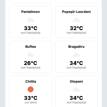
Pantelimon
Popeşti-Leordeni
33°C
32°C
nori împrăștiați
nori împrăștiați
Buftea
Bragadiru
26°C
34°C
nori împrăștiați
nori împrăștiați
Chitila
Otopeni
33°C
34°C
cer senin
nori împrăștiați