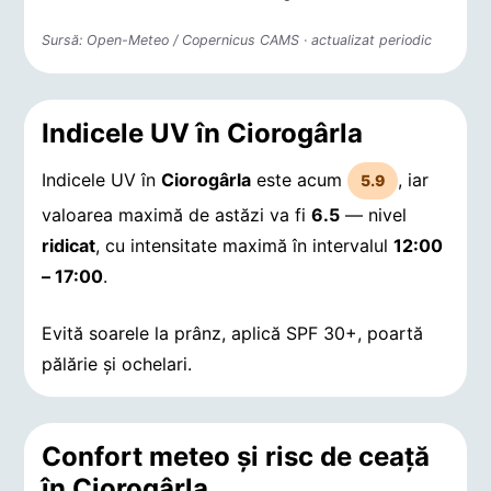
Sursă: Open-Meteo / Copernicus CAMS · actualizat periodic
Indicele UV în Ciorogârla
Indicele UV în
Ciorogârla
este acum
, iar
5.9
valoarea maximă de astăzi va fi
6.5
— nivel
ridicat
, cu intensitate maximă în intervalul
12:00
– 17:00
.
Evită soarele la prânz, aplică SPF 30+, poartă
pălărie și ochelari.
Confort meteo și risc de ceață
în Ciorogârla