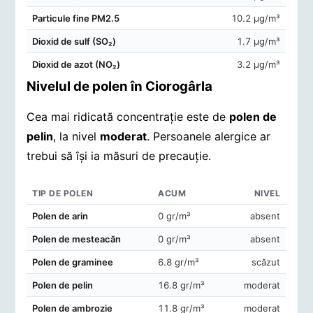
Particule fine PM2.5
10.2 μg/m³
Dioxid de sulf (SO₂)
1.7 μg/m³
Dioxid de azot (NO₂)
3.2 μg/m³
Nivelul de polen în Ciorogârla
Cea mai ridicată concentrație este de
polen de
pelin
, la nivel
moderat
. Persoanele alergice ar
trebui să își ia măsuri de precauție.
TIP DE POLEN
ACUM
NIVEL
Concentrații de polen în aerul din Ciorogârla
Polen de arin
0 gr/m³
absent
Polen de mesteacăn
0 gr/m³
absent
Polen de graminee
6.8 gr/m³
scăzut
Polen de pelin
16.8 gr/m³
moderat
Polen de ambrozie
11.8 gr/m³
moderat