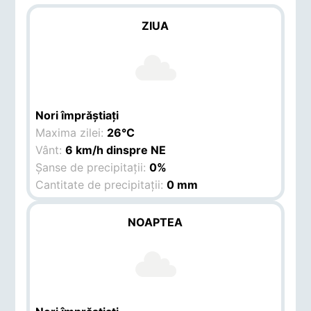
ZIUA
Nori împrăștiați
Maxima zilei:
26°C
Vânt:
6 km/h dinspre NE
Șanse de precipitații:
0%
Cantitate de precipitații:
0 mm
NOAPTEA