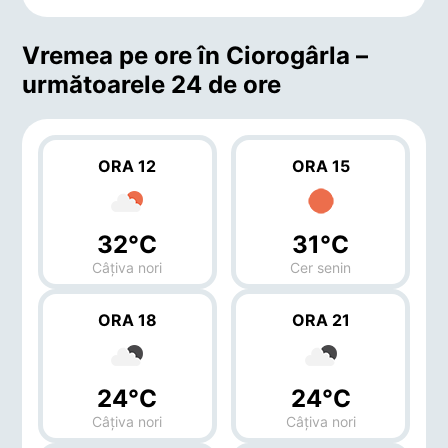
Vremea pe ore în Ciorogârla –
următoarele 24 de ore
ORA 12
ORA 15
32°C
31°C
Câțiva nori
Cer senin
ORA 18
ORA 21
24°C
24°C
Câțiva nori
Câțiva nori