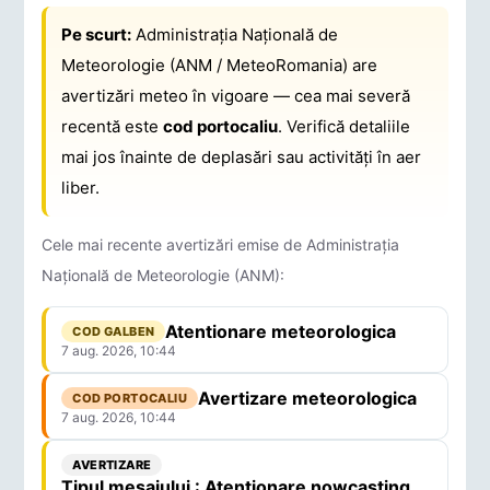
Pe scurt:
Administrația Națională de
Meteorologie (ANM / MeteoRomania) are
avertizări meteo în vigoare — cea mai severă
recentă este
cod portocaliu
. Verifică detaliile
mai jos înainte de deplasări sau activități în aer
liber.
Cele mai recente avertizări emise de Administrația
Națională de Meteorologie (ANM):
Atentionare meteorologica
COD GALBEN
7 aug. 2026, 10:44
Avertizare meteorologica
COD PORTOCALIU
7 aug. 2026, 10:44
AVERTIZARE
Tipul mesajului : Atentionare nowcasting