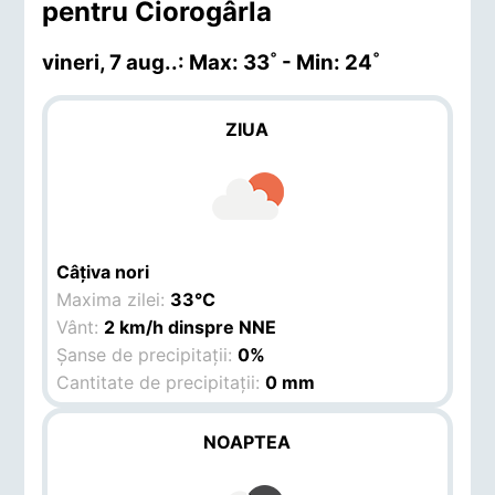
pentru Ciorogârla
vineri, 7 aug.
.: Max: 33˚ - Min: 24˚
ZIUA
Câțiva nori
Maxima zilei:
33°C
Vânt:
2 km/h dinspre NNE
Șanse de precipitații:
0%
Cantitate de precipitații:
0 mm
NOAPTEA