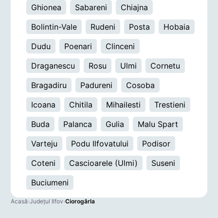
Ghionea
Sabareni
Chiajna
Bolintin-Vale
Rudeni
Posta
Hobaia
Dudu
Poenari
Clinceni
Draganescu
Rosu
Ulmi
Cornetu
Bragadiru
Padureni
Cosoba
Icoana
Chitila
Mihailesti
Trestieni
Buda
Palanca
Gulia
Malu Spart
Varteju
Podu Ilfovatului
Podisor
Coteni
Cascioarele (Ulmi)
Suseni
Buciumeni
Acasă
›
Județul Ilfov
›
Ciorogârla