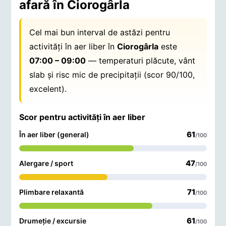
afară în Ciorogârla
Cel mai bun interval de astăzi pentru
activități în aer liber în
Ciorogârla
este
07:00 – 09:00
— temperaturi plăcute, vânt
slab și risc mic de precipitații (scor 90/100,
excelent).
Scor pentru activități în aer liber
61
În aer liber (general)
/100
47
Alergare / sport
/100
71
Plimbare relaxantă
/100
61
Drumeție / excursie
/100