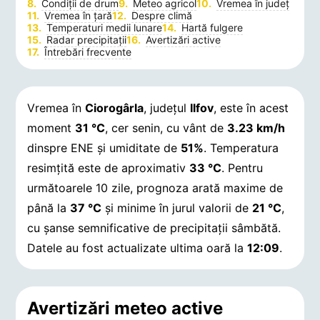
Condiții de drum
Meteo agricol
Vremea în județ
Vremea în țară
Despre climă
Temperaturi medii lunare
Hartă fulgere
Radar precipitații
Avertizări active
Întrebări frecvente
Vremea în
Ciorogârla
, județul
Ilfov
, este în acest
moment
31 °C
, cer senin, cu vânt de
3.23 km/h
dinspre ENE și umiditate de
51%
. Temperatura
resimțită este de aproximativ
33 °C
. Pentru
următoarele 10 zile, prognoza arată maxime de
până la
37 °C
și minime în jurul valorii de
21 °C
,
cu șanse semnificative de precipitații sâmbătă.
Datele au fost actualizate ultima oară la
12:09
.
Avertizări meteo active