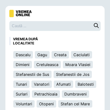
Caută o 
VREMEA DUPĂ
LOCALITATE
Dascalu
Gagu
Creata
Caciulati
Dimieni
Cretuleasca
Moara Vlasiei
Stefanestii de Sus
Stefanestii de Jos
Tunari
Vanatori
Afumati
Balotesti
Surlari
Petrachioaia
Dumbraveni
Voluntari
Otopeni
Stefan cel Mare