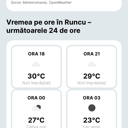
Surse: Meteoromania, OpenWeather
Vremea pe ore în Runcu –
următoarele 24 de ore
ORA 18
ORA 21
30°C
29°C
Nori împrăștiați
Nori împrăștiați
ORA 00
ORA 03
27°C
23°C
Câțiva nori
Cer senin