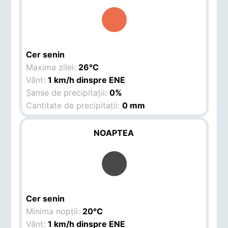
Cer senin
Maxima zilei:
26°C
Vânt:
1 km/h dinspre ENE
Șanse de precipitații:
0%
Cantitate de precipitații:
0 mm
NOAPTEA
Cer senin
Minima nopții:
20°C
Vânt:
1 km/h dinspre ENE