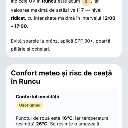
Indicele UV în
Runcu
este acum
, iar
2
valoarea maximă de astăzi va fi
7
— nivel
ridicat
, cu intensitate maximă în intervalul
12:00
– 17:00
.
Evită soarele la prânz, aplică SPF 30+, poartă
pălărie și ochelari.
Confort meteo și risc de ceață
în Runcu
Confortul umidității
Ușor umed
Punctul de rouă este
16°C
, iar temperatura
resimțită
26°C
. Se resimte o umezeală