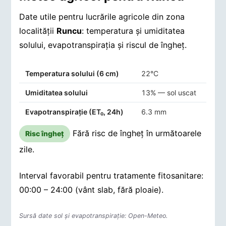
Date utile pentru lucrările agricole din zona
localității
Runcu
: temperatura și umiditatea
solului, evapotranspirația și riscul de îngheț.
Indicatori agro-meteorologici pentru Runcu
Temperatura solului (6 cm)
22°C
Umiditatea solului
13% — sol uscat
Evapotranspirație (ET₀, 24h)
6.3 mm
Fără risc de îngheț în următoarele
Risc îngheț
zile.
Interval favorabil pentru tratamente fitosanitare:
00:00 – 24:00 (vânt slab, fără ploaie).
Sursă date sol și evapotranspirație: Open-Meteo.