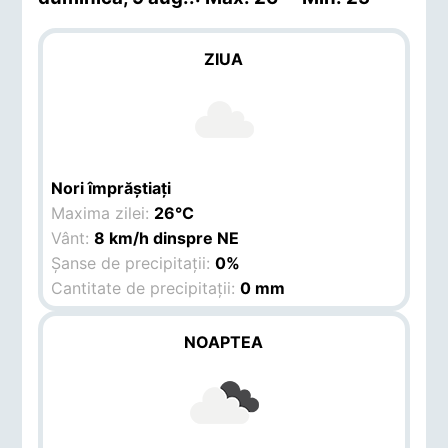
ZIUA
Nori împrăștiați
Maxima zilei:
26°C
Vânt:
8 km/h dinspre NE
Șanse de precipitații:
0%
Cantitate de precipitații:
0 mm
NOAPTEA