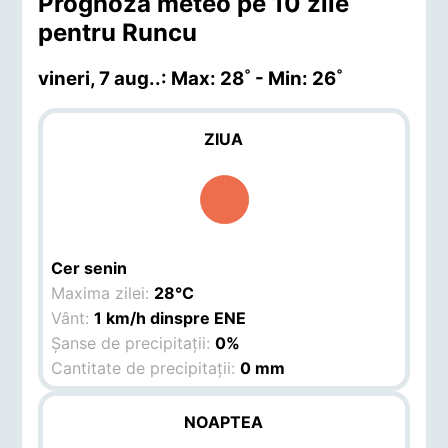
Prognoza meteo pe 10 zile
pentru Runcu
vineri, 7 aug.
.: Max: 28˚ - Min: 26˚
ZIUA
Cer senin
Maxima zilei:
28°C
Vânt:
1 km/h dinspre ENE
Șanse de precipitații:
0%
Cantitate de precipitații:
0 mm
NOAPTEA