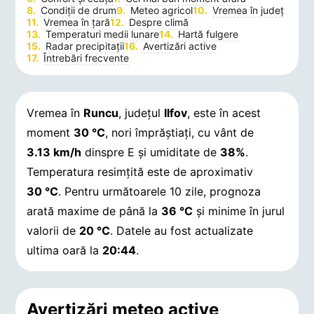
Condiții de drum
Meteo agricol
Vremea în județ
Vremea în țară
Despre climă
Temperaturi medii lunare
Hartă fulgere
Radar precipitații
Avertizări active
Întrebări frecvente
Vremea în
Runcu
, județul
Ilfov
, este în acest
moment
30 °C
, nori împrăștiați, cu vânt de
3.13 km/h
dinspre E și umiditate de
38%
.
Temperatura resimțită este de aproximativ
30 °C
. Pentru următoarele 10 zile, prognoza
arată maxime de până la
36 °C
și minime în jurul
valorii de
20 °C
.
Datele au fost actualizate
ultima oară la
20:44
.
Avertizări meteo active