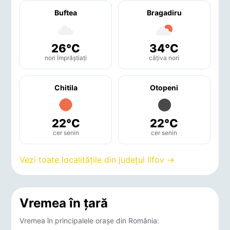
Buftea
Bragadiru
26°C
34°C
nori împrăștiați
câțiva nori
Chitila
Otopeni
22°C
22°C
cer senin
cer senin
Vezi toate localitățile din județul Ilfov →
Vremea în țară
Vremea în principalele orașe din România: