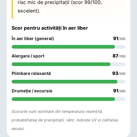
risc mic de precipitații (scor 99/100,
excelent).
Scor pentru activități în aer liber
91
În aer liber (general)
/100
87
Alergare / sport
/100
93
Plimbare relaxantă
/100
91
Drumeție / excursie
/100
Scorurile sunt estimate din temperatura resimțită,
probabilitatea de precipitații, vânt, indicele UV și calitatea
aerului.