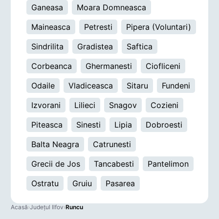
Ganeasa
Moara Domneasca
Maineasca
Petresti
Pipera (Voluntari)
Sindrilita
Gradistea
Saftica
Corbeanca
Ghermanesti
Ciofliceni
Odaile
Vladiceasca
Sitaru
Fundeni
Izvorani
Lilieci
Snagov
Cozieni
Piteasca
Sinesti
Lipia
Dobroesti
Balta Neagra
Catrunesti
Grecii de Jos
Tancabesti
Pantelimon
Ostratu
Gruiu
Pasarea
Acasă
›
Județul Ilfov
›
Runcu