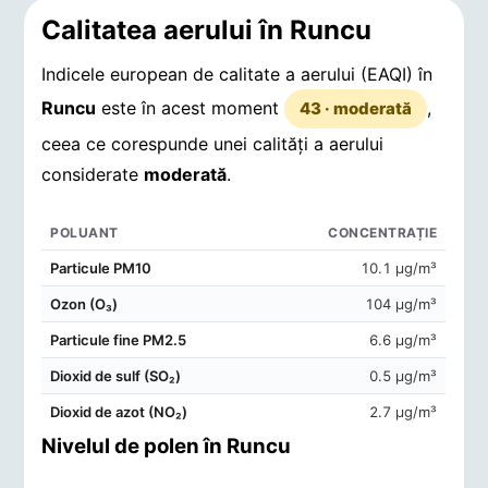
Calitatea aerului în Runcu
Indicele european de calitate a aerului (EAQI) în
Runcu
este în acest moment
,
43 · moderată
ceea ce corespunde unei calități a aerului
considerate
moderată
.
POLUANT
CONCENTRAȚIE
Concentrații de poluanți în aerul din Runcu
Particule PM10
10.1 μg/m³
Ozon (O₃)
104 μg/m³
Particule fine PM2.5
6.6 μg/m³
Dioxid de sulf (SO₂)
0.5 μg/m³
Dioxid de azot (NO₂)
2.7 μg/m³
Nivelul de polen în Runcu