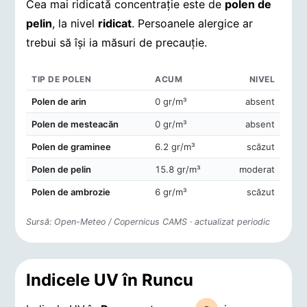
Cea mai ridicată concentrație este de
polen de
pelin
, la nivel
ridicat
. Persoanele alergice ar
trebui să își ia măsuri de precauție.
TIP DE POLEN
ACUM
NIVEL
Concentrații de polen în aerul din Runcu
Polen de arin
0 gr/m³
absent
Polen de mesteacăn
0 gr/m³
absent
Polen de graminee
6.2 gr/m³
scăzut
Polen de pelin
15.8 gr/m³
moderat
Polen de ambrozie
6 gr/m³
scăzut
Sursă: Open-Meteo / Copernicus CAMS · actualizat periodic
Indicele UV în Runcu