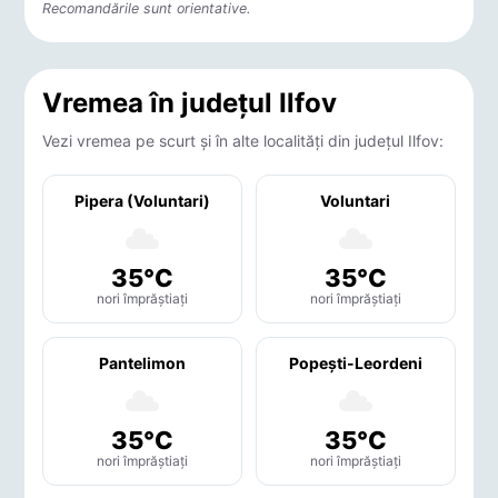
Recomandările sunt orientative.
Vremea în județul Ilfov
Vezi vremea pe scurt și în alte localități din județul Ilfov:
Pipera (Voluntari)
Voluntari
35°C
35°C
nori împrăștiați
nori împrăștiați
Pantelimon
Popeşti-Leordeni
35°C
35°C
nori împrăștiați
nori împrăștiați