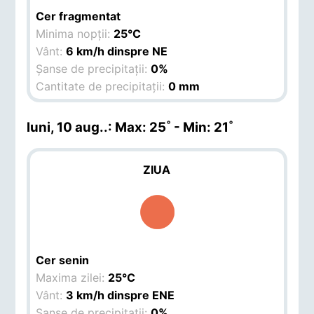
Cer fragmentat
Minima nopții:
25°C
Vânt:
6 km/h dinspre NE
Șanse de precipitații:
0%
Cantitate de precipitații:
0 mm
luni, 10 aug.
.: Max: 25˚ - Min: 21˚
ZIUA
Cer senin
Maxima zilei:
25°C
Vânt:
3 km/h dinspre ENE
Șanse de precipitații:
0%