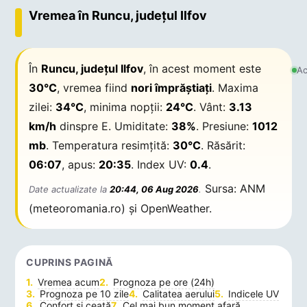
Vremea în Runcu, județul Ilfov
În
Runcu, județul Ilfov
, în acest moment este
Ac
30°C
, vremea fiind
nori împrăștiați
. Maxima
zilei:
34°C
, minima nopții:
24°C
. Vânt:
3.13
km/h
dinspre E. Umiditate:
38%
. Presiune:
1012
mb
. Temperatura resimțită:
30°C
. Răsărit:
06:07
, apus:
20:35
. Index UV:
0.4
.
Sursa: ANM
Date actualizate la
20:44, 06 Aug 2026
.
(meteoromania.ro) și OpenWeather.
CUPRINS PAGINĂ
Vremea acum
Prognoza pe ore (24h)
Prognoza pe 10 zile
Calitatea aerului
Indicele UV
Confort și ceață
Cel mai bun moment afară