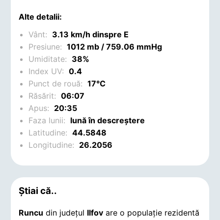
Alte detalii:
Vânt:
3.13 km/h dinspre E
Presiune:
1012 mb / 759.06 mmHg
Umiditate:
38%
Index UV:
0.4
Punct de rouă:
17°C
Răsărit:
06:07
Apus:
20:35
Faza lunii:
lună în descreștere
Latitudine:
44.5848
Longitudine:
26.2056
Știai că..
Runcu
din județul
Ilfov
are o populație rezidentă