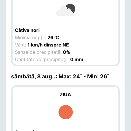
Câțiva nori
Minima nopții:
26°C
Vânt:
1 km/h dinspre NE
Șanse de precipitații:
0%
Cantitate de precipitații:
0 mm
sâmbătă, 8 aug.
.: Max: 24˚ - Min: 26˚
ZIUA