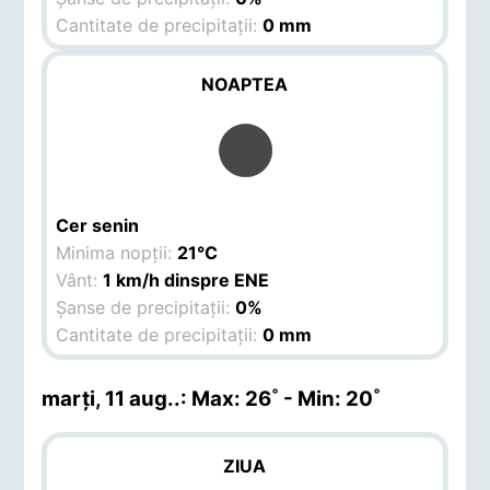
Cantitate de precipitații:
0 mm
NOAPTEA
Cer senin
Minima nopții:
21°C
Vânt:
1 km/h dinspre ENE
Șanse de precipitații:
0%
Cantitate de precipitații:
0 mm
marți, 11 aug.
.: Max: 26˚ - Min: 20˚
ZIUA