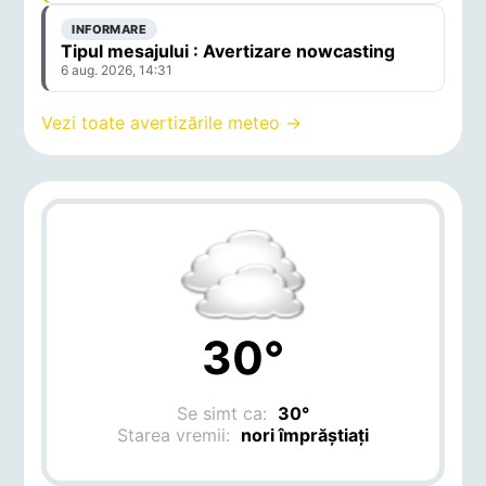
INFORMARE
Tipul mesajului : Avertizare nowcasting
6 aug. 2026, 14:31
Vezi toate avertizările meteo →
30°
Se simt ca:
30°
Starea vremii:
nori împrăștiați