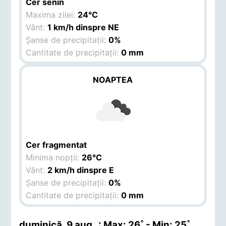
Cer senin
Maxima zilei:
24°C
Vânt:
1 km/h dinspre NE
Șanse de precipitații:
0%
Cantitate de precipitații:
0 mm
NOAPTEA
Cer fragmentat
Minima nopții:
26°C
Vânt:
2 km/h dinspre E
Șanse de precipitații:
0%
Cantitate de precipitații:
0 mm
duminică, 9 aug.
.: Max: 26˚ - Min: 25˚