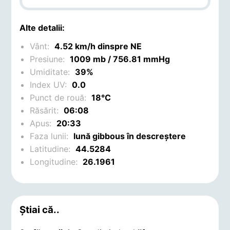
Alte detalii:
Vânt:
4.52 km/h dinspre NE
Presiune:
1009 mb / 756.81 mmHg
Umiditate:
39%
Index UV:
0.0
Punct de rouă:
18°C
Răsărit:
06:08
Apus:
20:33
Faza lunii:
lună gibbous în descreștere
Latitudine:
44.5284
Longitudine:
26.1961
Știai că..