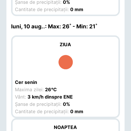
Șanse de precipitații:
0%
Cantitate de precipitații:
0 mm
luni, 10 aug.
.: Max: 26˚ - Min: 21˚
ZIUA
Cer senin
Maxima zilei:
26°C
Vânt:
3 km/h dinspre ENE
Șanse de precipitații:
0%
Cantitate de precipitații:
0 mm
NOAPTEA