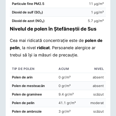
Particule fine PM2.5
11 μg/m³
Dioxid de sulf (SO₂)
1 μg/m³
Dioxid de azot (NO₂)
5.7 μg/m³
Nivelul de polen în Ştefăneştii de Sus
Cea mai ridicată concentrație este de
polen de
pelin
, la nivel
ridicat
. Persoanele alergice ar
trebui să își ia măsuri de precauție.
TIP DE POLEN
ACUM
NIVEL
Concentrații de polen în aerul din Ştefăneştii de Sus
Polen de arin
0 gr/m³
absent
Polen de mesteacăn
0 gr/m³
absent
Polen de graminee
9.4 gr/m³
scăzut
Polen de pelin
41.1 gr/m³
moderat
Polen de ambrozie
3 gr/m³
scăzut