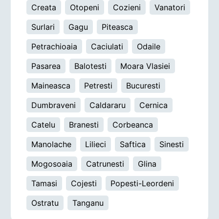
Creata
Otopeni
Cozieni
Vanatori
Surlari
Gagu
Piteasca
Petrachioaia
Caciulati
Odaile
Pasarea
Balotesti
Moara Vlasiei
Maineasca
Petresti
Bucuresti
Dumbraveni
Caldararu
Cernica
Catelu
Branesti
Corbeanca
Manolache
Lilieci
Saftica
Sinesti
Mogosoaia
Catrunesti
Glina
Tamasi
Cojesti
Popesti-Leordeni
Ostratu
Tanganu