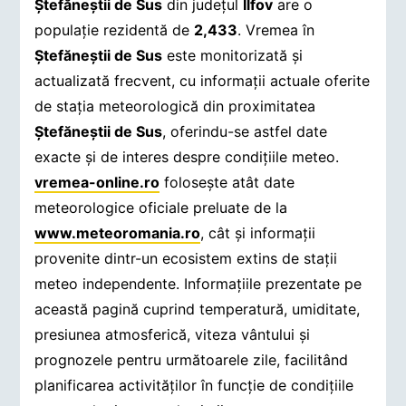
Ştefăneştii de Sus
din județul
Ilfov
are o
populație rezidentă de
2,433
. Vremea în
Ştefăneştii de Sus
este monitorizată și
actualizată frecvent, cu informații actuale oferite
de stația meteorologică din proximitatea
Ştefăneştii de Sus
, oferindu-se astfel date
exacte și de interes despre condițiile meteo.
vremea-online.ro
folosește atât date
meteorologice oficiale preluate de la
www.meteoromania.ro
, cât și informații
provenite dintr-un ecosistem extins de stații
meteo independente. Informațiile prezentate pe
această pagină cuprind temperatură, umiditate,
presiunea atmosferică, viteza vântului și
prognozele pentru următoarele zile, facilitând
planificarea activităților în funcție de condițiile