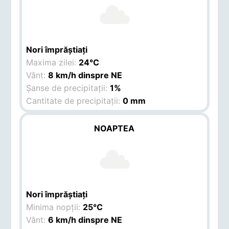
Nori împrăștiați
Maxima zilei:
24°C
Vânt:
8 km/h dinspre NE
Șanse de precipitații:
1%
Cantitate de precipitații:
0 mm
NOAPTEA
Nori împrăștiați
Minima nopții:
25°C
Vânt:
6 km/h dinspre NE