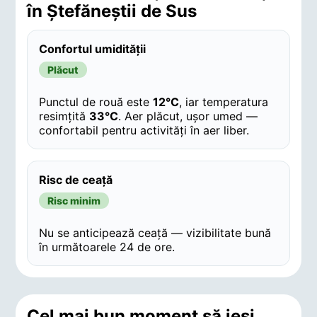
în Ştefăneştii de Sus
Confortul umidității
Plăcut
Punctul de rouă este
12°C
, iar temperatura
resimțită
33°C
. Aer plăcut, ușor umed —
confortabil pentru activități în aer liber.
Risc de ceață
Risc minim
Nu se anticipează ceață — vizibilitate bună
în următoarele 24 de ore.
Cel mai bun moment să ieși