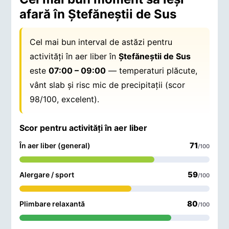
afară în Ştefăneştii de Sus
Cel mai bun interval de astăzi pentru
activități în aer liber în
Ştefăneştii de Sus
este
07:00 – 09:00
— temperaturi plăcute,
vânt slab și risc mic de precipitații (scor
98/100, excelent).
Scor pentru activități în aer liber
71
În aer liber (general)
/100
59
Alergare / sport
/100
80
Plimbare relaxantă
/100