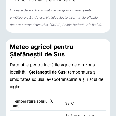
Evaluare derivată automat din prognoza meteo pentru
următoarele 24 de ore. Nu înlocuiește informațiile oficiale
despre starea drumurilor (CNAIR, Poliția Rutieră, InfoTrafic).
Meteo agricol pentru
Ştefăneştii de Sus
Date utile pentru lucrările agricole din zona
localității
Ştefăneştii de Sus
: temperatura și
umiditatea solului, evapotranspirația și riscul de
îngheț.
Indicatori agro-meteorologici pentru Ştefăneştii de Sus
Temperatura solului (6
32°C
cm)
18% — umiditate