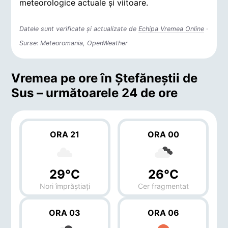
meteorologice actuale și viitoare.
Datele sunt verificate și actualizate de
Echipa Vremea Online
·
Surse: Meteoromania, OpenWeather
Vremea pe ore în Ştefăneştii de
Sus – următoarele 24 de ore
ORA 21
ORA 00
29°C
26°C
Nori împrăștiați
Cer fragmentat
ORA 03
ORA 06