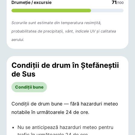
71
Drumeție / excursie
/100
Scorurile sunt estimate din temperatura resimțită,
probabilitatea de precipitații, vânt, indicele UV și calitatea
aerului.
Condiții de drum în Ştefăneştii
de Sus
Condiții bune
Condiții de drum bune — fără hazarduri meteo
notabile în următoarele 24 de ore.
Nu se anticipează hazarduri meteo pentru
trafic în următoarele 24 de ore.