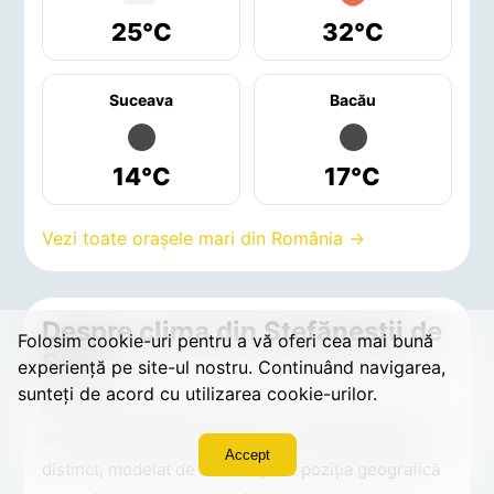
25°C
32°C
Suceava
Bacău
14°C
17°C
Vezi toate orașele mari din România →
Despre clima din Ştefăneştii de
Folosim cookie-uri pentru a vă oferi cea mai bună
Sus
experiență pe site-ul nostru. Continuând navigarea,
sunteți de acord cu utilizarea cookie-urilor.
Localitatea Ştefăneştii de Sus, din județul Ilfov, este
situată în Muntenia, o regiune cu un profil climatic
Accept
distinct, modelat de relieful și de poziția geografică