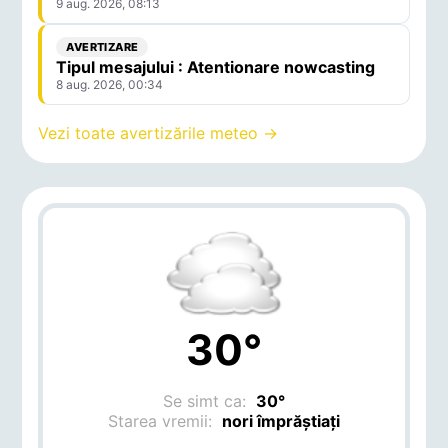
9 aug. 2026, 08:13
AVERTIZARE
Tipul mesajului : Atentionare nowcasting
8 aug. 2026, 00:34
Vezi toate avertizările meteo →
30°
Se simt ca:
30°
Starea vremii:
nori împrăștiați