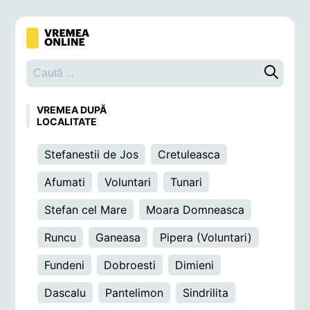
Caută o 
VREMEA DUPĂ
LOCALITATE
Stefanestii de Jos
Cretuleasca
Afumati
Voluntari
Tunari
Stefan cel Mare
Moara Domneasca
Runcu
Ganeasa
Pipera (Voluntari)
Fundeni
Dobroesti
Dimieni
Dascalu
Pantelimon
Sindrilita