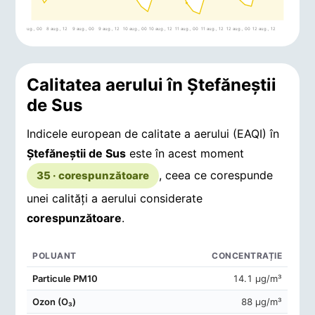
8 aug., 00
8 aug., 12
9 aug., 00
9 aug., 12
10 aug., 00
10 aug., 12
11 aug., 00
11 aug., 12
12 aug., 00
12 aug., 12
Calitatea aerului în Ştefăneştii
de Sus
Indicele european de calitate a aerului (EAQI) în
Ştefăneştii de Sus
este în acest moment
, ceea ce corespunde
35 · corespunzătoare
unei calități a aerului considerate
corespunzătoare
.
POLUANT
CONCENTRAȚIE
Concentrații de poluanți în aerul din Ştefăneştii de Sus
Particule PM10
14.1 μg/m³
Ozon (O₃)
88 μg/m³