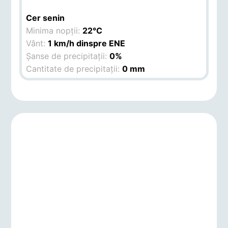
Cer senin
Minima nopții:
22°C
Vânt:
1 km/h dinspre ENE
Șanse de precipitații:
0%
Cantitate de precipitații:
0 mm