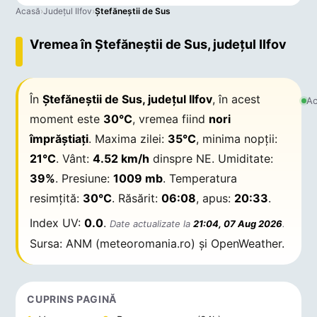
Acasă
›
Județul Ilfov
›
Ştefăneştii de Sus
Vremea în Ştefăneştii de Sus, județul Ilfov
În
Ştefăneştii de Sus, județul Ilfov
, în acest
Ac
moment este
30°C
, vremea fiind
nori
împrăștiați
. Maxima zilei:
35°C
, minima nopții:
21°C
. Vânt:
4.52 km/h
dinspre NE. Umiditate:
39%
. Presiune:
1009 mb
. Temperatura
resimțită:
30°C
. Răsărit:
06:08
, apus:
20:33
.
Index UV:
0.0
.
Date actualizate la
21:04, 07 Aug 2026
.
Sursa: ANM (meteoromania.ro) și OpenWeather.
CUPRINS PAGINĂ