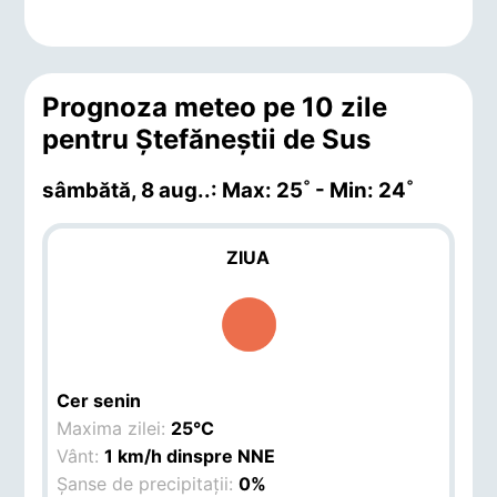
Prognoza meteo pe 10 zile
pentru Ştefăneştii de Sus
sâmbătă, 8 aug.
.: Max: 25˚ - Min: 24˚
ZIUA
Cer senin
Maxima zilei:
25°C
Vânt:
1 km/h dinspre NNE
Șanse de precipitații:
0%