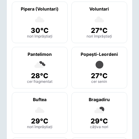
Pipera (Voluntari)
Voluntari
30°C
27°C
nori împrăștiați
nori împrăștiați
Pantelimon
Popeşti-Leordeni
28°C
27°C
cer fragmentat
cer senin
Buftea
Bragadiru
29°C
29°C
nori împrăștiați
câțiva nori