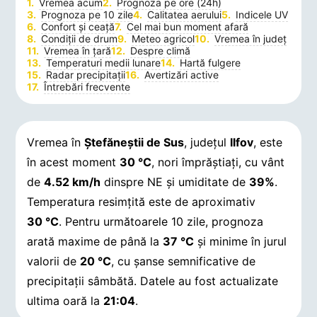
Vremea acum
Prognoza pe ore (24h)
Prognoza pe 10 zile
Calitatea aerului
Indicele UV
Confort și ceață
Cel mai bun moment afară
Condiții de drum
Meteo agricol
Vremea în județ
Vremea în țară
Despre climă
Temperaturi medii lunare
Hartă fulgere
Radar precipitații
Avertizări active
Întrebări frecvente
Vremea în
Ştefăneştii de Sus
, județul
Ilfov
, este
în acest moment
30 °C
, nori împrăștiați, cu vânt
de
4.52 km/h
dinspre NE și umiditate de
39%
.
Temperatura resimțită este de aproximativ
30 °C
. Pentru următoarele 10 zile, prognoza
arată maxime de până la
37 °C
și minime în jurul
valorii de
20 °C
, cu șanse semnificative de
precipitații sâmbătă.
Datele au fost actualizate
ultima oară la
21:04
.