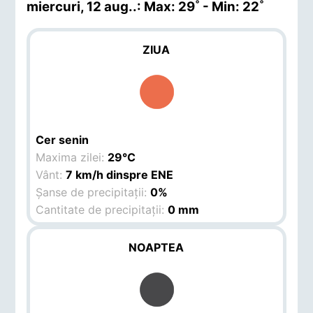
miercuri, 12 aug.
.: Max: 29˚ - Min: 22˚
ZIUA
Cer senin
Maxima zilei:
29°C
Vânt:
7 km/h dinspre ENE
Șanse de precipitații:
0%
Cantitate de precipitații:
0 mm
NOAPTEA