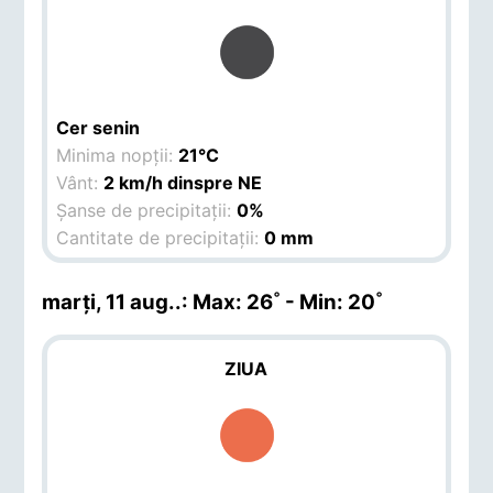
Cer senin
Minima nopții:
21°C
Vânt:
2 km/h dinspre NE
Șanse de precipitații:
0%
Cantitate de precipitații:
0 mm
marți, 11 aug.
.: Max: 26˚ - Min: 20˚
ZIUA