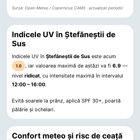
Sursă: Open-Meteo / Copernicus CAMS · actualizat periodic
Indicele UV în Ştefăneştii de
Sus
Indicele UV în
Ştefăneştii de Sus
este acum
, iar valoarea maximă de astăzi va fi
6.9
—
1.6
nivel
ridicat
, cu intensitate maximă în intervalul
12:00 – 16:00
.
Evită soarele la prânz, aplică SPF 30+, poartă
pălărie și ochelari.
Confort meteo și risc de ceață