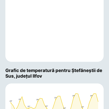
Grafic de temperatură pentru Ştefăneştii de
Sus, județul Ilfov
34°
34°
32°
31°
30°
29°
25°
25°
24°
23°