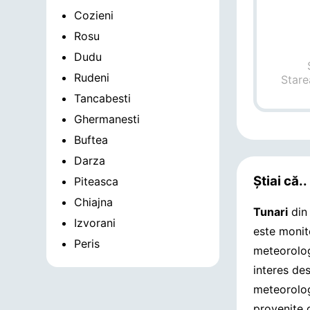
Cozieni
Rosu
Dudu
Rudeni
Stare
Tancabesti
Ghermanesti
Buftea
Darza
Știai că..
Piteasca
Chiajna
Tunari
din
Izvorani
este monito
Peris
meteorolog
interes de
meteorolog
provenite 