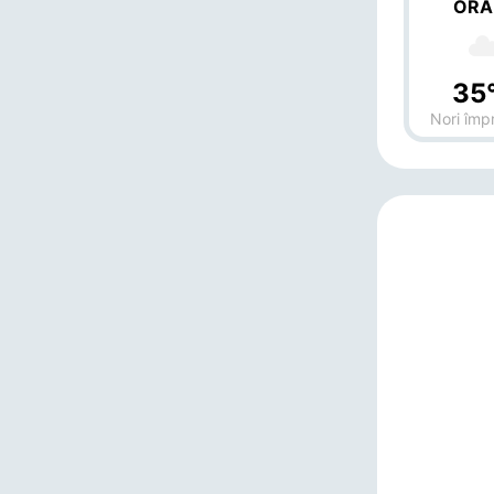
ORA
35
Nori împr