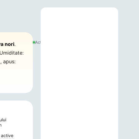
7
august
Actualizat:
va nori
.
2026,
00:36
Umiditate:
8
, apus:
ului
m
 active