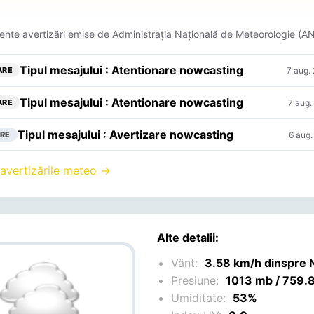
ente avertizări emise de Administrația Națională de Meteorologie (A
Tipul mesajului : Atentionare nowcasting
7 aug.
ARE
Tipul mesajului : Atentionare nowcasting
7 aug.
ARE
Tipul mesajului : Avertizare nowcasting
6 aug.
RE
 avertizările meteo →
Alte detalii:
Vânt:
3.58 km/h dinspre 
Presiune:
1013 mb / 759
Umiditate:
53%