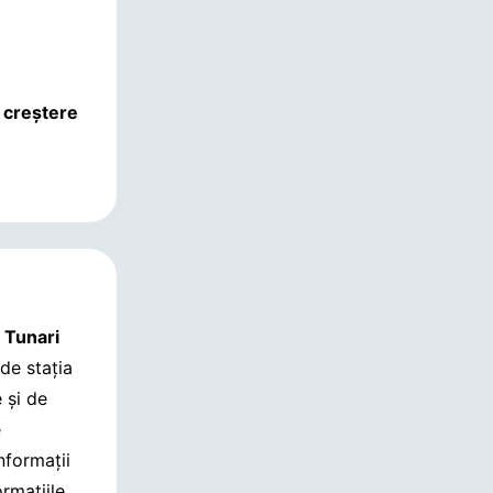
 creștere
n
Tunari
 de stația
 și de
e
informații
rmațiile