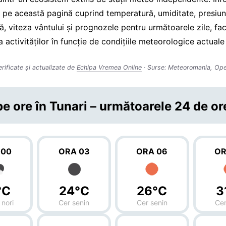
 pe această pagină cuprind temperatură, umiditate, presiu
, viteza vântului și prognozele pentru următoarele zile, fac
a activităților în funcție de condițiile meteorologice actuale 
erificate și actualizate de
Echipa Vremea Online
· Surse: Meteoromania, Op
e ore în Tunari – următoarele 24 de or
 00
ORA 03
ORA 06
OR
°C
24°C
26°C
3
 nori
Cer senin
Cer senin
Cer