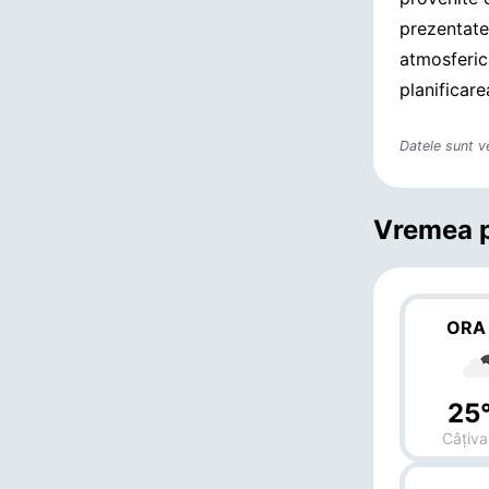
prezentate
atmosferică
planificare
Datele sunt v
Vremea p
ORA
25
Câțiva