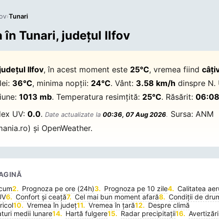
fov
›
Tunari
în Tunari, județul Ilfov
județul Ilfov
, în acest moment este
25°C
, vremea fiind
câți
lei:
36°C
, minima nopții:
24°C
. Vânt:
3.58 km/h
dinspre N. 
siune:
1013 mb
. Temperatura resimțită:
25°C
. Răsărit:
06:0
ndex UV:
0.0
.
Sursa: ANM
Date actualizate la
00:36, 07 Aug 2026
.
ania.ro) și OpenWeather.
AGINĂ
acum
Prognoza pe ore (24h)
Prognoza pe 10 zile
Calitatea aer
UV
Confort și ceață
Cel mai bun moment afară
Condiții de dru
icol
Vremea în județ
Vremea în țară
Despre climă
uri medii lunare
Hartă fulgere
Radar precipitații
Avertizări