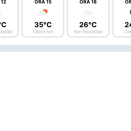
 12
ORA 15
ORA 18
OR
°C
35°C
26°C
2
ăștiați
Câțiva nori
Nori împrăștiați
Cer