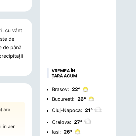
ri, cu vânt
este de
me de până
recipitații
VREMEA ÎN
ȚARĂ ACUM
Brasov:
22°
Bucuresti:
26°
) are
Cluj-Napoca:
21°
Craiova:
27°
i în aer
Iasi:
26°