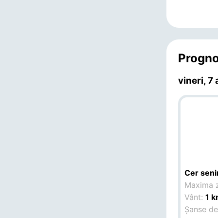
Progno
vineri, 7
Cer seni
Maxima z
Vânt:
1 k
Șanse de 