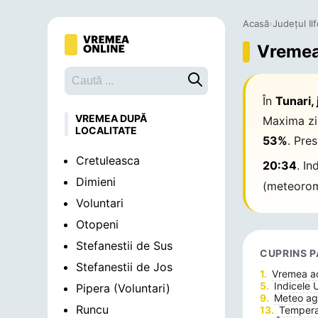
Acasă
›
Județul Il
Vremea 
Caută o localitate
În
Tunari, 
VREMEA DUPĂ
Maxima zi
LOCALITATE
53%
. Pre
Cretuleasca
20:34
. I
Dimieni
(meteorom
Voluntari
Otopeni
Stefanestii de Sus
CUPRINS P
Stefanestii de Jos
Vremea 
Indicele 
Pipera (Voluntari)
Meteo agr
Runcu
Temperat