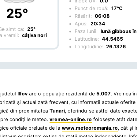
Index UV:
0.0
Punct de rouă:
17°C
25°
Răsărit:
06:08
Apus:
20:34
Se simt ca:
25°
Faza lunii:
lună gibbous în
a vremii:
câțiva nori
Latitudine:
44.5465
Longitudine:
26.1376
 județul
Ilfov
are o populație rezidentă de
5,007
. Vremea î
rizată și actualizată frecvent, cu informații actuale oferite
ică din proximitatea
Tunari
, oferindu-se astfel date exacte
spre condițiile meteo.
vremea-online.ro
folosește atât dat
ice oficiale preluate de la
www.meteoromania.ro
, cât și 
dintr-un ecosistem extins de stații meteo independente. Info