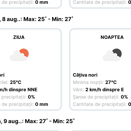
 de precipitații:
0 mm
Cantitate de precipitații:
 8 aug.
.: Max: 25˚ - Min: 27˚
ZIUA
NOAPTEA
ri
Câțiva nori
ilei:
25°C
Minima nopții:
27°C
m/h dinspre NNE
Vânt:
2 km/h dinspre E
precipitații:
0%
Șanse de precipitații:
0%
 de precipitații:
0 mm
Cantitate de precipitații:
, 9 aug.
.: Max: 27˚ - Min: 25˚