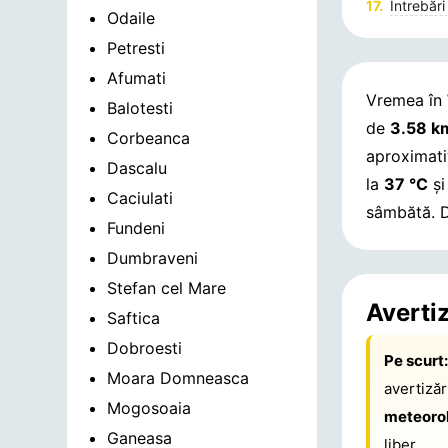
Întrebări
Odaile
Petresti
Afumati
Vremea în
Balotesti
de
3.58 k
Corbeanca
aproximat
Dascalu
la
37 °C
și
Caciulati
sâmbătă.
D
Fundeni
Dumbraveni
Stefan cel Mare
Averti
Saftica
Dobroesti
Pe scurt
Moara Domneasca
avertiză
Mogosoaia
meteoro
Ganeasa
liber.