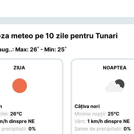
za meteo pe 10 zile pentru Tunari
 aug.
.: Max: 26˚ - Min: 25˚
ZIUA
NOAPTEA
n
Câțiva nori
ilei:
26°C
Minima nopții:
25°C
m/h dinspre NE
Vânt:
1 km/h dinspre NE
precipitații:
0%
Șanse de precipitații:
0%