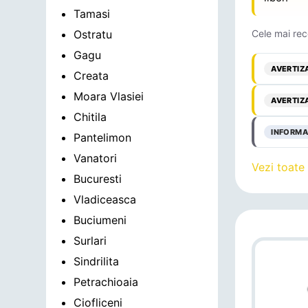
Tamasi
Ostratu
Cele mai rec
Gagu
AVERTIZ
Creata
Moara Vlasiei
AVERTIZ
Chitila
INFORMA
Pantelimon
Vanatori
Vezi toate
Bucuresti
Vladiceasca
Buciumeni
Surlari
Sindrilita
Petrachioaia
Ciofliceni