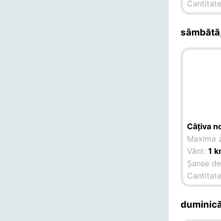
Cantitate
sâmbătă,
Câțiva no
Maxima z
Vânt:
1 k
Șanse de 
Cantitate
duminică