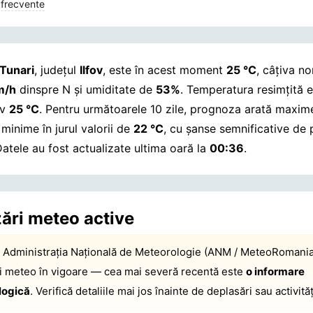
 frecvente
Tunari
, județul
Ilfov
, este în acest moment
25 °C
, câțiva no
m/h
dinspre N și umiditate de
53%
. Temperatura resimțită 
iv
25 °C
. Pentru următoarele 10 zile, prognoza arată maxi
 minime în jurul valorii de
22 °C
, cu șanse semnificative de p
atele au fost actualizate ultima oară la
00:36
.
zări meteo active
:
Administrația Națională de Meteorologie (ANM / MeteoRomania
ri meteo în vigoare — cea mai severă recentă este
o informare
logică
. Verifică detaliile mai jos înainte de deplasări sau activităț