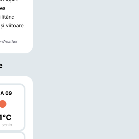
nea
ilitând
și viitoare.
enWeather
e
A 09
1°C
 senin