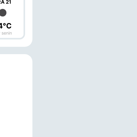
A 21
4°C
 senin