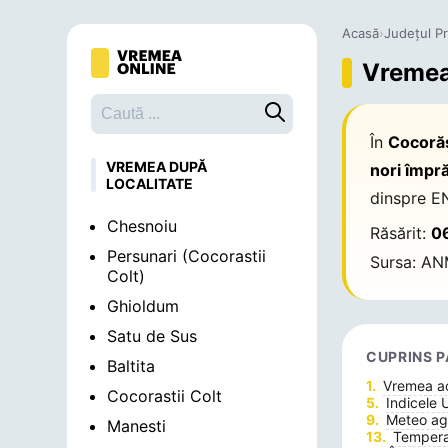
Acasă
›
Județul P
Vremea 
Caută o localitate
În
Cocorăş
VREMEA DUPĂ
nori împră
LOCALITATE
dinspre E
Chesnoiu
Răsărit:
0
Persunari (Cocorastii
Sursa: AN
Colt)
Ghioldum
Satu de Sus
CUPRINS P
Baltita
Vremea 
Cocorastii Colt
Indicele 
Meteo agr
Manesti
Temperat