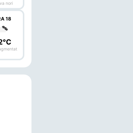
va nori
A 18
2°C
ragmentat