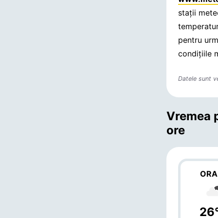
stații met
temperatur
pentru urmă
condițiile 
Datele sunt v
Vremea p
ore
ORA
26