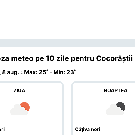
za meteo pe 10 zile pentru Cocorăştii
 8 aug.
.: Max: 25˚ - Min: 23˚
ZIUA
NOAPTEA
ri
Câțiva nori