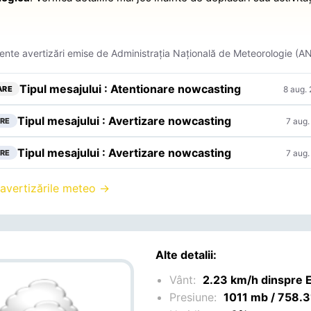
ente avertizări emise de Administrația Națională de Meteorologie (A
Tipul mesajului : Atentionare nowcasting
8 aug.
ARE
Tipul mesajului : Avertizare nowcasting
7 aug.
RE
Tipul mesajului : Avertizare nowcasting
7 aug.
RE
 avertizările meteo →
Alte detalii:
Vânt:
2.23 km/h dinspre 
Presiune:
1011 mb / 758.