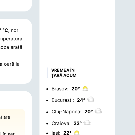
7 °C
, nori
emperatura
noza arată
a oară la
VREMEA ÎN
ȚARĂ ACUM
Brasov:
20°
Bucuresti:
24°
Cluj-Napoca:
20°
) are
Craiova:
22°
Iasi:
22°
i în aer