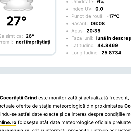
Umiditate:
6%
Index UV:
0.0
Punct de rouă:
-17°C
27°
Răsărit:
06:08
Apus:
20:35
Se simt ca:
26°
Faza lunii:
lună în descre
vremii:
nori împrăștiați
Latitudine:
44.8469
Longitudine:
25.8734
Cocorăştii Grind
este monitorizată și actualizată frecvent,
 actuale oferite de stația meteorologică din proximitatea
Co
rindu-se astfel date exacte și de interes despre condițiile m
line.ro
folosește atât date meteorologice oficiale preluate
oromania.ro
, cât și informații provenite dintr-un ecosiste