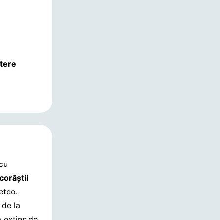
ștere
 cu
corăştii
eteo.
 de la
m extins de