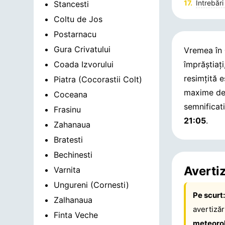
Întrebări
Stancesti
Coltu de Jos
Postarnacu
Gura Crivatului
Vremea în
Coada Izvorului
împrăștiaț
resimțită 
Piatra (Cocorastii Colt)
maxime de
Coceana
semnificat
Frasinu
21:05
.
Zahanaua
Bratesti
Bechinesti
Averti
Varnita
Ungureni (Cornesti)
Pe scurt
Zalhanaua
avertiză
Finta Veche
meteoro