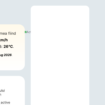
7
august
Actualizat:
emea fiind
2026,
21:05
km/h
ă:
26°C
.
Aug 2026
.
ului
m
 active