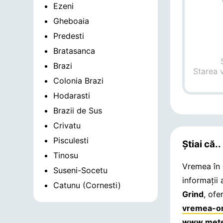
Ezeni
Gheboaia
Predesti
Bratasanca
Brazi
Starea 
Colonia Brazi
Hodarasti
Brazii de Sus
Crivatu
Pisculesti
Știai că..
Tinosu
Vremea în
Suseni-Socetu
informații
Catunu (Cornesti)
Grind
, ofe
vremea-on
www.mete