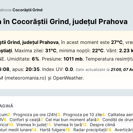
rahova
›
Cocorăştii Grind
în Cocorăştii Grind, județul Prahova
tii Grind, județul Prahova
, în acest moment este
27°C
, vr
știați
. Maxima zilei:
31°C
, minima nopții:
22°C
. Vânt:
2.23 
NE. Umiditate:
6%
. Presiune:
1011 mb
. Temperatura resimțit
6:08
, apus:
20:35
. Index UV:
0.0
.
Date actualizate la
21:05, 07 
M (meteoromania.ro) și OpenWeather.
AGINĂ
acum
Prognoza pe ore (24h)
Prognoza pe 10 zile
Calitatea aer
UV
Confort și ceață
Cel mai bun moment afară
Condiții de dru
icol
Vremea în județ
Vremea în țară
Despre climă
uri medii lunare
Hartă fulgere
Radar precipitații
Avertizări