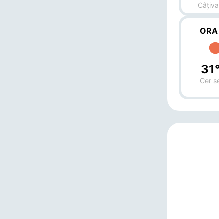
Câțiva
ORA
31
Cer s