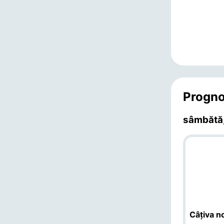
Progno
sâmbătă,
Câțiva no