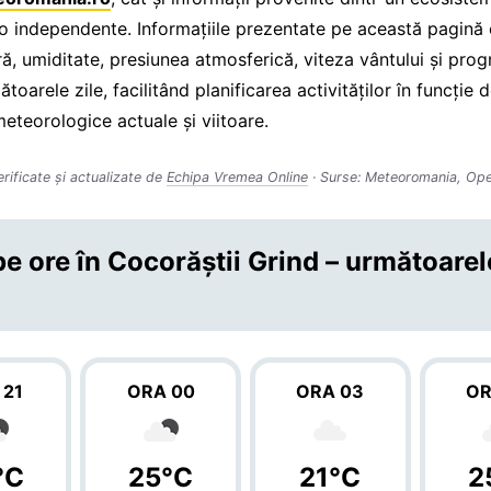
eo independente. Informațiile prezentate pe această pagină
ă, umiditate, presiunea atmosferică, viteza vântului și pro
toarele zile, facilitând planificarea activităților în funcție 
meteorologice actuale și viitoare.
erificate și actualizate de
Echipa Vremea Online
· Surse: Meteoromania, Op
e ore în Cocorăştii Grind – următoarel
 21
ORA 00
ORA 03
OR
°C
25°C
21°C
2