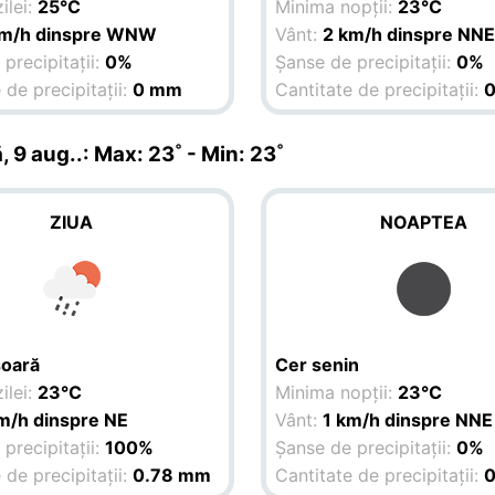
ilei:
25°C
Minima nopții:
23°C
km/h dinspre WNW
Vânt:
2 km/h dinspre NN
precipitații:
0%
Șanse de precipitații:
0%
 de precipitații:
0 mm
Cantitate de precipitații:
, 9 aug.
.: Max: 23˚ - Min: 23˚
ZIUA
NOAPTEA
șoară
Cer senin
ilei:
23°C
Minima nopții:
23°C
m/h dinspre NE
Vânt:
1 km/h dinspre NNE
precipitații:
100%
Șanse de precipitații:
0%
 de precipitații:
0.78 mm
Cantitate de precipitații: