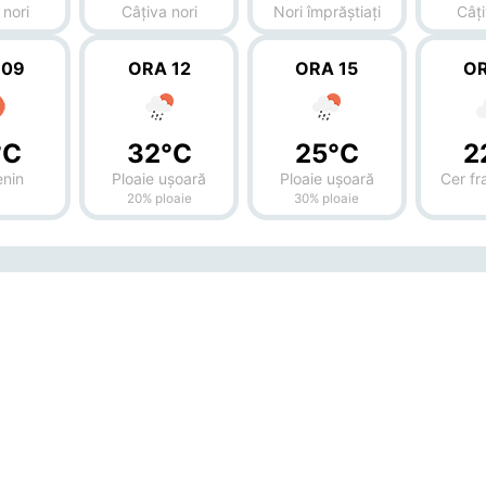
 nori
Câțiva nori
Nori împrăștiați
Câți
 09
ORA 12
ORA 15
OR
°C
32°C
25°C
2
enin
Ploaie ușoară
Ploaie ușoară
Cer f
20% ploaie
30% ploaie