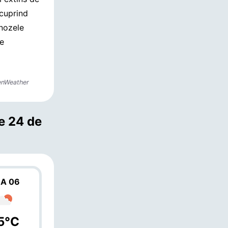
 cuprind
gnozele
de
enWeather
e 24 de
A 06
5°C