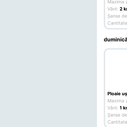
Maxima z
Vânt:
2 
Șanse de 
Cantitate
duminică
Ploaie u
Maxima z
Vânt:
1 k
Șanse de 
Cantitate