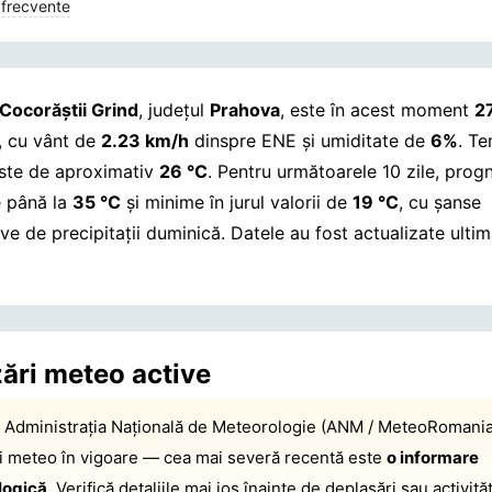
 frecvente
Cocorăştii Grind
, județul
Prahova
, este în acest moment
2
i, cu vânt de
2.23 km/h
dinspre ENE și umiditate de
6%
. T
este de aproximativ
26 °C
. Pentru următoarele 10 zile, prog
 până la
35 °C
și minime în jurul valorii de
19 °C
, cu șanse
ive de precipitații duminică.
Datele au fost actualizate ultim
zări meteo active
:
Administrația Națională de Meteorologie (ANM / MeteoRomania
ri meteo în vigoare — cea mai severă recentă este
o informare
logică
. Verifică detaliile mai jos înainte de deplasări sau activităț