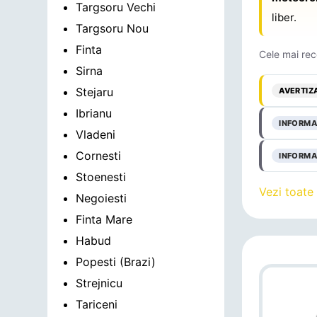
Targsoru Vechi
liber.
Targsoru Nou
Finta
Cele mai rec
Sirna
Stejaru
AVERTIZ
Ibrianu
INFORMA
Vladeni
Cornesti
INFORMA
Stoenesti
Vezi toate
Negoiesti
Finta Mare
Habud
Popesti (Brazi)
Strejnicu
Tariceni