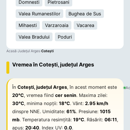
Domnesti
Pietrosani
Valea Rumanestilor
Bughea de Sus
Mihaesti
Varzaroaia
Vacarea
Valea Bradului
Poduri
Acasă
›
Județul Arges
›
Coteşti
Vremea în Coteşti, județul Arges
În
Coteşti, județul Arges
, în acest moment este
Ac
20°C
, vremea fiind
cer senin
. Maxima zilei:
30°C
, minima nopții:
18°C
. Vânt:
2.95 km/h
dinspre NNE. Umiditate:
61%
. Presiune:
1015
mb
. Temperatura resimțită:
19°C
. Răsărit:
06:11
,
apus:
20:40
. Index UV:
0.0
.