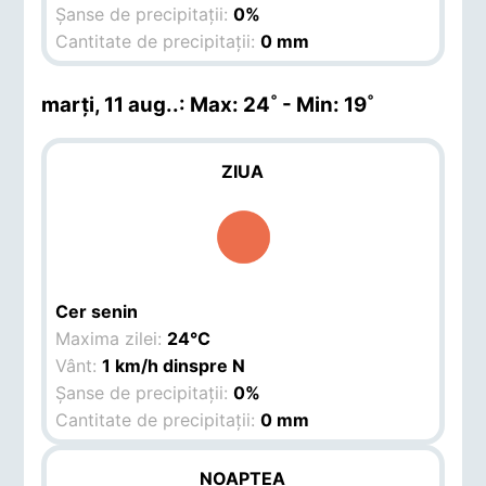
Șanse de precipitații:
0%
Cantitate de precipitații:
0 mm
marți, 11 aug.
.: Max: 24˚ - Min: 19˚
ZIUA
Cer senin
Maxima zilei:
24°C
Vânt:
1 km/h dinspre N
Șanse de precipitații:
0%
Cantitate de precipitații:
0 mm
NOAPTEA