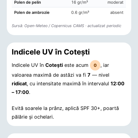
Polen de pelin
16 gr/m³
moderat
Polen de ambrozie
0.6 gr/m³
absent
Sursă: Open-Meteo / Copernicus CAMS · actualizat periodic
Indicele UV în Coteşti
Indicele UV în
Coteşti
este acum
, iar
0
valoarea maximă de astăzi va fi
7
— nivel
ridicat
, cu intensitate maximă în intervalul
12:00
– 17:00
.
Evită soarele la prânz, aplică SPF 30+, poartă
pălărie și ochelari.