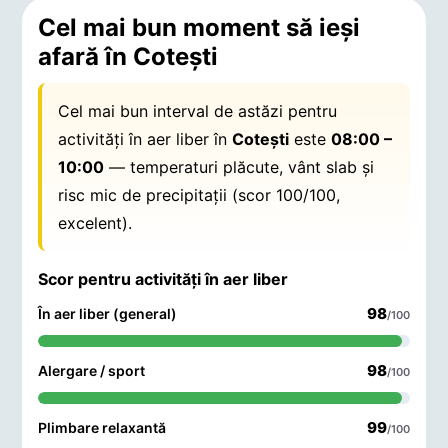
Cel mai bun moment să ieși
afară în Coteşti
Cel mai bun interval de astăzi pentru
activități în aer liber în
Coteşti
este
08:00 –
10:00
— temperaturi plăcute, vânt slab și
risc mic de precipitații (scor 100/100,
excelent).
Scor pentru activități în aer liber
98
În aer liber (general)
/100
98
Alergare / sport
/100
99
Plimbare relaxantă
/100