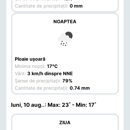
Cantitate de precipitații:
0 mm
NOAPTEA
Ploaie ușoară
Minima nopții:
17°C
Vânt:
3 km/h dinspre NNE
Șanse de precipitații:
79%
Cantitate de precipitații:
0.74 mm
luni, 10 aug.
.: Max: 23˚ - Min: 17˚
ZIUA