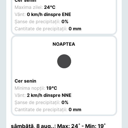
Cer senin
Maxima zilei:
24°C
Vânt:
0 km/h dinspre ENE
Șanse de precipitații:
0%
Cantitate de precipitații:
0 mm
NOAPTEA
Cer senin
Minima nopții:
19°C
Vânt:
2 km/h dinspre NNE
Șanse de precipitații:
0%
Cantitate de precipitații:
0 mm
sâmbătă, 8 aug.
.: Max: 24˚ - Min: 19˚