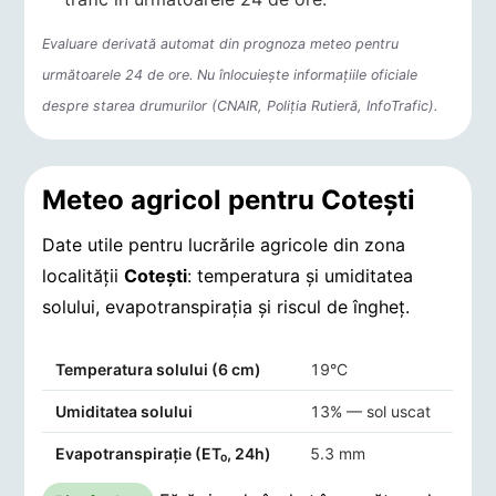
Evaluare derivată automat din prognoza meteo pentru
următoarele 24 de ore. Nu înlocuiește informațiile oficiale
despre starea drumurilor (CNAIR, Poliția Rutieră, InfoTrafic).
Meteo agricol pentru Coteşti
Date utile pentru lucrările agricole din zona
localității
Coteşti
: temperatura și umiditatea
solului, evapotranspirația și riscul de îngheț.
Indicatori agro-meteorologici pentru Coteşti
Temperatura solului (6 cm)
19°C
Umiditatea solului
13% — sol uscat
Evapotranspirație (ET₀, 24h)
5.3 mm