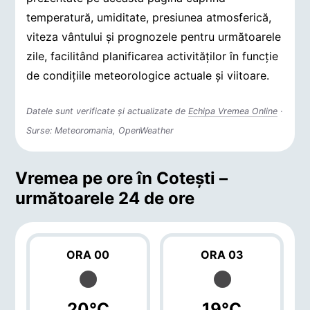
temperatură, umiditate, presiunea atmosferică,
viteza vântului și prognozele pentru următoarele
zile, facilitând planificarea activităților în funcție
de condițiile meteorologice actuale și viitoare.
Datele sunt verificate și actualizate de
Echipa Vremea Online
·
Surse: Meteoromania, OpenWeather
Vremea pe ore în Coteşti –
următoarele 24 de ore
ORA 00
ORA 03
20°C
19°C