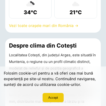
34°C
21°C
Vezi toate orașele mari din România →
Despre clima din Coteşti
Localitatea Coteşti, din județul Arges, este situată în
Muntenia, o regiune cu un profil climatic distinct,
modelat de relieful și de poziția geografică a
Folosim cookie-uri pentru a vă oferi cea mai bună
României. Clima din Coteşti este temperat-
experiență pe site-ul nostru. Continuând navigarea,
continentală: ierni cu medii de -2 până la -4°C în
sunteți de acord cu utilizarea cookie-urilor.
ianuarie, veri călduroase cu maxime de 28–32°C în
iulie, și precipitații anuale de aproximativ 500–600
Accept
mm, distribuite mai ales primăvara târziu și la