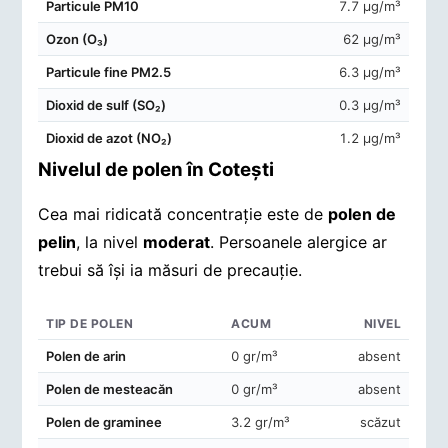
Particule PM10
7.7 μg/m³
Ozon (O₃)
62 μg/m³
Particule fine PM2.5
6.3 μg/m³
Dioxid de sulf (SO₂)
0.3 μg/m³
Dioxid de azot (NO₂)
1.2 μg/m³
Nivelul de polen în Coteşti
Cea mai ridicată concentrație este de
polen de
pelin
, la nivel
moderat
. Persoanele alergice ar
trebui să își ia măsuri de precauție.
TIP DE POLEN
ACUM
NIVEL
Concentrații de polen în aerul din Coteşti
Polen de arin
0 gr/m³
absent
Polen de mesteacăn
0 gr/m³
absent
Polen de graminee
3.2 gr/m³
scăzut