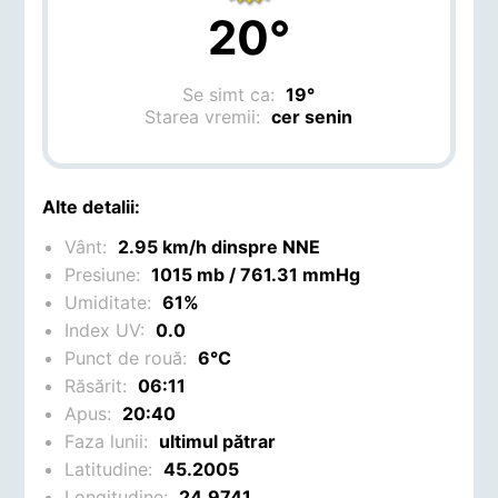
20°
Se simt ca:
19°
Starea vremii:
cer senin
Alte detalii:
Vânt:
2.95 km/h dinspre NNE
Presiune:
1015 mb / 761.31 mmHg
Umiditate:
61%
Index UV:
0.0
Punct de rouă:
6°C
Răsărit:
06:11
Apus:
20:40
Faza lunii:
ultimul pătrar
Latitudine:
45.2005
Longitudine:
24.9741