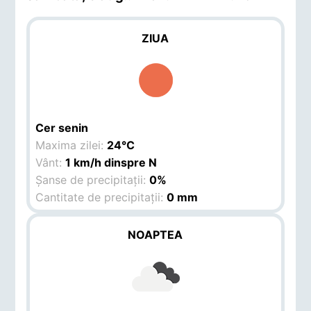
ZIUA
Cer senin
Maxima zilei:
24°C
Vânt:
1 km/h dinspre N
Șanse de precipitații:
0%
Cantitate de precipitații:
0 mm
NOAPTEA