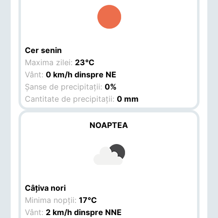
Cer senin
Maxima zilei:
23°C
Vânt:
0 km/h dinspre NE
Șanse de precipitații:
0%
Cantitate de precipitații:
0 mm
NOAPTEA
Câțiva nori
Minima nopții:
17°C
Vânt:
2 km/h dinspre NNE