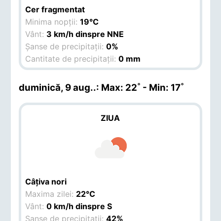
Cer fragmentat
Minima nopții:
19°C
Vânt:
3 km/h dinspre NNE
Șanse de precipitații:
0%
Cantitate de precipitații:
0 mm
duminică, 9 aug.
.: Max: 22˚ - Min: 17˚
ZIUA
Câțiva nori
Maxima zilei:
22°C
Vânt:
0 km/h dinspre S
Șanse de precipitații:
42%