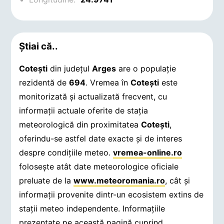
Știai că..
Coteşti
din județul
Arges
are o populație
rezidentă de
694
. Vremea în
Coteşti
este
monitorizată și actualizată frecvent, cu
informații actuale oferite de stația
meteorologică din proximitatea
Coteşti
,
oferindu-se astfel date exacte și de interes
despre condițiile meteo.
vremea-online.ro
folosește atât date meteorologice oficiale
preluate de la
www.meteoromania.ro
, cât și
informații provenite dintr-un ecosistem extins de
stații meteo independente. Informațiile
prezentate pe această pagină cuprind