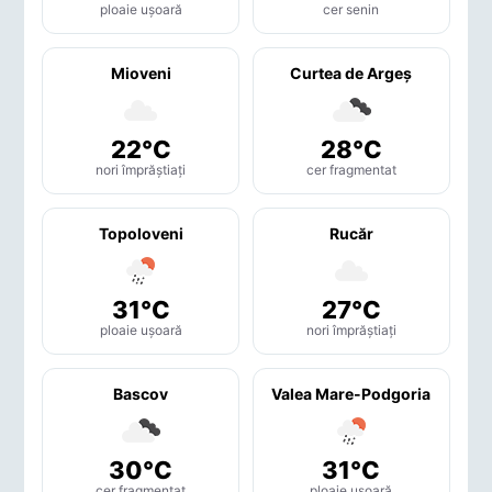
ploaie ușoară
cer senin
Mioveni
Curtea de Argeş
22°C
28°C
nori împrăștiați
cer fragmentat
Topoloveni
Rucăr
31°C
27°C
ploaie ușoară
nori împrăștiați
Bascov
Valea Mare-Podgoria
30°C
31°C
cer fragmentat
ploaie ușoară