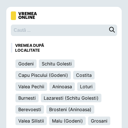
Caută o 
VREMEA DUPĂ
LOCALITATE
Godeni
Schitu Golesti
Capu Piscului (Godeni)
Costita
Valea Pechii
Aninoasa
Loturi
Burnesti
Lazaresti (Schitu Golesti)
Berevoesti
Brosteni (Aninoasa)
Valea Silistii
Malu (Godeni)
Grosani