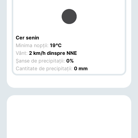
Cer senin
Minima nopții:
19°C
Vânt:
2 km/h dinspre NNE
Șanse de precipitații:
0%
Cantitate de precipitații:
0 mm