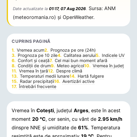
Sursa: ANM
Date actualizate la
01:17, 07 Aug 2026
.
(meteoromania.ro) și OpenWeather.
CUPRINS PAGINĂ
Vremea acum
Prognoza pe ore (24h)
Prognoza pe 10 zile
Calitatea aerului
Indicele UV
Confort și ceață
Cel mai bun moment afară
Condiții de drum
Meteo agricol
Vremea în județ
Vremea în țară
Despre climă
Temperaturi medii lunare
Hartă fulgere
Radar precipitații
Avertizări active
Întrebări frecvente
Vremea în
Coteşti
, județul
Arges
, este în acest
moment
20 °C
, cer senin, cu vânt de
2.95 km/h
dinspre NNE și umiditate de
61%
. Temperatura
resimțită este de aproximativ
19 °C
. Pentru