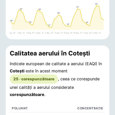
33°
31°
29°
29°
26°
20°
19°
19°
18°
17°
7 aug., 03
7 aug., 15
8 aug., 03
8 aug., 15
9 aug., 03
9 aug., 15
10 aug., 03
10 aug., 15
11 aug., 03
11 aug., 15
Calitatea aerului în Coteşti
Indicele european de calitate a aerului (EAQI) în
Coteşti
este în acest moment
, ceea ce corespunde
25 · corespunzătoare
unei calități a aerului considerate
corespunzătoare
.
POLUANT
CONCENTRAȚIE
Concentrații de poluanți în aerul din Coteşti