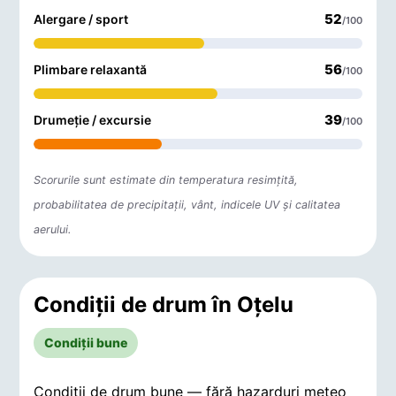
52
Alergare / sport
/100
56
Plimbare relaxantă
/100
39
Drumeție / excursie
/100
Scorurile sunt estimate din temperatura resimțită,
probabilitatea de precipitații, vânt, indicele UV și calitatea
aerului.
Condiții de drum în Oţelu
Condiții bune
Condiții de drum bune — fără hazarduri meteo