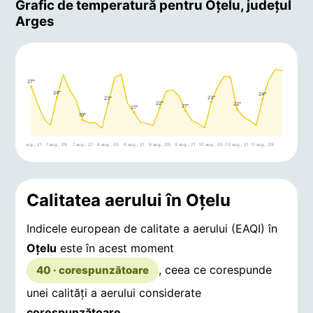
Grafic de temperatură pentru Oţelu, județul
Arges
27°
24°
24°
23°
23°
22°
22°
21°
21°
19°
6 aug., 21
7 aug., 09
7 aug., 21
8 aug., 09
8 aug., 21
9 aug., 09
9 aug., 21
10 aug., 09
10 aug., 21
11 aug., 09
Calitatea aerului în Oţelu
Indicele european de calitate a aerului (EAQI) în
Oţelu
este în acest moment
, ceea ce corespunde
40 · corespunzătoare
unei calități a aerului considerate
corespunzătoare
.