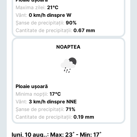
Maxima zilei:
21°C
Vânt:
0 km/h dinspre W
Șanse de precipitații:
90%
Cantitate de precipitații:
0.67 mm
NOAPTEA
Ploaie ușoară
Minima nopții:
17°C
Vânt:
3 km/h dinspre NNE
Șanse de precipitații:
71%
Cantitate de precipitații:
0.19 mm
luni, 10 aug.
.: Max: 23˚ - Min: 17˚