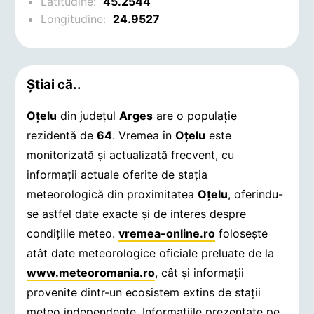
Latitudine:
45.2544
Longitudine:
24.9527
Știai că..
Oţelu
din județul
Arges
are o populație
rezidentă de
64
. Vremea în
Oţelu
este
monitorizată și actualizată frecvent, cu
informații actuale oferite de stația
meteorologică din proximitatea
Oţelu
, oferindu-
se astfel date exacte și de interes despre
condițiile meteo.
vremea-online.ro
folosește
atât date meteorologice oficiale preluate de la
www.meteoromania.ro
, cât și informații
provenite dintr-un ecosistem extins de stații
meteo independente. Informațiile prezentate pe