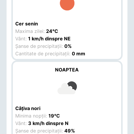
Cer senin
Maxima zilei:
24°C
Vânt:
1 km/h dinspre NE
Șanse de precipitații:
0%
Cantitate de precipitații:
0 mm
NOAPTEA
Câțiva nori
Minima nopții:
19°C
Vânt:
3 km/h dinspre N
Șanse de precipitații:
49%