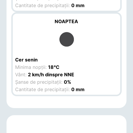
Cantitate de precipitații:
0 mm
NOAPTEA
Cer senin
Minima nopții:
18°C
Vânt:
2 km/h dinspre NNE
Șanse de precipitații:
0%
Cantitate de precipitații:
0 mm