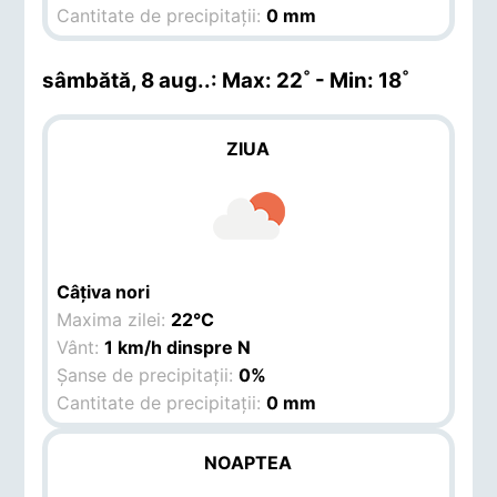
Cantitate de precipitații:
0 mm
sâmbătă, 8 aug.
.: Max: 22˚ - Min: 18˚
ZIUA
Câțiva nori
Maxima zilei:
22°C
Vânt:
1 km/h dinspre N
Șanse de precipitații:
0%
Cantitate de precipitații:
0 mm
NOAPTEA