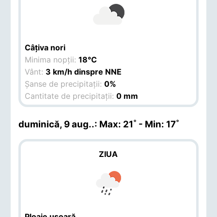
Câțiva nori
Minima nopții:
18°C
Vânt:
3 km/h dinspre NNE
Șanse de precipitații:
0%
Cantitate de precipitații:
0 mm
duminică, 9 aug.
.: Max: 21˚ - Min: 17˚
ZIUA
Ploaie ușoară