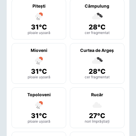
Piteşti
Câmpulung
31°C
28°C
ploaie ușoară
cer fragmentat
Mioveni
Curtea de Argeş
31°C
28°C
ploaie ușoară
cer fragmentat
Topoloveni
Rucăr
31°C
27°C
ploaie ușoară
nori împrăștiați