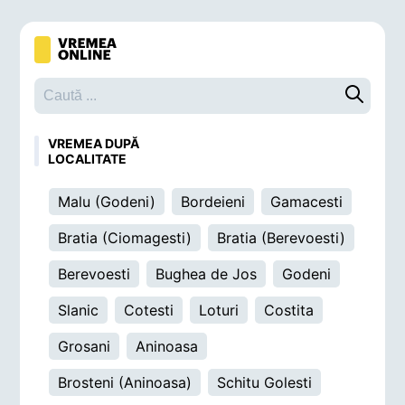
Caută o 
VREMEA DUPĂ
LOCALITATE
Malu (Godeni)
Bordeieni
Gamacesti
Bratia (Ciomagesti)
Bratia (Berevoesti)
Berevoesti
Bughea de Jos
Godeni
Slanic
Cotesti
Loturi
Costita
Grosani
Aninoasa
Brosteni (Aninoasa)
Schitu Golesti