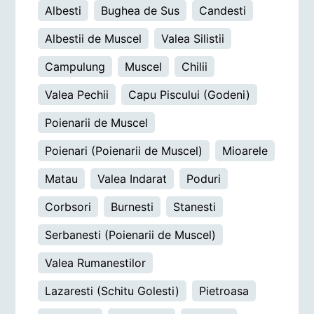
Albesti
Bughea de Sus
Candesti
Albestii de Muscel
Valea Silistii
Campulung
Muscel
Chilii
Valea Pechii
Capu Piscului (Godeni)
Poienarii de Muscel
Poienari (Poienarii de Muscel)
Mioarele
Matau
Valea Indarat
Poduri
Corbsori
Burnesti
Stanesti
Serbanesti (Poienarii de Muscel)
Valea Rumanestilor
Lazaresti (Schitu Golesti)
Pietroasa