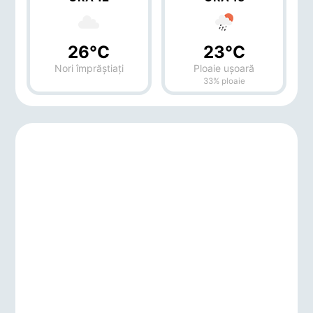
26°C
23°C
Nori împrăștiați
Ploaie ușoară
33% ploaie