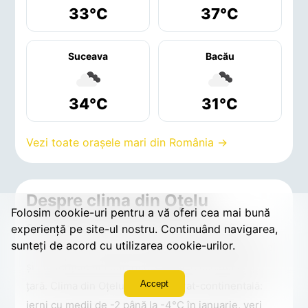
33°C
37°C
Suceava
Bacău
34°C
31°C
Vezi toate orașele mari din România →
Despre clima din Oţelu
Folosim cookie-uri pentru a vă oferi cea mai bună
Oţelu este o localitate din județul Arges, aflată în
experiență pe site-ul nostru. Continuând navigarea,
sunteți de acord cu utilizarea cookie-urilor.
Muntenia, unde clima reflectă particularitățile zonei
și influențele atmosferice specifice acestui colț de
Accept
țară. Clima din Oţelu este temperat-continentală:
ierni cu medii de -2 până la -4°C în ianuarie, veri