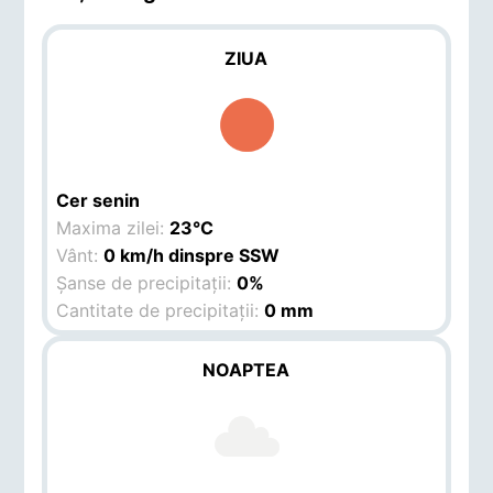
ZIUA
Cer senin
Maxima zilei:
23°C
Vânt:
0 km/h dinspre SSW
Șanse de precipitații:
0%
Cantitate de precipitații:
0 mm
NOAPTEA