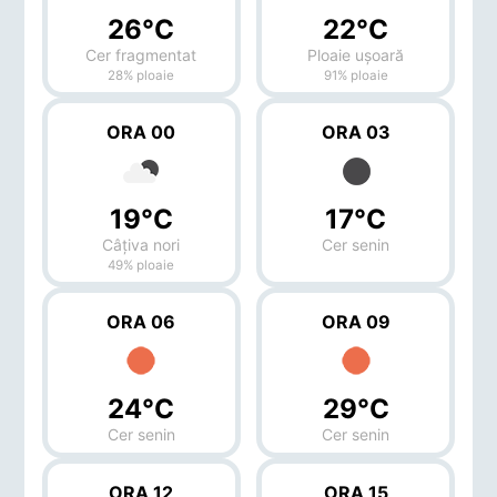
26°C
22°C
Cer fragmentat
Ploaie ușoară
28% ploaie
91% ploaie
ORA 00
ORA 03
19°C
17°C
Câțiva nori
Cer senin
49% ploaie
ORA 06
ORA 09
24°C
29°C
Cer senin
Cer senin
ORA 12
ORA 15