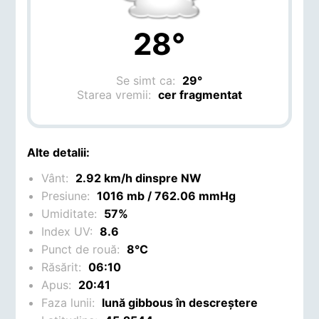
28°
Se simt ca:
29°
Starea vremii:
cer fragmentat
Alte detalii:
Vânt:
2.92 km/h dinspre NW
Presiune:
1016 mb / 762.06 mmHg
Umiditate:
57%
Index UV:
8.6
Punct de rouă:
8°C
Răsărit:
06:10
Apus:
20:41
Faza lunii:
lună gibbous în descreștere