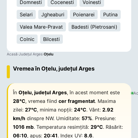
Domnesti
Cocenesti
Voinesti
Selari
Jgheaburi
Poienarei
Putina
Valea Mare-Pravat
Badesti (Pietrosani)
Colnic
Bilcesti
Acasă
›
Județul Arges
›
Oţelu
Vremea în Oţelu, județul Arges
În
Oţelu, județul Arges
, în acest moment este
Ac
28°C
, vremea fiind
cer fragmentat
. Maxima
zilei:
27°C
, minima nopții:
24°C
. Vânt:
2.92
km/h
dinspre NW. Umiditate:
57%
. Presiune:
1016 mb
. Temperatura resimțită:
29°C
. Răsărit:
06:10
, apus:
20:41
. Index UV:
8.6
.