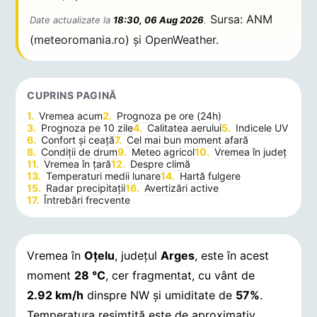
Sursa: ANM
Date actualizate la
18:30, 06 Aug 2026
.
(meteoromania.ro) și OpenWeather.
CUPRINS PAGINĂ
Vremea acum
Prognoza pe ore (24h)
Prognoza pe 10 zile
Calitatea aerului
Indicele UV
Confort și ceață
Cel mai bun moment afară
Condiții de drum
Meteo agricol
Vremea în județ
Vremea în țară
Despre climă
Temperaturi medii lunare
Hartă fulgere
Radar precipitații
Avertizări active
Întrebări frecvente
Vremea în
Oţelu
, județul
Arges
, este în acest
moment
28 °C
, cer fragmentat, cu vânt de
2.92 km/h
dinspre NW și umiditate de
57%
.
Temperatura resimțită este de aproximativ