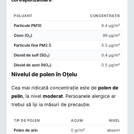
POLUANT
CONCENTRAȚIE
Concentrații de poluanți în aerul din Oţelu
Particule PM10
6.4 μg/m³
Ozon (O₃)
99 μg/m³
Particule fine PM2.5
5.5 μg/m³
Dioxid de sulf (SO₂)
0.4 μg/m³
Dioxid de azot (NO₂)
0.5 μg/m³
Nivelul de polen în Oţelu
Cea mai ridicată concentrație este de
polen de
pelin
, la nivel
moderat
. Persoanele alergice ar
trebui să își ia măsuri de precauție.
TIP DE POLEN
ACUM
NIVEL
Concentrații de polen în aerul din Oţelu
Polen de arin
0 gr/m³
absent