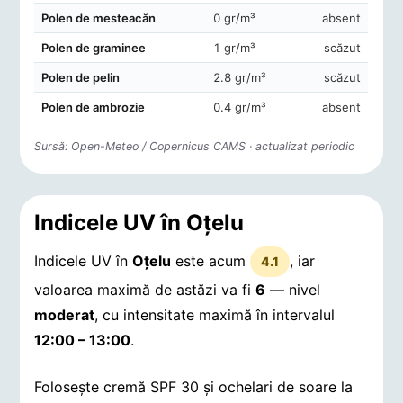
Polen de mesteacăn
0 gr/m³
absent
Polen de graminee
1 gr/m³
scăzut
Polen de pelin
2.8 gr/m³
scăzut
Polen de ambrozie
0.4 gr/m³
absent
Sursă: Open-Meteo / Copernicus CAMS · actualizat periodic
Indicele UV în Oţelu
Indicele UV în
Oţelu
este acum
, iar
4.1
valoarea maximă de astăzi va fi
6
— nivel
moderat
, cu intensitate maximă în intervalul
12:00 – 13:00
.
Folosește cremă SPF 30 și ochelari de soare la