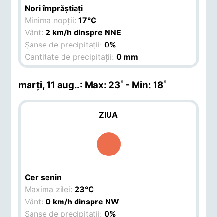
Nori împrăștiați
Minima nopții:
17°C
Vânt:
2 km/h dinspre NNE
Șanse de precipitații:
0%
Cantitate de precipitații:
0 mm
marți, 11 aug.
.: Max: 23˚ - Min: 18˚
ZIUA
Cer senin
Maxima zilei:
23°C
Vânt:
0 km/h dinspre NW
Șanse de precipitații:
0%